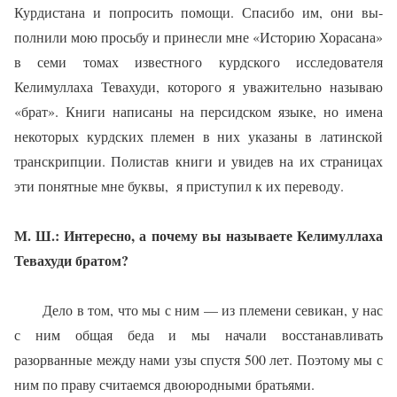
Курдистана и попросить помощи. Спасибо им, они вы­
полнили мою просьбу и принес­ли мне «Историю Хорасана»
в семи томах известного курдско­го исследователя
Келимуллаха Тевахуди, которого я уважитель­но называю
«брат». Книги напи­саны на персидском языке, но имена
некоторых курдских пле­мен в них указаны в латинской
транскрипции. Полистав книги и увидев на их страницах
эти по­нятные мне буквы,
я приступил к их переводу.
М. Ш.: Интересно, а почему вы называете Келимуллаха
Те­вахуди братом?
Дело в том, что мы с ним — из племени севикан, у нас
с ним об­щая беда и мы начали восстанав­ливать
разорванные между нами узы спустя 500 лет. Поэтому мы с
ним по праву считаемся двоюрод­ными братьями.