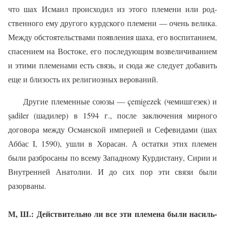
что шах Исмаил проис­ходил из этого племени или род­
ственного ему другого курдского племени — очень велика.
Между обстоятельствами появления ша­ха, его воспитанием,
спасением на Востоке, его последующим возвеличиванием
и этими племе­нами есть связь, и сюда же следу­ет добавить
еще и близость их ре­лигиозных верований.
Другие племенные союзы —
ç
emigezek
(чемишгезек) и
ş
adiler
(шадилер) в 1594 г., пос­ле заключения мирного
договора между Османской империей и Сефевидами (шах
Аббас
I
, 1590), ушли в Хорасан. А остатки этих племен
были разбросаны по все­му Западному Курдистану, Сирии и
Внутренней Анатолии. И до сих пор эти связи были
разорваны.
М, Ш.: Действительно ли все эти племена были насиль­