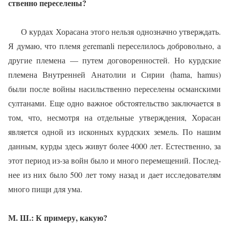
ственно переселены?
О курдах Хорасана этого нельзя однозначно утверждать.
Я думаю, что племя
geremanli
переселилось добровольно, а
другие племена — путем дого­воренностей. Но курдские
пле­мена Внутренней Анатолии и Сирии (
hama
,
hamus
)
были пос­ле войны насильственно пере­селены османскими
султанами. Еще одно важное обстоятельст­во заключается в
том, что, не­смотря на отдельные утвержде­ния, Хорасан
является одной из исконных курдских земель. По нашим
данным, курды здесь жи­вут более 4000 лет. Естественно, за
этот период из-за войн было и много перемещений. Послед­
нее из них было 500 лет тому на­зад и дает исследователям
мно­го пищи для ума.
М. Ш.: К примеру, какую?