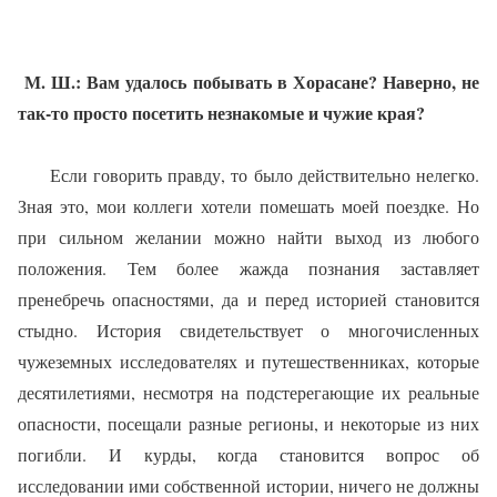
М. Ш.: Вам удалось побывать в Хорасане? Навер­но, не
так-то просто посетить незнакомые и чужие края?
Если говорить правду, то бы­ло действительно нелегко.
Зная это, мои коллеги хотели поме­шать моей поездке. Но
при сильном желании можно найти выход из любого
положения. Тем более жажда познания заставляет
пренебречь опасно­стями, да и перед историей ста­новится
стыдно. История свиде­тельствует о многочисленных
чужеземных исследователях и путешественниках, которые
десятилетиями, несмотря на под­стерегающие их реальные
опас­ности, посещали разные регио­ны, и некоторые из них
погибли. И курды, когда становится воп­рос об
исследовании ими собст­венной истории, ничего не должны