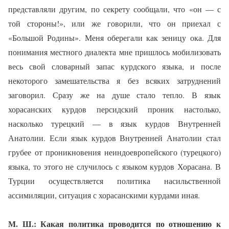
представляли другим, по сек­рету сообщали, что «он — с
той стороны!», или же говорили, что он приехал с
«Большой Родины». Меня оберегали как зеницу ока. Для
понимания местного диалек­та мне пришлось мобилизовать
весь свой словарный запас курд­ского языка, и после
некоторого замешательства я без всяких за­труднений
заговорил. Сразу же на душе стало тепло. В язык
хорасанских курдов персидский проник настолько,
насколько ту­рецкий — в язык курдов Внутрен­ней
Анатолии. Если язык курдов Внутренней Анатолии стал
гру­бее от проникновения неиндоев­ропейского (турецкого)
языка, то этого не случилось с языком кур­дов Хорасана. В
Турции осущест­вляется политика насильствен­ной
ассимиляции, ситуация с хорасанскими курдами иная.
М. Ш.: Какая политика про­водится по отношению к