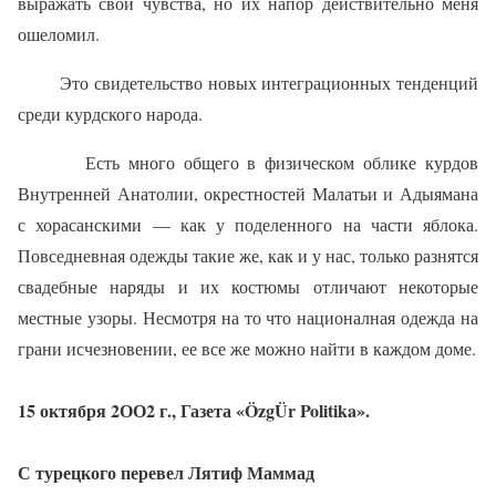
выражать свои чувства, но их напор действительно меня
ошеломил.
Это свидетельство новых ин­теграционных тенденций
среди курдского народа.
Есть много общего в физи­ческом облике курдов
Внутренней Анатолии, окрестностей Малатьи и Адыямана
с хорасанскими — как у поделенного на части яблока.
Повседневная одежды такие же, как и у нас, только разнятся
свадебные на­ряды и их костюмы отличают некоторые
местные узоры. Нес­мотря на то что националная одежда на
грани исчезновении, ее все же можно найти в каждом доме.
15 октября 2ОО2 г., Газета «
Ö
zg
Ü
r
Politika
».
С турецкого перевел Лятиф Маммад