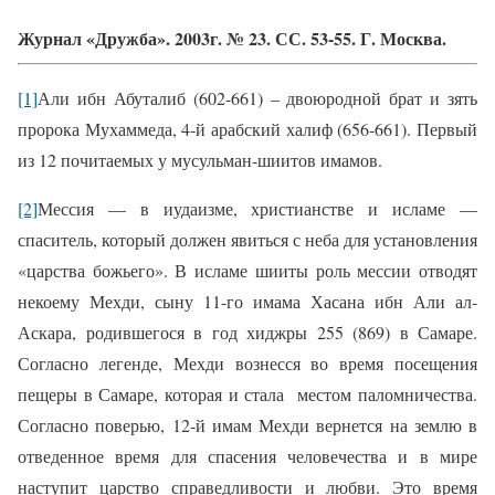
Журнал «Дружба». 2003г. № 23. СС. 53-55. Г. Москва.
[1]
Али ибн Абуталиб (602-661) – двоюродной брат и зять
пророка Мухаммеда, 4-й арабский халиф (656-661). Первый
из 12 почитаемых у мусульман-шиитов имамов.
[2]
Мессия — в иудаизме, христиан­стве и исламе —
спаситель,
который
должен явиться с неба для установле­ния
«царства божьего». В исламе шииты роль мессии отводят
некоему Ме­хди, сыну 11-го имама Хасана
ибн Али
ал-
Аскара, родившегося в год
хиджры
255 (869) в Самаре.
Согласно легенде, Мехди вознесся во время посещения
пещеры в Самаре, которая и стала
местом паломничества.
Согласно пове­рью, 12-й имам Мехди вернется на зе­млю в
отведенное время для спасения человечества и в мире
наступит царст­во справедливости и любви. Это время