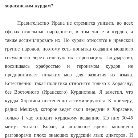
хорасанским курдам?
Правительство Ирана не стре­мится унизить во всех
сферах от­дельные народности, в том числе и курдов, а
также ассимилиро­вать их. Но курды относятся к иранской
группе народов, поэтому есть попытка создания мощ­ного
государства через сильную их фарсизацию. Государство,
восхищаясь храбростью и геро­измом курдов, не
предпринимает никаких мер для развития их язы­ка.
Естественно, такая политика относится только к Хорасану,
без Восточного (Иранского) Курди­стана. Я заметил, что
курды Хо­расана постепенно ассимилиру­ются. К примеру,
радио Мешхед, которое ведет свои передачи в Хорасане,
только 1 час отводит курдскому вещанию. Из них 30-45
минут читают Коран, а осталь­ное время заполнено
разговора­ми плохо знающих курдский язык дикторов. И