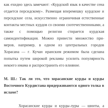
как ехидно здесь за­мечают: «Курдский язык в качест­ве сена
отдается персидскому». Размещая вперемешку курдские и
персидские села, искусственно ограничивая естественные
кон­такты местных курдов со своими соотечественниками, а
также с помощью религии стирается курдская
самоидентификация. Можно привести множество при­
меров, например, в одном из центральных городов
Хорасана — г. Кучан иранским режимом бы­ла сделана
попытка путем широ­кой рекламы усилить популяр­ность
некоего имама и распро­странить его влияние.
М. Ш.: Так ли это, что хорасанские курды и курды
Восточ­ного Курдистана придержива­ются одного толка в
исламе?
Хорасанские курды и курды-луры — шииты, а