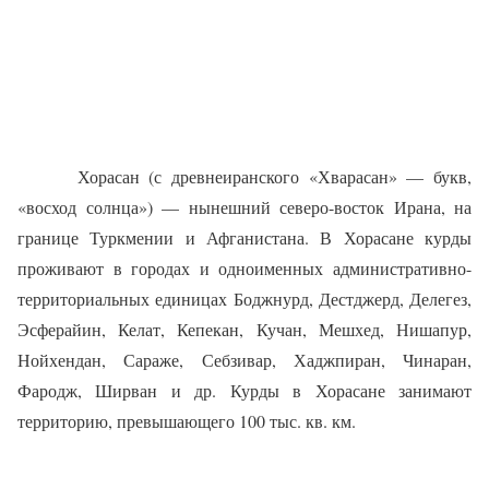
Хорасан (с древнеиранского «Хварасан» — букв,
«восход солнца») — нынешний северо-восток Ирана, на
границе Туркмении и Афганистана. В Хорасане курды
проживают в городах и одноименных административно-
территориальных единицах Боджнурд, Дестджерд, Делегез,
Эсферайин, Келат, Кепекан, Кучан, Мешхед, Нишапур,
Нойхендан, Сараже, Себзивар, Хаджпиран, Чинаран,
Фародж, Ширван и др. Курды в Хорасане занимают
территорию, превышающего 100 тыс. кв. км.