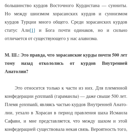
большинство курдов Восточного Курдистана — сунниты.
Но между шиизмом хорасанских курдов и суннизмом
курдов Турции много общего. Среди хорасанских курдов
статус Али
[1]
и Бога почти одинаков, но и сильно
отличается от существую­щего у нас алавизма.
М. Ш.: Это правда, что хорасанские курды почти 500 лет
тому назад откололись от кур­дов Внутренней
Анатолии?
Это относится только к части из них. Для племенной
конфеде­рации
geremanli
(гараманлы) — даже свыше 500 лет.
Племя
geremanli
, являясь частью курдов Внутренней Анато­
лии, уехало в Хорасан в период правления шаха Исмаила
Сафави, и мне представляется, что между шахом и этой
конфедерацией существовала некая связь. Вероят­ность того,