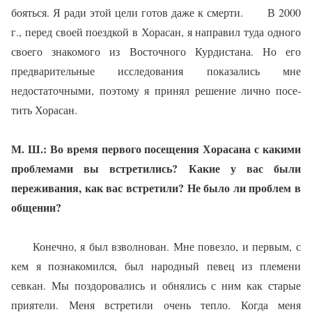
бояться. Я ради этой це­ли готов даже к смерти.
В 2000
г., перед своей поезд­кой в Хорасан, я направил туда од­ного
своего знакомого из Восточ­ного Курдистана. Но его
предва­рительные исследования показа­лись мне
недостаточными, поэто­му я принял решение лично посе­
тить Хорасан.
М. Ш.: Во время первого по­сещения Хорасана с какими
проблемами вы встретились? Какие у вас были
переживания, как вас встретили? Не было ли проблем в
общении?
Конечно, я был взволнован. Мне повезло, и первым, с
кем я познакомился, был народный пе­вец из племени
севкан. Мы по­здоровались и обнялись с ним как старые
приятели. Меня встретили очень тепло. Когда ме­ня