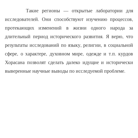
Такие регионы — открытые лаборатории для
исследовате­лей. Они способствуют изучению процессов,
протекающих изме­нений в жизни одного народа за
длительный период историче­ского развития. Я верю, что
ре­зультаты исследований по языку, религии, в социальной
сфере, о характере, духовном мире, оде­жде и т.п. курдов
Хорасана поз­волят сделать далеко идущие и исторически
выверенные науч­ные выводы по исследуемой проблеме.