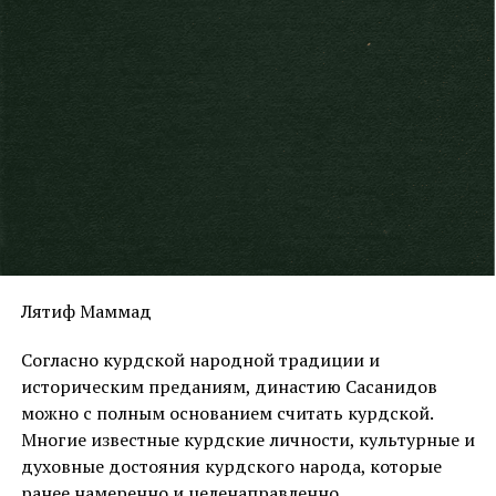
классный
оружейный техник
Классный медицинский фельдшер
-«-
Капельмейстер
IX
класс
Итого классных чинов
8
Батальонный имам
VII
класс
1
Аскеры (строевые)
Фельдфебелей
6
Старших унтер-офицеров
35
Младших унтер-офицеров
96
Ефрейторов
126
Лятиф Маммад
Батальонный горнист
1
Согласно курдской народной традиции и
Рядовых
901
историческим преданиям, династию Сасанидов
Вестовых к офицерам и классным чинам
можно с полным основанием считать курдской.
12
Многие известные курдские личности, культурные и
Итого аскеров
1177
духовные достояния курдского народа, которые
ранее намеренно и целенаправленно
Нестроевые