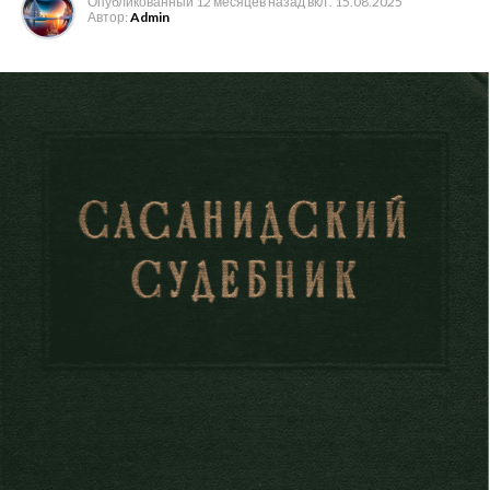
Опубликованный
12 месяцев назад
вкл .
15.08.2025
Строевых рот
обер-офицер
4
к
Автор:
Admin
командиру роты
Пулеметных рот
1
Нестроевой роты
1
Должностные офицеры
Батальонный адъютант
обер-офицер
Начальник учебной команды
-«-
Начальник команды
-«-
конных разведчиков
Начальник команды
-«-
пеших разведчиков
Начальник команды связи
-«-
25
Младших офицеров
-«-
35
Классные чины
Врачи
— старшие
1
— младшие
1
Делопроизводитель по хозяйственной части
VII
класс
Казначей
VIII
класс
Квартирмейстер
-«-
Заведующий оружием -«-