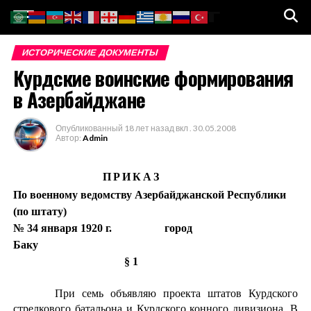
Go to mobile version
ИСТОРИЧЕСКИЕ ДОКУМЕНТЫ
Курдские воинские формирования
в Азербайджане
Опубликованный
18 лет назад
вкл .
30.05.2008
Автор:
Admin
П Р И К А З
По военному ведомству Азербайджанской Республики
(по штату)
№ 3
4 января 1920 г.
город
Баку
§ 1
При семь объявляю проекта штатов Курдского
стрелкового батальона
и
Курдского конного дивизиона. В