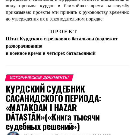
виду призыва курдов в ближайшее
время на службу
приказываю проекты эти принять к руководству
временно
до утверждения их в законодательном порядке.
П Р О Е К Т
Штат Курдского стрелкового батальона (подлежит
разворачиванию
в военное время в четырех батальонный
полках).
Офицеры
приравниваются
ИСТОРИЧЕСКИЕ ДОКУМЕНТЫ
Командир батальона
штат-офицер
к командиру
КУРДСКИЙ СУДЕБНИК
полка
САСАНИДСКОГО ПЕРИОДА:
Помощник командира
штат-офицер или
к
«MĀTAKDAN I HAZĀR
помощнику
батальона
обер-
офицер
командира полка
DĀTASTĀN»(«Книга тысячи
Начальник хозяйственной части
-«-
судебных решений»)
Ротные командиры