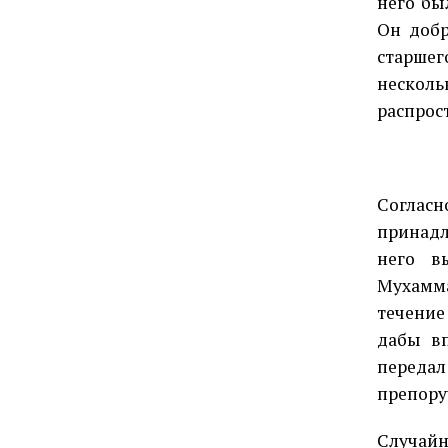
него бы
Он добр
старшег
несколь
распрос
Соглас
принадл
него в
Мухамма
течение
дабы вп
переда
препору
Случайн