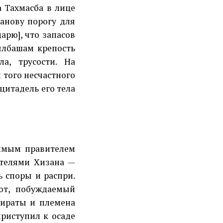
а Тахмасба в лице
манову порогу для
арю], что запасов
ылбашам крепость
а, трусости. На
 того несчастного
цитадель его тела
симым правителем
ителями Хизана —
 споры и распри.
от, побуждаемый
шираты и племена
риступил к осаде