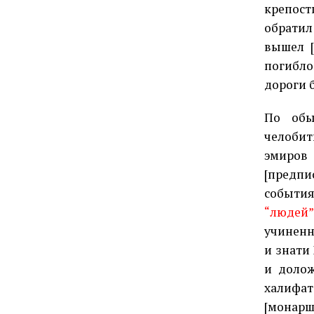
крепост
обратил
вышел [
погибло
дороги 
По обы
челобит
эмиро
[предпи
события
“людей”
учиненн
и знати
и доло
халифат
[монарш