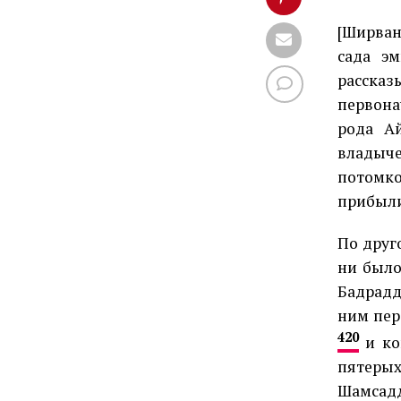
[Ширван
сада э
расска
первона
рода Ай
владыч
потомко
прибыли
По друг
ни было
Бадрадд
ним пер
420
и ко
пятерых
Шамсад