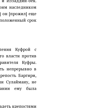
 и 'Иззаддин-бек.
воим наследником
] он [прожил] еще
в положенный срок
ления Куфрой с
го власти против
равителя Куфры.
ять непрерывно в
репость Баргири,
ми Сулайману, не
вании ему была
адеть крепостями