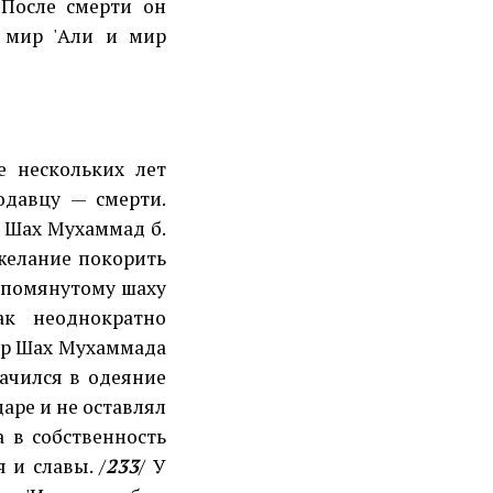
 После смерти он
 мир 'Али и мир
е нескольких лет
одавцу — смерти.
р Шах Мухаммад б.
желание покорить
упомянутому шаху
ак неоднократно
мир Шах Мухаммада
лачился в одеяние
аре и не оставлял
а в собственность
 и славы. /
233
/ У