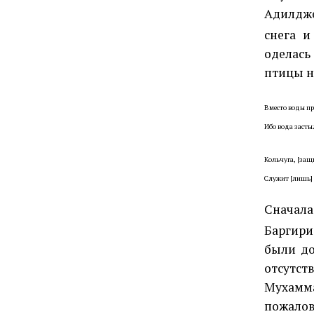
Адилдже
снега 
оделась
птицы н
Вместо воды пр
Ибо вода засты
Кольчуга, [за
Служит [лишь]
Сначала
Баргир
были до
отсутст
Мухамм
пожалов