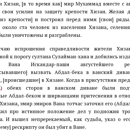
и Хизан, [в то время как] мир Мухаммад вместе с
 свои усилия на защиту крепости Хизан. Желая д
из крепости] и построил перед ними [свои] ряды
 около ста человек из населения Хизана, селени
были уничтожены и разграблены.
чаю испрошения справедливости жители Хизан
ной к порогу султана Сулайман-хана и добились изд
в Вана Искандар-паши августейшего ре
сывавшего] вызвать Абдал-бека в ванский дива
, [происшедшие] в Хизане. Когда в присутствии пред
.
) обеих сторон в ванском диване были по
ые Абдал-беком и ширванцами притеснения в отн
 Хизана, эмир эмиров Вана тотчас заточил его (Абдал
жил про истинное положение дел у подножия тр
а. И вышел непререкаемый, как судьба, указ о ег
ему] рескрипту он был убит в Ване.