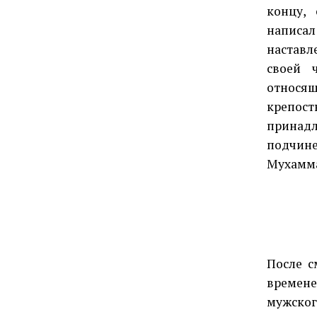
концу,
написал
настав
своей 
относя
крепост
принадл
подчин
Мухамма
После с
времен
мужског