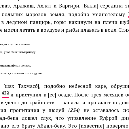
ваз, Арджиш, Ахлат и Баргири. [Была] середина 
и больших морозов земля, подобно меднотелому
 в ледяной панцирь, горы накинули на плечи шуб
е могли летать в воздухе и рыбы плавать в воде. Сти
идется глотать камень,
ла, уподобившись мрамору.
щищающая] стан воинов,
 сетью для поимки птицы души.
 [шах Тахмасб], подобно небесной каре, обруш
422
и
и приступил к [ее] осаде. После трех месяцев
ведены до крайности — запасы и провиант подошл
вия пропитания у людей /
234
/ не оставалось с
ад-бека дошел слух, что управление Куфрой ди
ано его брату Абдал-беку. Это [известие] повергл