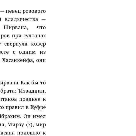
— певец розового
й владычества —
 Ширвана, что
ров при султанах
у свернула ковер
есте с одним из
 Хасанкейфа, они
ирвана. Как бы то
брата: 'Иззаддин,
лтанов позднее к
то правил в Куфре
Ибрахим. Он имел
, Мирзу (?), мир
асана подошло к