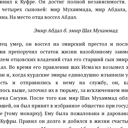
инил к Куфре. Он достиг полной независимости.
л четырех сыновей: мир Мухаммада, мир Абдала,
на. На место отца воссел Абдал.
Эмир Абдал б. эмир Шах Мухаммад
тец умер, он воссел на змирский престол и посл
ия препоручил остаток жизни назойливому заим
лем отцовских владений стал его старший сын эми
ал. Во время его правления шах Исма'ил возымел 
ан и, когда курдские эмиры единодушно изъявили 
ость и отправились к нему на службу, он, к
лось выше, заточил их в тюрьму, за исключением 
бека Сасуни. После того как мир Шах Мухаммад об
шей, он был принят в избранное общество при госуд
е [тому монарху]. Ему была пожалована и дарован
 Куфры. Правил он долго и добился в жизни счастья