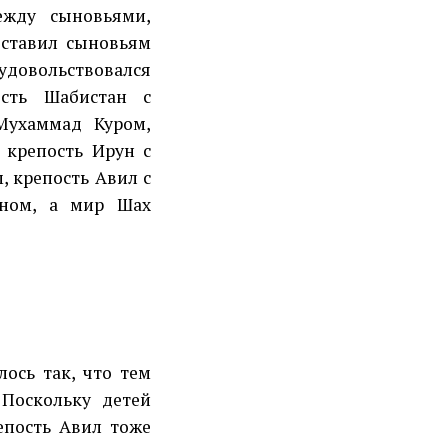
ежду сыновьями,
оставил сыновьям
 удовольствовался
сть Шабистан с
Мухаммад Куром,
 крепость Ирун с
 крепость Авил с
ном, а мир Шах
ось так, что тем
Поскольку детей
епость Авил тоже