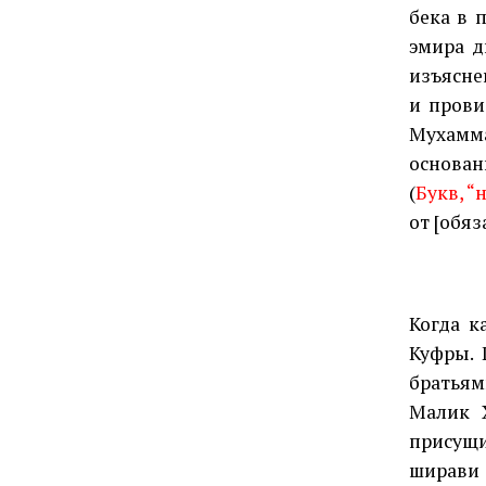
бека в 
эмира д
изъясне
и прови
Мухамм
основан
(
Букв, “
от [обяз
Когда к
Куфры. 
братьям
Малик 
присущи
ширави 