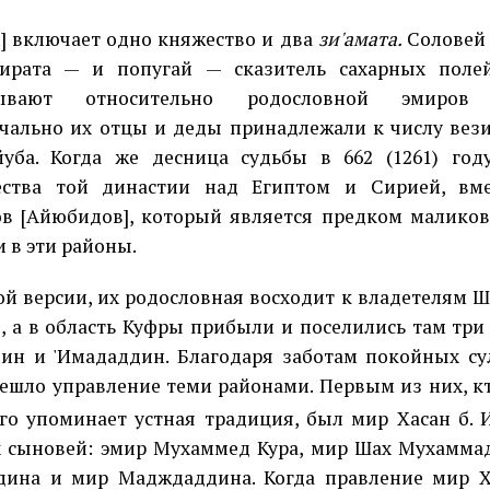
] включает одно княжество и два
зи'амата.
Соловей 
мирата — и попугай — сказитель сахарных поле
зывают относительно родословной эмиров
чально их отцы и деды принадлежали к числу вези
уба. Когда же десница судьбы в 662 (1261) год
ества той династии над Египтом и Сирией, вм
в [Айюбидов], который является предком маликов
 в эти районы.
ой версии, их родословная восходит к владетелям Ш
, а в область Куфры прибыли и поселились там три 
ин и 'Имададдин. Благодаря заботам покойных су
ешло управление теми районами. Первым из них, к
го упоминает устная традиция, был мир Хасан б. 
 сыновей: эмир Мухаммед Кура, мир Шах Мухаммада
дина и мир Мадждаддина. Когда правление мир Х