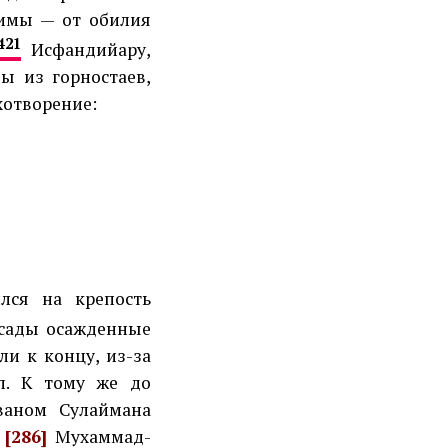
зимы — от обилия
421
Исфандийару,
ы из горностаев,
хотворение:
ился на крепость
 осады осажденные
и к концу, из-за
ил. К тому же до
ваном Сулаймана
о
[286]
Мухаммад-