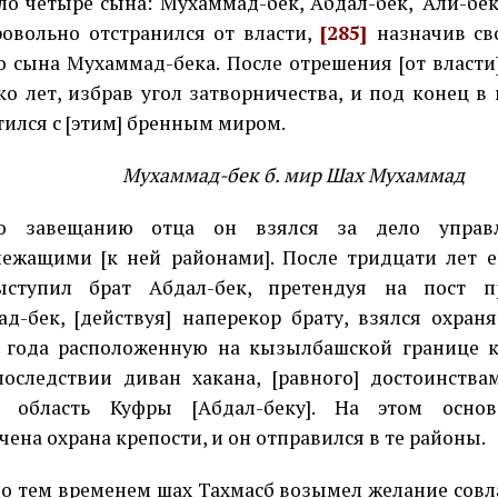
ло четыре сына: Мухаммад-бек, Абдал-бек, 'Али-бек
овольно отстранился от власти,
[285]
назначив с
о сына Мухаммад-бека. После отрешения [от власти
ко лет, избрав угол затворничества, и под конец 
тился с [этим] бренным миром.
Мухаммад-бек б. мир Шах Мухаммад
но завещанию отца он взялся за дело управ
ежащими [к ней районами]. После тридцати лет е
ыступил брат Абдал-бек, претендуя на пост п
д-бек, [действуя] наперекор брату, взялся охран
 года расположенную на кызылбашской границе к
оследствии диван хакана, [равного] достоинства
л область Куфры [Абдал-беку]. На этом осно
чена охрана крепости, и он отправился в те районы.
о тем временем шах Тахмасб возымел желание совл