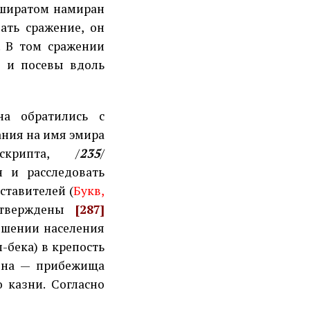
 аширатом намиран
ать сражение, он
. В том сражении
я и посевы вдоль
а обратились с
ания на имя эмира
скрипта, /
235
/
н и расследовать
ставителей (
Букв,
дтверждены
[287]
ошении населения
-бека) в крепость
она — прибежища
о казни. Согласно