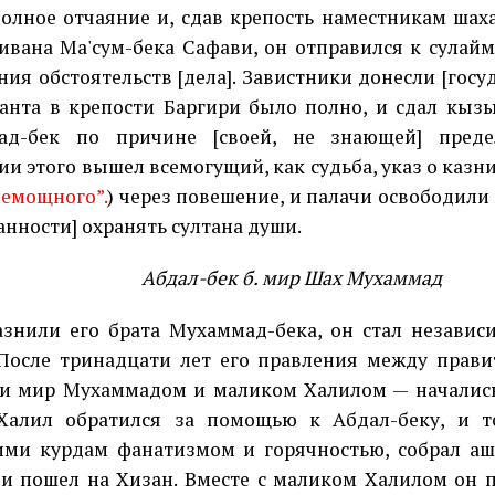
полное отчаяние и, сдав крепость наместникам шах
ивана Ма'сум-бека Сафави, он отправился к сулай
ния обстоятельств [дела]. Завистники донесли [госуд
анта в крепости Баргири было полно, и сдал кыз
ад-бек по причине [своей, не знающей] предел
ии этого вышел всемогущий, как судьба, указ о казни
немощного”.
) через повешение, и палачи освободили 
анности] охранять султана души.
Абдал-бек б. мир Шах Мухаммад
азнили его брата Мухаммад-бека, он стал незави
После тринадцати лет его правления между прав
и мир Мухаммадом и маликом Халилом — начались
Халил обратился за помощью к Абдал-беку, и т
ми курдам фанатизмом и горячностью, собрал а
и пошел на Хизан. Вместе с маликом Халилом он п