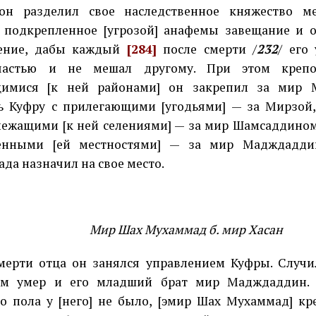
 он разделил свое наследственное княжество м
 подкрепленное [угрозой] анафемы завещание и 
ление, дабы каждый
[284]
после смерти /
232
/ его
частью и не мешал другому. При этом крепо
щимися [к ней районами] он закрепил за мир 
ь Куфру с прилегающими [угодьями] — за Мирзой,
ежащими [к ней селениями] — за мир Шамсаддином,
енными [ей местностями] — за мир Мадждадди
да назначил на свое место.
Мир Шах Мухаммад б. мир Хасан
мерти отца он занялся управлением Куфры. Случил
ем умер и его младший брат мир Мадждаддин. 
о пола у [него] не было, [эмир Шах Мухаммад] кр