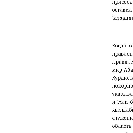
присоед
остави
'Иззадди
Когда о
правлен
Правите
мир Абд
Курдист
покорн
указыва
и 'Али-
кызылба
служени
область