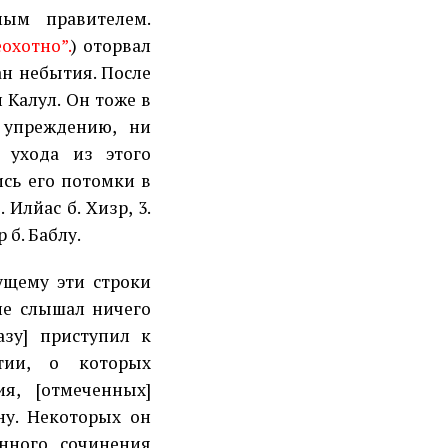
ым правителем.
еохотно”.
) оторвал
ан небытия. После
 Калул. Он тоже в
 упреждению, ни
 ухода из этого
ись его потомки в
 Илйас б. Хизр, 3.
р б. Баблу.
ущему эти строки
не слышал ничего
азу] приступил к
тии, о которых
я, [отмеченных]
ну. Некоторых он
нного сочинения