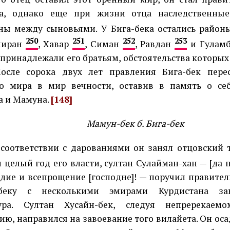
та, однако еще при жизни отца наследственны
ны между сыновьями. У Бига-бека остались райо
250
251
252
253
миран
, Хавар
, Симан
, Равдан
и Гулам
 принадлежали его братьям, обстоятельства которы
осле сорока двух лет правления Бига-бек пере
о мира в мир вечности, оставив в память о се
а и Мамуна.
[148]
Мамун-бек б. Бига-бек
 соответствии с дарованиями он занял отцовский 
 целый год его власти, султан Сулайман-хан — [да 
дие и всепрощение [господне]! — поручил правите
-беку с несколькими эмирами Курдистана зав
ура. Султан Хусайн-бек, следуя непререкаемо
ию, направился на завоевание того вилайета. Он ос