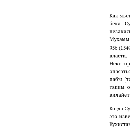
Как явс
бека С
незави
Мухамма
956 (15
власти,
Некотор
опасать
дабы [т
таким о
вилайет
Когда С
это изв
Кухиста