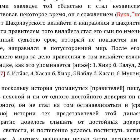
ами завладел той областью и стал независим
твовав некоторое время, он с сожалением (
Букв, “н
от Шахризурского вилайета и направился в шахрист
рти правителем того вилайета стал его сын по имени
енный судьбою срок, который не поддается ни
ке, направился в потусторонний мир. После его
щего мира за дело правления в том вилайете взял
дке, как это упоминается [ниже]: 1. Хизр б. Калул, 2.
47]
б. Илйас, 4. Хасан б. Хизр, 5 Баблу б. Хасан, 6. Мунзи
 поскольку история упомянутых [правителей] пиш
ь неясной и ни от одного достойного доверия он 
рного, он не стал на том останавливаться и [ср
нию] истории тех представителей этой динас
кратно довелось слышать от достойных довери
 святости, и постепенно удалось постигнуть исти
сам. А потому основною целью этого несоверше