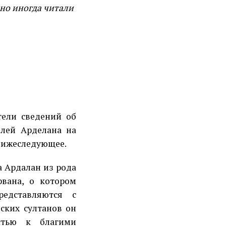
 но иногда читали
тели сведений об
елей Арделана на
нижеследующее.
а Ардалан из рода
рвана, о котором
редставляются с
ских султанов он
остью к благими