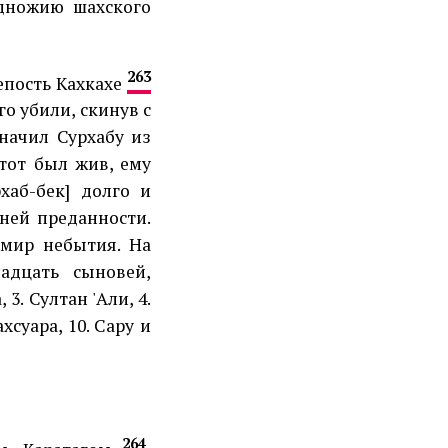
одножию шахского
263
репость Кахкахе
го убили, скинув с
значил Сурхабу из
тот был жив, ему
хаб-бек] долго и
ней преданности.
 мир небытия. На
адцать сыновей,
3. Султан 'Али, 4.
ахсуара, 10. Сару и
264