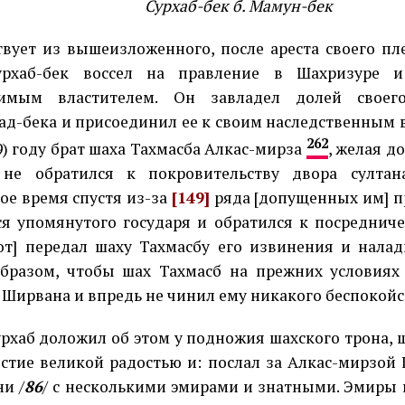
Сурхаб-бек б. Мамун-бек
твует из вышеизложенного, после ареста своего п
урхаб-бек воссел на правление в Шахризуре 
симым властителем. Он завладел долей своег
д-бека и присоединил ее к своим наследственным 
262
49) году брат шаха Тахмасба Алкас-мирза
, желая д
 не обратился к покровительству двора султан
ое время спустя из-за
[149]
ряда [допущенных им] п
ся упомянутого государя и обратился к посредниче
от] передал шаху Тахмасбу его извинения и нала
бразом, чтобы шах Тахмасб на прежних условиях
 Ширвана и впредь не чинил ему никакого беспокойс
урхаб доложил об этом у подножия шахского трона, 
естие великой радостью и: послал за Алкас-мирзой
ни /
86
/ с несколькими эмирами и знатными. Эмиры 