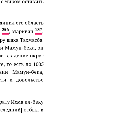
 с миром оставить
динил его область
256
257
е
, Мариван
,
ру шаха Тахмасба.
ти Мамун-бека, он
ое владение округ
, то есть до 1005
нии Мамун-бека,
ти и довольстве
рату Исма'ил-беку
оследний] отбыл в