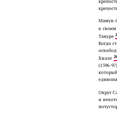
крепост
крепост
Мамун-б
к своим
Тануре
Когда с
освобод
2
Хилле
(1596-
которы
единона
Округ 
и некот
потусто