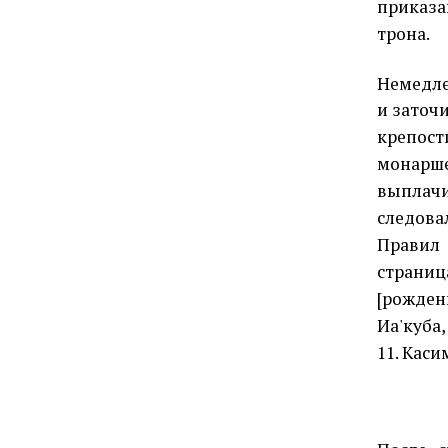
приказа
трона.
Немедле
и заточи
крепост
монарше
выплачи
следова
Правил 
страни
[рожденн
Иа'куба,
11. Каси