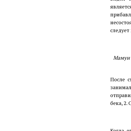
являет
прибавл
несост
следует
Мамун б
После с
занима
отправи
бека, 2.
Когда е