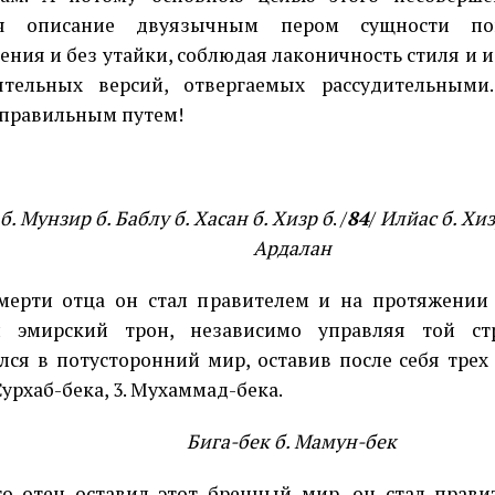
ся описание двуязычным пером сущности пов
ения и без утайки, соблюдая лаконичность стиля и 
оятельных версий, отвергаемых рассудительными
 правильным путем!
. Мунзир б. Баблу б. Хасан б. Хизр б
. /
84
/
Илйас б. Хизр
Ардалан
мерти отца он стал правителем и на протяжении
л эмирский трон, независимо управляя той ст
лся в потусторонний мир, оставив после себя трех 
 Сурхаб-бека, 3. Мухаммад-бека.
Бига-бек б. Мамун-бек
го отец оставил этот бренный мир, он стал прави