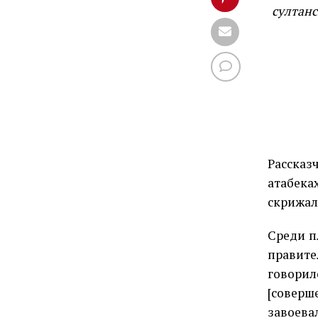
султанс
Рассказ
атабека
скрижал
Среди п
правите
говори
[соверш
завоев