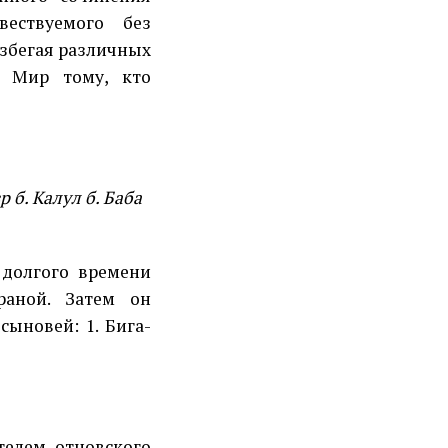
ествуемого без
избегая различных
. Мир тому, кто
 б. Калул б. Баба
 долгого времени
раной. Затем он
сыновей: 1. Бига-
телем отцовского