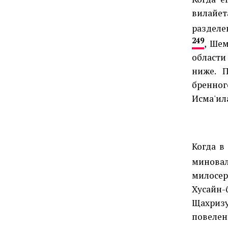
вилайе
разделе
249
, Ше
области
ниже. П
бренног
Исма'ил
Когда
в
миновал
милосер
Хусайн
Щахриз
повелен