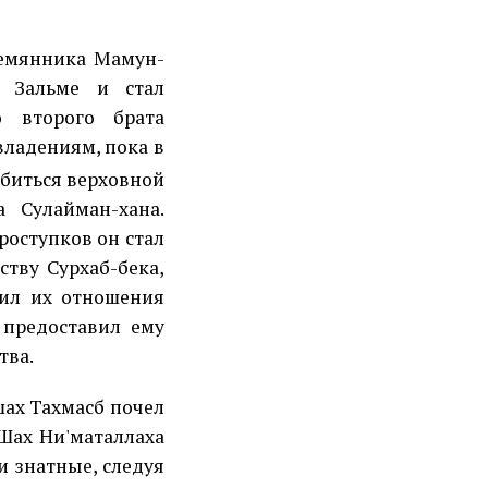
лемянника Мамун-
и Зальме и стал
о второго брата
владениям, пока в
обиться верховной
а Сулайман-хана.
роступков он стал
ству Сурхаб-бека,
дил их отношения
 предоставил ему
тва.
шах Тахмасб почел
 Шах Ни'маталлаха
и знатные, следуя