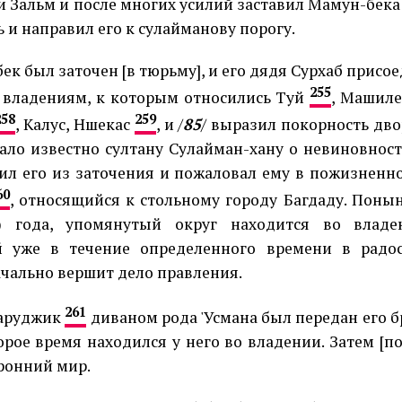
и Зальм и после многих усилий заставил Мамун-бека
ь и направил его к сулайманову порогу.
ек был заточен [в тюрьму], и его дядя Сурхаб присое
255
 владениям, к которым относились Туй
, Машил
258
259
, Калус, Ншекас
, и /
85
/ выразил покорность дво
тало известно султану Сулайман-хану о невиновнос
ил его из заточения и пожаловал ему в пожизненн
60
, относящийся к стольному городу Багдаду. Поныне
97) года, упомянутый округ находится во владе
й уже в течение определенного времени в радос
чально вершит дело правления.
261
Саруджик
диваном рода 'Усмана был передан его б
орое время находился у него во владении. Затем [п
ронний мир.