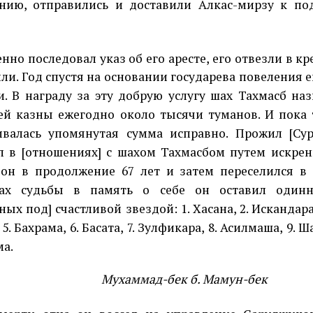
нию, отправились и доставили Алкас-мирзу к п
нно последовал указ об его аресте, его отвезли в к
ли. Год спустя на основании государева повеления е
и. В награду за эту добрую услугу шах Тахмасб на
й казны ежегодно около тысячи туманов. И пока 
валась упомянутая сумма исправно. Прожил [Сур
л в [отношениях] с шахом Тахмасбом путем искрен
он в продолжение 67 лет и затем переселился в
цах судьбы в память о себе он оставил одинн
ых под] счастливой звездой: 1. Хасана, 2. Искандара, 
 5. Бахрама, 6. Басата, 7. Зулфикара, 8. Асилмаша, 9. Ш
ма.
Мухаммад-бек б. Мамун-бек