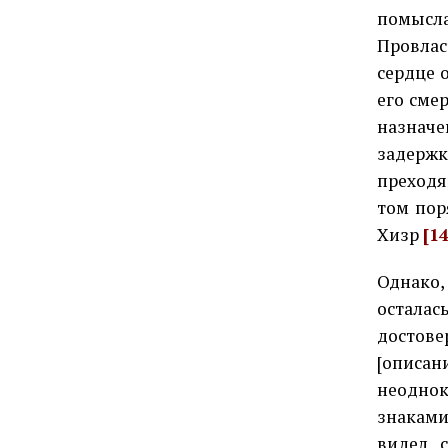
помысл
Провлас
сердце 
его сме
назнач
задерж
преходя
том поря
Хизр
[1
Однако,
осталас
достове
[описа
неодно
знаками
видел 