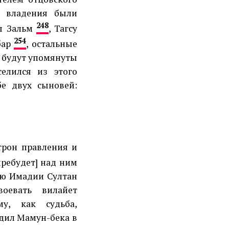
е владения были
248
ны Зальм
, Тагсу
254
бар
, остальные
х будут упомянуты
селился из этого
бе двух сыновей:
трон правления и
пребудет] над ним
лю Имадии Султан
оевать вилайет
му, как судьба,
адил Мамун-бека в