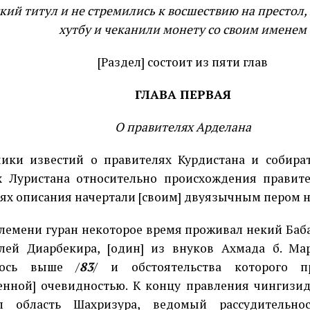
кий титул и не стремились к восшествию на престол,
хутбу и чеканили монету со своим именем
[Раздел] состоит из пяти глав
ГЛАВА ПЕРВАЯ
О правителях Арделана
чики известий о правителях Курдистана и собира
х Луристана относительно происхождения правит
ях описания начертали [своим] двуязычным пером 
лемени гуран некоторое время проживал некий Баб
лей Диарбекира, [один] из внуков Ахмада б. Ма
лось выше /
83
/ и обстоятельства которого п
енной] очевидностью. К концу правления чингизид
ал область Шахризура, ведомый рассудительн