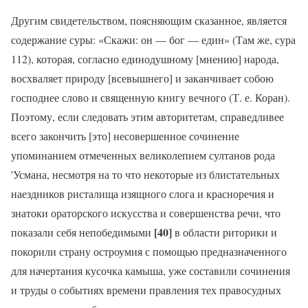
Другим свидетельством, поясняющим сказанное, является
содержание суры: «Скажи: он — бог — един» (Там же, сура
112), которая, согласно единодушному [мнению] народа,
восхваляет природу [всевышнего] и заканчивает собою
господнее слово и священную книгу вечного (Т. е. Коран).
Поэтому, если следовать этим авторитетам, справедливее
всего закончить [это] несовершенное сочинение
упоминанием отмеченных великолепием султанов рода
'Усмана, несмотря на то что некоторые из блистательных
наездников ристалища изящного слога и красноречия и
знатоки ораторского искусства и совершенства речи, что
[40]
показали себя непобедимыми
в области риторики и
покорили страну остроумия с помощью предназначенного
для начертания кусочка камыша, уже составили сочинения
и труды о событиях времени правления тех правосудных