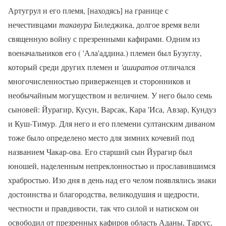
Артугрул и его племя, [находясь] на границе с
нечестивцами
такавура
Биледжика, долгое время вели
священную войну с презренными кафирами. Одним из
военачальников его ( 'Ала'аддина.) племен был Бузуглу,
который среди других племен и
'аширатов
отличался
многочисленностью приверженцев и сторонников и
необычайным могуществом и величием. У него было семь
сыновей: Йурагир, Кусун, Варсак, Кара 'Иса, Авзар, Кундуз
и Куш-Тимур. Для него и его племени султанским диваном
тоже было определено место для зимних кочевий под
названием Чакар-ова. Его старший сын Йурагир был
юношей, наделенным непреклонностью и прославившимся
храбростью. Изо дня в день над его челом появлялись знаки
достоинства и благородства, великодушия и щедрости,
честности и правдивости, так что силой и натиском он
освободил от презренных кафиров область Аданы, Тарсус,