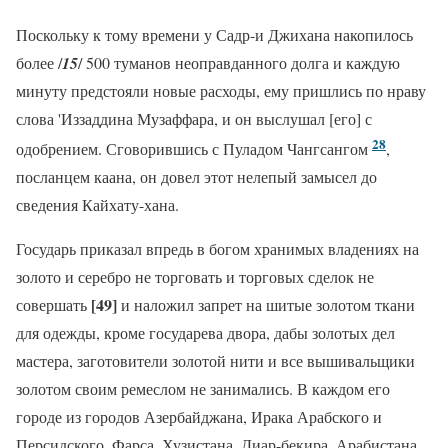
Поскольку к тому времени у Садр-и Джихана накопилось
более /
15
/ 500 туманов неоправданного долга и каждую
минуту предстояли новые расходы, ему пришлись по нраву
слова 'Иззаддина Музаффара, и он выслушал [его] с
28
одобрением. Сговорившись с Пуладом Чангсангом
,
посланцем каана, он довел этот нелепый замысел до
сведения Кайхату-хана.
Государь приказал впредь в богом хранимых владениях на
золото и серебро не торговать и торговых сделок не
[49]
совершать
и наложил запрет на шитые золотом ткани
для одежды, кроме государева двора, дабы золотых дел
мастера, заготовители золотой нити и все вышивальщики
золотом своим ремеслом не занимались. В каждом его
городе из городов Азербайджана, Ирака Арабского и
Персидского, Фарса, Хузистана, Диар-бекира, Арабистана,