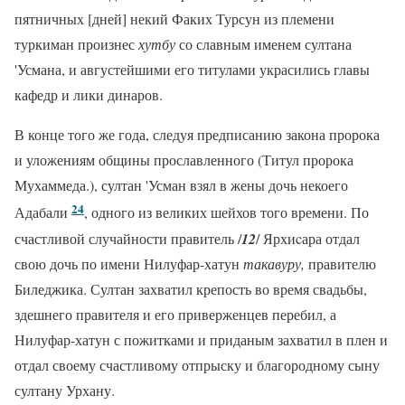
пятничных [дней] некий Факих Турсун из племени
туркиман произнес
хутбу
со славным именем султана
'Усмана, и августейшими его титулами украсились главы
кафедр и лики динаров.
В конце того же года, следуя предписанию закона пророка
и уложениям общины прославленного (Титул пророка
Мухаммеда.), султан 'Усман взял в жены дочь некоего
24
Адабали
, одного из великих шейхов того времени. По
счастливой случайности правитель /
12
/ Ярхиcара отдал
свою дочь по имени Нилуфар-хатун
такавуру,
правителю
Биледжика. Султан захватил крепость во время свадьбы,
здешнего правителя и его приверженцев перебил, а
Нилуфар-хатун с пожитками и приданым захватил в плен и
отдал своему счастливому отпрыску и благородному сыну
султану Урхану.