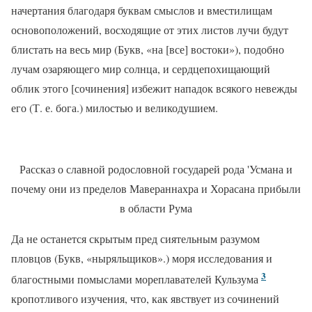
начертания благодаря буквам смыслов и вместилищам
основоположений, восходящие от этих листов лучи будут
блистать на весь мир (Букв, «на [все] востоки»), подобно
лучам озаряющего мир солнца, и сердцепохищающий
облик этого [сочинения] избежит нападок всякого невежды
его (Т. е. бога.) милостью и великодушием.
Рассказ о славной родословной государей рода 'Усмана и
почему они из пределов Мавераннахра и Хорасана прибыли
в области Рума
Да не останется скрытым пред сиятельным разумом
пловцов (Букв, «ныряльщиков».) моря исследования и
3
благостными помыслами мореплавателей Кульзума
кропотливого изучения, что, как явствует из сочинений