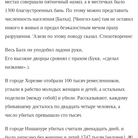
местах совершали пятничный
намаз,
а в местечках было
1300 благоустроенных бань. По этому можно представить
численность населения [Балха]. [Чингиз-хан] там не оставил
никого в живых и предал безжалостным мечом праху
разрушения. 'Азизи по этому поводу сказал. Стихотворение:
Весь Балх он уподобил ладони руки,
Его высокие дворцы сровнял с прахом (Букв, «сделал
низкими».).
В городе Хорезме отобрали 100 тысяч ремесленников,
угнали в рабство молодых женщин и детей, а остальных
поделили [между собой] и убили. Рассказывают, каждому
убивавшему досталось по двадцать четыре человека, а
число убитых превышало сто тысяч.
В городе Нишапуре убитых считали двенадцать дней, и
было записано без женщин и детей 1747 тысяч [человек]. /
8
/