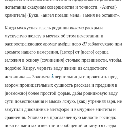
испытания скакунам совершенства и точности. «Ангел[-
хранитель] (Букв, «ангел позади меня».) меня не оставит».
Когда мускусная газель родинки
калама
раскрыла
мускусную железу в мечтах об этом начертании и
распространяющее аромат амбры перо /
5
/ заблагоухало при
аромате нашего намерения, [автор] от [всего] сердца
заложил в основу [сочинения] столько правдивости, чтобы,
подобно Хизру, черпать воду жизни из сладостного
2
источника — Золомата
чернильницы и прояснить пред
взором проницательных сущность рассказа и предания в
[возможно] более простой форме, дабы родниковую воду
сути повествования и мысль ясную, [как] утренняя заря, не
замутили диковинные метафоры и вычурные эпитеты и
сравнения. Уповаю на прославленную милость господа:
пока на ланитах известии и сообщений останутся следы