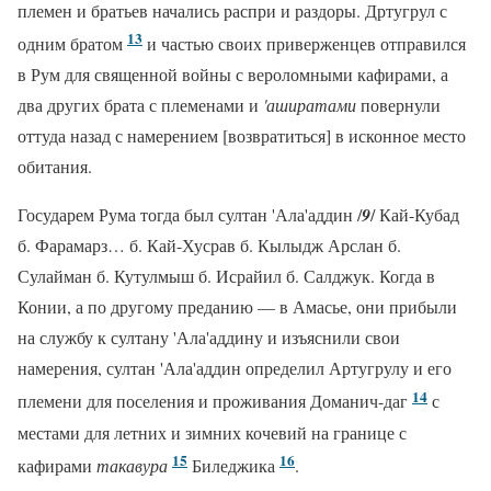
племен и братьев начались распри и раздоры. Дртугрул с
13
одним братом
и частью своих приверженцев отправился
в Рум для священной войны с вероломными кафирами, а
два других брата с племенами и
'аширатами
повернули
оттуда назад с намерением [возвратиться] в исконное место
обитания.
Государем Рума тогда был султан 'Ала'аддин /
9
/ Кай-Кубад
б. Фарамарз… б. Кай-Хусрав б. Кылыдж Арслан б.
Сулайман б. Кутулмыш б. Исрайил б. Салджук. Когда в
Конии, а по другому преданию — в Амасье, они прибыли
на службу к султану 'Ала'аддину и изъяснили свои
намерения, султан 'Ала'аддин определил Артугрулу и его
14
племени для поселения и проживания Доманич-даг
с
местами для летних и зимних кочевий на границе с
15
16
кафирами
такавура
Биледжика
.