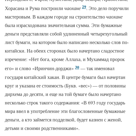
29
Хорасана и Рума построили
чаохане
. Это дело поручили
мастеровым. В каждом городе на строительство
чаохане
была израсходована значительная сумма. Эти бумажные
деньги представляли собой удлиненный четырехугольный
лист бумаги, на котором было написано несколько слов по-
китайски. На обеих сторонах было начертано сладостное
изречение: «Нет бога, кроме Аллаха, и Мухаммад пророк
30
его» и слово «Иринчин-дорджи»
— так именовал
государя китайский хакан. В центре бумаги был начертан
круг и указана ее стоимость (Букв. «вес») — от половины
дирхема до десяти, и еще на той бумаге было начертано
несколько строк такого содержания: «В 693 году государь
мира ввел в употребление эти благословенные бумажные
деньги, а кто займется подделкой, будет казнен с женой,
детьми и своими родственниками».