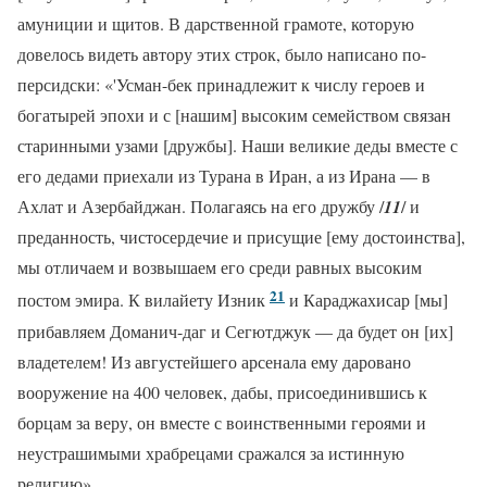
амуниции и щитов. В дарственной грамоте, которую
довелось видеть автору этих строк, было написано по-
персидски: «'Усман-бек принадлежит к числу героев и
богатырей эпохи и с [нашим] высоким семейством связан
старинными узами [дружбы]. Наши великие деды вместе с
его дедами приехали из Турана в Иран, а из Ирана — в
Ахлат и Азербайджан. Полагаясь на его дружбу /
11
/ и
преданность, чистосердечие и присущие [ему достоинства],
мы отличаем и возвышаем его среди равных высоким
21
постом эмира. К вилайету Изник
и Караджахисар [мы]
прибавляем Доманич-даг и Сегютджук — да будет он [их]
владетелем! Из августейшего арсенала ему даровано
вооружение на 400 человек, дабы, присоединившись к
борцам за веру, он вместе с воинственными героями и
неустрашимыми храбрецами сражался за истинную
религию».