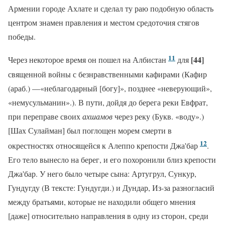
Армении городе Ахлате и сделал ту раю подобную область
центром знамен правления и местом средоточия стягов
победы.
11
[44]
Через некоторое время он пошел на Албистан
для
священной войны с безнравственными кафирами (Кафир
(араб.) —«неблагодарный [богу]», позднее «неверующий»,
«немусульманин».). В пути, дойдя до берега реки Евфрат,
при переправе своих
ахшамов
через реку (Букв. «воду».)
[Шах Сулайман] был поглощен морем смерти в
12
окрестностях относящейся к Алеппо крепости Джа'бар
.
Его тело вынесло на берег, и его похоронили близ крепости
Джа'бар. У него было четыре сына: Артугрул, Сункур,
Гундугду (В тексте: Гундугди.) и Дундар, Из-за разногласий
между братьями, которые не находили общего мнения
[даже] относительно направления в одну из сторон, среди