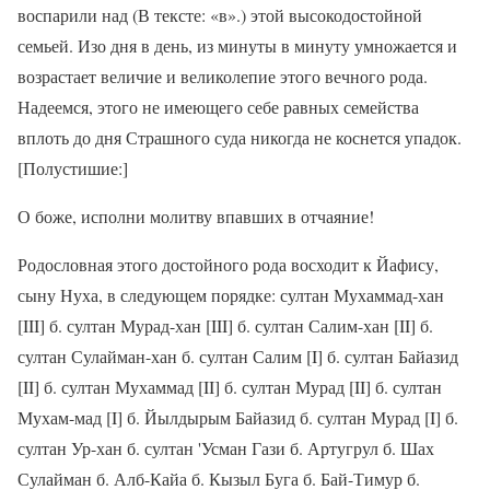
воспарили над (В тексте: «в».) этой высокодостойной
семьей. Изо дня в день, из минуты в минуту умножается и
возрастает величие и великолепие этого вечного рода.
Надеемся, этого не имеющего себе равных семейства
вплоть до дня Страшного суда никогда не коснется упадок.
[Полустишие:]
О боже, исполни молитву впавших в отчаяние!
Родословная этого достойного рода восходит к Йафису,
сыну Нуха, в следующем порядке: султан Мухаммад-хан
[III] б. султан Мурад-хан [III] б. султан Салим-хан [II] б.
султан Сулайман-хан б. султан Салим [I] б. султан Байазид
[II] б. султан Мухаммад [II] б. султан Мурад [II] б. султан
Мухам-мад [I] б. Йылдырым Байазид б. султан Мурад [I] б.
султан Ур-хан б. султан 'Усман Гази б. Артугрул б. Шах
Сулайман б. Алб-Кайа б. Кызыл Буга б. Бай-Тимур б.