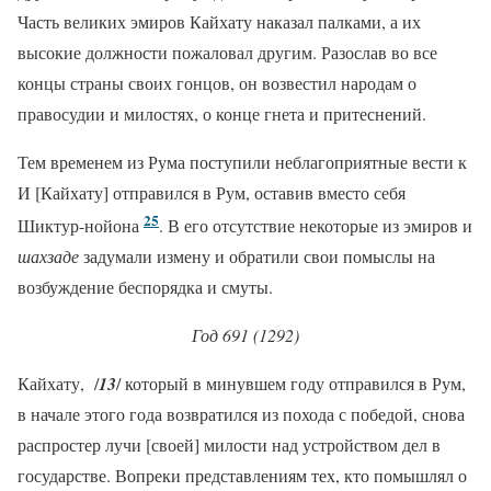
Часть великих эмиров Кайхату наказал палками, а их
высокие должности пожаловал другим. Разослав во все
концы страны своих гонцов, он возвестил народам о
правосудии и милостях, о конце гнета и притеснений.
Тем временем из Рума поступили неблагоприятные вести к
И [Кайхату] отправился в Рум, оставив вместо себя
25
Шиктур-нойона
. В его отсутствие некоторые из эмиров и
шахзаде
задумали измену и обратили свои помыслы на
возбуждение беспорядка и смуты.
Год 691 (1292)
Кайхату, /
13
/ который в минувшем году отправился в Рум,
в начале этого года возвратился из похода с победой, снова
распростер лучи [своей] милости над устройством дел в
государстве. Вопреки представлениям тех, кто помышлял о