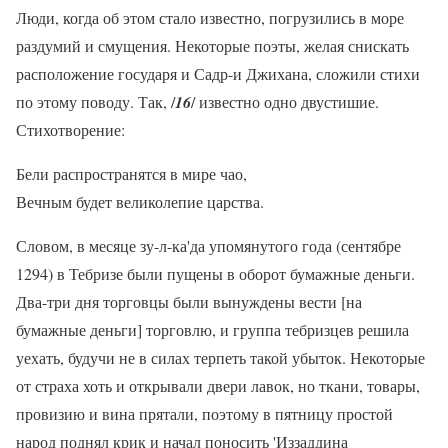
Люди, когда об этом стало известно, погрузились в море
раздумий и смущения. Некоторые поэты, желая снискать
расположение государя и Садр-и Джихана, сложили стихи
по этому поводу. Так, /
16
/ известно одно двустишие.
Стихотворение:
Бели распространятся в мире чао,
Вечным будет великолепие царства.
Словом, в месяце зу-л-ка'да упомянутого года (сентябре
1294) в Тебризе были пущены в оборот бумажные деньги.
Два-три дня торговцы были вынуждены вести [на
бумажные деньги] торговлю, и группа тебризцев решила
уехать, будучи не в силах терпеть такой убыток. Некоторые
от страха хоть и открывали двери лавок, но ткани, товары,
провизию и вина прятали, поэтому в пятницу простой
народ поднял крик и начал поносить 'Иззаддина