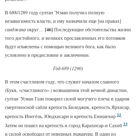
В 688/1289 году султан 'Усман получил полную
независимость власти, и ему назначили еще [на правах]
[46]
санджака
округ…
Последующие обстоятельства жизни
того достойного, и великих прославленных его потомков
будут изъяснены с помощью великого бога, как было
условлено в предисловии и заключении.
Год 689 (1290)
В этом счастливом году, что служит началом славного
(Букв, «счастливого».) возвышения этой вечной династии,
султан 'Усман Гази покорил силой могучего плеча и ударом
смертоносной сабли крепость Биледжик, крепость Ярхисар,
22
крепость Инегёль, Юндхисари и крепость Енишехир
.
23
Затем он пошел на крепость и город Карахисар-и Сахиб
и силой освободил от неверных
такавура.
В один из