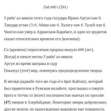
Год 690 (1291)
5 раби' ал-аввала этого года государь Ирана Аргун-хан б.
Такудар-углан (?) б. Абака-хан б. Хулагу-хан б. Тулуй-хан б.
Чингиз-хан умер в Арранском Карабаге, и один из эрудитов
сказал относительно времени его [кончины]:
Со [времени] переселения пророка минуло 690 [лет],
[Когда] в начале весны 5 раби' ал-аввала
Аргун во время завтрака в саду
Покинул [этот] мир, повинуясь предопределению творца.
В месяце раджабе того же года его брат Кайхату, который
был правителем в Румском вилайете, прослышал о смерти
брата и тотчас со [всею] поспешностью выехал по просьбе
[47]
эмиров в Азербайджан. Некоторые эмиры добровольно,
другие нехотя, по принуждению выразили ему покорность.