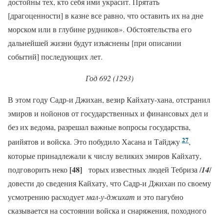
достойны тех, кто себя ими украсит. Прятать
[драгоценности] в казне все равно, что оставить их на дне
морском или в глубине рудников». Обстоятельства его
дальнейшей жизни будут изъяснены [при описании
событий] последующих лет.
Год 692 (1293)
В этом году Садр-и Джихан, везир Кайхату-хана, отстранил
эмиров и нойонов от государственных и финансовых дел и
без их ведома, разрешал важные вопросы государства,
27
раийятов и войска. Это побудило Хасана и Тайджу
,
которые принадлежали к числу великих эмиров Кайхату,
[48]
подговорить неко
торых известных людей Тебриза /
14
/
довести до сведения Кайхату, что Садр-и Джихан по своему
усмотрению расходует
мал-у-джихат
и это пагубно
сказывается на состоянии войска и снаряжения, походного