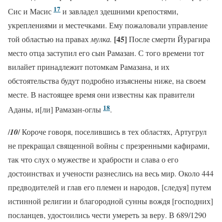
17
Сис и Масис
и завладел здешними крепостями,
укреплениями и местечками. Ему пожаловали управление
[45]
той областью на правах
мулка.
После смерти Йурагира
место отца заступил его сын Рамазан. С того времени тот
вилайет принадлежит потомкам Рамазана, и их
обстоятельства будут подробно изъяснены ниже, на своем
месте. В настоящее время они известны как правители
18
Аданы, и[ли] Рамазан-оглы
.
/
10
/ Короче говоря, поселившись в тех областях, Артугрул
не прекращал священной войны с презренными кафирами,
так что слух о мужестве и храбрости и слава о его
достоинствах и учености разнеслись на весь мир. Около 444
предводителей и глав его племен и народов, [следуя] путем
истинной религии и благородной сунны вождя [господних]
посланцев, удостоились чести умереть за веру. В 689/1290