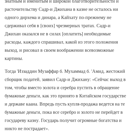
знатным и именитым и широкой благотворительности и
расточительству Садр-и Джихана в казне не осталось ни
одного дирхема и динара, а Кайхату по-прежнему не
сдерживал себя в [своих] чрезмерных тратах. Садр-и
Джихан оказался не в силах [оплатить] необходимые
расходы, каждого спрашивал, какой из этого положения
выход, и рисовал в своем воображении всевозможные
картины.
Тогда 'Иззаддин Музаффар б. Мухаммад б. 'Амид, жестокий
сборщик податей, заявил Садр-и Джихану: «Сейчас выход в
том, чтобы вместо золота и серебра пустить в обращение
бумажные деньги, как это принято в Китайском государстве
и державе каана. Впредь пусть купля-продажа ведется на те
бумажные деньги, пока все серебро и золото не перейдет в
государеву казну. Государь получит огромные богатства и
никто не пострадает».