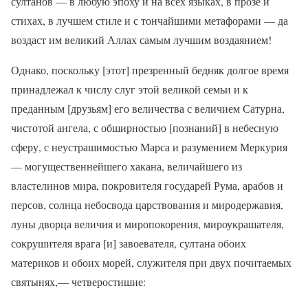
султанов — в любую эпоху и на всех языках, в прозе и
стихах, в лучшем стиле и с тончайшими метафорами — да
воздаст им великий Аллах самым лучшим воздаянием!
Однако, поскольку [этот] презренный бедняк долгое время
принадлежал к числу слуг этой великой семьи и к
преданным [друзьям] его величества с величием Сатурна,
чистотой ангела, с обширностью [познаний] в небесную
сферу, с неустрашимостью Марса и разумением Меркурия
— могущественнейшего хакана, величайшего из
властелинов мира, покровителя государей Рума, арабов и
персов, солнца небосвода царствования и миродержавия,
луны дворца величия и миропокорения, мироукрашателя,
сокрушителя врага [и] завоевателя, султана обоих
материков и обоих морей, служителя при двух почитаемых
святынях,— четверостишие: