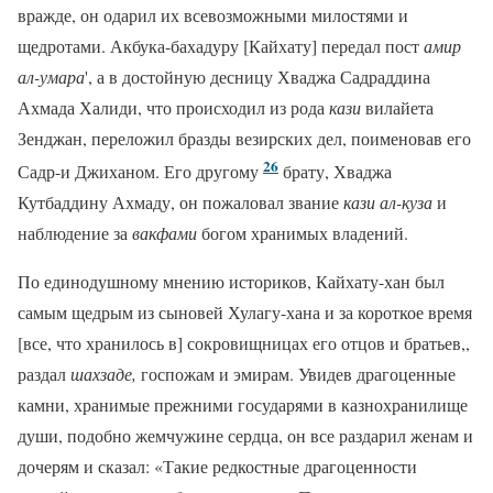
вражде, он одарил их всевозможными милостями и
щедротами. Акбука-бахадуру [Кайхату] передал пост
амир
ал-умара
', а в достойную десницу Хваджа Садраддина
Ахмада Халиди, что происходил из рода
кази
вилайета
Зенджан, переложил бразды везирских дел, поименовав его
26
Садр-и Джиханом. Его другому
брату, Хваджа
Кутбаддину Ахмаду, он пожаловал звание
кази ал-куза
и
наблюдение за
вакфами
богом хранимых владений.
По единодушному мнению историков, Кайхату-хан был
самым щедрым из сыновей Хулагу-хана и за короткое время
[все, что хранилось в] сокровищницах его отцов и братьев,,
раздал
шахзаде,
госпожам и эмирам. Увидев драгоценные
камни, хранимые прежними государями в казнохранилище
души, подобно жемчужине сердца, он все раздарил женам и
дочерям и сказал: «Такие редкостные драгоценности