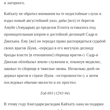
и лагерного.
Кайхату не обратил внимания на те недостойные слухи и
издал новый августейший указ, дабы [все] от берегов
Амуйе (Амударья) до пределов Египта оставалось под
проницательным взором и достойной десницей Садр-и
Джихана. Ему [же] он передал право распорядиться судьбой
своих врагов (Букв, «передал в его могучую десницу
бразды власти [в отношении] сборища врагов»). Садр-и
Джихан облобызал землю служения и, покинув меджлис,
заковал то сборище в тяжелые оковы. Несколько дней он
держал врагов в страхе (Букв, «осторожности»), а затем
последовал обычаю милости и их простил.
Год 693 (1293-94)
В этому году благодаря расходам Кайхату-хана на подарки