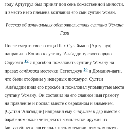
году Артугрул был принят под сень божественной милости,
и вместо него племена возглавил его сын султан 'Усман.
Рассказ об изначальных обстоятельствах султана 'Усмана
Гази
После смерти своего отца Шах Сулаймана [Артугрул]
направил в Конию к султану 'Ала'аддину своего дядю
19
Сарубати
с просьбой пожаловать султану 'Усману на
20
правах
санджака
местечки Сегютджук
и Доманич-даги,
что были отобраны у неверных
такавура.
Султан
'Ала'аддин внял его просьбе и пожаловал упомянутые места
султану 'Усману. Он составил на его славное имя грамоту
на правление и послал вместе с барабаном и знаменем.
[Султан 'Ала'аддин] направил ему с
чаушем
в дар вместе с
барабаном около четырехсот комплектов оружия из
[августейшего] арсенала: стрел, колчанов, луков, кольчуг,