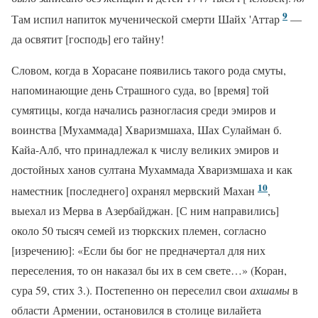
9
Там испил напиток мученической смерти Шайх 'Аттар
—
да освятит [господь] его тайну!
Словом, когда в Хорасане появились такого рода смуты,
напоминающие день Страшного суда, во [время] той
сумятицы, когда начались разногласия среди эмиров и
воинства [Мухаммада] Хваризмшаха, Шах Сулайман б.
Кайа-Алб, что принадлежал к числу великих эмиров и
достойных ханов султана Мухаммада Хваризмшаха и как
10
наместник [последнего] охранял мервский Махан
,
выехал из Мерва в Азербайджан. [С ним направились]
около 50 тысяч семей из тюркских племен, согласно
[изречению]: «Если бы бог не предначертал для них
переселения, то он наказал бы их в сем свете…» (Коран,
сура 59, стих 3.). Постепенно он переселил свои
ахшамы
в
области Армении, остановился в столице вилайета