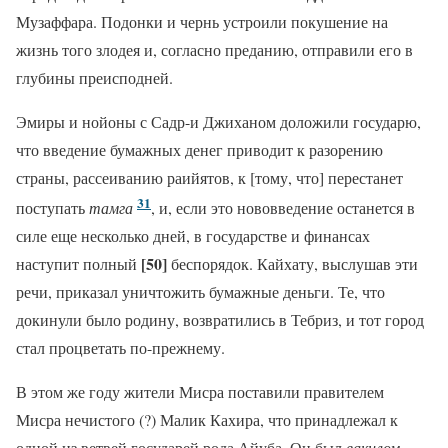
Музаффара. Подонки и чернь устроили покушение на
жизнь того злодея и, согласно преданию, отправили его в
глубины преисподней.
Эмиры и нойоны с Садр-и Джиханом доложили государю,
что введение бумажных денег приводит к разорению
страны, рассеиванию раийятов, к [тому, что] перестанет
31
поступать
тамга
, и, если это нововведение останется в
силе еще несколько дней, в государстве и финансах
[50]
наступит полный
беспорядок. Кайхату, выслушав эти
речи, приказал уничтожить бумажные деньги. Те, что
докинули было родину, возвратились в Тебриз, и тот город
стал процветать по-прежнему.
В этом же году жители Мисра поставили правителем
Мисра нечистого (?) Малик Кахира, что принадлежал к
одной из ветвей государей рода Айуба. Он был
вакилом