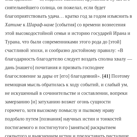
сиятельнейшего солнца, он пожелал, если будет
благоприятствовать удача… кратко год за годом изъяснить в
Хатиме
к
Шараф-наме
[события] со времени вознесения
этой высокодостойной семьи и историю государей Ирана и
Турана, что были современниками этого рода до [этой]
счастливой эпохи, и сообразно достойному правилу: «В
благодарность благодетелю следует воздать сполна хвалу —
дань [нашего] почитания и призвать господнее
[41]
благословение за дары от [его] благодеяний».
Поэтому
немощная мысль обратилась к ходу событий, и слабый ум,
не искушенный в сочинительстве и составлении, вопреки
замерзанию [и] затуханию возжег огонь сущности
горючего, хотя высокому помыслу и пылкому нраву
подобало путем [познания] научных истин и тонкостей
постигаемого и постигнутого [заняться] раскрытием
сокрытого и выяснением истин и предоставить ристалище