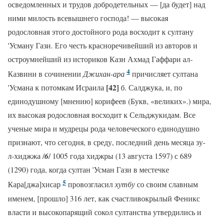
осведомленных и трудов добродетельных — [да будет] над
ними милость всевышнего господа! — высокая
родословная этого достойного рода восходит к султану
'Усману Гази. Его честь красноречивейший из авторов и
остроумнейший из историков Казн Ахмад Гаффари ал-
4
Казвини в сочинении
Джихан-ара
причисляет султана
[42]
'Усмана к потомкам Исраила
б. Салджука, и, по
единодушному [мнению] корифеев (Букв, «великих».) мира,
их высокая родословная восходит к Сельджукидам. Все
ученые мира и мудрецы рода человеческого единодушно
признают, что сегодня, в среду, последний день месяца зу-
л-хиджжа /
6
/ 1005 года хиджры (13 августа 1597) с 689
(1290) года, когда султан 'Усман Гази в местечке
5
Кара[джа]хисар
провозгласил
хутбу
со своим славным
именем, [прошло] 316 лет, как счастливокрылый Феникс
власти и высокопарящий сокол султанства утвердились и