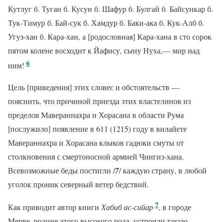
Кутлуг б. Туган б. Кусун б. Шафур б. Булгай б. Байсункар б.
Тук-Тимур б. Бай-сук б. Хамдур б. Баки-ака б. Кук-Алб б.
Угуз-хан б. Кара-хан, а [родословная] Кара-хана в сто сорок
пятом колене восходит к Йафису, сыну Нуха,— мир над
6
ним!
Цель [приведения] этих словес и обстоятельств —
пояснить, что причиной приезда этих властелинов из
пределов Мавераннахра и Хорасана в области Рума
[послужило] появление в 611 (1215) году в вилайете
Мавераннахра и Хорасана клыков гадюки смуты от
столкновения с смертоносной армией Чингиз-хана.
Всевозможные беды постигли /
7
/ каждую страну, в любой
уголок проник северный ветер бедствий.
7
Как приводит автор книги
Хабиб ас-сийар
, в городе
Мерве, родине этого высокого рода, устроили такую