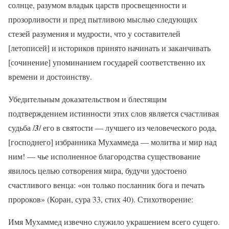
солнце, разумом владык царств просвещенности и
прозорливости и пред пытливою мыслью следующих
стезей разумения и мудрости, что у составителей
[летописей] и историков принято начинать и заканчивать
[сочинение] упоминанием государей соответственно их
времени и достоинству.
Убедительным доказательством и блестящим
подтверждением истинности этих слов является счастливая
судьба /
3
/ его в святости — лучшего из человеческого рода,
[господнего] избранника Мухаммеда — молитва и мир над
ним! — чье исполненное благородства существование
явилось целью сотворения мира, будучи удостоено
счастливого венца: «он только посланник бога и печать
пророков» (Коран, сура 33, стих 40). Стихотворение:
Имя Мухаммед извечно служило украшением всего сущего.