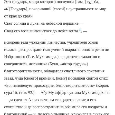
Это государь, мощи которого послушна [сама] судьба,
/
4
/ [Государь], покоривший [своей] неустрашимостью мир
от края до края»
Свет солнца и луны на небесной вершине —
1
Свод его возвышающегося до небес зонта
, —
искоренителя уложений язычества, учредителя основ
ислама, распространителя учений шариата, оплота религии
Избранного (Т. е. Мухаммеда.), средоточия талантов и
совершенств, источника (Букв, «автор трудов»)
благотворительности, обладателя счастливого сочетания
звезд, чуда [своего] времени, [кому] посвящен святой стих:
«Бог заповедует правосудие, благотворительность» (Коран,
сура 16, стих 92.) — Абу Музаффар-султана Мухаммад-хана
— да сделает Аллах вечным его царствование и его
султанство и да распространит на оба мира его щедроты и
благодеяния! — и, подобно пылинке, кружился в лучах его