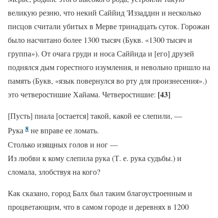
великую резню, что некий Саййид 'Иззаддин и несколько
писцов считали убитых в Мерве тринадцать суток. Горожан
было насчитано более 1300 тысяч (Букв. «1300 тысяч и
группа»). От очага груди и носа Саййида и [его] друзей
поднялся дым горестного изумления, и невольно пришло на
память (Букв, «язык повернулся во рту для произнесения».)
[43]
это четверостишие Хайама. Четверостишие:
[Пусть] пиала [остается] такой, какой ее слепили, —
8
Рука
не вправе ее ломать.
Столько изящных голов и ног —
Из любви к кому слепила рука (Т. е. рука судьбы.) и
сломала, злобствуя на кого?
Как сказано, город Балх был таким благоустроенным и
процветающим, что в самом городе и деревнях в 1200