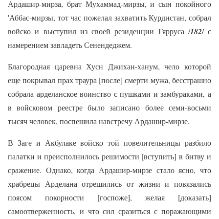
Ардашир-мирза, брат Мухаммад-мирзы, и сын покойного
'Аббас-мирзы, тот час пожелал захватить Курдистан, собрал
войско и выступил из своей резиденции Гярруса /
182
/ с
намерением завладеть Сенендеджем.
Благородная царевна Хусн Джихан-ханум, чело которой
еще покрывал прах траура [после] смерти мужа, бесстрашно
собрала арделанское воинство с пушками и замбураками, а
в войсковом реестре было записано более семи-восьми
тысяч человек, поспешила навстречу Ардашир-мирзе.
В Заге и Акбулаке войско той повелительницы разбило
палатки и преисполнилось решимости [вступить] в битву и
сражение. Однако, когда Ардашир-мирзе стало ясно, что
храбрецы Арделана отрешились от жизни и повязались
поясом покорности [госпоже], желая [доказать]
самоотверженность, и что сил сразиться с поражающими