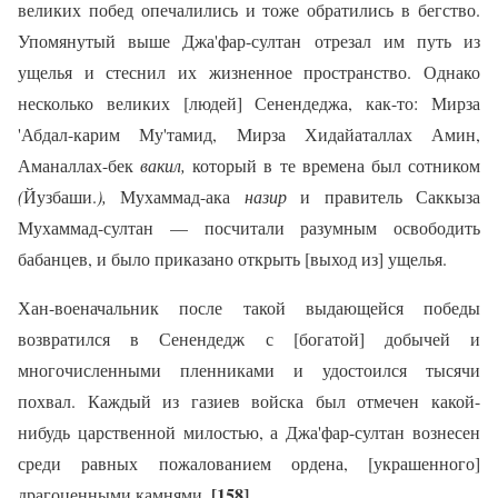
великих побед опечалились и тоже обратились в бегство.
Упомянутый выше Джа'фар-султан отрезал им путь из
ущелья и стеснил их жизненное пространство. Однако
несколько великих [людей] Сенендеджа, как-то: Мирза
'Абдал-карим Му'тамид, Мирза Хидайаталлах Амин,
Аманаллах-бек
вакил,
который в те времена был сотником
(
Йузбаши.
),
Мухаммад-ака
назир
и правитель Саккыза
Мухаммад-султан — посчитали разумным освободить
бабанцев, и было приказано открыть [выход из] ущелья.
Хан-военачальник после такой выдающейся победы
возвратился в Сенендедж с [богатой] добычей и
многочисленными пленниками и удостоился тысячи
похвал. Каждый из газиев войска был отмечен какой-
нибудь царственной милостью, а Джа'фар-султан вознесен
среди равных пожалованием ордена, [украшенного]
[158]
драгоценными камнями.