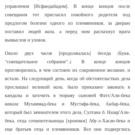
управления [Исфандабадом]. В конце концов после
совещания тот пригласил покойного родителя под
предлогом болезни одного из племянников, за дверью
поставил людей
вали,
а перед ним распахнул врата
вымыслов и уловок.
Около двух часов [продолжалась] беседа
(
Букв,
“совещательное собрание”.
).
В конце концов
проговорились, в чем состояло их сокровенное желание, и
встали. На следующий день, когда об обстоятельствах дела
прослышал великий
вали,
было приказано заковать в
кандалы и заточить в тюрьму сыновей Фатх'Али-бека
вакила
Мухаммад-бека и Мустафа-бека, Акбар-бека,
который был зачинателем этого дела, Султана б. Назар'Али-
бека, отца сочинительницы [хроники] Абу-л-Хасан-бека и
еще братьев отца и племянников. Все они подверглись