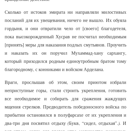
Сколько от истоков эмирата ни направляли милостивых
посланий для их увещевания, ничего не вышло. Их обуяла
гордыня, и они отвратили чело от [своего] благодетеля,
пока высокорожденный Хусрав не посчитал необходимым
[принять] меры для наказания подлых смутьянов. Проучить
и наказать их он поручил Мухаммад-хану сархангу,
который приходился родным единоутробным братом тому
благородному, с конниками и войском Арделана.
Враги, прослышав об этом, своим приютом избрали
неприступные горы, стали строить укрепления, готовить
все необходимое и собирать для сражения жаждущих
мщения стрелков. Предводитель победоносного войска по
прибытии остановился в полуфарсахе от их укрепления и
два-три дня посвятил отдыху
(
Букв, “сидел, отдыхая”.
).
И