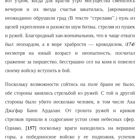
вот утром, когда для врагов утро могущества сменилось
вечером и их звезда счастья закатилась, [авроманцы]
неожиданно обрушили град
(
В тексте “стрелами”.
)
пуль из
щелей укрепления и разожгли шум битвы, стреляя из пушек
и ружей. Благородный хан-военачальник, что в чаще отваги
был леопардом, а в море храбрости — крокодилом, /
174
/
несмотря на юный возраст и неопытность, посчитал
сражение за пиршество, бесстрашно сел на коня и повелел
своему войску вступить в бой.
Поскольку возможности сойтись на поле брани не было,
обе стороны занялись стрельбой из ружей. С той и другой
стороны было убито несколько человек, в том числе Ака
Джа'фар Бани Ардалан. От грохота ружей и криков
стрелков пришли в содрогание устои семи небесных сфер.
[157]
Однако,
поскольку враги находились на вершине
горы, а победоносное войско у ее подножия, успехов