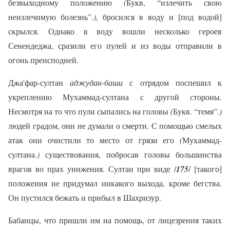
безвыходному положению
(
Букв, “излечить свою
неизлечимую болезнь”.
),
бросился в воду и [под водой]
скрылся. Однако в воду вошли несколько героев
Сенендеджа, сразили его пулей и из воды отправили в
огонь преисподней.
Джа'фар-султан
аджудан-баши
с отрядом поспешил к
укреплению Мухаммад-султана с другой стороны.
Несмотря на то что пули сыпались на головы
(
Букв. “темя”.
)
людей градом, они не думали о смерти. С помощью смелых
атак они очистили то место от грязи его
(
Мухаммад-
султана.
)
существования, побросав головы большинства
врагов во прах унижения. Султан при виде /
175
/ [такого]
положения не придумал никакого выхода, кроме бегства.
Он пустился бежать и прибыл в Шахризур.
Бабанцы, что пришли им на помощь, от лицезрения таких