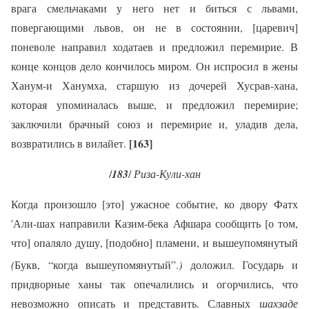
врага смельчаками у него нет и биться с львами,
повергающими львов, он не в состоянии, [царевич]
поневоле направил ходатаев и предложил перемирие. В
конце концов дело кончилось миром. Он испросил в жены
Ханум-и Ханумха, старшую из дочерей Хусрав-хана,
которая упоминалась выше, и предложил перемирие;
заключили брачный союз и перемирие и, уладив дела,
[163]
возвратились в вилайет.
/
183
/
Риза-Кули-хан
Когда произошло [это] ужасное событие, ко двору Фатх
'Али-шах направили Казим-бека Афшара сообщить [о том,
что] опаляло душу, [подобно] пламени, и вышеупомянутый
(
Букв, “когда вышеупомянутый”.
)
доложил. Государь и
придворные ханы так опечалились и огорчились, что
невозможно описать и представить. Славных
шахзаде