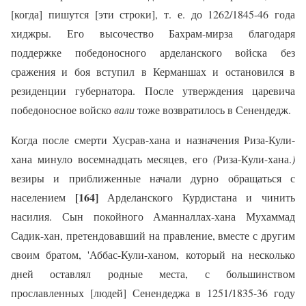
[когда] пишутся [эти строки], т. е. до 1262/1845-46 года
хиджры. Его высочество Бахрам-мирза благодаря
поддержке победоносного арделанского войска без
сражения и боя вступил в Керманшах и остановился в
резиденции губернатора. После утверждения царевича
победоносное войско
вали
тоже возвратилось в Сенендедж.
Когда после смерти Хусрав-хана и назначения Риза-Кули-
хана минуло восемнадцать месяцев, его
(
Риза-Кули-хана.
)
везиры и приближенные начали дурно обращаться с
[164]
населением
Арделанского Курдистана и чинить
насилия. Сын покойного Аманналлах-хана Мухаммад
Садик-хан, претендовавший на правление, вместе с другим
своим братом, 'Аббас-Кули-ханом, который на несколько
дней оставлял родные места, с большинством
прославленных [людей] Сенендеджа в 1251/1835-36 году