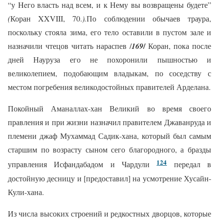
“у Heго власть над всем, и к Нему вы возвращены будете”
(
Коран XXVIII, 70.
).
По соблюдении обычаев траура,
поскольку стояла зима, его тело оставили в пустом зале и
/
назначили чтецов читать нараспев /
169
Коран, пока после
дней Науруза его не похоронили пышностью и
великолепием, подобающим владыкам, по соседству с
местом погребения великодостойных правителей Арделана.
Покойный Аманаллах-хан Великий во время своего
правления и при жизни назначил правителем Джаванруда и
племени джаф Мухаммад Садик-хана, который был самым
старшим по возрасту сыном сего благородного, а бразды
124
управления Исфандабадом и Чардули
передал в
достойную десницу и [предоставил] на усмотрение Хусайн-
Кули-хана.
Из числа высоких строений и редкостных дворцов, которые