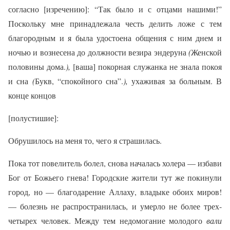
согласно [изречению]: “Так было и с отцами нашими!”
Поскольку мне принадлежала честь делить ложе с тем
благородным и я была удостоена общения с ним днем и
ночью и вознесена до должности везира эндеруна
(
Женской
половины дома.
),
[ваша] покорная служанка не знала покоя
и сна
(
Букв, “спокойного сна”.
),
ухаживая за больным. В
конце концов
[полустишие]:
Обрушилось на меня то, чего я страшилась.
Пока тот повелитель болел, снова началась холера — избави
Бог от Божьего гнева! Городские жители тут же покинули
город, но — благодарение Аллаху, владыке обоих миров!
— болезнь не распространилась, и умерло не более трех-
четырех человек. Между тем недомогание молодого
вали