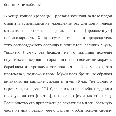
больших не добились.
В конце концов храбрецы Арделана заткнули за пояс подол
отваги и устремились на укрепление тех слепцов и теперь
отплатили сполна врагам за [проявленную]
неблагодарность. Хайдар-султан, главарь и предводитель
того беспорядочного сборища и зачинатель великих
(
Букв,
“видных”.
)
смут, без [всякой] на то причины пожелал
спуститься с вершины горы вниз и со своими литаврами,
барабаном и стрелками остановился на берегу реки, что
протекала у подножия горы. Мужи поля брани, не обращая
внимания на разящие стрелы и пули
(
Букв, “не думая о
стрелах стрел и ружей”.
),
бросились на того неблагодарного
и окружили его [плотно], как кольцо [охватывает] палец.
Большинство его приверженцев захватили в плен, большую
часть из них предали мечу. Султан, чтобы помочь своему