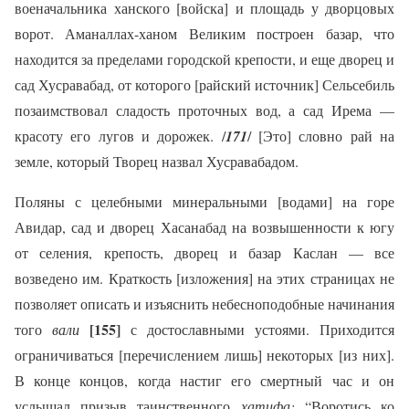
военачальника ханского [войска] и площадь у дворцовых
ворот. Аманаллах-ханом Великим построен базар, что
находится за пределами городской крепости, и еще дворец и
сад Хусравабад, от которого [райский источник] Сельсебиль
позаимствовал сладость проточных вод, а сад Ирема —
красоту его лугов и дорожек. /
171
/ [Это] словно рай на
земле, который Творец назвал Хусравабадом.
Поляны с целебными минеральными [водами] на горе
Авидар, сад и дворец Хасанабад на возвышенности к югу
от селения, крепость, дворец и базар Каслан — все
возведено им. Краткость [изложения] на этих страницах не
позволяет описать и изъяснить небесноподобные начинания
[155]
того
вали
с
достославными устоями. Приходится
ограничиваться [перечислением лишь] некоторых [из них].
В конце концов, когда настиг его смертный час и он
услышал призыв таинственного
хатифа:
“Воротись ко