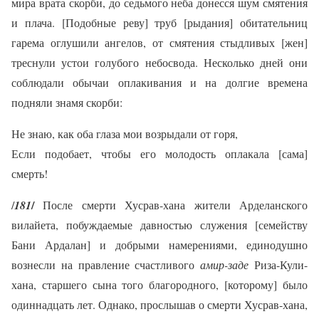
мира врата скорби, до седьмого неба донесся шум смятения
и плача. [Подобные реву] труб [рыдания] обитательниц
гарема оглушили ангелов, от смятения стыдливых [жен]
треснули устои голубого небосвода. Несколько дней они
соблюдали обычаи оплакивания и на долгие времена
подняли знамя скорби:
Не знаю, как оба глаза мои возрыдали от горя,
Если подобает, чтобы его молодость оплакала [сама]
смерть!
/
/
181
После смерти Хусрав-хана жители Арделанского
вилайета, побуждаемые давностью служения [семейству
Бани Ардалан] и добрыми намерениями, единодушно
вознесли на правление счастливого
амир-заде
Риза-Кули-
хана, старшего сына того благородного, [которому] было
одиннадцать лет. Однако, прослышав о смерти Хусрав-хана,