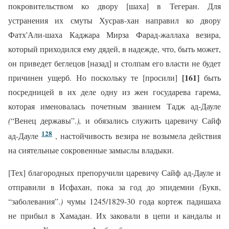
покровительством ко двору [шаха] в Тегеран. Для
устранения их смуты Хусрав-хан направил ко двору
Фатх'Али-шаха Каджара Мирза Фарад-жаллаха везира,
который приходился ему дядей, в надежде, что, быть может,
он приведет беглецов [назад] и столпам его власти не будет
[161]
причинен ущерб. Но поскольку те [просили]
быть
посредницей в их деле одну из жен государева гарема,
которая именовалась почетным званием Тадж ад-Дауле
(
“Венец державы”.
),
и обязались служить царевичу Сайф
128
ад-Дауле
, настойчивость везира не возымела действия
на сиятельные сокровенные замыслы владыки.
[Тех] благородных препоручили царевичу Сайф ад-Дауле и
отправили в Исфахан, пока за год до эпидемии
(
Букв,
“заболевания”.
)
чумы 1245/1829-30 года кортеж падишаха
не прибыл в Хамадан. Их заковали в цепи и кандалы и