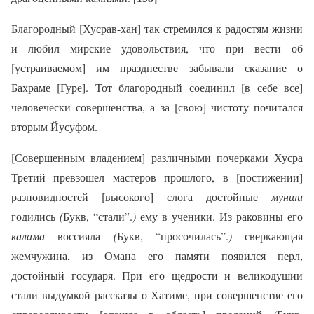
Благородный [Хусрав-хан] так стремился к радостям жизни
и любил мирские удовольствия, что при вести об
[устраиваемом] им празднестве забывали сказание о
Бахраме [Гуре]. Тот благородный соединил [в себе все]
человечески совершенства, а за [свою] чистоту почитался
вторым Йусуфом.
[Совершенным владением] различными почерками Хусра
Третий превзошел мастеров прошлого, в [постижении]
разновидностей [высокого] слога достойные
мунши
годились
(
Букв, “стали”.
)
ему в ученики. Из раковины его
калама
воссияла
(
Букв, “просочилась”.
)
сверкающая
жемчужина, из Омана его памяти появился перл,
достойный государя. При его щедрости и великодушии
стали выдумкой рассказы о Хатиме, при совершенстве его