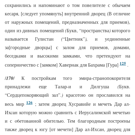
сохранились и напоминают о том повелителе с обычаем
кесаря, [следует упомянуть] внутренний дворец (В отличие
от наружных помещений, предназначенных для приемов),
один из дивных помещений
(
Букв, “пространства
)
которого
называется Гулистан
(
“Цветник”
),
и уединенные
за[городные дворцы] с залом для приемов, домами,
беседками и высокими замками, что претендуют на
125
соперничество с [замком] Хавернак для Бахрама [Гура]
.
/
170
/ К постройкам того эмира-странопокорителя
принадлежи еще Талар-и и Дилгуша
(
Букв.
“Сердцепокоряющий зал”.
)
красотою он прославился на
126
весь мир
; затем дворец Хусравийе и мечеть Дар ал-
Иxcaн которую можно сравнить с Иерусалимской мечетью
и с o6етованной обителью. Тем благородным построены
также дворец к югу [от мечети] Дар ал-Ихсан, дворец для