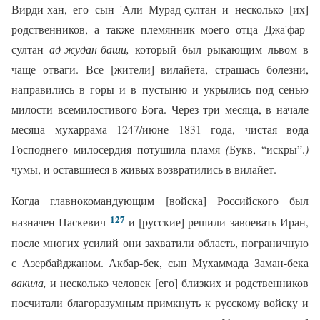
Вирди-хан, его сын 'Али Мурад-султан и несколько [их]
родственников, а также племянник моего отца Джа'фар-
султан
ад-жудан-баши,
который был рыкающим львом в
чаще отваги. Все [жители] вилайета, страшась болезни,
направились в горы и в пустыню и укрылись под сенью
милости всемилостивого Бога. Через три месяца, в начале
месяца мухаррама 1247/июне 1831 года, чистая вода
Господнего милосердия потушила пламя
(
Букв, “искры”.
)
чумы, и оставшиеся в живых возвратились в вилайет.
Когда главнокомандующим [войска] Российского был
127
назначен Паскевич
и [русские] решили завоевать Иран,
после многих усилий они захватили область, пограничную
с Азербайджаном. Акбар-бек, сын Мухаммада Заман-бека
вакила,
и несколько человек [его] близких и родственников
посчитали благоразумным примкнуть к русскому войску и