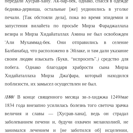
передали Хусрав-хану. Ак-бар-бек, однако, спасся в одежде
бедняка-дервиша, остальные [же] уединились в уголке
печали. [Так обстояли дела], пока во время эпидемии и
запустения вилайета по просьбе Мирза Фараджаллаха
везира и Мирза Хидайаталлах Амина не был освобожден
'Али Мухаммад-бек. Они отправились в селение
Балбанабад, что расположено в Эйлаке, и там дали указание
своим людям изыскать
(
Букв, “испросить”.
)
средство для
побега. Однако благодаря храбрости сына Мирза
Хидайаталлаха Мирза Джа'фара, который находился
поблизости, их замысел осуществлен не был.
/
180
/ В конце священного месяца зи-л-хиджжа 1249/мае
1834 года внезапно усилилась болезнь того светоча зрачка
величия и славы — [Хусрав-хана], ведь он страдал
заболеванием печени и, будучи охвачен меланхолией, не
занимался лечением и [не заботился об] исцелении,