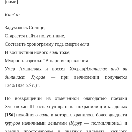
[нами].
Кит' а:
Задумалось Солнце,
Старается найти полустишие,
Составить хронограмму года смерти
вали
И восшествия нового
вали
тоже;
Мудрость изрекла: “В царстве правления
Умер Аманаллах и воссел Хусрав
(Аманаллах шуд ва
бинишаст Хусрав
— при вычислении получается
1240/1824-25 г.
)”.
По возвращении из отмеченной благодатью поездки
Хусрав-хан III распахнул врата казнохранилищ и кладовых
[156]
покойного
вали,
в которых хранилось более двадцати
куруров
наличными деньгами
(Курур
— полмиллиона.
),
и
оделил простонародье и знатных вилайета, каждого