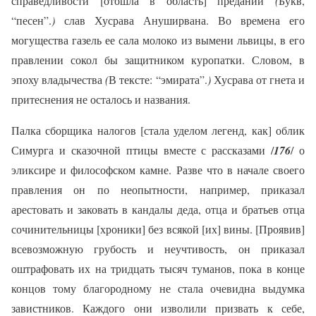
справедливости [отошла в область] преданий
(
Букв,
“песен”.
)
слав Хусрава Ануширвана. Во времена его
могущества газель ее сала молоко из вымени львицы, в его
правлении сокол бы защитником куропатки. Словом, в
эпоху владычества
(
В тексте: “эмирата”.
)
Хусрава от гнета и
притеснения не осталось и названия.
Палка сборщика налогов [стала уделом легенд, как] облик
Симурга и сказочной птицы вместе с рассказами /
176
/ о
эликсире и философском камне. Разве что в начале своего
правления он по неопытности, например, приказал
арестовать и заковать в кандалы деда, отца и братьев отца
сочинительницы [хроники] без всякой [их] вины. [Проявив]
всевозможную грубость и неучтивость, он приказал
оштрафовать их на тридцать тысяч туманов, пока в конце
концов тому благородному не стала очевидна выдумка
завистников. Каждого они изволили призвать к себе,