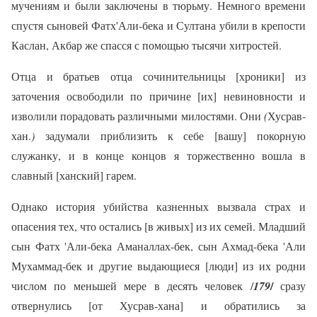
мучениям и были заключены в тюрьму. Немного времени
спустя сыновей Фатх'Али-бека и Султана убили в крепости
Каслан, Акбар же спасся с помощью тысячи хитростей.
Отца и братьев отца сочинительницы [хроники] из
заточения освободили по причине [их] невиновности и
изволили порадовать различными милостями. Они
(
Хусрав-
хан.
)
задумали приблизить к себе [вашу] покорную
служанку, и в конце концов я торжественно вошла в
славный [ханский] гарем.
Однако история убийства казненных вызвала страх и
опасения тех, что остались [в живых] из их семей. Младший
сын Фатх 'Али-бека Аманаллах-бек, сын Ахмад-бека 'Али
Мухаммад-бек и другие выдающиеся [люди] из их родни
/
числом по меньшей мере в десять человек /
179
сразу
отвернулись [от Хусрав-хана] и обратились за