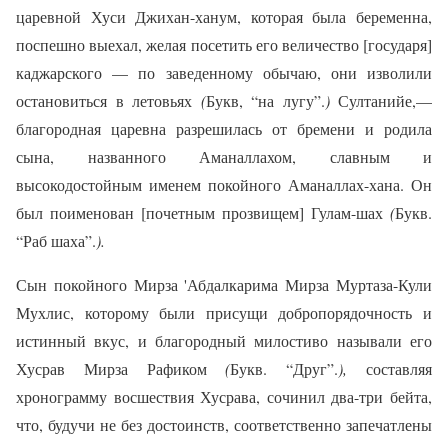
царевной Хуси Джихан-ханум, которая была беременна,
поспешно выехал, желая посетить его величество [государя]
каджарского — по заведенному обычаю, они изволили
остановиться в летовьях
(
Букв, “на лугу”.
)
Султанийе,—
благородная царевна разрешилась от бремени и родила
сына, названного Аманаллахом, славным и
высокодостойным именем покойного Аманаллах-хана. Он
был поименован [почетным прозвищем] Гулам-шах
(
Букв.
“Раб шаха”.
).
Сын покойного Мирза 'Абдалкарима Мирза Муртаза-Кули
Мухлис, которому были присущи добропорядочность и
истинный вкус, и благородный милостиво называли его
Хусрав Мирза Рафиком
(
Букв. “Друг”.
),
составляя
хронограмму восшествия Хусрава, сочинил два-три бейта,
что, будучи не без достоинств, соответственно запечатлены