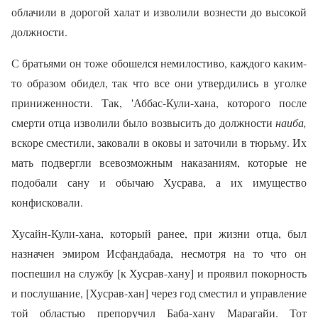
облачили в дорогой халат и изволили вознести до высокой
должности.
С братьями он тоже обошелся немилостиво, каждого каким-
то образом обидел, так что все они утвердились в уголке
приниженности. Так, 'Аббас-Кули-хана, которого после
смерти отца изволили было возвысить до должности
наиба,
вскоре сместили, заковали в оковы и заточили в тюрьму. Их
мать подвергли всевозможным наказаниям, которые не
подобали сану и обычаю Хусрава, а их имущество
конфисковали.
Хусайн-Кули-хана, который ранее, при жизни отца, был
назначен эмиром Исфандабада, несмотря на то что он
поспешил на службу [к Хусрав-хану] и проявил покорность
и послушание, [Хусрав-хан] через год сместил и управление
той областью препоручил Баба-хану Марагайи. Тот