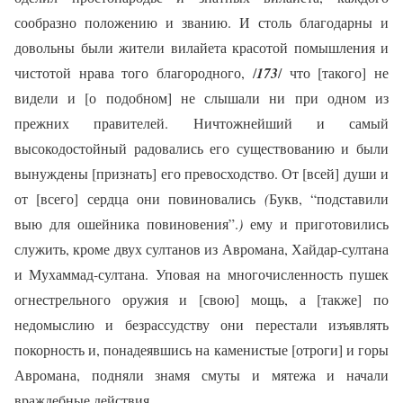
сообразно положению и званию. И столь благодарны и
довольны были жители вилайета красотой помышления и
чистотой нрава того благородного, /
173
/ что [такого] не
видели и [о подобном] не слышали ни при одном из
прежних правителей. Ничтожнейший и самый
высокодостойный радовались его существованию и были
вынуждены [признать] его превосходство. От [всей] души и
от [всего] сердца они повиновались
(
Букв, “подставили
выю для ошейника повиновения”.
)
ему и приготовились
служить, кроме двух султанов из Авромана, Хайдар-султана
и Мухаммад-султана. Уповая на многочисленность пушек
огнестрельного оружия и [свою] мощь, а [также] по
недомыслию и безрассудству они перестали изъявлять
покорность и, понадеявшись на каменистые [отроги] и горы
Авромана, подняли знамя смуты и мятежа и начали
враждебные действия.