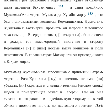
132
шаха царевича Бахрам-мирзу
, а сына покойного
133
Мухаммад'Али-мирзы Мухаммада Хусайн-мирзу
, что
был полновластным хозяином Керманшахана, Луристана,
Хузистана и Бахтиарии, прогнать, он запросил у великого
вали
помощи. В середине зимы, [невзирая на] обилие снега
и дожди, тот высокородный выступил в сторону
Керманшаха [и] с [ним] восемь тысяч конников и полк
пехотинцев. В караван-сарае Махидашта он присоединился
к Бахрам-мирзе.
Мухаммад Хусайн-мирза, прослышав о прибытии Бахрам-
мирзы и Риза-Кули-хана [ему] на помощь, не смог [ни]
убежать, [ни] скрыться и с незначительным [числом своих]
людей и приверженцев бежал в Тегеран. Там он был
схвачен и отправлен в ардебильскую тюрьму и в той
области проживает вплоть до настоящего времени, /
184
/