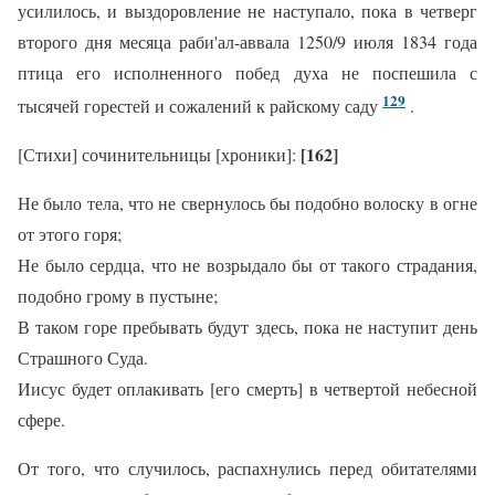
усилилось, и выздоровление не наступало, пока в четверг
второго дня месяца раби'ал-аввала 1250/9 июля 1834 года
птица его исполненного побед духа не поспешила с
129
тысячей горестей и сожалений к райскому саду
.
[162]
[Стихи] сочинительницы [хроники]:
Не было тела, что не свернулось бы подобно волоску в огне
от этого горя;
Не было сердца, что не возрыдало бы от такого страдания,
подобно грому в пустыне;
В таком горе пребывать будут здесь, пока не наступит день
Страшного Суда.
Иисус будет оплакивать [его смерть] в четвертой небесной
сфере.
От того, что случилось, распахнулись перед обитателями