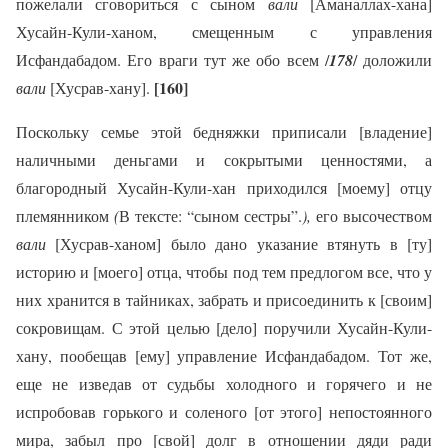
пожелали сговориться с сыном
вали
[Аманаллах-хана]
Хусайн-Кули-ханом, смещенным с управления
Исфандабадом. Его враги тут же обо всем /
178
/ доложили
[160]
вали
[Хусрав-хану].
Поскольку семье этой бедняжки приписали [владение]
наличными деньгами и сокрытыми ценностями, а
благородный Хусайн-Кули-хан приходился [моему] отцу
племянником
(
В тексте: “сыном сестры”.
),
его высочеством
вали
[Хусрав-ханом] было дано указание втянуть в [ту]
историю и [моего] отца, чтобы под тем предлогом все, что у
них хранится в тайниках, забрать и присоединить к [своим]
сокровищам. С этой целью [дело] поручили Хусайн-Кули-
хану, пообещав [ему] управление Исфандабадом. Тот же,
еще не изведав от судьбы холодного и горячего и не
испробовав горького и соленого [от этого] непостоянного
мира, забыл про [свой] долг в отношении дяди ради