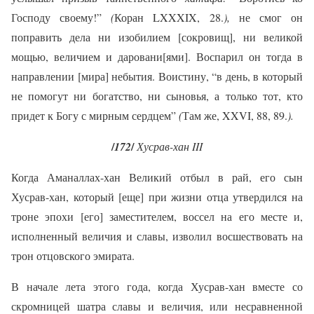
Господу своему!”
(
Коран LXXXIX, 28.
),
не смог он
поправить дела ни изобилием [сокровищ], ни великой
мощью, величием и даровани[ями]. Воспарил он тогда в
направлении [мира] небытия. Воистину, “в день, в который
не помогут ни богатство, ни сыновья, а только тот, кто
придет к Богу с мирным сердцем”
(
Там же, XXVI, 88, 89.
).
/
/
172
Хусрав-хан III
Когда Аманаллах-хан Великий отбыл в рай, его сын
Хусрав-хан, который [еще] при жизни отца утвердился на
троне эпохи [его] заместителем, воссел на его месте и,
исполненный величия и славы, изволил восшествовать на
трон отцовского эмирата.
В начале лета этого года, когда Хусрав-хан вместе со
скромницей шатра славы и величия, или несравненной