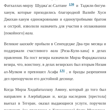
130
Фатхаллах-мирзу Шуджа`ас-Салтане
и Таджли-бигум-
ханум, которые приходились благородной Валийе Хусн
Джихан-ханум единокровными и единоутробными братом
и сестрой, изволили назначить для участия в оплакивании
[покойного]
вали.
Великие
шахзаде
пробыли в Сенендедже Два-три месяца и
поддержали счастливого
вали
[Риза-Кули-хана] в делах
правления. На пост везира назначили Мирза Фараджаллаха
везира, что, воистину, в делах везирских был вторым Низам
131
ал-Мулком и превзошел Асафа
, и бразды разрешения
дел препоручили его достойной деснице.
Когда Мирза Хидайаталлаху Амину, который до того был
направлен в Азербайджан и, когда наследник [престола]
выехал в Тегеран, оказал выдающиеся услуги, поручили
поставить [на правление в Керманшахе] брата Мухаммад-