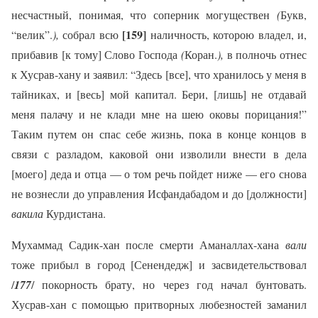
несчастный, понимая, что соперник могуществен
(
Букв,
[159]
“велик”.
),
собрал всю
наличность, которою владел, и,
прибавив [к тому] Слово Господа
(
Коран.
),
в полночь отнес
к Хусрав-хану и заявил: “Здесь [все], что хранилось у меня в
тайниках, и [весь] мой капитал. Бери, [лишь] не отдавай
меня палачу и не клади мне на шею оковы порицания!”
Таким путем он спас себе жизнь, пока в конце концов в
связи с разладом, каковой они изволили внести в дела
[моего] деда и отца — о том речь пойдет ниже — его снова
не вознесли до управления Исфандабадом и до [должности]
вакила
Курдистана.
Мухаммад Садик-хан после смерти Аманаллах-хана
вали
тоже прибыл в город [Сенендедж] и засвидетельствовал
/
177
/ покорность брату, но через год начал бунтовать.
Хусрав-хан с помощью притворных любезностей заманил