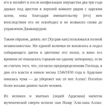
его в вилайет и после конфискации имущества два-три года
держал под арестом в верхней комнате рядом с царским
залом, пока благодаря вмешательству [его] жен
впоследствии его не освободил и не возвысил снова до
управления Джаванрудом.
Таким образом, девять лет [Хусрав-хан] пользовался полной
независимостью. Ни единой колючки не вонзилось в подол
собирающего цветы в цветнике его эпохи, и вино его
времени не показалось горьким ни одному затворнику, если
не считать того, что, согласно предопределениям Господа, в
дни его власти в начале весны 1246/1830 года в Арделане
началась чума — да убережет нас от нее Аллах! Погибло
более восьми-девяти тысяч человек.
Из великих и знатных [людей Арделана] напиток
мученической смерти испили сын Назар 'Али-хана Аллах-