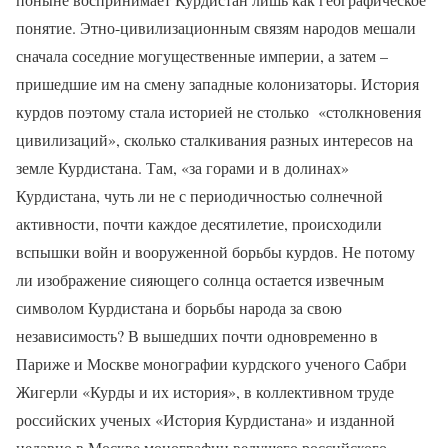
понятие. Этно-цивилизационным связям народов мешали
сначала соседние могущественные империи, а затем –
пришедшие им на смену западные колонизаторы. История
курдов поэтому стала историей не столько
«столкновения
цивилизаций», сколько сталкивания разных интересов на
земле Курдистана. Там, «за горами и в долинах»
Курдистана, чуть ли не с периодичностью солнечной
активности, почти каждое десятилетие, происходили
вспышки войн и вооруженной борьбы курдов. Не потому
ли изображение сияющего солнца остается извечным
символом Курдистана и борьбы народа за свою
независимость? В вышедших почти одновременно в
Париже и Москве монографии курдского ученого Сабри
Жигерли «Курды и их история», в коллективном труде
российских ученых «История Курдистана» и изданной
недавно в Москве монографии ведущего российского