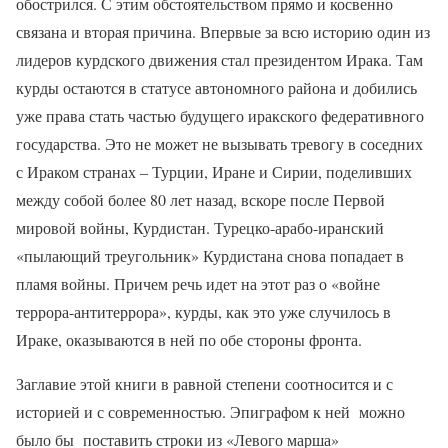
обострился. С этим обстоятельством прямо и косвенно
связана и вторая причина. Впервые за всю историю один из
лидеров курдского движения стал президентом Ирака. Там
курды остаются в статусе автономного района и добились
уже права стать частью будущего иракского федеративного
государства. Это не может не вызывать тревогу в соседних
с Ираком странах – Турции, Иране и Сирии, поделивших
между собой более 80 лет назад, вскоре после Первой
мировой войны, Курдистан. Турецко-арабо-иранский
«пылающий треугольник» Курдистана снова попадает в
пламя войны. Причем речь идет на этот раз о «войне
террора-антитеррора», курды, как это уже случилось в
Ираке, оказываются в ней по обе стороны фронта.
Заглавие этой книги в равной степени соотносится и с
историей и с современностью. Эпиграфом к ней
можно
было бы
поставить строки из «Левого марша»