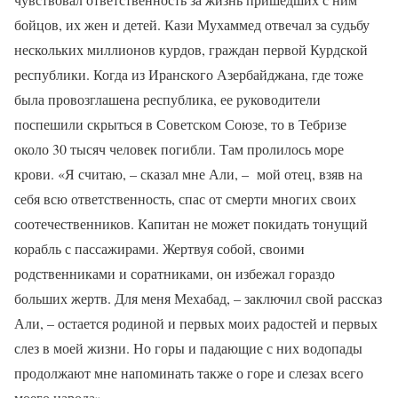
бойцов, их жен и детей. Кази Мухаммед отвечал за судьбу
нескольких миллионов курдов, граждан первой Курдской
республики. Когда из Иранского Азербайджана, где тоже
была провозглашена республика, ее руководители
поспешили скрыться в Советском Союзе, то в Тебризе
около 30 тысяч человек погибли. Там пролилось море
крови. «Я считаю, – сказал мне Али, –
мой отец, взяв на
себя всю ответственность, спас от смерти многих своих
соотечественников. Капитан не может покидать тонущий
корабль с пассажирами. Жертвуя собой, своими
родственниками и соратниками, он избежал гораздо
больших жертв. Для меня Мехабад, – заключил свой рассказ
Али, – остается родиной и первых моих радостей и первых
слез в моей жизни. Но горы и падающие с них водопады
продолжают мне напоминать также о горе и слезах всего
моего народа».