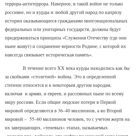
террора-антитеррора. Наверное, в такой войне не только
россияне, но и курды и любой другой народ по капризу
истории оказывающиеся гражданами многонациональных
федеральных или унитарных государств, должны будут
придерживаться принципа «Служения Отечеству (где они
ныне живут) и сохранение верности Родине, с которой их
навсегда связывает историческая память».
В течение всего
XX
века курды находились как бы
за скобками «столетней» войны. Это в определенной
степени относится и к некоторым другим народам,
включая
и армян, и евреев, и рассеянных ныне по всему
миру россиян. Если общие людские потери в Первой
мировой определяются в 36–40 миллионов, а во Второй
мировой –
55–60 миллионов человек, то с учетом жертв на
их завершающих, «теневых» этапах, называемых
«холодными» войнами, эти цифры по меньшей мере могут