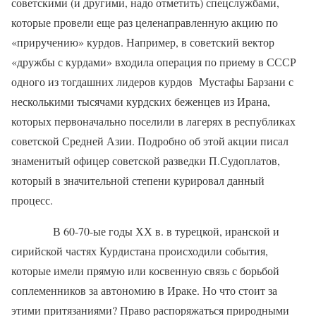
советскими (и другими, надо отметить) спецслужбами,
которые провели еще раз целенаправленную акцию по
«приручению» курдов. Например, в советский вектор
«дружбы с курдами» входила операция по приему в СССР
одного из тогдашних лидеров курдов
Мустафы Барзани с
несколькими тысячами курдских беженцев из Ирана,
которых первоначально поселили в лагерях в республиках
советской Средней Азии. Подробно об этой акции писал
знаменитый офицер советской разведки П.Судоплатов,
который в значительной степени курировал данный
процесс.
В 60-70-ые годы ХХ в. в турецкой, иранской и
сирийской частях Курдистана происходили события,
которые имели прямую или косвенную связь с борьбой
соплеменников за автономию в Ираке. Но что стоит за
этими притязаниями? Право распоряжаться природными