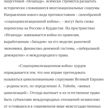
энергетикой «Незапада», всячески стремится расшатать
исторически сложившиеся многонациональные социумы.
Направления нового вида противостояния – своеобразной
«социоцивилизационной войны», – могут быть снова
перенесены на Россию и Курдистан. На пространствах
«Незапада» навязывается война по правилам,
выработанным «Западом» на его моделях рыночной
экономики, финансово-денежной системы, «либеральной
демократии» и международного права.
«Социоцивилизационная война» курдов
оправдывается тем, что они вправе претендовать
называться цивилизованными социумами Великой Евразии
– родины всех, по определению А. Тойнби, «живых
цивилизаций». Отсюда вытекает и их естественное право
быть субъектами международных отношений независимо
от устоявшихся в современном мире межгосударственных