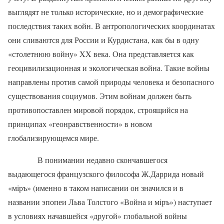
выглядят не только исторические, но и демографические
последствия таких войн. В антропологических координатах
они сливаются для России и Курдистана, как бы в одну
«столетнюю войну»
XX
века. Она представляется как
геоцивилизационная и экологическая война. Такие войны
направлены против самой природы человека и безопасного
существования социумов. Этим войнам должен быть
противопоставлен мировой порядок, строящийся на
принципах «геонравственности» в новом
глобализирующемся мире.
В понимании недавно скончавшегося
выдающегося французского философа Ж.Даррида новый
«м
i
ръ» (именно в таком написании он значился и в
названии эпопеи Льва Толстого «Война и м
i
ръ») наступает
в условиях начавшейся «другой» глобальной войны