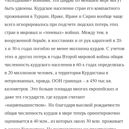
быть удвоены. Курдское население стран его компактного
проживания в Турции, Ираке, Иране и Сирии вообще чаще
всего игнорировалось при подсчете людских потерь этих
стран в мировых и «теневых» войнах. Между тем, в
вооруженной борьбе, в восстаниях и от рук карателей в 20-
х и 30-х годах погибло не менее миллиона курдов. С учетом
этих и других потерь в годы Второй мировой войны общая
численность курдского населения в 60-х годах определялась
в 20 миллионов человек, а территория Курдистана в
непризнанных, правда, ООН границах – в 450 тыс.кв.
километров. Это больше площади многих европейских и
даже тех государств, где курдов считают
«нацменьшинством». Но благодаря высокой рождаемости
общая численность курдов в мире теперь ориентировочно
оценивается в 40 млн., из которых около 30 млн. проживает
в самом Курдистане. На постсоветском же пространстве