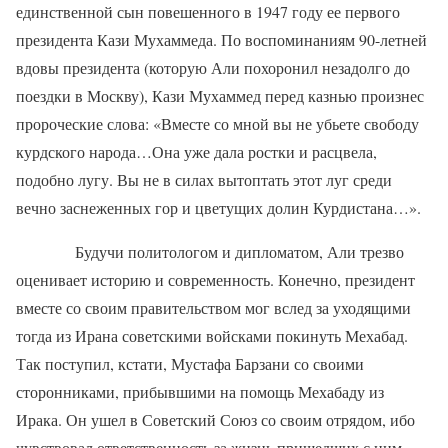
единственной сын повешенного в 1947 году ее первого
президента Кази Мухаммеда. По воспоминаниям 90-летней
вдовы президента (которую Али похоронил незадолго до
поездки в Москву), Кази Мухаммед перед казнью произнес
пророческие слова: «Вместе со мной вы не убьете свободу
курдского народа…Она уже дала ростки и расцвела,
подобно лугу. Вы не в силах вытоптать этот луг среди
вечно заснеженных гор и цветущих долин Курдистана…».
Будучи политологом и дипломатом, Али трезво
оценивает историю и современность. Конечно, президент
вместе со своим правительством мог вслед за уходящими
тогда из Ирана советскими войсками покинуть Мехабад.
Так поступил, кстати, Мустафа Барзани со своими
сторонниками, прибывшими на помощь Мехабаду из
Ирака. Он ушел в Советский Союз со своим отрядом, ибо
чувствовал ответственность за жизнь пришедших с ним