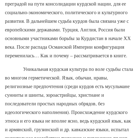
преградой на пути консолидации курдской нации, для ее
социально-экономического, политического и культурного
развития. В дальнейшем судьба курдов была связана уже с
европейскими державами. Турция, Англия, Россия были
основными участниками борьбы за Курдистан в начале ХХ
века. После распада Османской Империи конфигурация
переменилась… Как и почему – рассматривается в книге.
Уникальная курдская культура по воле судьбы стала
во многом герметической. Язык, обычаи, нравы,
религиозные предпочтения (среди курдов есть мусульмане
сунниты и шииты, зороастрийцы, христиане и
последователи простых народных обрядов, без
идеологического наполнения). Происхождение курдского
этноса и его языка не вполне ясно, ведь курдский язык, как
и армянский, грузинский и др. кавказские языки, испытал
значительное воздействие тюркских и персидских языков