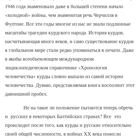
1946 года знаменовало даже в большей степени начало
«холодной» войны, чем знаменитая речь Черчилля в
Фултоне. Все эти годы многие из нас не знали подлинные
масштабы трагедии курдского народа. История курдов,
насчитывающая много веков, и само существование курдов
в глобальном мире стали редко упоминаться в печати. Даже
в якобы всеобъемлющем международном
энциклопедическом справочнике «Хронология
человечества» курды словно выпали из самой истории
человечества. Думаю, представляемая книга восполнит этот
давнишний пробел.
Не на такое ли положение пытаются теперь обречь
и
русских в некоторых Балтийских странах? Все
это
происходит после того, как курды и русские относительно
своей общей численности, в войнах
XX
века понесли