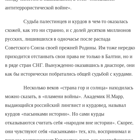
антитеррористической войне».
Судьба палестинцев и курдов в чем-то оказалась
схожей, как это ни странно, и с долей десятков миллионов
русских, лишившихся в одночасье после распада
Советского Союза своей прежней Родины. Им тоже нередко
приходится отстаивать свои права не только в Балтии, но и
в ряде стран СНГ. Вынужденно оказавшись в диаспоре, они
как бы исторически побратались общей судьбой с курдами.
Несколько веков «страна гор и солнца» находилась
можно сказать, в «пламени войны». Академик Н.Марр,
выдающийся российский лингвист и курдовед, называл
курдов «пасынками истории». Но сами курды
отказываются считать себя «народом вне истории». Скорее,
они чувствуют себя «пасынками» тех, кто, воспринимал и
поныне воспринимает Курдистан лишь как географическое