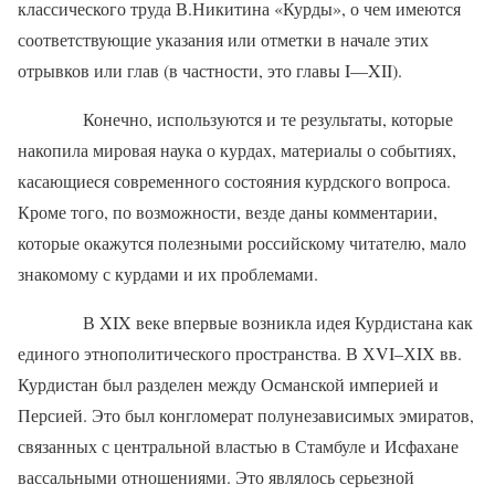
классического труда В.Никитина «Курды», о чем имеются
соответствующие указания или отметки в начале этих
отрывков или глав (в частности, это главы
I
—
XII
).
Конечно, используются и те результаты, которые
накопила мировая наука о курдах, материалы о событиях,
касающиеся современного состояния курдского вопроса.
Кроме того, по возможности, везде даны комментарии,
которые окажутся полезными российскому читателю, мало
знакомому с курдами и их проблемами.
В
XIX
веке впервые возникла идея Курдистана как
единого этнополитического пространства. В ХVI–ХIХ вв.
Курдистан был разделен между Османской империей и
Персией. Это был конгломерат полунезависимых эмиратов,
связанных с центральной властью в Стамбуле и Исфахане
вассальными отношениями. Это являлось серьезной