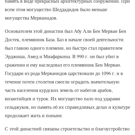
память в виде прекрасных архитектурных сооружений. При
всем этом могущество Шеддадидов было меньше
могущества Мерванидов.
Основателем этой династии был Абу Али Бен Мерван Бен
Достек, племянник База. Баз в начале своей деятельности
был главою одного племени, но быстро стал правителем
Эрджиша, Амед и Миафаркина. В 990 г. он был убит в
сражении и ему наследовал его племянник Бен Мерван.
Государи из рода Мерванидов царствовали до 1096 г. и в
течение почти столетия смогли оградить значительную
часть населения курдских земель от набегов арабов,
византийцев и турок. Их могущество пало под ударами
сельджуков, но память об их справедливых делах и культуре
продолжает жить и поныне.
С этой династией связаны строительство и благоустройство