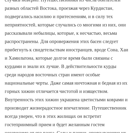
разных областей Востока, проезжая через Курдистан,
подвергались насилию и притеснениям, и в силу тех
неприятностей, которые случались со многими из них, они
рассказывали небылицы, которые, к несчастью, весьма
распространены. Для опровержения этих басен следует
прибегнуть к свидетельствам иностранцев, вроде Сона, Хаи
и Хамильтона, которые долгое время были связаны с
курдами и знали их лучше. В действительности курды
среди народов восточных стран имеют особые
национальные черты. Даже самая ничтожная и бедная из их
горных хижин отличается чистотой и изяществом.
Внутренность этих хижин украшена цветистыми коврами и
производит жизнерадостное впечатление. Путешественник
всегда уверен, что в этих жилищах он встретит
гостеприимный прием и будет желанным гостем
независимо от его ранга. Сады и пашни, опоясывающие их