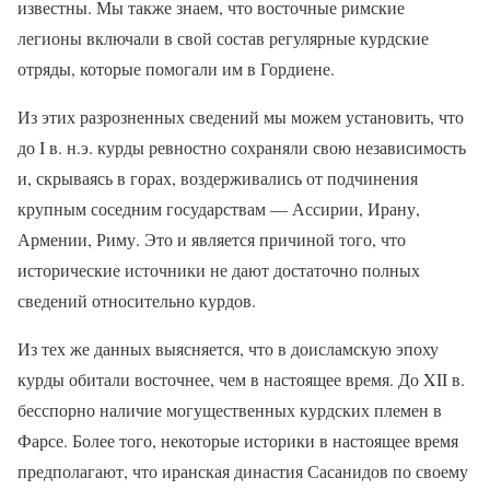
известны. Мы также знаем, что восточные римские
легионы включали в свой состав регулярные курдские
отряды, которые помогали им в Гордиене.
Из этих разрозненных сведений мы можем установить, что
до
I
в. н.э. курды ревностно сохраняли свою независимость
и, скрываясь в горах, воздерживались от подчинения
крупным соседним государствам — Ассирии, Ирану,
Армении, Риму. Это и является причиной того, что
исторические источники не дают достаточно полных
сведений относительно курдов.
Из тех же данных выясняется, что в доисламскую эпоху
курды обитали восточнее, чем в настоящее время. До
XII
в.
бесспорно наличие могущественных курдских племен в
Фарсе. Более того, некоторые историки в настоящее время
предполагают, что иранская династия Сасанидов по своему