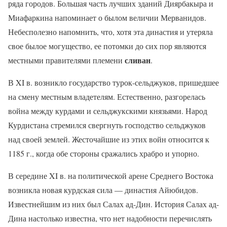
ряда городов. Большая часть лучших зданий Диярбакыра и
Миафаркина напоминает о былом величии Мерванидов.
Небесполезно напомнить, что, хотя эта династия и утеряла
свое былое могущество, ее потомки до сих пор являются
сливан
местными правителями племени
.
В
XI
в. возникло государство турок-сельджуков, пришедшее
на смену местным владетелям. Естественно, разгорелась
война между курдами и сельджукскими князьями. Народ
Курдистана стремился свергнуть господство сельджуков
над своей землей. Жесточайшие из этих войн относится к
1185 г., когда обе стороны сражались храбро и упорно.
В середине
XI
в. на политической арене Среднего Востока
возникла новая курдская сила — династия Айюбидов.
Известнейшим из них был Салах ад-Дин. История Салах ад-
Дина настолько известна, что нет надобности перечислять