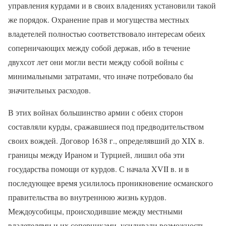
управления курдами и в своих владениях установили такой
же порядок. Охранение прав и могущества местных
владетелей полностью соответствовало интересам обеих
соперничающих между собой держав, ибо в течение
двухсот лет они могли вести между собой войны с
минимальными затратами, что иначе потребовало бы
значительных расходов.
В этих войнах большинство армии с обеих сторон
составляли курды, сражавшиеся под предводительством
своих вождей. Договор 1638 г., определявший до
XIX
в.
границы между Ираном и Турцией, лишил оба эти
государства помощи от курдов. С начала
XVII
в. и в
последующее время усилилось проникновение османского
правительства во внутреннюю жизнь курдов.
Междоусобицы, происходившие между местными
владетелями и их соперниками, усиливали возможность