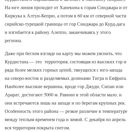
На юге линия проходит от Ханекина к горам Синджара и от
Киркука к Алтун-Кепрю, а потом в 60 км от северной части
сирийско-турецкой границы от гор Синджара до Курд-дага
и изгибается к району Алеппо, заканчиваясь у этого
региона.
Даже при беглом взгляде на карту мы можем уяснить, что
Курдистана — это
территория, состоящая из высоких гор и
ряда более мелких горных цепей, тянущихся с юго-запада
на северо-восток и разделяемых долинами Тигра и Евфрата.
Наиболее высокие вершины, вроде гор Джуди, Сипан или
Арарат, достигают 5000 м. Равнин в этой области мало, и
они встречаются лишь на западе и по берегам крупных рек.
Особенность этого района — резкое различие в температуре
между теплым временем года и зимой. С декабря по апрель
вся территория покрыта снегом.