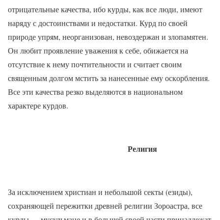
отрицательные качества, ибо курды, как все люди, имеют
наряду с достоинствами и недостатки. Курд по своей
природе упрям, неорганизован, невоздержан и злопамятен.
Он любит проявление уважения к себе, обижается на
отсутствие к нему почтительности и считает своим
священным долгом мстить за нанесенные ему оскорбления.
Все эти качества резко выделяются в национальном
характере курдов.
Религия
За исключением христиан и небольшой секты (езиды),
сохраняющей пережитки древней религии Зороастра, все
курды — мусульмане и в большей своей части принадлежат