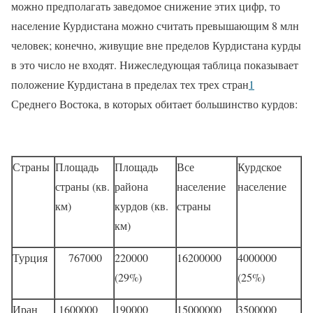
можно предполагать заведомое снижение этих цифр, то
население Курдистана можно считать превышающим 8 млн
человек; конечно, живущие вне пределов Курдистана курды
в это число не входят. Нижеследующая таблица показывает
положение Курдистана в пределах тех трех стран
1
Среднего Востока, в которых обитает большинство курдов:
Страны
Площадь
Площадь
Все
Курдское
страны (кв.
района
население
население
км)
курдов (кв.
страны
км)
Турция
767000
220000
16200000
4000000
(29%)
(25%)
Иран
1600000
190000
15000000
3500000