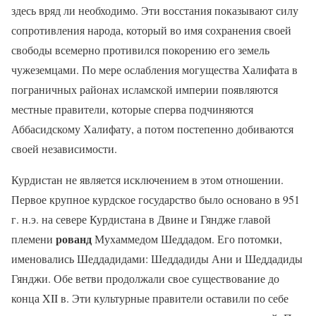
здесь вряд ли необходимо. Эти восстания показывают силу
сопротивления народа, который во имя сохранения своей
свободы всемерно противился покорению его земель
чужеземцами. По мере ослабления могущества Халифата в
пограничных районах исламской империи появляются
местные правители, которые сперва подчиняются
Аббасидскому Халифату, а потом постепенно добиваются
своей независимости.
Курдистан не является исключением в этом отношении.
Первое крупное курдское государство было основано в 951
г. н.э. на севере Курдистана в Двине и Гяндже главой
рованд
племени
Мухаммедом Шеддадом. Его потомки,
именовались Шеддадидами: Шеддадиды Ани и Шеддадиды
Гянджи. Обе ветви продолжали свое существование до
конца
XII
в. Эти культурные правители оставили по себе