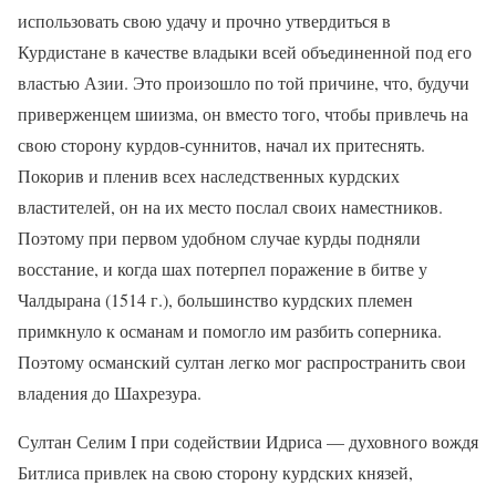
использовать свою удачу и прочно утвердиться в
Курдистане в качестве владыки всей объединенной под его
властью Азии. Это произошло по той причине, что, будучи
приверженцем шиизма, он вместо того, чтобы привлечь на
свою сторону курдов-суннитов, начал их притеснять.
Покорив и пленив всех наследственных курдских
властителей, он на их место послал своих наместников.
Поэтому при первом удобном случае курды подняли
восстание, и когда шах потерпел поражение в битве у
Чалдырана (1514 г.), большинство курдских племен
примкнуло к османам и помогло им разбить соперника.
Поэтому османский султан легко мог распространить свои
владения до Шахрезура.
Султан Селим
I
при содействии Идриса — духовного вождя
Битлиса привлек на свою сторону курдских князей,