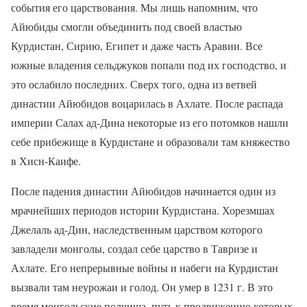
события его царствования. Мы лишь напомним, что
Айюбиды смогли объединить под своей властью
Курдистан, Сирию, Египет и даже часть Аравии. Все
южные владения сельджуков попали под их господство, и
это ослабило последних. Сверх того, одна из ветвей
династии Айюбидов воцарилась в Ахлате. После распада
империи Салах ад-Дина некоторые из его потомков нашли
себе прибежище в Курдистане и образовали там княжество
в Хисн-Каифе.
После падения династии Айюбидов начинается один из
мрачнейших периодов истории Курдистана. Хорезмшах
Джелаль ад-Дин, наследственным царством которого
завладели монголы, создал себе царство в Тавризе и
Ахлате. Его непрерывные войны и набеги на Курдистан
вызвали там неурожаи и голод. Он умер в 1231 г. В это
время монгольские полчища, путь к продвижению которых