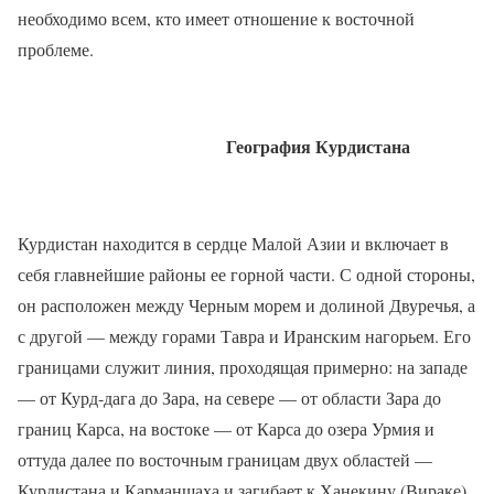
необходимо всем, кто имеет отношение к восточной
проблеме.
География Курдистана
Курдистан находится в сердце Малой Азии и включает в
себя главнейшие районы ее горной части. С одной стороны,
он расположен между Черным морем и долиной Двуречья, а
с другой — между горами Тавра и Иранским нагорьем. Его
границами служит линия, проходящая примерно: на западе
— от Курд-дага до Зара, на севере — от области Зара до
границ Карса, на востоке — от Карса до озера Урмия и
оттуда далее по восточным границам двух областей —
Курдистана и Карманшаха и загибает к Ханекину (Вираке).