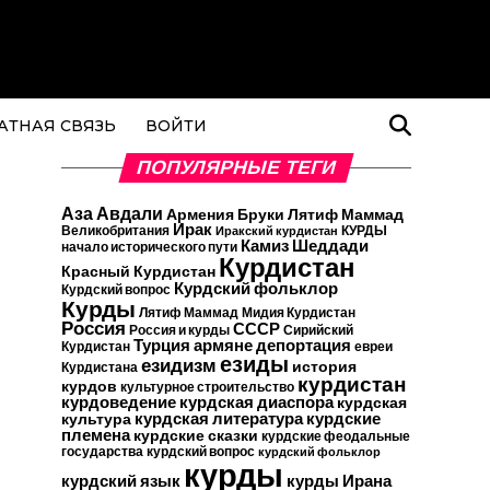
АТНАЯ СВЯЗЬ
ВОЙТИ
ПОПУЛЯРНЫЕ ТЕГИ
Аза Авдали
Армения
Бруки Лятиф Маммад
Ирак
Великобритания
КУРДЫ
Иракский курдистан
Камиз Шеддади
начало исторического пути
Курдистан
Красный Курдистан
Курдский фольклор
Курдский вопрос
Курды
Лятиф Маммад
Мидия Курдистан
Россия
СССР
Россия и курды
Сирийский
Турция
армяне
депортация
Курдистан
евреи
езиды
езидизм
история
Курдистана
курдистан
курдов
культурное строительство
курдоведение
курдская диаспора
курдская
курдские
курдская литература
культура
племена
курдские сказки
курдские феодальные
государства
курдский вопрос
курдский фольклор
курды
курдский язык
курды Ирана