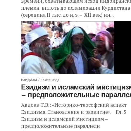
времени, охватывающем исход индоиранск
племен вплоть до исламизации Курдистана
(середина II тыс. до н. э. – XII век) ни...
ЕЗИДИЗМ
16 лет назад
Езидизм и исламский мистициз
– предположительные паралле
Авдоев Т.В.: «Историко-теософский аспект
Езидизма. Становление и развитие». Гл. 5
Езидизм и исламский мистицизм –
предположительные параллели