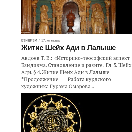
ЕЗИДИЗМ
17 лет назад
Житие Шейх Ади в Лалыше
Авдоев Т. В.: «Историко-теософский аспект
Езидизма. Становление и разите. Гл. 5. Шейх
Ади. § 4. Житие Шейх Ади в Лалыше
*Продолжение Работа курдского
художника Гурама Омарова...