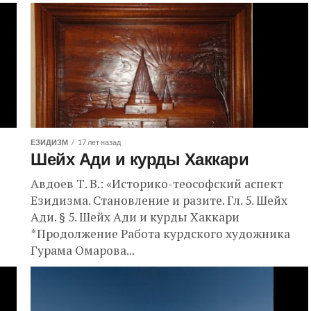
ЕЗИДИЗМ
17 лет назад
Шейх Ади и курды Хаккари
Авдоев Т. В.: «Историко-теософский аспект
Езидизма. Становление и разите. Гл. 5. Шейх
ие
Ади. § 5. Шейх Ади и курды Хаккари
*Продолжение Работа курдского художника
Гурама Омарова...