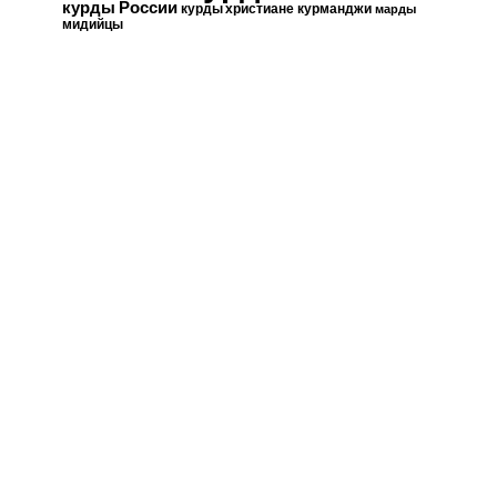
курды России
курды христиане
курманджи
марды
мидийцы