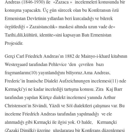
Andreas (1846-1930) ile
«Zazaca »
incelemeleri konusunda bir
konuşma yapacaktı. Üç gün sürecek olan bu Konferansın özü
Ermenistan Devletinin yıllardan beri kurcaladığı ve bilerek
örgütlediği « Zazaistancılık» maskesi altında uzun vade de«
Tarihi,dili,kültürü, identite»sini kapsayan Batı Ermenistan
Projesidir.
Gerçi Carl Friedrich Andreas’ın 1882 de Mainyo-i-khard kitabının
Westergaard tarafindan Pehlevice ‘den
çevrilen
bazı
fragmanlarını(10) yayınlandığını biliyoruz.Ama Andreas,
Frederic’in Iranische Dialekt Aufzeichnungen incelemesi(11) nde
Kırmaçki’yi ne kadar incelediği tartışma konusu. Zira
Kaj Barr
tarafından yapılan Kürtçe dialekt incelemesi yanında Arthur
Christensen’in Sivändi, Yäzdi ve Sôî dialektleri çalışması var. Bu
inceleme Friedrich Andreas tarafından yapılmadığı
ve ele
alınmadığı gibi Kırmaçki ile ilgisi yok. O halde,
Kırmançki
(Zazaki Dimilki) üzerine
uluslararası bir Konferans düzenlemesi