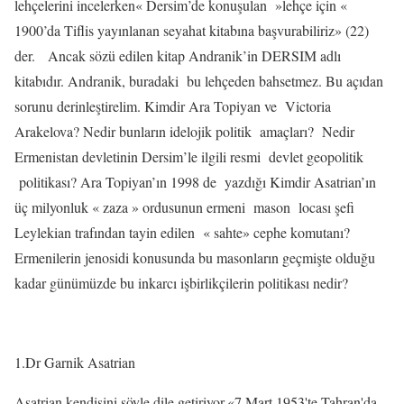
lehçelerini incelerken« Dersim’de konuşulan
»lehçe için «
1900’da Tiflis yayınlanan seyahat kitabına başvurabiliriz» (22)
der.
Ancak sözü edilen kitap Andranik’in DERSIM adlı
kitabıdır. Andranik, buradaki
bu lehçeden bahsetmez. Bu açıdan
sorunu derinleştirelim. Kimdir Ara Topiyan ve
Victoria
Arakelova? Nedir bunların idelojik politik
amaçları?
Nedir
Ermenistan devletinin Dersim’le ilgili resmi
devlet geopolitik
politikası? Ara Topiyan’ın 1998 de
yazdığı Kimdir Asatrian’ın
üç milyonluk « zaza » ordusunun ermeni
mason
locası şefi
Leylekian trafından tayin edilen
« sahte» cephe komutanı?
Ermenilerin jenosidi konusunda bu masonların geçmişte olduğu
kadar günümüzde bu inkarcı işbirlikçilerin politikası nedir?
1.Dr Garnik Asatrian
Asatrian kendisini şöyle dile getiriyor.«7 Mart 1953'te Tahran'da