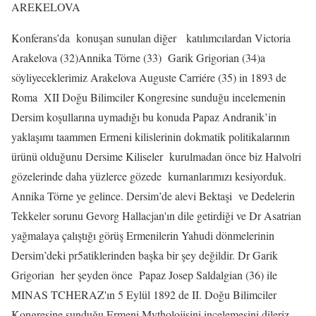
AREKELOVA
Konferans’da
konuşan sunulan diğer
katılımcılardan Victoria
Arakelova (32)Annika Törne (33)
Garik Grigorian (34)a
söyliyeceklerimiz Arakelova Auguste Carriére (35) in 1893 de
Roma
XII Doğu Bilimciler Kongresine sunduğu incelemenin
Dersim koşullarına uymadığı bu konuda Papaz Andranik’in
yaklaşımı taammen Ermeni kilislerinin dokmatik politikalarının
ürünü olduğunu Dersime Kiliseler
kurulmadan önce biz Halvolri
gözelerinde daha yüzlerce gözede
kurnanlarımızı kesiyorduk.
Annika Törne ye gelince. Dersim’de alevi Bektaşi
ve Dedelerin
Tekkeler sorunu Gevorg Hallacjan'ın dile getirdiği ve Dr Asatrian
yağmalaya çalıştığı görüş Ermenilerin Yahudi dönmelerinin
Dersim’deki pr5atiklerinden başka bir şey değildir. Dr Garik
Grigorian
her şeyden önce
Papaz Josep Saldalgian (36) ile
MINAS TCHERAZ'ın 5 Eylül 1892 de II. Doğu Bilimciler
Kongresine sunduğu Ermeni Mytholojisini incelemesini dileriz..