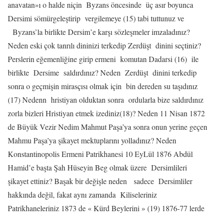
anavatan»ı o halde niçin
Byzans öncesinde
üç asır boyunca
Dersimi sömürgeleştirip
vergilemeye (15) tabi tuttunuz ve
Byzans’la birlikte Dersim’e karşı sözleşmeler imzaladınız?
Neden eski çok tanrılı dininizi terkedip Zerdüşt
dinini seçtiniz?
Perslerin eğemenliğine girip ermeni
komutan Dadarsi (16)
ile
birlikte
Dersime
saldırdınız? Neden
Zerdüşt
dinini terkedip
sonra o geçmişin mirasçısı olmak için
bin dereden su taşıdınız
(17) Nedenn
hristiyan olduktan sonra
ordularla bize saldırdınız
zorla bizleri Hristiyan etmek izediniz(18)? Neden 11 Nisan 1872
de Büyük Vezir Nedim Mahmut Paşa’ya sonra onun yerine geçen
Mahmu Paşa’ya şikayet mektuplarını yolladınız? Neden
Konstantinopolis Ermeni Patrikhanesi 10 EyLül 1876 Abdül
Hamid’e başta Şah Hüseyin Beg olmak üzere
Dersimlileri
şikayet ettiniz? Başak bir değişle neden
sadece
Dersimliler
hakkında değil, fakat aynı zamanda
Kiliseleriniz
Patrikhaneleriniz 1873 de « Kürd Beylerini » (19) 1876-77 lerde