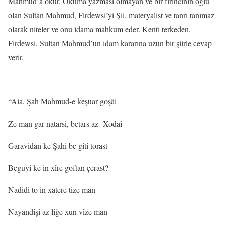
Mahmud’a okur. Okuma yazması olmayan ve bir fırıncının oğlu
olan Sultan Mahmud, Firdewsi’yi Şii, materyalist ve tanrı tanımaz
olarak niteler ve onu idama mahkum eder. Kenti terkeden,
Firdewsi, Sultan Mahmud’un idam kararına uzun bir şiirle cevap
verir.
“Aia, Şah Mahmud-e keşuar goşâi
Ze man gar natarsi, betars az
Xodaî
Garavidan ke Şahi be giti torast
Beguyi ke in xîre goftan çerast?
Nadidi to in xatere tize man
Nayandişi az liğe xun vîze man