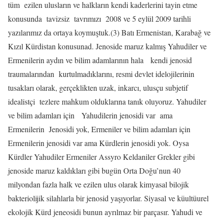
tüm
ezilen ulusların ve halkların kendi kaderlerini tayin etme
konusunda
tavizsiz
tavrımızı
2008 ve 5 eylül 2009 tarihli
yazılarımız da ortaya koymuştuk.(3) Batı Ermenistan, Karabağ ve
Kızıl Kürdistan konusunad. Jenoside maruz kalmış Yahudiler ve
Ermenilerin aydın ve bilim adamlarının hala
kendi jenosid
traumalarından
kurtulmadıklarını, resmi devlet idelojilerinin
tusakları olarak, gerçeklikten uzak, inkarcı, ulusçu subjetif
idealistçi
tezlere mahkum olduklarına tanık oluyoruz. Yahudiler
ve bilim adamları için
Yahudilerin jenosidi var
ama
Ermenilerin
Jenosidi yok, Ermeniler ve bilim adamları için
Ermenilerin jenosidi var ama Kürdlerin jenosidi yok. Oysa
Kürdler Yahudiler Ermeniler Assyro Keldaniler Grekler gibi
jenoside maruz kaldıkları gibi bugün Orta Doğu’nun 40
milyondan fazla halk ve ezilen ulus olarak kimyasal bilojik
bakteriolijik silahlarla bir jenosid yaşıyorlar. Siyasal ve küultüurel
ekolojik Kürd jeneosidi bunun ayrılmaz bir parçasır. Yahudi ve