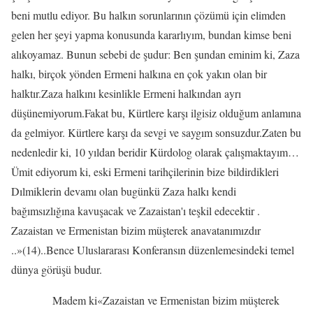
beni mutlu ediyor. Bu halkın sorunlarının çözümü için elimden
gelen her şeyi yapma konusunda kararlıyım, bundan kimse beni
alıkoyamaz. Bunun sebebi de şudur: Ben şundan eminim ki, Zaza
halkı, birçok yönden Ermeni halkına en çok yakın olan bir
halktır.Zaza halkını kesinlikle Ermeni halkından ayrı
düşünemiyorum.Fakat bu, Kürtlere karşı ilgisiz olduğum anlamına
da gelmiyor. Kürtlere karşı da sevgi ve saygım sonsuzdur.Zaten bu
nedenledir ki, 10 yıldan beridir Kürdolog olarak çalışmaktayım…
Ümit ediyorum ki, eski Ermeni tarihçilerinin bize bildirdikleri
Dılmiklerin devamı olan bugünkü Zaza halkı kendi
bağımsızlığına kavuşacak ve Zazaistan'ı teşkil edecektir .
Zazaistan ve Ermenistan bizim müşterek anavatanımızdır
..»(14)..Bence Uluslararası Konferansın düzenlemesindeki temel
dünya görüşü budur.
Madem ki«Zazaistan ve Ermenistan bizim müşterek