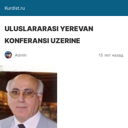
Kurdist.ru
ULUSLARARASI YEREVAN
KONFERANSI UZERINE
Admin
15 лет назад