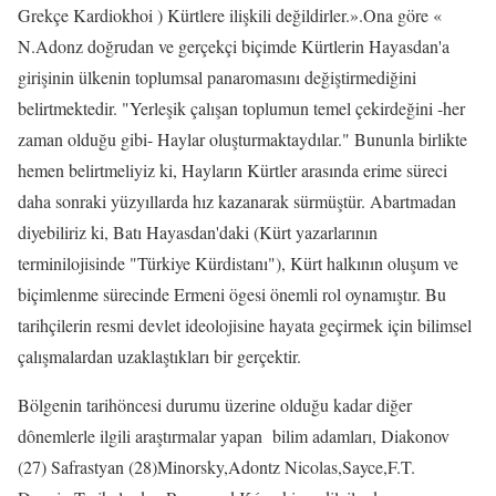
Grekçe Kardiokhoi ) Kürtlere ilişkili değildirler.».Ona göre «
N.Adonz doğrudan ve gerçekçi biçimde Kürtlerin Hayasdan'a
girişinin ülkenin toplumsal panaromasını değiştirmediğini
belirtmektedir. "Yerleşik çalışan toplumun temel çekirdeğini -her
zaman olduğu gibi- Haylar oluşturmaktaydılar." Bununla birlikte
hemen belirtmeliyiz ki, Hayların Kürtler arasında erime süreci
daha sonraki yüzyıllarda hız kazanarak sürmüştür. Abartmadan
diyebiliriz ki, Batı Hayasdan'daki (Kürt yazarlarının
terminilojisinde "Türkiye Kürdistanı"), Kürt halkının oluşum ve
biçimlenme sürecinde Ermeni ögesi önemli rol oynamıştır. Bu
tarihçilerin resmi devlet ideolojisine hayata geçirmek için bilimsel
çalışmalardan uzaklaştıkları bir gerçektir.
Bölgenin tarihöncesi durumu üzerine olduğu kadar diğer
dônemlerle ilgili araştırmalar yapan
bilim adamları, Diakonov
(27) Safrastyan (28)Minorsky,Adontz Nicolas,Sayce,F.T.