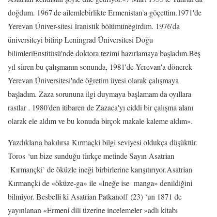
doğdum. 1967'de ailemlebirlikte Ermenistan'a göçettim.1971'de
Yerevan Üniver-sitesi İranistik bölümünegirdim. 1976'da
üniversiteyi bitirip Leningrad Üniversitesi Doğu
bilimleriEnstitüsü'nde doktora tezimi hazırlamaya başladım.Beş
yıl süren bu çalışmanın sonunda, 1981'de Yerevan'a dönerek
Yerevan Üniversitesi'nde öğretim üyesi olarak çalışmaya
başladım. Zaza sorununa ilgi duymaya başlamam da oyıllara
rastlar . 1980'den itibaren de Zazaca'yı ciddi bir çalışma alanı
olarak ele aldım ve bu konuda birçok makale kaleme aldım».
Yazdıklarıa bakılırsa Kırmaçki bilgi seviyesi oldukça düşüktür.
Toros ‘un bize sunduğu türkçe metinde Sayın Asatrian
Kırmançki` de öküzle ineği birbirlerine karışıtırıyor.Asatrian
Kırmançki de «öküze-ga» ile «Ineğe ise
manga» denildiğini
bilmiyor. Besbelli ki Asatrian Patkanoff (23) ‘un 1871 de
yayınlanan «Ermeni dili üzerine incelemeler »adlı kitabı