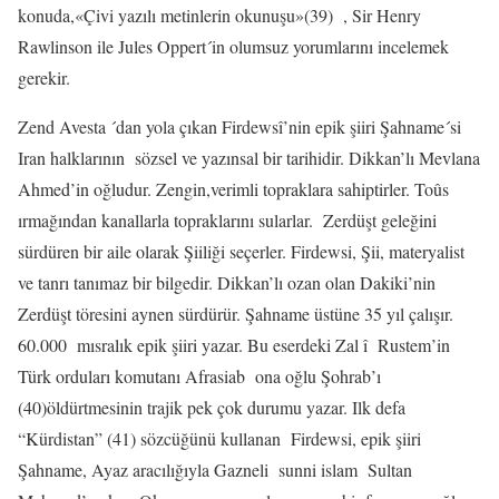
konuda,«Çivi yazılı metinlerin okunuşu»(39)
, Sir Henry
Rawlinson ile Jules Oppert´in olumsuz yorumlarını incelemek
gerekir.
Zend Avesta ´dan yola çıkan Firdewsî’nin epik şiiri Şahname´si
Iran halklarının
sözsel ve yazınsal bir tarihidir. Dikkan’lı Mevlana
Ahmed’in oğludur. Zengin,verimli topraklara sahiptirler. Toûs
ırmağından kanallarla topraklarını sularlar.
Zerdüşt geleğini
sürdüren bir aile olarak Şiiliği seçerler. Firdewsi, Şii, materyalist
ve tanrı tanımaz bir bilgedir. Dikkan’lı ozan olan Dakiki’nin
Zerdüşt töresini aynen sürdürür. Şahname üstüne 35 yıl çalışır.
60.000
mısralık epik şiiri yazar. Bu eserdeki Zal î
Rustem’in
Türk orduları komutanı Afrasiab
ona oğlu Şohrab’ı
(40)öldürtmesinin trajik pek çok durumu yazar. Ilk defa
“Kürdistan” (41) sözcüğünü kullanan
Firdewsi, epik şiiri
Şahname, Ayaz aracılığıyla Gazneli
sunni islam
Sultan