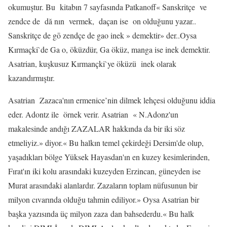
okumuştur. Bu
kitabın 7 sayfasında Patkanoff« Sanskritçe
ve
zendce de
dă nın
vermek,
daçan ise
on olduğunu yazar..
Sanskritçe de gō zendçe de gao inek » demektir» der..Oysa
Kırmaçki`de Ga o, öküzdür, Ga öküz, manga ise inek demektir.
Asatrian, kuşkusuz Kırmançki`ye öküzü
inek olarak
kazandırmıştır.
Asatrian
Zazaca'nın ermenice’nin dilmek lehçesi olduğunu iddia
eder. Adontz ile
örnek verir. Asatrian
« N.Adonz'un
makalesinde andığı ZAZALAR hakkında da bir iki söz
etmeliyiz.» diyor.« Bu halkın temel çekirdeği Dersim'de olup,
yaşadıkları bölge Yüksek Hayasdan'ın en kuzey kesimlerinden,
Fırat'ın iki kolu arasındaki kuzeyden Erzincan, güneyden ise
Murat arasındaki alanlardır. Zazaların toplam nüfusunun bir
milyon cıvarında olduğu tahmin ediliyor.» Oysa Asatrian bir
başka yazısında üç milyon zaza dan bahsederdu.« Bu halk