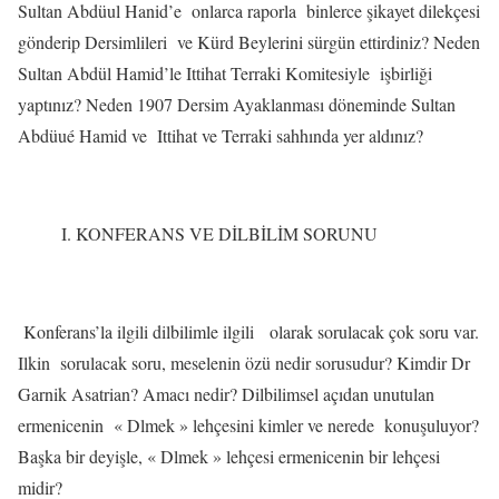
Sultan Abdüul Hanid’e
onlarca raporla
binlerce şikayet dilekçesi
gönderip Dersimlileri
ve Kürd Beylerini sürgün ettirdiniz? Neden
Sultan Abdül Hamid’le Ittihat Terraki Komitesiyle
işbirliği
yaptınız? Neden 1907 Dersim Ayaklanması döneminde Sultan
Abdüué Hamid ve
Ittihat ve Terraki sahhında yer aldınız?
I. KONFERANS VE DİLBİLİM SORUNU
Konferans’la ilgili dilbilimle ilgili
olarak sorulacak çok soru var.
Ilkin
sorulacak soru, meselenin özü nedir sorusudur? Kimdir Dr
Garnik Asatrian? Amacı nedir? Dilbilimsel açıdan unutulan
ermenicenin
« Dlmek » lehçesini kimler ve nerede
konuşuluyor?
Başka bir deyişle, « Dlmek » lehçesi ermenicenin bir lehçesi
midir?