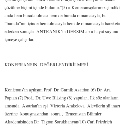
çözülme biçimi içinde bulunur.”
(5) » Konferansçılarımız şimdiki
anda hem burada olması hem de burada olmamasıyla, bu
”burada”nın içinde hem olmasıyla hem de olmamasıyla hareket»
ederken sonuçta
ANTRANIK’in DERSIM ab u hayat suyunu
içmeye çalışırlar.
KONFERANSIN
DEĞERLENDİRİLMESİ
Konferans’ın açılışını Prof. Dr. Garnik Asatrian (6) Dr. Ara
Papian (7) Prof., Dr. Uwe Bläsing (8) yaptılar.. Ilk söz alanların
arasında
Asatrian’ın eşi
Victoria Arakelova
Alevilerin şîî inacı
üzerine
konuşmasından
sonra ,
Ermenistan Bilimler
Akademisinden Dr
Tigran Sarukhanyan(10) Carl Friedrich