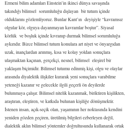
Ermeni bilim adamları Einstein’in ikinci dünya savaşında
takındığı bilimsel
sorumluluğu dışlayan
bir tutum içinde
olduklarını gözlemliyoruz. Bunlar Kant’ın
deyişiyle “kavramsız
olgular kör, olguya dayanmayan kavramlar boştur”. Siyasal
körlük
ve boşluk içinde kıvranıp durmak bilimsel sorumluluğa
aykırıdır. Bizce bilimsel tutum konulara art niyet ve önyargıdan
uzak, inançlardan arınmış, kısa ve kolay yoldan sonuçlara
ulaşmaktan kaçınan, gerçekçi, nesnel, bilimsel
eleşirel bir
yaklaşım biçimidir. Bilimsel tutumu edinmiş kişi, olgu ve olaylar
arasında diyalektik ilişkiler kurarak yeni sonuçlara varabilme
yeteneği kazanır ve gelecekle ilgili geçerli ön deyilerde
bulunmaya çalışır. Bilimsel nitelik kazanmak, biriktiren kişilikten,
araştıran, eleştiren, ve katkıda bulunan kişiliğe dönüşmektir.
İstenen insan, açık-seçik olan, yaşamının her noktasında kendini
yeniden gözden geçiren, üretilmiş bilgileri ezberleyen değil,
dialektik aklın bilimsel yöntemler doğrultusunda kullanarak ortak