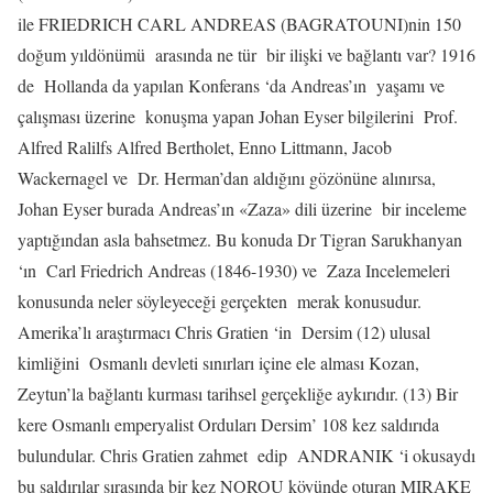
ile FRIEDRICH CARL ANDREAS (BAGRATOUNI)nin 150
doğum yıldönümü
arasında ne tür
bir ilişki ve bağlantı var? 1916
de
Hollanda da yapılan Konferans ‘da Andreas’ın
yaşamı ve
çalışması üzerine
konuşma yapan Johan Eyser bilgilerini
Prof.
Alfred Ralilfs Alfred Bertholet, Enno Littmann, Jacob
Wackernagel ve
Dr. Herman’dan aldığını gözönüne alınırsa,
Johan Eyser burada Andreas’ın «Zaza» dili üzerine
bir inceleme
yaptığından asla bahsetmez. Bu konuda Dr Tigran Sarukhanyan
‘ın
Carl Friedrich Andreas (1846-1930) ve
Zaza Incelemeleri
konusunda neler söyleyeceği gerçekten
merak konusudur.
Amerika’lı araştırmacı Chris Gratien ‘in
Dersim (12) ulusal
kimliğini
Osmanlı devleti sınırları içine ele alması Kozan,
Zeytun’la bağlantı kurması tarihsel gerçekliğe aykırıdır. (13) Bir
kere Osmanlı emperyalist Orduları Dersim’ 108 kez saldırıda
bulundular. Chris Gratien zahmet
edip
ANDRANIK ‘i okusaydı
bu saldırılar sırasında bir kez NOROU köyünde oturan MIRAKE