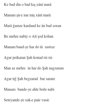
Ke bad din o bad kış xâni marâ
Manam şir-e nar miş xânî marâ
Marâ ğamze kardand ke ân bad soxan
Be mehre nabiy o Ali şod kohan
Manam band-ye har do tâ
rastxız
Agar peikaran Şah konad riz riz
Man az mehre
in har do Şah nagzaram
Agar tiğ Şah begzarad
bar saram
Manam
bande-ye ahle beite nabi
Seteyande-ye xak-e paie vasie