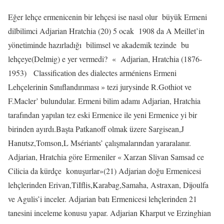
Eğer lehçe ermenicenin bir lehçesi ise nasıl olur
büyük Ermeni
dilbilimci Adjarian Hratchia (20) 5 ocak
1908 da A Meillet’in
yönetiminde hazırladığı
bilimsel ve akademik tezinde
bu
lehçeye(Delmig) e yer vermedi?
« Adjarian, Hratchia (1876-
1953)
Classification des dialectes arméniens Ermeni
Lehçelerinin Sınıflandırıması » tezi jurysinde R.Gothiot ve
F.Macler’ bulundular. Ermeni bilim adamı Adjarian, Hratchia
tarafından yapılan tez eski Ermenice ile yeni Ermenice yi bir
birinden ayırdı.Başta Patkanoff olmak üzere Sargisean,J
Hanutsz,Tomson,L Msériants’ çalışmalarından yararalanır.
Adjarian, Hratchia göre Ermeniler « Xarzan Slivan Samsad ce
Cilicia da kürdçe
konuşurlar»(21) Adjarian doğu Ermenicesi
lehçlerinden Erivan,TiIflis,Karabag,Samaha, Astraxan, Dijoulfa
ve Agulis’i inceler. Adjarian batı Ermenicesi lehçlerinden 21
tanesini inceleme konusu yapar. Adjarian Kharput ve Erzinghian