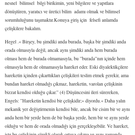
nesnel
bilimsel
bilgi birikimin, yeni bilgilere ve yapıtlara
dönüştüren, yaratıcı ve üretici bilim
adamı olmak ve bilimsel
sorumluluğunu taşımaktır.Konuya giriş için
felsefi anlamda
çelişkilere bakalım.
Hegel .« Birşey, bu şimdiki anda burada, başka bir şimdiki anda
orada olmasıyla değil, ancak aynı şimdiki anda hem burada
olması hem de burada olmamasıyla, bu ”burada”nın içinde hem
olmasıyla hem de olmamasıyla hareket eder. Eski diyalektikçilere
hareketin içinden çıkarttıkları çelişkileri teslim etmek gerekir, ama
bundan hareket olmadığı çıkmaz, hareketin, varolan çelişkinin
bizzat kendisi olduğu çıkar.” (4) Düşüncesini ileri sürereken,
Engels: ”Hareketin kendisi bir çelişkidir;» diyordu.« Daha yalın
mekanik yer değiştirmenin kendisi bile, ancak bir cisim bir ve aynı
anda hem bir yerde hem de bir başka yerde, hem bir ve aynı yerde
olduğu ve hem de orada olmadığı için gerçekleşebilir. Ve hareket,
işte bu çelişkinin sürekli olarak ortaya çıkma ve aynı zamanda