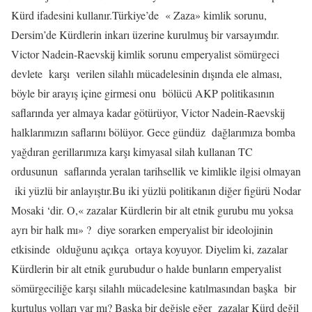
Kürd ifadesini kullanır.Türkiye’de
« Zaza» kimlik sorunu,
Dersim’de Kürdlerin inkarı üzerine kurulmuş bir varsayımdır.
Victor Nadein-Raevskij kimlik sorunu emperyalist sömürgeci
devlete
karşı
verilen silahlı mücadelesinin dışında ele alması,
böyle bir arayış içine girmesi onu
bölücü AKP politikasının
saflarında yer almaya kadar götürüyor, Victor Nadein-Raevskij
halklarımızın saflarını bölüyor. Gece gündüz
dağlarımıza bomba
yağdıran gerillarımıza karşı kimyasal silah kullanan TC
ordusunun
saflarında yeralan tarihsellik ve kimlikle ilgisi olmayan
iki yüzlü bir anlayıştır.Bu iki yüzlü politikanın diğer figürü Nodar
Mosaki ‘dir. O,« zazalar Kürdlerin bir alt etnik gurubu mu yoksa
ayrı bir halk mı» ?
diye sorarken emperyalist bir ideolojinin
etkisinde
olduğunu açıkça
ortaya koyuyor. Diyelim ki, zazalar
Kürdlerin bir alt etnik gurubudur o halde bunların emperyalist
sömürgeciliğe karşı silahlı mücadelesine katılmasından başka
bir
kurtuluş yolları var mı? Başka bir değişle eğer
zazalar Kürd değil