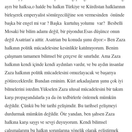
ayrı bir halksa,o halde bu halkın Türkiye ve Kürdistan halklarının
birleşerek emperyalist sömürgeciliğine son vermesinden
önünde
başka bir engel mi var ? Başka
kurtuluş yolumu
var?
Besbelli
Mosaki bir bilim adamı değil, bir piyondur.Esas düşünce onun
değil Asatrian’a aittir. Asatrian bu konuda şunu diyor:« Ben Zaza
halkının politik mücadelesine kesinlikle katılmıyorum. Benim
çalışmam tamamen bilimsel bir çerçeve ile sınırlıdır. Ama Zaza
halkının kendi içinde kendi aydınları vardır, ve bu aydın insanlar
Zaza halkının politik mücadelesini omuzlayacak ve başarıya
götüreceklerdir. Bundan eminim. Kürt arkadaşların şunu çok iyi
bilmelerini istedim.Yükselen Zaza ulusal mücadelesini bir takım
karşı propagandalarla ya da ön tedbirlerle önlemek mümkün
değildir. Çünkü bu bir tarihi gelişimdir. Bu tarihsel gelişmeyi
durdurmak mümkün değildir. Öte yandan, ben şahsen Zaza
halkına karşı saygı ve sevgi duyuyorum. Kendi bilimsel
çalışmalarımı bu halkın sorunlarına yönelik olarak geliştirmek