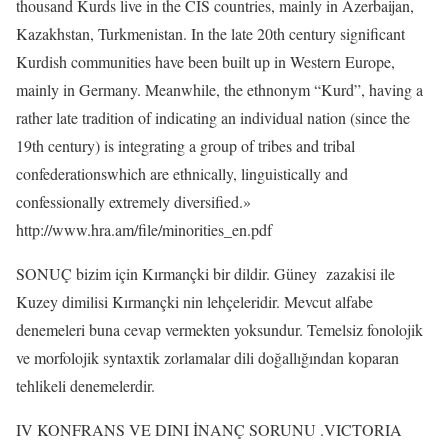
thousand Kurds live in the CIS countries, mainly in Azerbaijan,
Kazakhstan, Turkmenistan. In the late 20th century significant
Kurdish communities have been built up in Western Europe,
mainly in Germany. Meanwhile, the ethnonym “Kurd”, having a
rather late tradition of indicating an individual nation (since the
19th century) is integrating a group of tribes and tribal
confederationswhich are ethnically, linguistically and
confessionally extremely diversified.»
http://www.hra.am/file/minorities_en.pdf
SONUÇ bizim için Kırmançki bir dildir. Güney
zazakisi ile
Kuzey dimilisi Kırmançki nin lehçeleridir. Mevcut alfabe
denemeleri buna cevap vermekten yoksundur. Temelsiz fonolojik
ve morfolojik syntaxtik zorlamalar dili doğallığından koparan
tehlikeli denemelerdir.
IV KONFRANS VE DINI İNANÇ SORUNU .VICTORIA