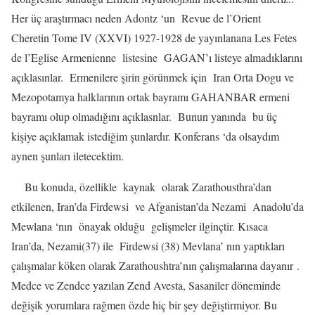
Her üç araştırmacı neden Adontz ‘un
Revue de l’Orient
Cheretin Tome IV (XXVI) 1927-1928 de yayınlanana Les Fetes
de l’Eglise Armenienne
listesine
GAGAN’ı listeye almadıklarını
açıklasınlar.
Ermenilere şirin görünmek için
Iran Orta Dogu ve
Mezopotamya halklarının ortak bayramı GAHANBAR ermeni
bayramı olup olmadığını açıklasnlar.
Bunun yanında
bu üç
kişiye açıklamak istediğim şunlardır. Konferans ‘da olsaydım
aynen şunları iletecektim.
Bu konuda, özellikle
kaynak
olarak Zarathousthra’dan
etkilenen, Iran’da Firdewsi
ve Afganistan’da Nezami
Anadolu’da
Mewlana ‘nın
önayak olduğu
gelişmeler ilginçtir. Kısaca
Iran’da, Nezami(37) ile
Firdewsi (38) Mevlana’ nın yaptıkları
çalışmalar köken olarak Zarathoushtra’nın çalışmalarına dayanır .
Medce ve Zendce yazılan Zend Avesta, Sasaniler döneminde
değişik yorumlara rağmen özde hiç bir şey değiştirmiyor. Bu