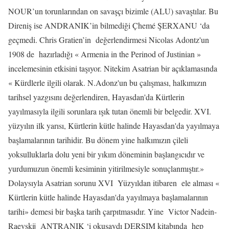
NOUR’un torunlarından on savaşçı bizimle (ALU) savaştılar. Bu
Direniş ise ANDRANIK’in bilmediği Çhemé ŞERXANU ‘da
geçmedi. Chris Gratien’in
değerlendirmesi Nicolas Adontz'un
1908 de
hazırladığı « Armenia in the Perinod of Justinian »
incelemesinin etkisini taşıyor. Nitekim Asatrian bir açıklamasında
« Kürdlerle ilgili olarak. N.Adonz'un bu çalışması, halkımızın
tarihsel yazgısını değerlendiren, Hayasdan'da Kürtlerin
yayılmasıyla ilgili sorunlara ışık tutan önemli bir belgedir. XVI.
yüzyılın ilk yarısı, Kürtlerin kütle halinde Hayasdan'da yayılmaya
başlamalarının tarihidir. Bu dönem yine halkımızın çileli
yoksulluklarla dolu yeni bir yıkım döneminin başlangıcıdır ve
yurdumuzun önemli kesiminin yitirilmesiyle sonuçlanmıştır.»
Dolaysıyla Asatrian sorunu XVI
Yüzyıldan itibaren
ele alması «
Kürtlerin kütle halinde Hayasdan'da yayılmaya başlamalarının
tarihi» demesi bir başka tarih çarpıtmasıdır. Yine
Victor Nadein-
Raevskij
ANTRANIK ‘i okusaydı DERSIM kitabında
hep