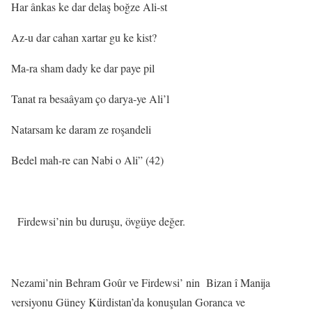
Har ânkas ke dar delaş boğze Ali-st
Az-u dar cahan xartar gu ke kist?
Ma-ra sham dady ke dar paye pil
Tanat ra besaâyam ço darya-ye Ali’l
Natarsam ke daram ze roşandeli
Bedel mah-re can Nabi o Ali” (42)
Firdewsi’nin bu duruşu, övgüye değer.
Nezami’nin Behram Goûr ve Firdewsi’ nin
Bizan î Manija
versiyonu Güney Kürdistan’da konuşulan Goranca ve