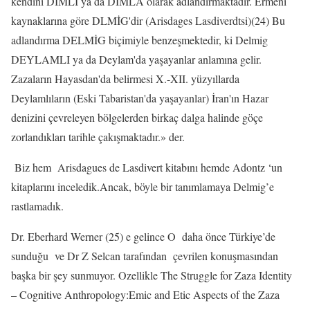
kendini DIMLİ ya da DIMLA olarak adlandırmaktadır. Ermeni
kaynaklarına göre DLMİG'dir (Arisdages Lasdiverdtsi)(24) Bu
adlandırma DELMİG biçimiyle benzeşmektedir, ki Delmig
DEYLAMLI ya da Deylam'da yaşayanlar anlamına gelir.
Zazaların Hayasdan'da belirmesi X.-XII. yüzyıllarda
Deylamlıların (Eski Tabaristan'da yaşayanlar) İran'ın Hazar
denizini çevreleyen bölgelerden birkaç dalga halinde göçe
zorlandıkları tarihle çakışmaktadır.» der.
Biz hem
Arisdagues de Lasdivert kitabını hemde Adontz ‘un
kitaplarını inceledik.Ancak, böyle bir tanımlamaya Delmig’e
rastlamadık.
Dr. Eberhard Werner (25) e gelince O
daha önce Türkiye’de
sunduğu
ve Dr Z Selcan tarafından
çevrilen konuşmasından
başka bir şey sunmuyor. Ozellikle The Struggle for Zaza Identity
– Cognitive Anthropology:Emic and Etic Aspects of the Zaza