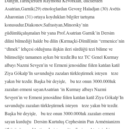
Dangin,Tarihçlerden Raymond Kévorkian, dilcilerden
Asatrian,Garnik(29) etnologlardan Gevorg Haladjan (30) Avétis
Aharonian (31) ortaya koydukları bilgiler tartışma
konusudur.Diakonov,Safrastyan,Minorsky’nin
güdümlüçalışmaları bir yana Prof.Asatrian Garnik’in Dersim
dilini bilmediği halde bu dilin (Kırmaçki-Dîmîlî)nin “ermenice’nin
“dlmek” lehçesi olduğuna ilişkin ileri sürdüğü tezi bilime ve
bilimseliğe tamamen aykırı bir tezdir.Bu tez TC Genel Kurmay
albayı Nazmi Sevgen’in ve Ermeni jenosidine fiilen katılan katil
Ziya Gökalp’In savunduğu zazaları türkleştirmek isteyen
teze
yakın bir tezdir. Başka bir deyişle,
bu tez onun 3000.000luk
zazaları ermeni sayanAsatrian ‘in Kurmay albayı Nazmi
Sevgen’in ve Ermeni jenosidine fiilen katılan katil Ziya Gökalp’In
savunduğu zazaları türkleştirmek isteyen
teze yakın bir tezdir.
Başka bir deyişle,
bu tez onun 3000.000luk zazaları ermeni
sayan kurduğu
Dersim Kurtuluş Cephesinin Pan Arménianizm