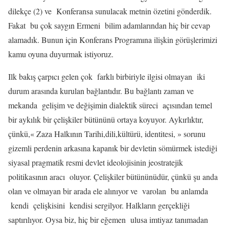
dilekçe (2) ve
Konferansa sunulacak metnin özetini gönderdik.
Fakat
bu çok saygın Ermeni
bilim adamlarından hiç bir cevap
alamadık. Bunun için Konferans Programına ilişkin görüşlerimizi
kamu oyuna duyurmak istiyoruz.
Ilk bakış çarpıcı gelen çok
farklı birbiriyle ilgisi olmayan
iki
durum arasında kurulan bağlantıdır. Bu bağlantı zaman ve
mekanda
gelişim ve değişimin dialektik süreci
açısından temel
bir aykılık bir çelişkiler bütününü ortaya koyuyor. Aykırlıktır,
çünkü,« Zaza Halkının Tarihi,dili,kültürü, identitesi, » sorunu
gizemli perdenin arkasına kapanık bir devletin sömürmek istediği
siyasal pragmatik resmi devlet ideolojisinin jeostratejik
politikasının aracı
oluyor. Çelişkiler bütününüdür, çünkü şu anda
olan ve olmayan bir arada ele alınıyor ve
varolan
bu anlamda
kendi
çelişkisini
kendisi sergilyor. Halkların gerçekliği
saptırılıyor. Oysa biz, hiç bir eğemen
ulusa imtiyaz tanımadan