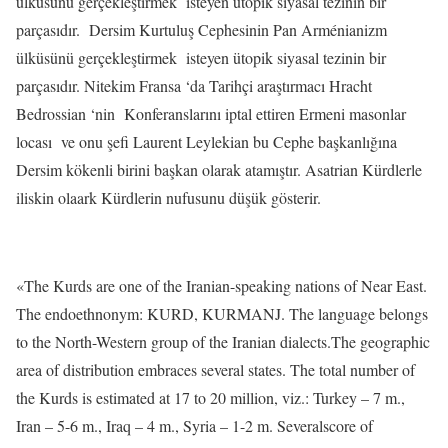
ülküsünü gerçekleştirmek
isteyen ütopik siyasal tezinin bir
parçasıdır.
Dersim Kurtuluş Cephesinin Pan Arménianizm
ülküsünü gerçekleştirmek
isteyen ütopik siyasal tezinin bir
parçasıdır. Nitekim Fransa ‘da Tarihçi araştırmacı Hracht
Bedrossian ‘nin
Konferanslarını iptal ettiren Ermeni masonlar
locası
ve onu şefi Laurent Leylekian bu Cephe başkanlığına
Dersim kökenli birini başkan olarak atamıştır. Asatrian Kürdlerle
iliskin olaark Kürdlerin nufusunu düşük gösterir.
«The Kurds are one of the Iranian-speaking nations of Near East.
The endoethnonym: KURD, KURMANJ. The language belongs
to the North-Western group of the Iranian dialects.The geographic
area of distribution embraces several states. The total number of
the Kurds is estimated at 17 to 20 million, viz.: Turkey – 7 m.,
Iran – 5-6 m., Iraq – 4 m., Syria – 1-2 m. Severalscore of