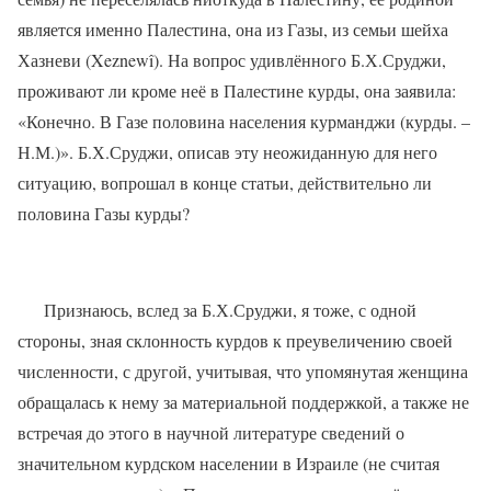
является именно Палестина, она из Газы, из семьи шейха
Хазневи (Xeznewî). На вопрос удивлённого Б.Х.Сруджи,
проживают ли кроме неё в Палестине курды, она заявила:
«Конечно. В Газе половина населения курманджи (курды. –
Н.М.)». Б.Х.Сруджи, описав эту неожиданную для него
ситуацию, вопрошал в конце статьи, действительно ли
половина Газы курды?
Признаюсь, вслед за Б.Х.Сруджи, я тоже, с одной
стороны, зная склонность курдов к преувеличению своей
численности, с другой, учитывая, что упомянутая женщина
обращалась к нему за материальной поддержкой, а также не
встречая до этого в научной литературе сведений о
значительном курдском населении в Израиле (не считая