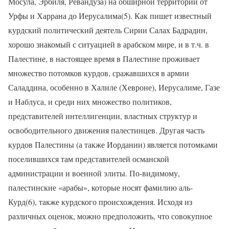
Мосула, Эрбиля, Ревандуза) на обширной территории от
Урфы и Харрана до Иерусалима(5). Как пишет известный
курдский политический деятель Сирии Салах Бадрадин,
хорошо знакомый с ситуацией в арабском мире, и в т.ч. в
Палестине, в настоящее время в Палестине проживает
множество потомков курдов, сражавшихся в армии
Саладдина, особенно в Халиле (Хевроне), Иерусалиме, Газе
и Наблуса, и среди них множество политиков,
представителей интеллигенции, властных структур и
освободительного движения палестинцев. Другая часть
курдов Палестины (а также Иордании) является потомками
поселившихся там представителей османской
администрации и военной элиты. По-видимому,
палестинские «арабы», которые носят фамилию аль-
Курд(6), также курдского происхождения. Исходя из
различных оценок, можно предположить, что совокупное