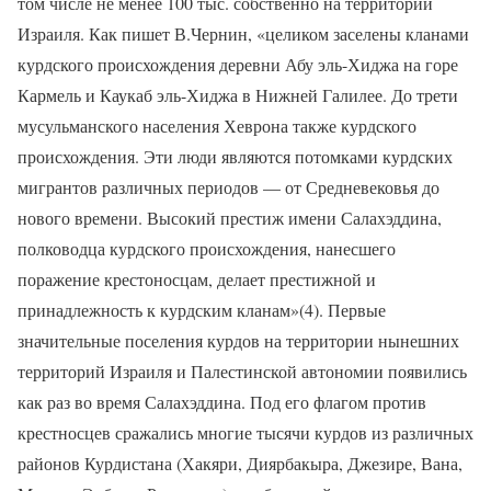
том числе не менее 100 тыс. собственно на территории
Израиля. Как пишет В.Чернин, «целиком заселены кланами
курдского происхождения деревни Абу эль-Хиджа на горе
Кармель и Каукаб эль-Хиджа в Нижней Галилее. До трети
мусульманского населения Хеврона также курдского
происхождения. Эти люди являются потомками курдских
мигрантов различных периодов — от Средневековья до
нового времени. Высокий престиж имени Салахэддина,
полководца курдского происхождения, нанесшего
поражение крестоносцам, делает престижной и
принадлежность к курдским кланам»(4). Первые
значительные поселения курдов на территории нынешних
территорий Израиля и Палестинской автономии появились
как раз во время Салахэддина. Под его флагом против
крестносцев сражались многие тысячи курдов из различных
районов Курдистана (Хакяри, Диярбакыра, Джезире, Вана,