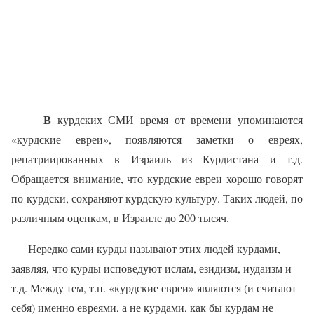
В
курдских СМИ время от времени упоминаются
«курдские евреи», появляются заметки о евреях,
репатриированных в Израиль из Курдистана и т.д.
Обращается внимание, что курдские евреи хорошо говорят
по-курдски, сохраняют курдскую культуру. Таких людей, по
различным оценкам, в Израиле до 200 тысяч.
Нередко сами курды называют этих людей курдами,
заявляя, что курды исповедуют ислам, езидизм, иудаизм и
т.д. Между тем, т.н. «курдские евреи» являются (и считают
себя) именно евреями, а не курдами, как бы курдам не