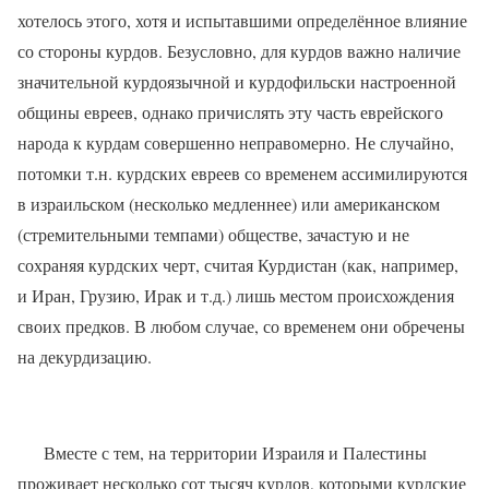
хотелось этого, хотя и испытавшими определённое влияние
со стороны курдов. Безусловно, для курдов важно наличие
значительной курдоязычной и курдофильски настроенной
общины евреев, однако причислять эту часть еврейского
народа к курдам совершенно неправомерно. Не случайно,
потомки т.н. курдских евреев со временем ассимилируются
в израильском (несколько медленнее) или американском
(стремительными темпами) обществе, зачастую и не
сохраняя курдских черт, считая Курдистан (как, например,
и Иран, Грузию, Ирак и т.д.) лишь местом происхождения
своих предков. В любом случае, со временем они обречены
на декурдизацию.
Вместе с тем, на территории Израиля и Палестины
проживает несколько сот тысяч курдов, которыми курдские