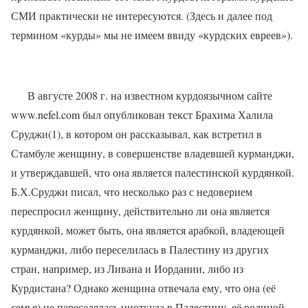
СМИ практически не интересуются. (Здесь и далее под
термином «курды» мы не имеем ввиду «курдских евреев»).
В августе 2008 г. на известном курдоязычном сайте
www.nefel.com был опубликован текст Брахима Халила
Сруджи(1), в котором он рассказывал, как встретил в
Стамбуле женщину, в совершенстве владевшей курманджи,
и утверждавшей, что она является палестинской курдянкой.
Б.Х.Сруджи писал, что несколько раз с недоверием
переспросил женщину, действительно ли она является
курдянкой, может быть, она является арабкой, владеющей
курманджи, либо переселилась в Палестину из других
стран, например, из Ливана и Иордании, либо из
Курдистана? Однако женщина отвечала ему, что она (её
семья) не переселялась ниоткуда в Палестину, её родиной