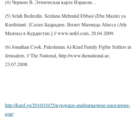
(4) Чернин В. Этническая карта Израиля…
(5) Selah Bedredîn. Serdana Mehmûd Ebbasî (Ebu Mazin) ya
Kurdistanê.
[Салах Бадрадин. Визит Махмуда Абасса (Абу
Мазена) в Курдистан.] // www.nefel.com, 28.04.2009.
(6) Jonathan Cook. Palestinian Al-Kurd Family Fights Settlers in
Jerusalem. // The National, http://www.thenational.ae,
23.07.2008.
http://kurd.ge/2010/10/25/курдское-арабоязычное-население-
изр/