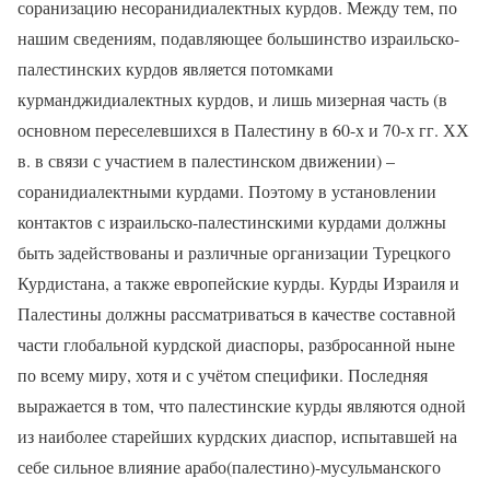
соранизацию несоранидиалектных курдов. Между тем, по
нашим сведениям, подавляющее большинство израильско-
палестинских курдов является потомками
курманджидиалектных курдов, и лишь мизерная часть (в
основном переселевшихся в Палестину в 60-х и 70-х гг. ХХ
в. в связи с участием в палестинском движении) –
соранидиалектными курдами. Поэтому в установлении
контактов с израильско-палестинскими курдами должны
быть задействованы и различные организации Турецкого
Курдистана, а также европейские курды. Курды Израиля и
Палестины должны рассматриваться в качестве составной
части глобальной курдской диаспоры, разбросанной ныне
по всему миру, хотя и с учётом специфики. Последняя
выражается в том, что палестинские курды являются одной
из наиболее старейших курдских диаспор, испытавшей на
себе сильное влияние арабо(палестино)-мусульманского