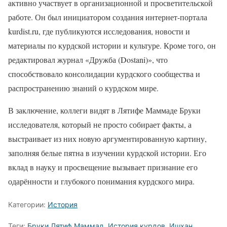
активно участвует в организационной и просветительской
работе. Он был инициатором создания интернет-портала
kurdist.ru, где публикуются исследования, новости и
материалы по курдской истории и культуре. Кроме того, он
редактировал журнал «Дружба (Dostani)», что
способствовало консолидации курдского сообщества и
распространению знаний о курдском мире.
В заключение, коллеги видят в Лятифе Маммаде Бруки
исследователя, который не просто собирает факты, а
выстраивает из них новую аргументированную картину,
заполняя белые пятна в изучении курдской истории. Его
вклад в науку и просвещение вызывает признание его
одарённости и глубокого понимания курдского мира.
Категории:
История
Теги:
Бруки Лятиф Маммад
,
История курдов
,
Ишхан