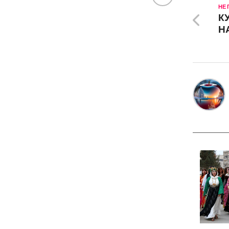
НЕ
К
Н