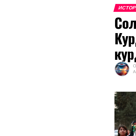
ИСТО
Сол
Кур
кур
О
А