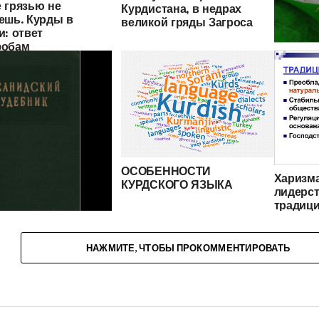
 грязью не
Курдистана, в недрах
ешь. Курды в
великой гряды Загроса
и: ответ
фобам
Звета. 
региона
на прим
судьбы
ОСОБЕННОСТИ
Харизм
КУРДСКОГО ЯЗЫКА
лидерст
традиц
народов
Северн
КИЙ СУДЕБНИК
ИДСКОГО
НАЖМИТЕ, ЧТОБЫ ПРОКОММЕНТИРОВАТЬ
ДА: «MĀTAKDAN I
 DĀTASTĀN»(«Книга
 судебных
й»)