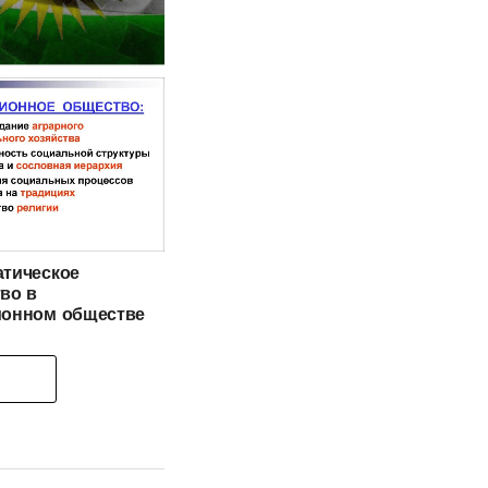
Новейшая история
 Курдистан-Ирак
ере частной
атическое
во в
ионном обществе
 Передней Азии и
ой Африки