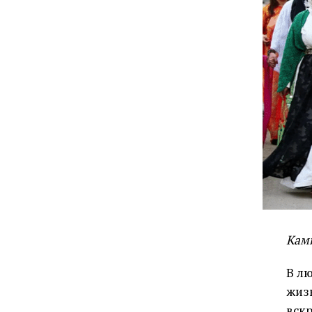
Кам
В лю
жиз
вскр