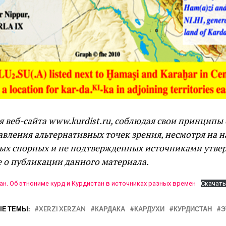
я веб-сайта www.kurdist.ru, соблюдая свои принципы
авления альтернативных точек зрения, несмотря на н
ых спорных и не подтвержденных источниками утве
 о публикации данного материала.
ан. Об этнониме курд и Курдистан в источниках разных времен
Скачать
Е ТЕМЫ:
XERZI XERZAN
КАРДАКА
КАРДУХИ
КУРДИСТАН
Э