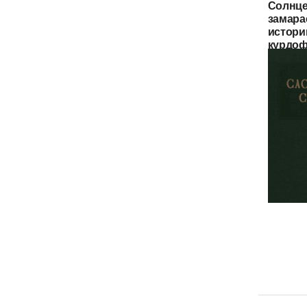
Солнце
замара
истори
курдо
КУРДС
САСАН
ПЕРИО
HAZĀR
тысячи
решени