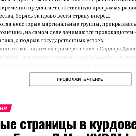
овременно предлагает собственную программу разв
ства, борясь за право вести страну вперёд.
когда некоторые маргинальные группы, прикрываясь
озиции», на самом деле занимаются провокациями —
тика, а подрыв государственных устоев.
нно это мы видим на примере некоего Сардара Джал
медова), самозваного «главы» Азербайджанской дем
ии и ещё нескольких политических групп. Вместо то
дложить внятную программу и вести цивилизованную
ПРОДОЛЖИТЬ ЧТЕНИЕ
ть, он и его единомышленники сознательно вбрасыв
личное поле призывы к межнациональной розни — о
авливают общество не только против курдов Азерба
ив всего курдского народа. Их ставка проста: расшат
РИЯ
байджанское общество, посеять хаос и «ловить рыбу
ые страницы в курдов
».
 политик и не политолог, поэтому не стану вступать 