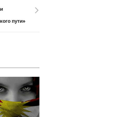
ки
кого пути»