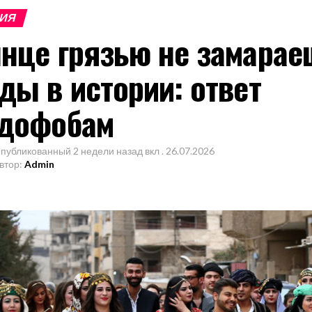
РИЯ
нце грязью не замарае
ды в истории: ответ
дофобам
публикованный
2 недели назад
вкл .
26.07.2026
втор:
Admin