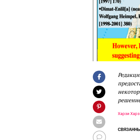
Редакци
предост
некотор
решение
Харзи Харз
СВЯЗАННЫ