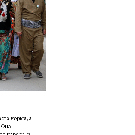
сто норма, а
 Она
го народа, и