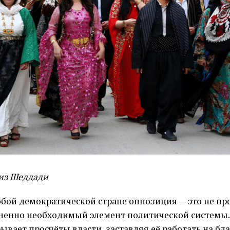
из Шеддади
бой демократической стране оппозиция — это не про
ненно необходимый элемент политической системы.
ывает просчёты власти, заставляя её работать на бла