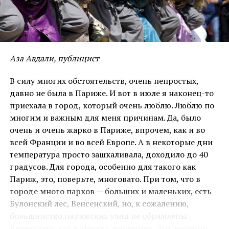
— Спасибо, что согласился встретиться со мной.
Я очень рада. Я кое-что о тебе уже знаю. Читала
твоё московское интервью. Надеюсь, сегодня у нас
сложиться беседа, которая позволит мне и читателям
лучше
и больше узнать тебя.
Аза Авдали, публицист
— И я рад нашей встрече. Позволь подарить тебе
В силу многих обстоятельств, очень непростых,
мою последнюю книгу
‘’Ma maison de guerre”.
давно не была в Париже. И вот в июле я наконец-то
приехала в город, который очень люблю. Люблю по
— Спасибо. По-русски это значит
‘’Мой дом
многим и важным для меня причинам. Да, было
войны”.
Почему ты так назвал
её?
Что и какой
очень и очень жарко в Париже, впрочем, как и во
смысл несёт это название?
всей Франции и во всей Европе. А в некоторые дни
температура просто зашкаливала, доходило до 40
— Я не могу заткнуть себе уши, заклеить глаза и
градусов. Для города, особенно для такого как
наслаждаться
той жизнью, которая проистекает в
Париж, это, поверьте, многовато. При том, что в
стенах моей квартиры. Не понимаю тех, которые
городе много парков — больших и маленьких, есть
искренне, а может и вовсе не искренне, считают,
Булонский лес, Венсенский, но, к сожалению,
что они живут в гармонии с собой. Это невозможно,
большинство парижских улиц не обрамлены
если рядом, порой в шаге от тебя, гибнут и страдают
деревьями, как в Москве, например. Это, конечно