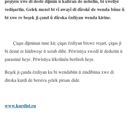
pêşîyên xwe di destê dijmin û kafiran de nehêlin, bi xweliyê
vedişartin. Gelek mezel bi vî awayî di dîrokê de wenda bûne û
bi xwe re beşek ji çand û dîroka êzdiyan wenda kirine.
Çiqas dijminan tune kir, çiqas êzdiyan bixwe veşart, çiqas jî
bi demê re hildiweşe û xerab dibe. Pêwîstiya xwedî lê derketin û
parastinê heye. Pêwîstiya lêkolînên berfireh heye.
Beşek ji çanda êzdiyan ku bi wendabûn û zindîbûna xwe di
dîroka kurdî de bersiva gelek pirsan dide.
www.kurdist.ru