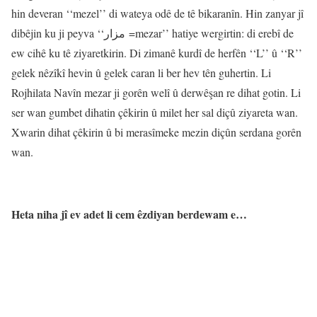
hin deveran ‘‘mezel’’ di wateya odê de tê bikaranîn. Hin zanyar jî
dibêjin ku ji peyva ‘‘مزار =mezar’’ hatiye wergirtin: di erebî de
ew cihê ku tê ziyaretkirin. Di zimanê kurdî de herfên ‘‘L’’ û ‘‘R’’
gelek nêzîkî hevin û gelek caran li ber hev tên guhertin. Li
Rojhilata Navîn mezar ji gorên welî û derwêşan re dihat gotin. Li
ser wan gumbet dihatin çêkirin û milet her sal diçû ziyareta wan.
Xwarin dihat çêkirin û bi merasîmeke mezin diçûn serdana gorên
wan.
Heta niha jî ev adet li cem êzdiyan berdewam e…