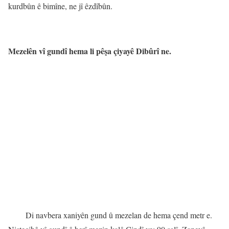
kurdbûn ê bimîne, ne jî êzdîbûn.
Mezelên vî gundî hema li pêşa çiyayê Dibûrî ne.
Di navbera xaniyên gund û mezelan de hema çend metr e.