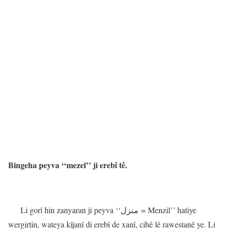
Bingeha peyva ‘‘mezel’’ ji erebî tê.
Li gorî hin zanyaran ji peyva ‘‘منزل = Menzil’’ hatiye
wergirtin, wateya kîjanî di erebî de xanî, cihê lê rawestanê ye. Li