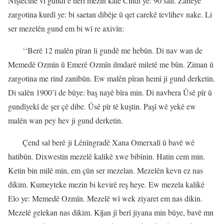
Niştecihê vî gundî ê herî mezin kalê Cindî ye: 90 salî. Zaneyê
zargotina kurdî ye: bi saetan dibêje û qet carekê tevlihev nake. Li
ser mezelên gund em bi wî re axivîn:
‘‘Berê 12 malên pîran li gundê me hebûn.
Di nav wan de
Memedê Ozmîn û Emerê Ozmîn ilmdarê miletê me bûn. Ziman û
zargotina me rind zanibûn. Ew malên pîran hemî ji gund derketin.
Di salên 1900’î de bûye: baş nayê bîra min. Di navbera Ûsê pîr û
gundîyekî de şer çê dibe. Ûsê pîr tê kuştin. Paşî wê yekê ew
malên wan pey hev ji gund derketin.
Çend sal berê ji Lênîngradê Xana Omerxalî û bavê wê
hatibûn. Dixwestin mezelê kalikê xwe bibînin. Hatin cem min.
Ketin bin milê min, em çûn ser mezelan. Mezelên kevn ez nas
dikim. Kumeyteke mezin bi kevirê reş heye. Ew mezela kalikê
Elo ye: Memedê Ozmîn. Mezelê wî wek ziyaret em nas dikin.
Mezelê gelekan nas dikim. Kîjan jî berî jiyana min bûye, bavê mn