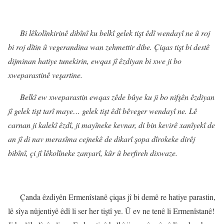
Bi lêkolînkirinê dibînî ku belkî gelek tişt êdî wendayî ne û roj
bi roj dîtin û vegerandina wan zehmettir dibe. Çiqas tişt bi destê
dijminan hatiye tunekirin, ewqas jî êzdiyan bi xwe ji bo
xweparastinê veşartine.
Belkî ew xweparastin ewqas zêde bûye ku ji bo nifşên êzdiyan
jî gelek tişt tarî maye… gelek tişt êdî bêveger wendayî ne. Lê
carnan ji kalekî êzdî, ji mayîneke kevnar, di bin kevirê xanîyekî de
an jî di nav merasîma cejnekê de dikarî şopa dîrokeke dirêj
bibînî, çi jî lêkolîneke zanyarî, kûr û berfireh dixwaze.
Çanda êzdiyên Ermenîstanê çiqas jî bi demê re hatiye parastin,
lê sîya nûjentiyê êdî li ser her tiştî ye. Û ev ne tenê li Ermenîstanê!