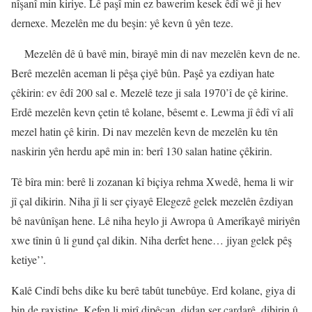
nîşanî min kiriye. Lê paşî min ez bawerim kesek êdî wê ji hev
dernexe. Mezelên me du beşin: yê kevn û yên teze.
Mezelên dê û bavê min, birayê min di nav mezelên kevn de ne.
Berê mezelên aceman li pêşa çiyê bûn. Paşê ya ezdiyan hate
çêkirin: ev êdî 200 sal e. Mezelê teze ji sala 1970’î de çê kirine.
Erdê mezelên kevn çetin tê kolane, bêsemt e. Lewma jî êdî vî alî
mezel hatin çê kirin. Di nav mezelên kevn de mezelên ku tên
naskirin yên herdu apê min in: berî 130 salan hatine çêkirin.
Tê bîra min: berê li zozanan kî biçiya rehma Xwedê, hema li wir
jî çal dikirin. Niha jî li ser çiyayê Elegezê gelek mezelên êzdiyan
bê navûnîşan hene. Lê niha heylo ji Awropa û Amerîkayê miriyên
xwe tînin û li gund çal dikin. Niha derfet hene… jiyan gelek pêş
ketiye’’.
Kalê Cindî behs dike ku berê tabût tunebûye. Erd kolane, giya di
bin de raxistine. Kefen li mirî dipêçan, didan ser çardarê, dibirin û