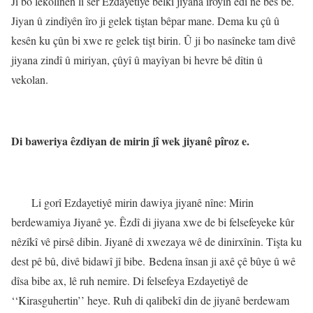
Ji bo lêkolînên li ser Ezdayetiyê belkî jiyana îroyîn êdî ne bes be.
Jiyan û zindîyên îro ji gelek tiştan bêpar mane. Dema ku çû û
kesên ku çûn bi xwe re gelek tişt birin. Û ji bo nasîneke tam divê
jiyana zindî û miriyan, çûyî û mayîyan bi hevre bê dîtin û
vekolan.
Di baweriya êzdiyan de mirin jî wek jiyanê pîroz e.
Li gorî Ezdayetiyê mirin dawiya jiyanê nîne: Mirin
berdewamiya Jiyanê ye.
Êzdî di jiyana xwe de bi felsefeyeke kûr
nêzîkî vê pirsê dibin. Jiyanê di xwezaya wê de dinirxînin. Tişta ku
dest pê bû, divê bidawî jî bibe. Bedena însan ji axê çê bûye û wê
dîsa bibe ax, lê ruh nemire. Di felsefeya Ezdayetiyê de
‘‘Kirasguhertin’’ heye. Ruh di qalibekî din de jiyanê berdewam