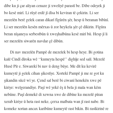
dibe ku ji çar aliyan cenaze ji xweliyê parastî be. Dibe odeyek ji
bo kesê mirî. Li rûyê erdê jî dîsa bi keviran tê çekirin. Li ser
mezelên berê gelek caran dikarî fîgûrên şêr, hesp û beranan bibînî.
Li ser mezelên kesên mêrxas û zor heykela şêr çê dikirin. Fîgûra
beran nîşaneya serbestbûn û xweşhalbûna kesê mirî bû. Hesp jî li
ser mezelên siwarên navdar çê dibûn.
Di nav mezelên Pampê de mezelek bi hesp heye.
Bi gotina
kalê Cindî dîroka wê ‘‘kumeyta hespê’’ dighîje sed salî. Mezelê
Husê Pîr e. Siwarekî bi nav û deng bûye. Me dît ku kevirê
kumeytê ji gelek cihan şikestîye. Xortekî Pampê ji me re got ku
şikandin sûcê wî ye. Çend sal berê bi ciwanî henekên xwe pê
kiriye: welgerandiye. Paşî wê yekê êş û bela ji mala wan kêm
nebûne. Paşî demekê di xewna xwe de dibîne ku mezelê pîran
xerab kiriye û heta rast neke, çerxa malbata wan jî rast nabe. Bi
komeke xortan ancax karibûne kumeytê rast bikin. Bi rastkirinê re