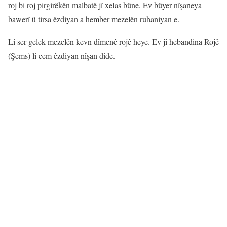
roj bi roj pirgirêkên malbatê jî xelas bûne. Ev bûyer nîşaneya
bawerî û tirsa êzdiyan a hember mezelên ruhaniyan e.
Li ser gelek mezelên kevn dîmenê rojê heye. Ev jî hebandina Rojê
(Şems) li cem êzdiyan nîşan dide.