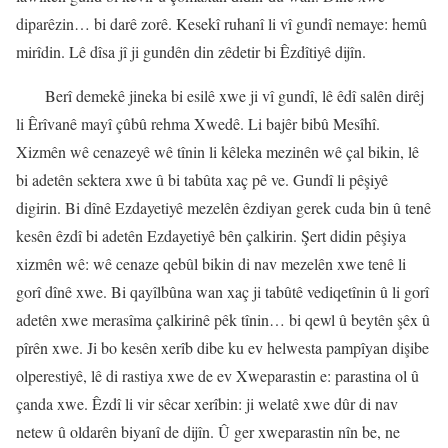
diparêzin… bi darê zorê. Kesekî ruhanî li vî gundî nemaye: hemû
mirîdin. Lê dîsa jî ji gundên din zêdetir bi Êzdîtiyê dijîn.
Berî demekê jineka bi esilê xwe ji vî gundî, lê êdî salên dirêj
li Êrîvanê mayî çûbû rehma Xwedê. Li bajêr bibû Mesîhî.
Xizmên wê cenazeyê wê tînin li kêleka mezinên wê çal bikin, lê
bi adetên sektera xwe û bi tabûta xaç pê ve. Gundî li pêşiyê
digirin. Bi dînê Ezdayetiyê mezelên êzdiyan gerek cuda bin û tenê
kesên êzdî bi adetên Ezdayetiyê bên çalkirin. Şert didin pêşiya
xizmên wê: wê cenaze qebûl bikin di nav mezelên xwe tenê li
gorî dînê xwe. Bi qayîlbûna wan xaç ji tabûtê vediqetînin û li gorî
adetên xwe merasîma çalkirinê pêk tînin… bi qewl û beytên şêx û
pîrên xwe. Ji bo kesên xerîb dibe ku ev helwesta pampîyan dişibe
olperestiyê, lê di rastiya xwe de ev Xweparastin e: parastina ol û
çanda xwe. Êzdî li vir sêcar xerîbin: ji welatê xwe dûr di nav
netew û oldarên biyanî de dijîn. Û ger xweparastin nîn be, ne