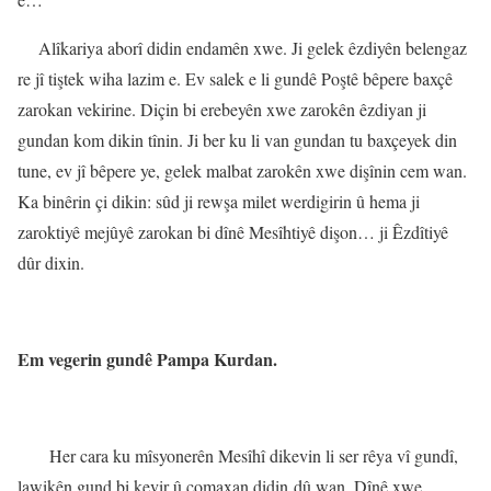
Alîkariya aborî didin endamên xwe.
Ji gelek êzdiyên belengaz
re jî tiştek wiha lazim e. Ev salek e li gundê Poştê bêpere baxçê
zarokan vekirine. Diçin bi erebeyên xwe zarokên êzdiyan ji
gundan kom dikin tînin. Ji ber ku li van gundan tu baxçeyek din
tune, ev jî bêpere ye, gelek malbat zarokên xwe dişînin cem wan.
Ka binêrin çi dikin: sûd ji rewşa milet werdigirin û hema ji
zaroktiyê mejûyê zarokan bi dînê Mesîhtiyê dişon… ji Êzdîtiyê
dûr dixin.
Em vegerin gundê Pampa Kurdan.
Her cara ku mîsyonerên Mesîhî dikevin li ser rêya vî gundî,
lawikên gund bi kevir û çomaxan didin dû wan. Dînê xwe