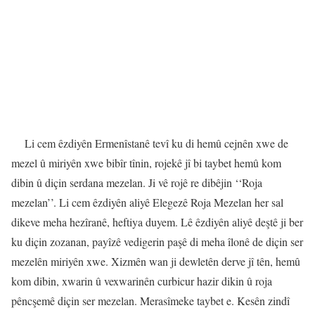
Li cem êzdiyên Ermenîstanê tevî ku di hemû cejnên xwe de
mezel û miriyên xwe bibîr tînin, rojekê jî bi taybet hemû kom
dibin û diçin serdana mezelan. Ji vê rojê re dibêjin ‘‘Roja
mezelan’’. Li cem êzdiyên aliyê Elegezê Roja Mezelan her sal
dikeve meha hezîranê, heftiya duyem. Lê êzdiyên aliyê deştê ji ber
ku diçin zozanan, payîzê vedigerin paşê di meha îlonê de diçin ser
mezelên miriyên xwe. Xizmên wan ji dewletên derve jî tên, hemû
kom dibin, xwarin û vexwarinên curbicur hazir dikin û roja
pêncşemê diçin ser mezelan. Merasîmeke taybet e. Kesên zindî