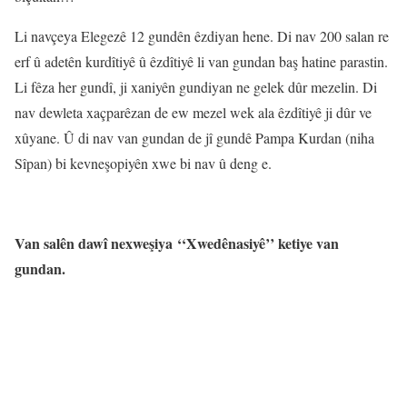
Li navçeya Elegezê 12 gundên êzdiyan hene. Di nav 200 salan re
erf û adetên kurdîtiyê û êzdîtiyê li van gundan baş hatine parastin.
Li fêza her gundî, ji xaniyên gundiyan ne gelek dûr mezelin. Di
nav dewleta xaçparêzan de ew mezel wek ala êzdîtiyê ji dûr ve
xûyane. Û di nav van gundan de jî gundê Pampa Kurdan (niha
Sîpan) bi kevneşopiyên xwe bi nav û deng e.
Van salên dawî nexweşiya ‘‘Xwedênasiyê’’ ketiye van
gundan.