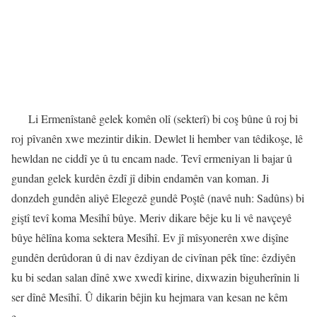
Li Ermenîstanê gelek komên olî (sekterî) bi coş bûne û roj bi
roj pîvanên xwe mezintir dikin. Dewlet li hember van têdikoşe, lê
hewldan ne ciddî ye û tu encam nade. Tevî ermeniyan li bajar û
gundan gelek kurdên êzdî jî dibin endamên van koman. Ji
donzdeh gundên aliyê Elegezê gundê Poştê (navê nuh: Sadûns) bi
giştî tevî koma Mesîhî bûye. Meriv dikare bêje ku li vê navçeyê
bûye hêlîna koma sektera Mesîhî. Ev jî mîsyonerên xwe dişîne
gundên derûdoran û di nav êzdiyan de civînan pêk tîne: êzdiyên
ku bi sedan salan dînê xwe xwedî kirine, dixwazin biguherînin li
ser dînê Mesîhî. Û dikarin bêjin ku hejmara van kesan ne kêm
e…