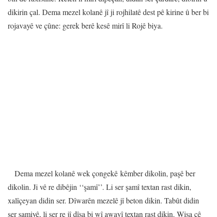
dikirin çal. Dema mezel kolanê jî ji rojhilatê dest pê kirine û ber bi
rojavayê ve çûne: gerek berê kesê mirî li Rojê biya.
Dema mezel kolanê wek çongekê kêmber dikolin, paşê ber
dikolin.
Ji vê re dibêjin ‘‘şamî’’. Li ser şamî textan rast dikin,
xalîçeyan didin ser. Dîwarên mezelê jî beton dikin. Tabût didin
ser şamiyê, li ser re jî dîsa bi wî awayî textan rast dikin. Wisa çê