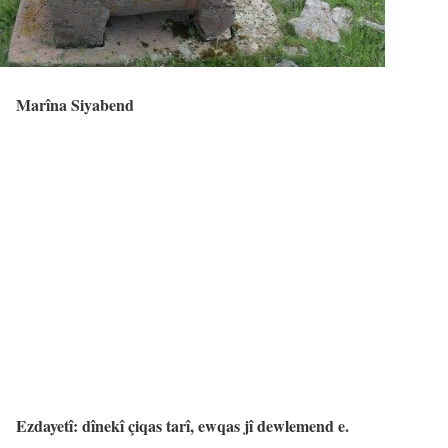
Marîna Siyabend
Ezdayetî: dînekî çiqas tarî, ewqas jî dewlemend e.