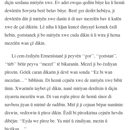
diçin serdana miriyên xwe. Ev adet ewqas qedîm bûye ku li hemû
dewletên Sovyeta berê belav bûye. Berê ger derfet hebûya, ji
dewletên dûr jî miriyên xwe danîn û di nav mezelên bav û kalên
xwe de çal dikirin. Lê niha li kîjan kuncê dinyayê komek êzdî
hebin, goristanek ji bo miriyên xwe cuda dikin û li wira jî hema
mezelên wan çê dikin.
Li cem êzdiyên Ermenîstanê ji peyvên ‘‘gor’’, ‘‘goristan’’,
‘‘tirb’’ bêtir peyva ‘‘mezel’’ tê bikaranîn. Mezel ji bo êzdiyan
pîrozin. Gelek caran dikarin ji devê wan sonda ‘‘Ez bi wan
mezelan…’’ bibhîsin. Di hemû cejnên xwe de miriyên xwe bibîr
tînin. Xwarinên taybet çê dikin, nanê miriyan derdixin û diçin
ziyareta mezelên wan. Di van rojên pîroz de hemû sînor di
navbera jiyan û mirinê de radibin. Mirî jî ji cejnan bêpar namînin:
dixwin, vedixwin û pîroz dikin. Êzdî bi pîrozkirina cejnên hevdu
dibêjin: ‘‘Eyda we pîroz be. Ya mirî û zindiyan, mezin û
biçûkan…’’