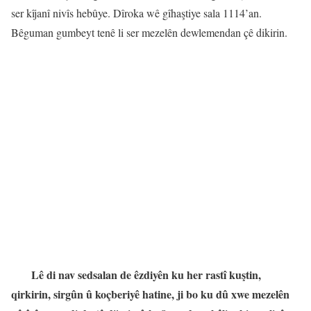
ser kîjanî nivîs hebûye. Dîroka wê gîhaştiye sala 1114’an.
Bêguman gumbeyt tenê li ser mezelên dewlemendan çê dikirin.
Lê di nav sedsalan de êzdiyên ku her rastî kuştin,
qirkirin, sirgûn û koçberiyê hatine, ji bo ku dû xwe mezelên