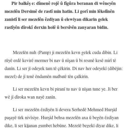
Pir balkêş e: dîmenê rojê û fîgûra beranan di wêneyên
mezelên Dersimê de rastî min hatin. Li gorî min lêkolînên
zanistî li ser mezelên êzdiyan û elewiyan dikarin gelek
rastîyên dîrokî derxin holê û bersîvên zanyaran bidin.
Mezelên nuh (Pamp) ji mezelên kevn gelek cuda dibin. Li
rûyê erdê kevirê mermer bi nav û nîşan û bi resmê kesê mirî tê
danîn. Li ser jî odeyek tam tê çêkirin. Di nav her odeyekî (dibêjin:
mezel) de jî tenê êndamên malbatê tên çalkirin.
Li ser mezelên kevn bi piranî tu nav û nîşan tune ye.
Ji ber
wê jî dîroka wan nayê zanîn.
Li ser mezelên êzdiyên li devera Serhedê Mehmed Hurşîd
paşayê tirk nivîsiye. Hurşîd behsa mezelên axa û begên êzdiyan
dike, li ser kîjanan gumbet hebûne. Mezelê begekî diyar dike, li