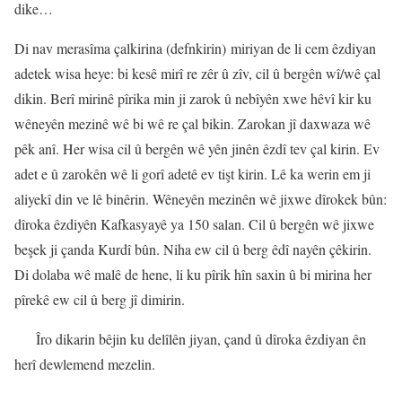
dike…
Di nav merasîma çalkirina (defnkirin) miriyan de li cem êzdiyan
adetek wisa heye: bi kesê mirî re zêr û zîv, cil û bergên wî/wê çal
dikin. Berî mirinê pîrika min ji zarok û nebîyên xwe hêvî kir ku
wêneyên mezinê wê bi wê re çal bikin. Zarokan jî daxwaza wê
pêk anî. Her wisa cil û bergên wê yên jinên êzdî tev çal kirin. Ev
adet e û zarokên wê li gorî adetê ev tişt kirin. Lê ka werin em ji
aliyekî din ve lê binêrin. Wêneyên mezinên wê jixwe dîrokek bûn:
dîroka êzdiyên Kafkasyayê ya 150 salan. Cil û bergên wê jixwe
beşek ji çanda Kurdî bûn. Niha ew cil û berg êdî nayên çêkirin.
Di dolaba wê malê de hene, li ku pîrik hîn saxin û bi mirina her
pîrekê ew cil û berg jî dimirin.
Îro dikarin bêjin ku delîlên jiyan, çand û dîroka êzdiyan ên
herî dewlemend mezelin.