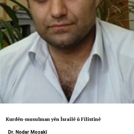
Kurdên-musulman yên Îsraîlê û Fîlîstînê
Dr. Nodar Mosakî