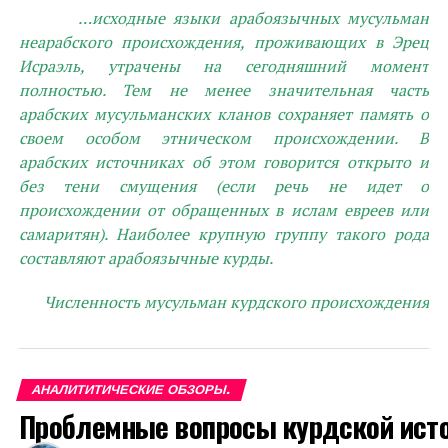
…исходные языки арабоязычных мусульман
неарабского происхождения, проживающих в Эрец
Исраэль, утрачены на сегодняшний момент
полностью. Тем не менее значительная часть
арабских мусульманских кланов сохраняет память о
своем особом этническом происхождении. В
арабских источниках об этом говорится открыто и
без тени смущения (если речь не идет о
происхождении от обращенных в ислам евреев или
самаритян). Наиболее крупную группу такого рода
составляют арабоязычные курды.
Численность мусульман курдского происхождения
в Эрец Исраэль особенно велика — не менее
100 тыс.
человек на территории собственно Израиля и
порядка
400 тыс.
, если учитывать также мусульман
АНАЛИТИТИЧЕСКИЕ ОБЗОРЫ.
Иудеи и Самарии
.
Целиком заселены кланами
Проблемные вопросы курдской исто
курдского происхождения деревни Абу эль-Хиджа на
горе Кармель и Каукаб эль-Хиджа в Нижней Галилее.