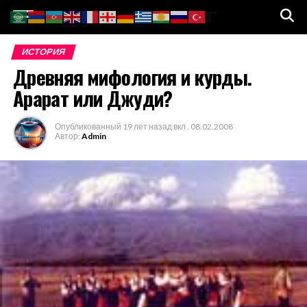
Go to mobile version
ИСТОРИЯ
Древняя мифология и курды.
Арарат или Джуди?
Опубликованный
19 лет назад
вкл .
08.02.2008
Автор:
Admin