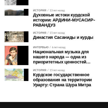
Маммада является его приверженность работе с
заслуживает этого уважительного обращения) имел
западную и юго-восточную. Относительно первой группы, северо-
первоисточниками и критическому подходу к
хотя бы среднее образование, или — ещё лучше —
ИСТОРИЯ
13 лет назад
западной, историк замечает, что те известные кантоны составляли
источникам. В рецензиях отмечается, что он
совесть и уважение к великим мужам Азербайджана,
Духовные истоки курдской
некогда владения так называемого князя Мардпета (7-318), т.е. на этих
опирается на широкий спектр материалов, включая
он бы никогда не позволил себе такого. Потому что
истории: АРДИНИ-МУСАСИР-
землях с древнейших времен жили мары-мидийцы. Титул «князь
РАВАНДУЗ
труды российских и зарубежных историков,
Низами Гянджеви в своей бессмертной «Хамсе»
Мардпеть» в армянских источниках был анонимным, что указывает на
хроники, научные журналы и ценные полевые
создал величественные курдские образы — живые,
ИСТОРИЯ
15 лет назад
их недостаточную информированность о марских (мидийских)
материалы. Это позволяет ему избегать излишней
яркие, полные достоинства. Потому что Самед
Династия Сасаниды и курды
династиях.
мифологизации, характерной для некоторых работ
Вургун, Рза Халил Улутюрк, Бахтияр Вахабзаде —
ИНТЕРВЬЮ
6 лет назад
по национальной истории, и придерживаться
классики азербайджанской литературы — воспевали
Таким образом, часть Васпуракана имела в древности имя
Национальная музыка для
строгой академической методологии. Такой подход
героизм и доблесть курдского народа. Потому что
Мардпет — «независимо от того, совпадала ли она с уделом
нашего народа — одна из
вызывает уважение в профессиональном
такие национальные иконы азербайджанцев, как
приоритетных ценностей…
Гагика, результатом случайного деления в
IX
столетии или нет;
сообществе и способствует объективному
Кёр-оглы (отец Кюрд-оглы!) и Гачаг Наби, десятки
это и есть страна Мардпетакан. У армянских авторов последнее
ИСТОРИЯ
15 лет назад
пониманию курдской истории.
современных героев, отдавших жизни за
название иногда чередуется с термином Сепакан, как равнозначующим
Курдское государственное
целостность Азербайджана, — все они связаны с
образования на территории
ему географическим понятием» (7-337).
Исследователи ценят Лятифа Маммада за его
курдской кровью и курдской доблестью. Но
Урарту: Страна Шура Митра
способность обращаться к «неудобным» или
Джалалоглу, видимо, не знаком с собственной
Академик В. А. Гордолевский пишет, что владение
малоизученным темам, которые часто остаются на
культурой.
васпураканских князей в
IX
веке простирались от Джуламерка
периферии академического внимания. Например,
Но раз он предпочитает игнорировать родную
(Челамерика) на юге до Салмаса на Востоке и Аракса на севере
5
(8-125).
он детально изучал историю курдов в Закавказье,
культуру, придётся ответить ему языком фактов —