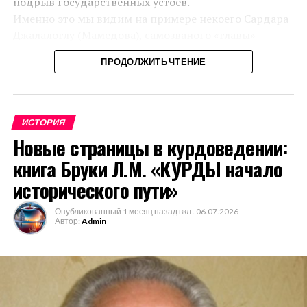
подрыв государственных устоев.
интересам СССР, который, продолжая политику Российской империи,
Именно это мы видим на примере некоего Сардара
под предлогом присоединения «азербайджанских» и «армянских»
Джалалоглу (Мамедова), самозваного «главы»
земель вынашивал планы дальнейшего расширения своих границ. А в
Азербайджанской демократической партии и ещё
этом вопросе камнем преткновения стали курды, замалчивание древней
ПРОДОЛЖИТЬ ЧТЕНИЕ
нескольких политических групп. Вместо того чтобы
истории которых отвечало интересам всех населяющих данный регион
предложить внятную программу и вести
народов и государств, между которыми и был разделен Курдистан.
цивилизованную борьбу за власть, он и его
Курды на этих землях автохтонны, и об этом написано много.
единомышленники сознательно вбрасывают в
Касаясь истории Нахичевани, И.Шопен писал: «М.
ИСТОРИЯ
публичное поле призывы к межнациональной розни
Хоренский упоминает только о деревне Маракерт,
Новые страницы в курдоведении:
— открыто натравливают общество не только
основанной Арташесом
II
и населенной мидийцами; быть
книга Бруки Л.М. «КУРДЫ начало
против курдов Азербайджана, но и против всего
может, это селение Яиджи, Даралагезского макала в
курдского народа. Их ставка проста: расшатать
исторического пути»
Шарурском» (1-279). Далее он пишет, что город Нахичевань,
азербайджанское общество, посеять хаос и «ловить
с окружающей страною, получил первое население от
Опубликованный
1 месяц назад
вкл .
06.07.2026
рыбу в мутной воде».
армянского царя Тиграна
I
(565-520 до РХ)
1
, который, низложив
Автор:
Admin
Я не политик и не политолог, поэтому не стану
мидийское царство, вместе с Киром поселил здесь всех мидийских
вступать в политическую полемику с подобными
пленников с семейством убитого им последнего мидийскогого царя
провокаторами. Ибо они не занимаются политикой
Астиага и поручил их сестре своей, Тигрануи» (1-319). Шопен
— они намеренно подрывают само основание
придерживается мнения, что первыми насельниками именно были
государства, разжигая межнациональную вражду.
мары-мидийцы, и этот вывод он делает на основе самого авторитетного