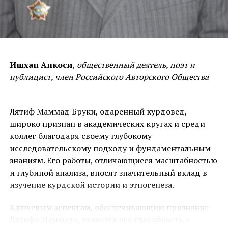
Иранского Азербайджана он превращает YouTube в
общему санскритскому корню» (1-526). И, наконец, касаясь этой темы,
грязную сплетницу: планомерно, агрессивно и
он пишет:
«
Из коренных, туземных наречий древнейшее,
цинично они натравливают аудиторию на весь
первобытное должно быть курдинское, употребляемое племенами,
курдский народ, выставляя его главным врагом
населявшими страну, порученную от царей Ассирийских управлению
азербайджанцев и виновником всех их бед. Это не
отца Гайка-Торгому
2
в нынешней аракской долине и в соседних с
Ишхан Анкоси
,
общественный деятель, поэт и
просто болтовня — это осознанная, системная
нею областях»
(1-906). Если И. Шопен также принимает курдов за
публицист, член Российского Авторского Общества
провокация.
автохтонное население Нахичевани и близлежащих территорий, то под
Напомню: подобные пассажи в любом правовом
каким названием они были бы известны древним источникам, если не
поле квалифицируются как разжигание
под «марами-мидийцами»?
Лятиф Маммад Бруки, одаренный курдовед,
межнациональной розни и прямое
широко признан в академических кругах и среди
Упоминание о марах мы находим у Геродота (
VII
, 79),
подстрекательство к этнической чистке. Очень
коллег благодаря своему глубокому
Ксенофонта (Анабазис,
IV
, 3, 4), Страбона (XI, 13), Тацита
хочется верить, что правоохранительные органы
исследовательскому подходу и фундаментальным
Азербайджана, осознавая смертельную опасность
(Анналы, XIV, 23). При изложении событий арабского
знаниям. Его работы, отличающиеся масштабностью
таких провокаций, найдут способ образумить этого
нашествия источники упоминают курдов в районе
и глубиной анализа, вносят значительный вклад в
безбашенного демагога. Иначе потом будет поздно
исторического Адиабены и соседних районах, где
изучение курдской истории и этногенеза.
— когда ненависть перерастёт в насилие.
упоминаются «курдские укрепления» (3-77). В «Истории
Печальнее всего другое: у этого провокатора
Ключевым аспектом, обеспечивающим признание
Армении» М. Хоренского содержится обширная информация
находятся сотни сторонников, готовых сеять эту
Лятифа Маммада, является его способность к
о «неприступной стране маров» (4-
II
,63;
III
,47). У Ф. Бузанда