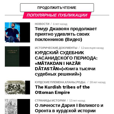
идеологическую чуму в азербайджанском обществе.
комплексной реконструкции исторических
мы встречаем эпонимы «укрепленный гавар Арцах»,
Если бы это было просто интернет-тролльство —
процессов. Примером такого подхода служит его
ПРОДОЛЖИТЬ ЧТЕНИЕ
«укрепленный гавар Тморик» и «укрепленная страна
можно было бы махнуть рукой. Но когда человек с
монография «КУРДЫ начало исторического пути»,
Кордрик», «укрепленная страна маров» (5-
IV
,
L
). Себеос
ПОПУЛЯРНЫЕ ПУБЛИКАЦИИ
амбициями главы партии публично несёт такую
опубликованная в 2025 году. В этом
также сообщает об «укрепленной стране маров» (6-
I
), о
НОВОСТИ
6 лет назад
отравленную ненависть, вопрос переходит в иную
фундаментальном труде автор не ограничивается
Пайтакаране
3
в «укрепленной стране маров» (6-
II
).
Темур Джавоян продолжает
плоскость: а что, если завтра такие ребята потянутся
пересказом известных фактов, а предпринимает
приятно удивлять своих
к реальной власти? Тогда — упаси боже.
амбициозную задачу реконструкции раннего этапа
Примечательно, что древние армянские авторы проводили
поклонников (Видео)
Я бы, честно говоря, не стал марать перо ответом на
этногенеза курдского народа. Лятиф Маммад
четкую административно-политическую границу между
ИСТОРИЧЕСКИЕ ДОКУМЕНТЫ
12 месяцев назад
эту чушь. Но я — курд из Азербайджана, люблю эту
анализирует ключевые исторические источники,
эпонимами «мардпетакан», «страна маров» и «укрепленная
КУРДСКИЙ СУДЕБНИК
землю не меньше любого этнического
касающиеся предков курдов, и исследует, как
САСАНИДСКОГО ПЕРИОДА:
страна маров». Те места, где жили мары (марды), армянские
азербайджанца. И я считаю делом чести дать отпор
переплетались культурные и языковые традиции
«MĀTAKDAN I HAZĀR
источники называют
мар(д)астан
, или
мардоц-екь
, т.е.
той грязи, которой Джалалоглу пытается замазать
региона. Особое внимание уделяется изучению
DĀTASTĀN»(«Книга тысячи
мурацан
— страна мард(о)в. Представители княжеских родов
нашу многовековую историю. У курдов есть своя
судебных решений»)
социально-политических структур,
этих мар(д)ов носили титул
«мар(д)петь»
,
т.е. «глава
достойнейшая культура и глубочайшая история, а
предшествовавших формированию курдской
КУРДСКИЕ ПЛЕМЕНА,КЛАНЫ,РОДЫ.
18 лет назад
мард(о)в». Таким образом, род мар(д)ов и их владения стали
сегодня это — один из самых динамичных народов
этнической общности. Такой многоаспектный
The Kurdish tribes of the
именоваться
мардпет-акан
.
Ближнего Востока, проявляющий себя во всех
Ottoman Empire
анализ требует глубокого знания историографии,
сферах общественной жизни: от политики до
археологии и смежных дисциплин.
СТРАНИЦЫ ИСТОРИИ
13 лет назад
Историк Васпуракана
4
Фома Арцруни сообщает о разделении земли
искусства, от науки до спорта.
О личности Дария I Великого и
между двумя братьями Гагиком и Гургеном. Приводя перечень
Важным аспектом научной деятельности Лятифа
Знаете, если бы Сардар-муаллим (хотя он не
Оронта в курдской истории
васпураканских областей, он разбивает их на две группы: северо-