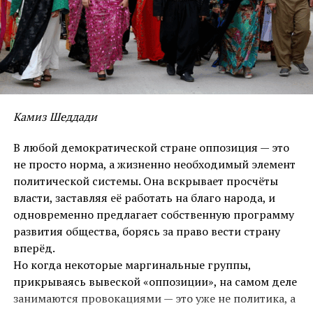
подтверждается богатыми памятниками материальной культуры.
Ученые, имеющие отношение к истории Южного Закавказья,
абсолютно едины во мнении: древними насельниками Нахичевани были
мары (мидийцы), но при этом за марами они не хотят видеть курдов.
Правда и то, что, ведя яростные споры касательно Нахичевани и
области вокруг него, армянские и азербайджанские ученые умалчивают
об этнической принадлежности маров (мидийцев) и упорно навязывают
Камиз Шеддади
всем идею позднейшей ассимиляции маров армянским или же тюркским
В любой демократической стране оппозиция — это
этносом. Некоторые из них даже пытаются видеть в марах прототюрков
не просто норма, а жизненно необходимый элемент
или протоармян. К сожалению, многие ученые бывшего Советского
политической системы. Она вскрывает просчёты
Союза по идеологическим соображениям или же из-за чувства
власти, заставляя её работать на благо народа, и
солидарности со своими коллегами в Азербайджане и Армении также
одновременно предлагает собственную программу
обходили молчанием этническую принадлежность маров, в лучшем
развития общества, борясь за право вести страну
случае признавая их «ираноязычность». Сказать, что все эти ученые
вперёд.
заблуждались по поводу этнической принадлежности маров к курдам,
Но когда некоторые маргинальные группы,
было бы большой несправедливостью. Объяснение простое — в
прикрываясь вывеской «оппозиции», на самом деле
противном случае пришлось бы переписать всю историю Южного
занимаются провокациями — это уже не политика, а
Закавказья. А другая причина — историческая правда не отвечала