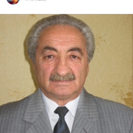
Я не политик и не политолог, поэтому не стану
вступать в политическую полемику с подобными
провокаторами. Ибо они не занимаются политикой
— они намеренно подрывают само основание
государства, разжигая межнациональную вражду.
Но этот оголтелый шовинист из Нахичевани в своём
курдофобском угаре заходит настолько далеко, что
отрицает сам факт существования курдского
народа как такового. Мол, не было и нет у курдов
государства — значит, нет и народа. Не создали
империи — значит, не состоялись как нация. Этот
«горе-политик» позволяет себе утверждать, будто у
курдов нет ни своей культуры, ни поэтов, ни
философов, ни даже музыкантов. По его версии,
курды — это «некий этнический симбиоз армян с
цыганами, может, персов, а может, и вовсе
неизвестно кого». Это уже не заблуждение — это
открытое, циничное оскорбление достоинства
целого народа. При этом он «забывает», что немалая