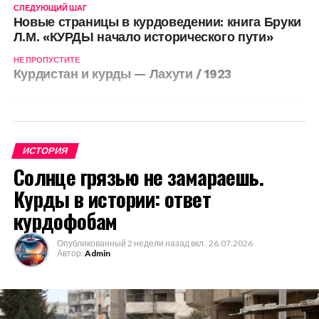
СЛЕДУЮЩИЙ ШАГ
Новые страницы в курдоведении: книга Бруки
Л.М. «КУРДЫ начало исторического пути»
НЕ ПРОПУСТИТЕ
Курдистан и курды — Лахути / 1923
Admin
ПРОДОЛЖИТЬ ЧТЕНИЕ
ИСТОРИЯ
Солнце грязью не замараешь.
ВАМ МОЖЕТ ПОНРАВИТЬСЯ
Курды в истории: ответ
курдофобам
Красный Курдистан (советский
документальный фильм)_1938
Опубликованный
2 недели назад
вкл .
26.07.2026
Автор:
Admin
ЭТНИЧЕСКАЯ КАРТА КАВКАЗА
(Германия, Potsdam, J. Perthes,
1848 г.).