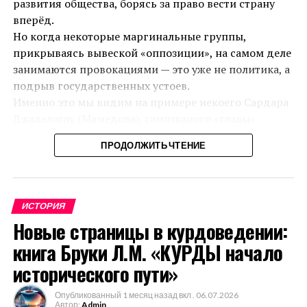
развития общества, борясь за право вести страну
вперёд.
Но когда некоторые маргинальные группы,
прикрываясь вывеской «оппозиции», на самом деле
занимаются провокациями — это уже не политика, а
подрыв государственных устоев.
Именно это мы видим на примере некоего Сардара
Джалалоглу (Мамедова), самозваного «главы»
Азербайджанской демократической партии и ещё
ПРОДОЛЖИТЬ ЧТЕНИЕ
нескольких политических групп. Вместо того чтобы
предложить внятную программу и вести
цивилизованную борьбу за власть, он и его
единомышленники сознательно вбрасывают в
ИСТОРИЯ
публичное поле призывы к межнациональной розни
Новые страницы в курдоведении:
— открыто натравливают общество не только
книга Бруки Л.М. «КУРДЫ начало
против курдов Азербайджана, но и против всего
курдского народа. Их ставка проста: расшатать
исторического пути»
азербайджанское общество, посеять хаос и «ловить
Опубликованный
1 месяц назад
вкл .
06.07.2026
рыбу в мутной воде».
Автор:
Admin