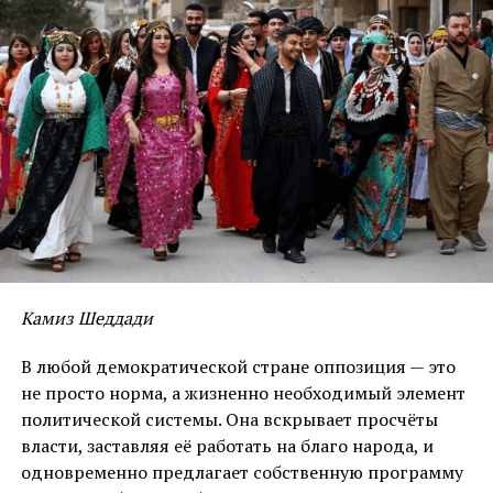
Гнедин Е.А.: Вспоминания о Чингизе
Илдырыме.
Библиография курдов Е.-Г.
Пчелиной: к истории
неопубликованной работы.
НАЖМИТЕ, ЧТОБЫ ПРОКОММЕНТИРОВАТЬ
Камиз Шеддади
В любой демократической стране оппозиция — это
не просто норма, а жизненно необходимый элемент
политической системы. Она вскрывает просчёты
власти, заставляя её работать на благо народа, и
одновременно предлагает собственную программу