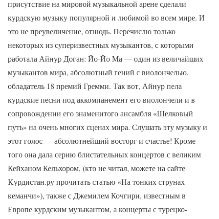
присутствие на мировой музыкальной арене сделали
курдскую музыку популярной и любимой во всем мире. И
это не преувеличение, отнюдь. Перечислю только
некоторых из суперизвестных музыкантов, с которыми
работала Айнур Доган: Йо-Йо Ма — один из величайших
музыкантов мира, абсолютный гений с виолончелью,
обладатель 18 премий Гремми. Так вот, Айнур пела
курдские песни под аккомпанемент его виолончели и в
сопровождении его знаменитого ансамбля «Шелковый
путь» на очень многих сценах мира. Слушать эту музыку и
этот голос — абсолютнейший восторг и счастье! Кроме
того она дала серию блистательных концертов с великим
Кейханом Кельхором, (кто не читал, можете на сайте
Kурдистан.ру прочитать статью «На тонких струнах
кеманчи»), также с Джемилем Кочгири, известным в
Европе курдским музыкантом, а концерты с турецко-