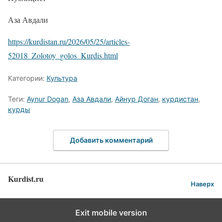
Аза Авдали
https://kurdistan.ru/2026/05/25/articles-
52018_Zolotoy_golos_Kurdis.html
Категории:
Культура
Теги:
Aynur Dogan
,
Аза Авдали
,
Айнур Доган
,
курдистан
,
курды
Добавить комментарий
Kurdist.ru
Наверх
Exit mobile version