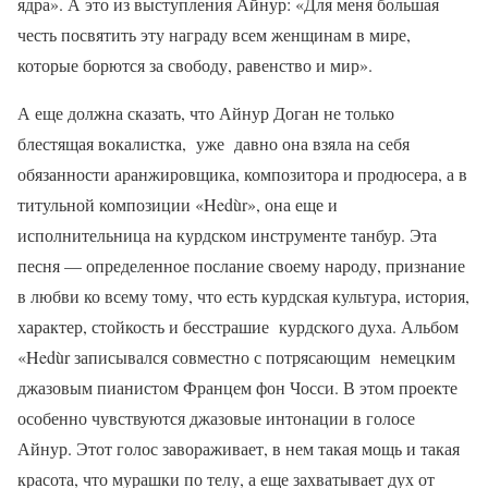
ядра». А это из выступления Айнур: «Для меня большая
честь посвятить эту награду всем женщинам в мире,
которые борются за свободу, равенство и мир».
А еще должна сказать, что Айнур Доган не только
блестящая вокалистка, уже давно она взяла на себя
обязанности аранжировщика, композитора и продюсера, а в
титульной композиции «Hedùr», она еще и
исполнительница на курдском инструменте танбур. Эта
песня — определенное послание своему народу, признание
в любви ко всему тому, что есть курдская культура, история,
характер, стойкость и бесстрашие курдского духа. Альбом
«Hedùr записывался совместно с потрясающим немецким
джазовым пианистом Францем фон Чосси. В этом проекте
особенно чувствуются джазовые интонации в голосе
Айнур. Этот голос завораживает, в нем такая мощь и такая
красота, что мурашки по телу, а еще захватывает дух от