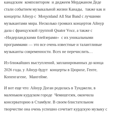
канадским композитором и диджеем Мерджаном Деде
стали событием музыкальной жизни Канады, также как и
концерты Айнур с Morgenland All Star Band с лучшими
музыкантами мира. Несколько громких концертов Айнур
дала с французской группой Quator Voce, а также с
«Нидерландскими блейзерами» с их уникальными
программами — это все очень известные и талантливые
музыканты современности. Всех не перечислить…
Из ближайших выступлений, запланированных до конца
2026 года, у Айнур будут концерты в Цюрихе, Генте,
Копенгагене, Мангейме.
И вот еще что: Айнур Доган родилась в Тунджели, в
маленьком курдском городе Чемишгезек, окончила
консерваторию в Стамбуле. В своем блистательном
творчестве она очень успешно сочетает курдскую музыку с