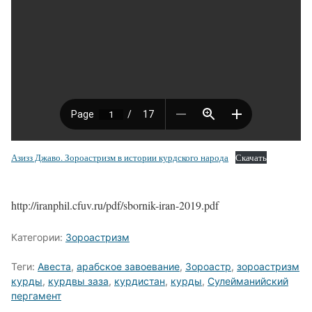
Азизз Джаво. Зороастризм в истории курдского народа
Скачать
http://iranphil.cfuv.ru/pdf/sbornik-iran-2019.pdf
Категории:
Зороастризм
Теги:
Авеста
,
арабское завоевание
,
Зороастр
,
зороастризм
курды
,
курдвы заза
,
курдистан
,
курды
,
Сулейманийский
пергамент