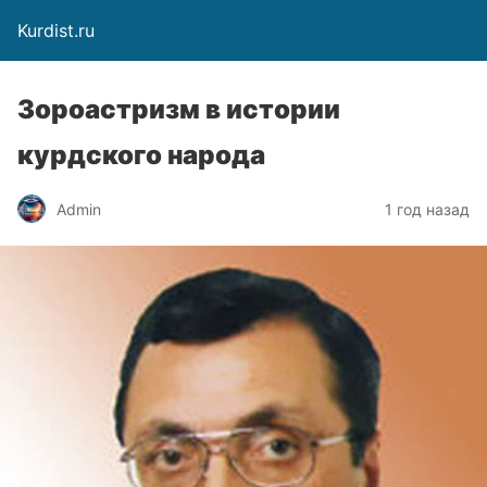
Kurdist.ru
Зороастризм в истории
курдского народа
Admin
1 год назад