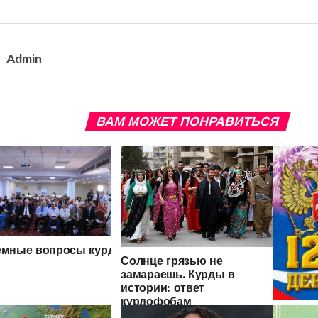
Admin
ВАМ МОЖЕТ ПОНРАВИТЬСЯ
мные вопросы курдской историографии и этнографии
Солнце грязью не
замараешь. Курды в
истории: ответ
курдофобам
С ДНЕМ