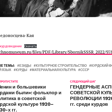
обедоносцева-Кая
 курдоведение
Скачать
ethnomuseum.ru/files/PDF/Library/SbornikSSSR_2022/978
Е ТЕМЫ:
ЕЗИДЫ
КУЛЬТУРНОЕ СТРОИТЕЛЬСТВО
КУРДСКИЙ 
Й ЯЗЫК
КУРДЫ
МАТЕРИАЛЬНАЯ КУЛЬТУРА
СССР
 ПРОПУСТИТЕ
СЛЕДУЮЩИЙ ШАГ
Ленин и большевики
ГЕНДЕРНЫЕ АС
урдами были»: фольклор и
СОВЕТСКОЙ КУЛ
литика в советской
РЕВОЛЮЦИИ 1920
рдской культуре 1920–
гг. среди курдов
30-х гг.