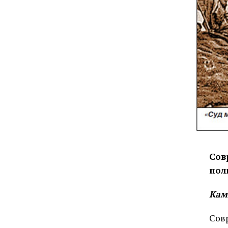
Сов
пол
Кам
Сов