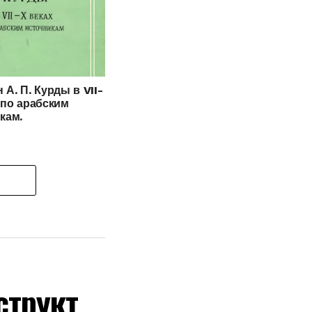
 А. П. Курды в VII-
 по арабским
кам.
структ