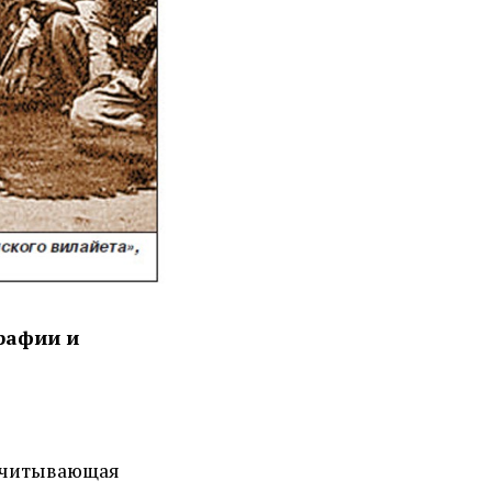
рафии и
асчитывающая