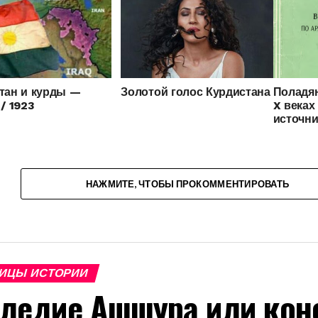
тан и курды —
Золотой голос Курдистана
Поладян
/ 1923
X веках
источни
НАЖМИТЕ, ЧТОБЫ ПРОКОММЕНТИРОВАТЬ
ИЦЫ ИСТОРИИ
ледие Ашшура или кон