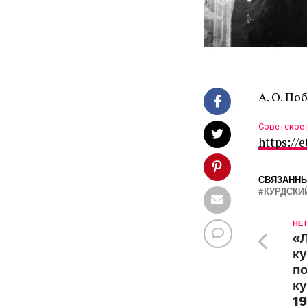
А. О. П
Советское
https://
СВЯЗАННЫ
КУРДСКИ
НЕ
«
к
по
ку
19