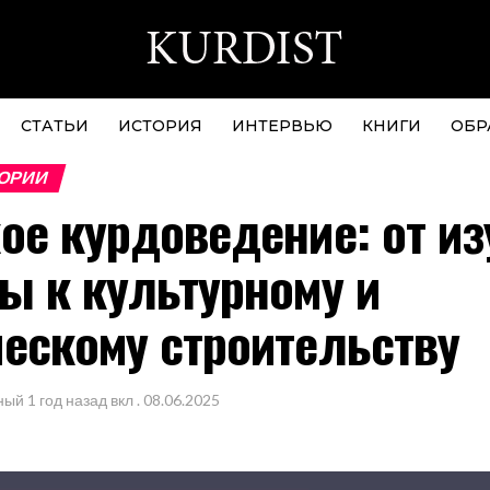
СТАТЬИ
ИСТОРИЯ
ИНТЕРВЬЮ
КНИГИ
ОБР
ОРИИ
ое курдоведение: от и
ы к культурному и
ескому строительству
ный
1 год назад
вкл .
08.06.2025