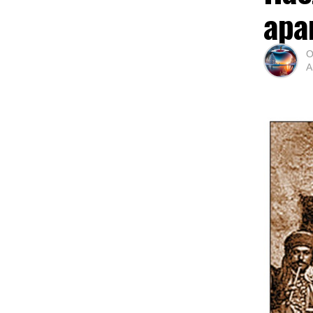
ара
О
А