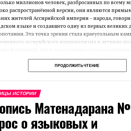
олько миллионов человек, разбросанных по всему м
око распространённой версии, они являются прямы
них жителей Ассирийской империи – народа, говори
дском языке и создавшего одну из первых великих 
потамии. Эта точка зрения стала краеугольным кам
ременного ассирийского национализма и активно по
самой общиной, так и некоторыми исследователями.
ко существует и альтернативный взгляд, который п
ПРОДОЛЖИТЬ ЧТЕНИЕ
ению эту преемственность. В данной статье мы пос
ерём ключевые аргументы обеих сторон и покажем, 
мом происхождении современных ассирийцев от дре
ИЦЫ ИСТОРИИ
рцев не выдерживает критического анализа. Вместо
опись Матенадарана № 
ложим более экономное объяснение, согласно кото
ременные ассирийцы – это потомки арамеев, приняв
рос о языковых и
тианство, которые в церковно-политических целях 
е престижное имя древней империи.