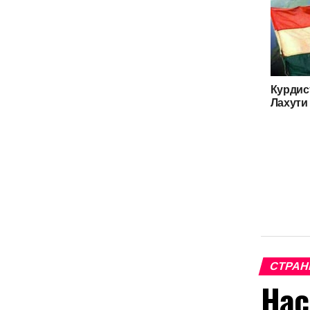
Курдис
Лахути 
СТРАН
Нас