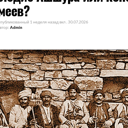
меев?
публикованный
1 неделя назад
вкл .
30.07.2026
втор:
Admin