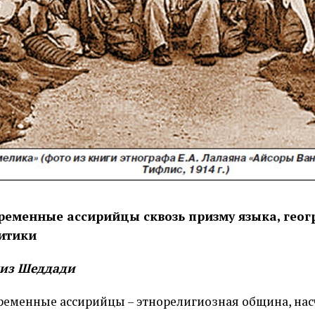
ременные ассирийцы сквозь призму языка, геог
итики
из Шеддади
ременные ассирийцы – этнорелигиозная община, н