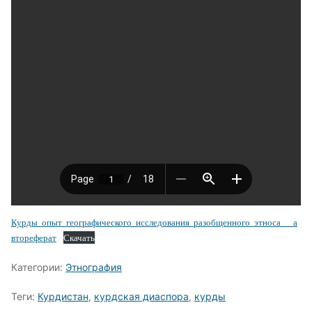
Курды_опыт_географического_исследования_разобщенного_этноса___а
втореферат
Скачать
Категории:
Этнография
Теги:
Курдистан
,
курдская диаспора
,
курды