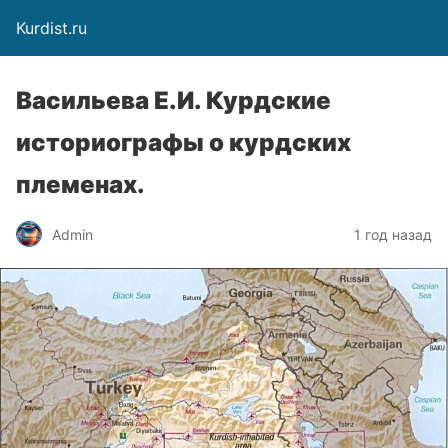
Kurdist.ru
Васильева Е.И. Курдские
историографы о курдских
племенах.
Admin
1 год назад