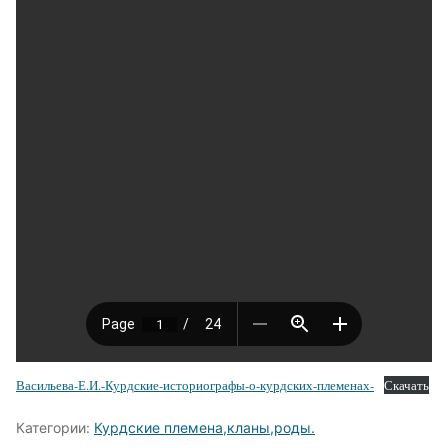
Васильева-Е.И.-Курдские-историографы-о-курдских-племенах-
Скачать
Категории:
Курдские племена,кланы,роды.