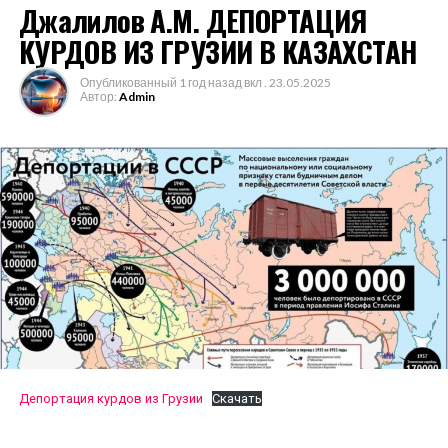
Джалилов А.М. ДЕПОРТАЦИЯ
курдов: межреспубликанское
соперничество в советской
КУРДОВ ИЗ ГРУЗИИ В КАЗАХСТАН
национальной политике (с.47).
Опубликованный
1 год назад
вкл .
23.05.2025
Автор:
Admin
НАЖМИТЕ, ЧТОБЫ ПРОКОММЕНТИРОВАТЬ
Депортация курдов из Грузии
Скачать