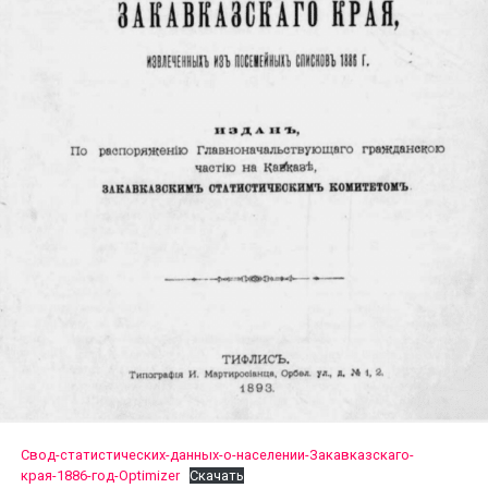
Свод-статистических-данных-о-населении-Закавказскаго-
края-1886-год-Optimizer
Скачать