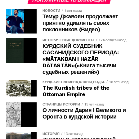
НОВОСТИ
6 лет назад
Темур Джавоян продолжает
приятно удивлять своих
поклонников (Видео)
ИСТОРИЧЕСКИЕ ДОКУМЕНТЫ
12 месяцев назад
КУРДСКИЙ СУДЕБНИК
САСАНИДСКОГО ПЕРИОДА:
«MĀTAKDAN I HAZĀR
DĀTASTĀN»(«Книга тысячи
судебных решений»)
КУРДСКИЕ ПЛЕМЕНА,КЛАНЫ,РОДЫ.
18 лет назад
The Kurdish tribes of the
Ottoman Empire
СТРАНИЦЫ ИСТОРИИ
13 лет назад
О личности Дария I Великого и
Оронта в курдской истории
ИСТОРИЯ
13 лет назад