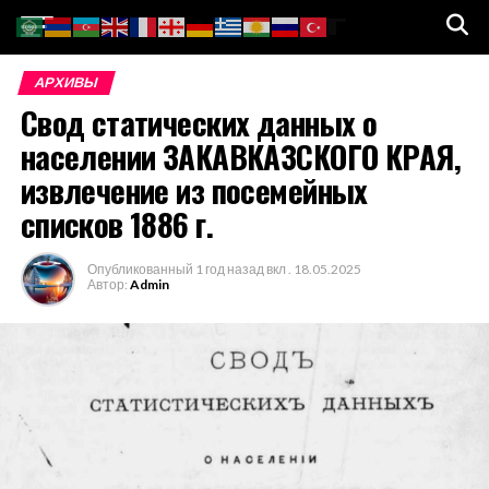
Go to mobile version
АРХИВЫ
Свод статических данных о
населении ЗАКАВКАЗСКОГО КРАЯ,
извлечение из посемейных
списков 1886 г.
Опубликованный
1 год назад
вкл .
18.05.2025
Автор:
Admin