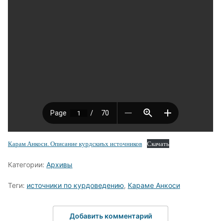
Карам Анкоси. Описание курдскиъх источников
Скачать
Категории:
Архивы
Теги:
источники по курдоведению
,
Караме Анкоси
Добавить комментарий