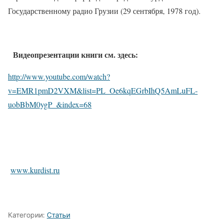
Государственному радио Грузии (29 сентября, 1978 год).
Видеопрезентации книги см. здесь:
http://www.youtube.com/watch?
v=EMR1pmD2VXM&list=PL_Oe6kqEGrbIhQ5AmLuFL-
uobBbM0ygP_&index=68
www.kurdist.ru
Категории:
Статьи