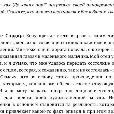
, как "До каких пор?" потрясают своей одновреме
й. Скажите, кто или что вдохновляет Вас в Вашем тв
е Сардар:
Хочу прежде всего выразить моим чи
рность, ведь их высокая оценка вдохновляет меня н
дений. Мне тоже очень дорога новелла, о которой 
показанная глазами маленького мальчика. Мой отец у
я, и я думаю, что мне удалось передать состояние
с отцом, которая, к сожалению, так и не состоялась – 
 Отмечу, что в основу этого произведения по
, которые я, конечно же, облек в соответствующу
И я не могу назвать конкретное лицо или что-то
м для полета моей художественной мысли. Ис
ения в основном становится та реальность, котор
ня привлекает какой-то факт, эпизод и при этом в