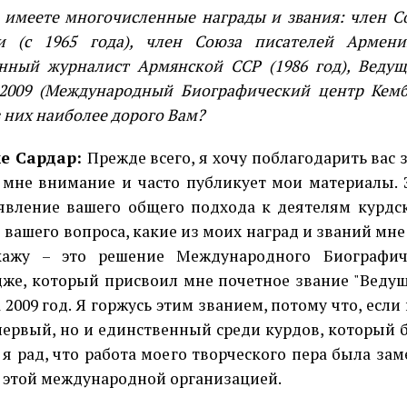
ете многочисленные награды и звания: член Со
и (с 1965 года), член Союза писателей Армении
нный журналист Армянской ССР (1986 год), Веду
2009 (Международный Биографический центр Кемб
з них наиболее дорого Вам?
е Сардар:
Прежде всего, я хочу поблагодарить вас з
 мне внимание и часто публикует мои материалы. 
явление вашего общего подхода к деятелям курдск
я вашего вопроса, какие из моих наград и званий мне
кажу – это решение Международного Биографич
же, который присвоил мне почетное звание "Веду
 2009 год. Я горжусь этим званием, потому что, если
первый, но и единственный среди курдов, который 
И я рад, что работа моего творческого пера была зам
 этой международной организацией.