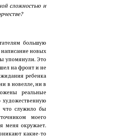
нной сложностью и
орчестве?
тателям большую
а написание новых
вы упомянули. Это
шел на фронт и не
 ожидания ребенка
ни в новелле, ни в
ложены реальные
ю художественную
, что служило бы
точником моего
ая меня окружает.
озникают какие-то