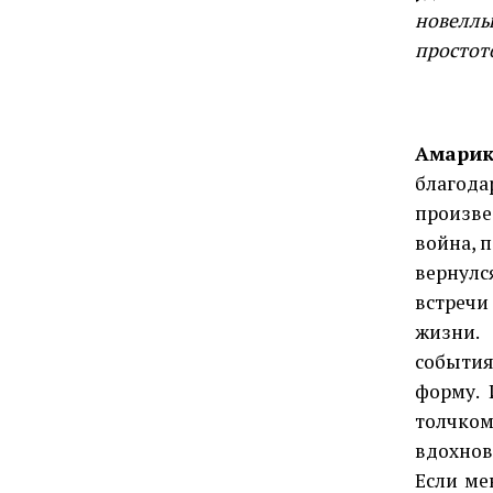
новеллы
простото
Амарик
благода
произве
война, 
вернулс
встречи 
жизни.
события
форму. 
толчко
вдохнов
Если ме