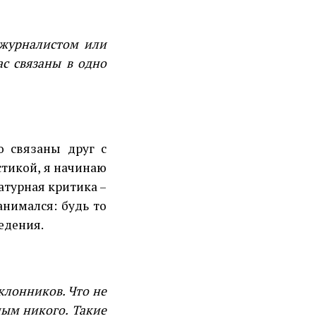
 журналистом или
с связаны в одно
 связаны друг с
стикой, я начинаю
атурная критика –
анимался: будь то
едения.
клонников. Что не
ным никого. Такие