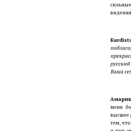
сильные
видения
Kurdist
поблаго
прекрас
русский
Ваша се
Амарик
меня бо
высшее 
тем, чт
и при э