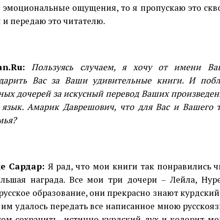
 эмоциональные ощущения, то я пропускаю это скв
 и передаю это читателю.
an.Ru:
Пользуясь случаем, я хочу от имени Ва
дарить Вас за Ваши удивительные книги. И поб
ных дочерей за искусный перевод Ваших произведе
 язык. Амарик Даврешович, что для Вас и Вашего 
мья?
е Сардар:
Я рад, что мои книги так понравились ч
льшая награда. Все мои три дочери – Лейла, Нур
русское образование, они прекрасно знают курдский 
о им удалось передать все написанное мною русско
том сохранить
истинно курдский дух и колорит мо