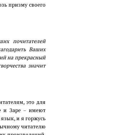
озь призму своего
ших почитателей
лагодарить Ваших
ний на прекрасный
творчества значит
итателям, это для
е и Заре – имеют
язык, и я горжусь
язычному читателю
их произведений.