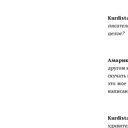
Kurdist
писател
целое?
Амарик
другом 
скучать
это мое
написан
Kurdist
удивите