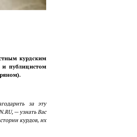
стным курдским
 и публицистом
ряном).
годарить за эту
.RU, — узнать Вас
стории курдов, их