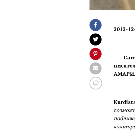
2012-12
Сайт K
писате
АМАРИК
Kurdist
возможн
поближе
культур