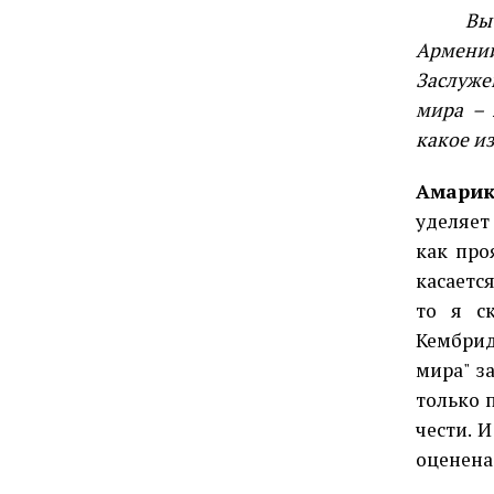
Вы име
Армени
Заслуже
мира – 
какое и
Амарик
уделяет
как про
касаетс
то я с
Кембрид
мира" за
только 
чести. 
оценена