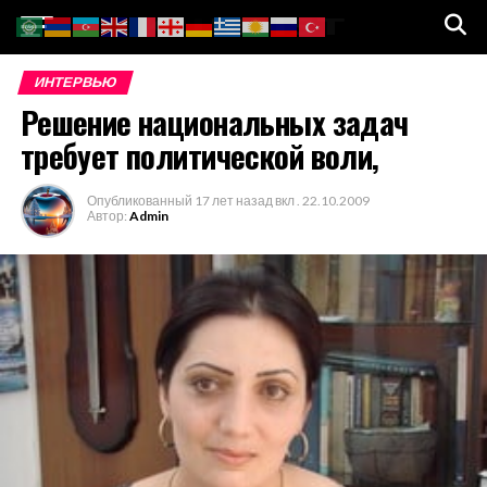
Go to mobile version
ИНТЕРВЬЮ
Решение национальных задач
требует политической воли,
Опубликованный
17 лет назад
вкл .
22.10.2009
Автор:
Admin