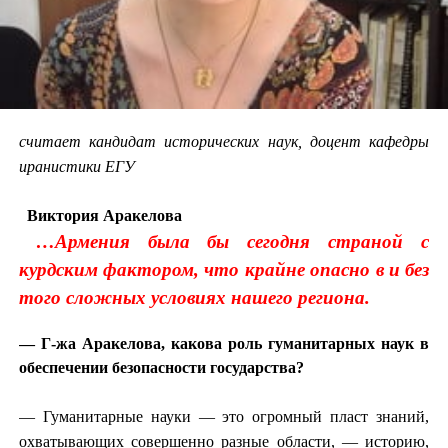
считает кандидат исторических наук, доцент кафедры
иранистики ЕГУ
Виктория Аракелова
…Армения была бы сегодня страной с
курдским фактором, что крайне опасно в и без
того сложных условиях нашего региона.
— Г-жа Аракелова, какова роль гуманитарных наук в
обеспечении безопасности государства?
— Гуманитарные науки — это огромный пласт знаний,
охватывающих совершенно разные области, — историю,