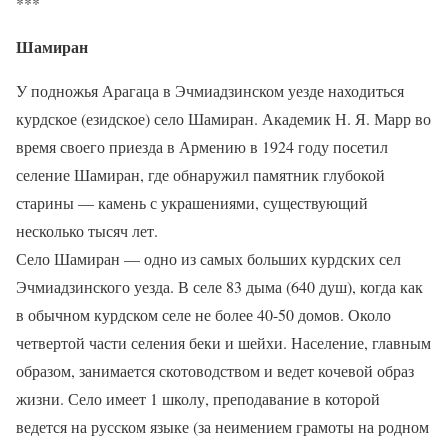
***
Шамиран
У подножья Арагаца в Эчмиадзинском уезде находиться
курдское (езидское) село Шамиран. Академик Н. Я. Марр во
время своего приезда в Армению в 1924 году посетил
селение Шамиран, где обнаружил памятник глубокой
старины — камень с украшениями, существующий
несколько тысяч лет.
Село Шамиран — одно из самых больших курдских сел
Эчмиадзинского уезда. В селе 83 дыма (640 душ), когда как
в обычном курдском селе не более 40-50 домов. Около
четвертой части селения беки и шейхи. Население, главным
образом, занимается скотоводством и ведет кочевой образ
жизни. Село имеет 1 школу, преподавание в которой
ведется на русском языке (за неимением грамоты на родном