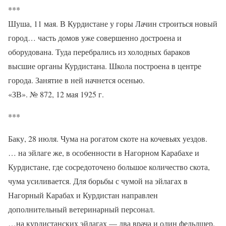
***
Шуша, 11 мая. В Курдистане у горы Лачин строиться новый
город… часть домов уже совершенно достроена и
оборудована. Туда перебрались из холодных бараков
высшие органы Курдистана. Школа построена в центре
города. Занятие в ней начнется осенью.
«ЗВ». № 872, 12 мая 1925 г.
***
Баку, 28 июля. Чума на рогатом скоте на кочевьях уездов.
… на эйлаге же, в особенности в Нагорном Карабахе и
Курдистане, где сосредоточено большое количество скота,
чума усиливается. Для борьбы с чумой на эйлагах в
Нагорный Карабах и Курдистан направлен
дополнительный ветеринарный персонал.
…на курдистанских эйлагах — два врача и один фельдшер.