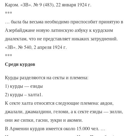
Карэм. «ЗВ». № 9 (483), 22 января 1924 г.
***
… была бы весьма необходимо приспособит принятую в
Азербайджане новую латинскую азбуку к курдским
диалектам, что не представляет никаких затруднений.
«ЗВ». № 540, 2 апреля 1924 г.
***
Среди курдов
Курды разделяются на секты и племена:
1) курды — езиды
2) курды – халта1.
К секте халта относятся следующие племена: авдои,
джалали, джамалдини, геломи, а к секте езиды — зилли,
они же сипки, гасни, зукри и акомеи.
В Армении курдов имеется около 15.000 чел. …