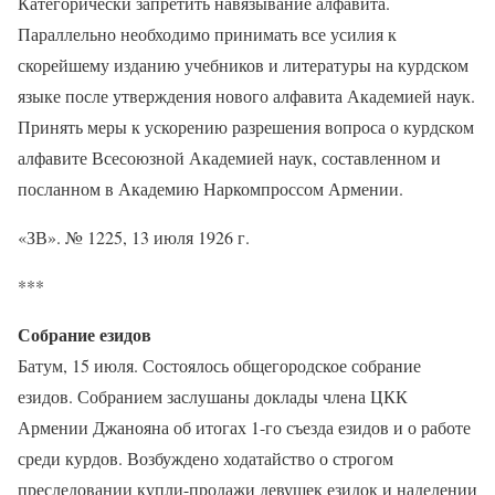
Категорически запретить навязывание алфавита.
Параллельно необходимо принимать все усилия к
скорейшему изданию учебников и литературы на курдском
языке после утверждения нового алфавита Академией наук.
Принять меры к ускорению разрешения вопроса о курдском
алфавите Всесоюзной Академией наук, составленном и
посланном в Академию Наркомпроссом Армении.
«ЗВ». № 1225, 13 июля 1926 г.
***
Собрание езидов
Батум, 15 июля. Состоялось общегородское собрание
езидов. Собранием заслушаны доклады члена ЦКК
Армении Джанояна об итогах 1-го съезда езидов и о работе
среди курдов. Возбуждено ходатайство о строгом
преследовании купли-продажи девушек езидок и наделении