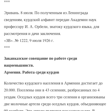
***
Эривань. 8 июля. По полученным из Ленинграда
сведениям, курдский алфавит передан Академии наук
профессору И. А. Орбели, знатоку курдского языка, для
рассмотрения и дачи заключения.
«ЗВ». № 1222, 9 июля 1926 г.
***
Закавказское совещание по работе среди
нацменьшинств.
Армения. Работа среди курдов
Количество курдского населения в Армении достигает до
20.000. Поселены они в 43 селениях, разбросанных по 4
уездам. Оседлых курдов всего три селения и организованы
две молочные артели среди оседлых курдов, объединяющее
90 хозяйств. Эти артели являются показательными. В