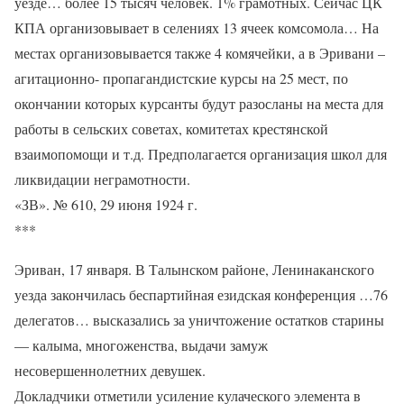
уезде… более 15 тысяч человек. 1% грамотных. Сейчас ЦК
КПА организовывает в селениях 13 ячеек комсомола… На
местах организовывается также 4 комячейки, а в Эривани –
агитационно- пропагандистские курсы на 25 мест, по
окончании которых курсанты будут разосланы на места для
работы в сельских советах, комитетах крестянской
взаимопомощи и т.д. Предполагается организация школ для
ликвидации неграмотности.
«ЗВ». № 610, 29 июня 1924 г.
***
Эриван, 17 января. В Талынском районе, Ленинаканского
уезда закончилась беспартийная езидская конференция …76
делегатов… высказались за уничтожение остатков старины
— калыма, многоженства, выдачи замуж
несовершеннолетних девушек.
Докладчики отметили усиление кулаческого элемента в