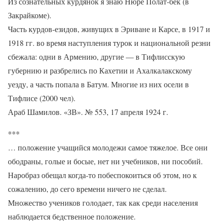
Из сознательных курдянок я знаю Нюре Полат-бек (в
Закрайкоме).
Часть курдов-езидов, живущих в Эриване и Карсе, в 1917 и
1918 гг. во время наступления турок и национальной резни
сбежала: одни в Армению, другие — в Тифлисскую
губернию и разбрелись по Кахетии и Ахалкалакскому
уезду, а часть попала в Батум. Многие из них осели в
Тифлисе (2000 чел).
Араб Шамилов. «ЗВ». № 553, 17 апреля 1924 г.
***
… положение учащийся молодежи самое тяжелое. Все они
ободраны, голые и босые, нет ни учебников, ни пособий.
Наробраз обещал когда-то побеспокоиться об этом, но к
сожалению, до сего времени ничего не сделал.
Множество учеников голодает, так как среди населения
наблюдается бедственное положение.