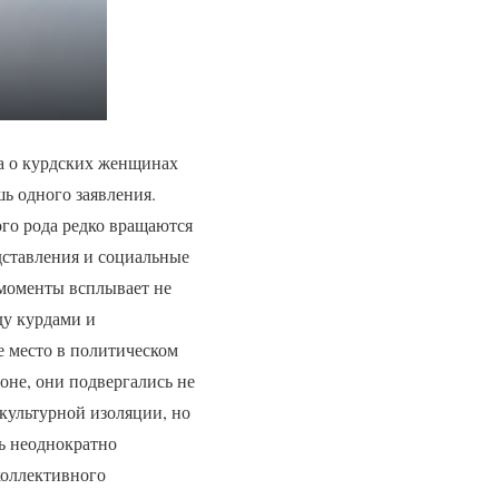
а о курдских женщинах
шь одного заявления.
ого рода редко вращаются
дставления и социальные
 моменты всплывает не
ду курдами и
 место в политическом
не, они подвергались не
культурной изоляции, но
сть неоднократно
коллективного