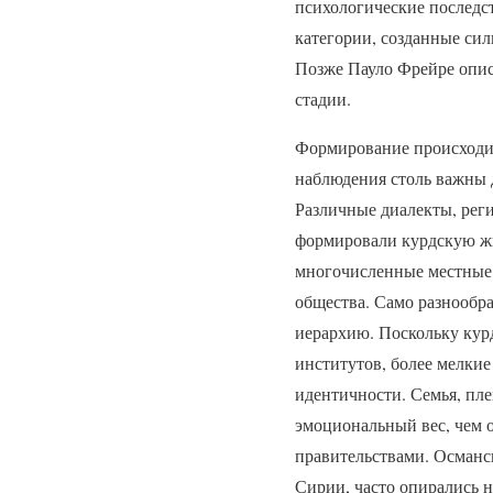
психологические последст
категории, созданные сил
Позже Пауло Фрейре опис
стадии.
Формирование происходит
наблюдения столь важны 
Различные диалекты, рег
формировали курдскую жи
многочисленные местные 
общества. Само разнообра
иерархию. Поскольку кур
институтов, более мелки
идентичности. Семья, пле
эмоциональный вес, чем 
правительствами. Османск
Сирии, часто опирались 