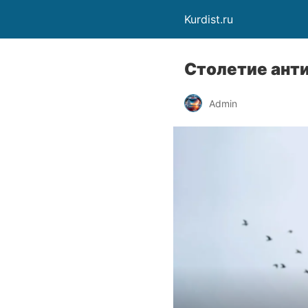
Kurdist.ru
Столетие ант
Admin