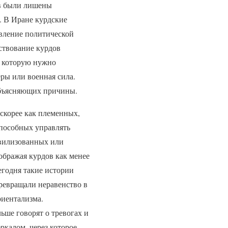
ов были лишены
. В Иране курдские
явление политической
ествование курдов
 , которую нужно
ры или военная сила.
 объясняющих причины.
корее как племенных,
способных управлять
ивилизованных или
ображая курдов как менее
годня такие истории
ревращали неравенство в
риентализма.
ше говорят о тревогах и
ркалом, через которое