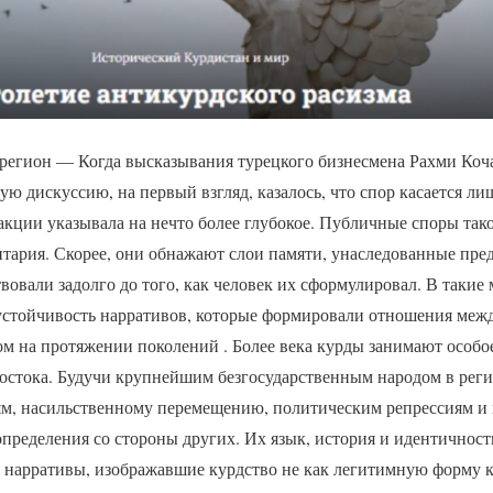
егион — Когда высказывания турецкого бизнесмена Рахми Коч
ю дискуссию, на первый взгляд, казалось, что спор касается ли
кции указывала на нечто более глубокое. Публичные споры так
нтария. Скорее, они обнажают слои памяти, унаследованные пре
вовали задолго до того, как человек их сформулировал. В такие
 устойчивость нарративов, которые формировали отношения меж
 на протяжении поколений . Более века курды занимают особое
стока. Будучи крупнейшим безгосударственным народом в регио
м, насильственному перемещению, политическим репрессиям и 
еделения со стороны других. Их язык, история и​​​​​​​​​​ идентично
з нарративы, изображавшие курдство не как легитимную форму 