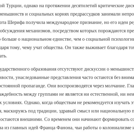
ой Турции, однако на протяжении десятилетий критические дис
меньшинств и социальных корнях предрассудков занимали непрос
ота Шерифа получила международное признание, но его идеи ре
обсуждения механизмов, посредством которых порождаются пред
 больше о национальном единстве, чем о социальной психологи
даря тому, чему учат общества. Он также выживает благодаря то
ать.
рственного образования отсутствуют дискуссии о меньшинст
ивости, унаследованные представления часто остаются без вним
остоянной пропаганде. Они воспроизводятся через молчание. Г
раждебность между группами не является ни естественной, ни не
условиях. Однако, когда обществам не рекомендуется изучать э
, маскируясь под традиции, здравый смысл или национальную па
 остаются внешними. Со временем они начинают формировать со
на из главных идей Франца Фанона, чьи работы о колониализме 