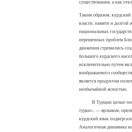
существования, а как от
Таким образом, курдский 
власти, памяти и долгой
национальных государств
нерешенных проблем Ближ
движения стремились созд
большого курдского насе
исключительно путем вклю
воображаемого сообщества
является продуктом полит
необычайной ясностью.
В Турции целые поколен
турки», — ярлыком, призв
курдский язык подвергалс
Аналогичная динамика на