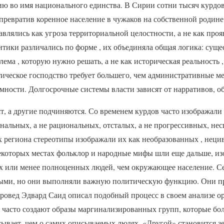
ю во имя национального единства. В Сирии сотни тысяч курд
превратив коренное население в чужаков на собственной родине
авлялись как угроза территориальной целостности, а не как про
итики различались по форме , их объединяла общая логика: сущ
лема , которую нужно решать, а не как историческая реальность
ическое господство требует большего, чем административные ме
имности. Долгосрочные системы власти зависят от нарративов,
другие подчиняются. Со временем курдов часто изображали с
нальных, а не рациональных, отсталых, а не прогрессивных, не
ях региона стереотипы изображали их как необразованных , нец
некоторых местах фольклор и народные мифы шли еще дальше, из
х или менее полноценных людей, чем окружающее население. Се
ными, но они выполняли важную политическую функцию. Они п
уровед Эдвард Саид описал подобный процесс в своем анализе о
асто создают образы маргинализированных групп, которые боль
сывает, чем о самих описываемых людях. «Другой» становится зе