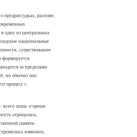
о предрассудках, расизме,
современных
 в одну из центральных
ерсидские национальные
венности, существование
о формируется
аходится за пределами
ой, но обычно она
от процесс с
 всего лишь «горные
ность отрицалась,
ственной памяти.
 стремились изменить