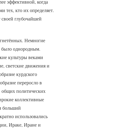
лее эффективной, когда
и тех, кто их определяет.
т своей глубочайшей
угнетённых. Немногие
е было однородным.
кие культуры веками
е, светские движения и
образие курдского
образие переросло в
ы общих политических
широкие коллективные
ли больший
кратно использовались
ции, Ираке, Иране и