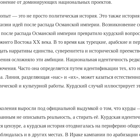
клонение от доминирующих национальных проектов.
опыт — это не просто политическая история. Это также история 
 жизни идей после распада Османской империи. Возникновение 
 после распада Османской империи превратило курдский вопрос
него Востока XX века. В то время как турецкие, арабские и п
ать нарративы единства, суверенитета и исторической преемст
ления осложняло эти амбиции. Национальная идентичность редк
чения. Часто она определяется путем идентификации тех, кто н
. Линия, разделяющая «нас» и «их», может казаться естественн
ической и культурной работы. Курдский случай иллюстрирует эт
ия выросли под официальной выдумкой о том, что курды —
анным не описывать реальность, а стирать её. Курдская идентич
я цензуре, а курдская история отодвигалась на периферию обще
блюдалась и в других местах. В Ираке кампании по арабизации