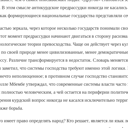
. В этом смысле антикурдские предрассудки никогда не касалис
 как формирующиеся национальные государства представляли се
астью зеркала, через которое несколько государств понимали с
этот момент предрассудки начинают двигаться в сторону расизм
биологические теории превосходства. Чаще он действует через к
 по своей природе менее цивилизованные, менее демократичные
ссу. Различие трансформируется в недостаток. Словарь меняется 
заметил, что системы господства требуют именно этой логики.
нечто неполноценное; в противном случае господство становитс
лле Мбембе утверждал, что современные системы власти часто 
я полностью человеческим, а чей остается на периферии полити
зрения курдский вопрос никогда не касался исключительно терри
акже борьба.
то имеет право определять народ? Кто решает, является ли язык