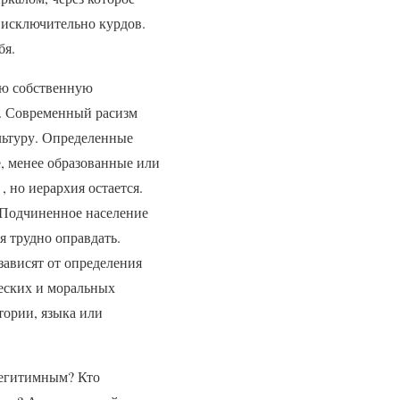
ь исключительно курдов.
бя.
вою собственную
а. Современный расизм
ультуру. Определенные
, менее образованные или
, но иерархия остается.
 Подчиненное население
я трудно оправдать.
зависят от определения
ческих и моральных
тории, языка или
 легитимным? Кто