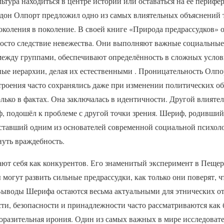
льтура находиться в центре истории или оставаться на её пери
дон Олпорт предложил одно из самых влиятельных объяснений т
околения в поколение. В своей книге «Природа предрассудков» о
росто следствие невежества. Они выполняют важные социальны
ежду группами, обеспечивают определённость в сложных услов
ые иерархии, делая их естественными . Проницательность Олпо
троения часто сохранялись даже при изменении политических об
олько в фактах. Она заключалась в идентичности. Другой влият
, подошёл к проблеме с другой точки зрения. Шериф, родивший
ставший одним из основателей современной социальной психол
нуть враждебность.
ют себя как конкурентов. Его знаменитый эксперимент в Пещер
могут развить сильные предрассудки, как только они поверят, чт
Выводы Шерифа остаются весьма актуальными для этнических 
сти, безопасности и принадлежности часто рассматриваются как 
оразительная ирония. Один из самых важных в мире исследова