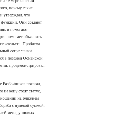
ферии? Американский
ого, почему такие
н утверждал, что
е функции. Они создают
иях и помогают
рта помогает объяснить,
стоятельств. Проблема
ельный социальный
ся в поздней Османской
огии, продемонстрировал,
е Разбойников показал,
о на кону стоят статус,
отношений на Ближнем
борьба с нулевой суммой.
телей межгрупповых