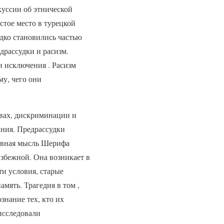
куссии об этнической
тое место в турецкой
дко становились частью
рассудки и расизм.
и исключения . Расизм
му, чего они
вах, дискриминации и
ания. Предрассудки
лавная мысль Шерифа
избежной. Она возникает в
ти условия, старые
мять. Трагедия в том ,
знание тех, кто их
исследовали