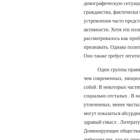
демографическую ситуаци
гражданства, фактически 
устремления часто предст
активности. Хотя эти пол
рассматривалось как проб
признавать. Однако полит
Оно также требует легит
Одни группы правят, а 
чем современных, эмоцио
собой. В некоторых част
социально отсталых . В 
утонченных, менее чисты
могут показаться абсурд
здравый смысл . Литерат
Доминирующие общества ч
амбициях тех, кто их опи