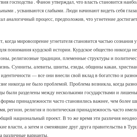
вия господства . Фанон утверждал, что власть становится наибо
ьными , усваиваются слабыми. Люди начинают видеть себя глазам
ал аналогичный процесс, предположив, что угнетение достигае
, когда мировоззрение угнетателя становится частью сознания 
для понимания курдской истории. Курдское общество никогда н
ионы, религиозные традиции, племенные структуры и политичес
знь. Сунниты, алевиты, шииты, езиды, общины какаи, христиан
идентичности — все они внесли свой вклад в богатство и разно
зие никогда не было проблемой. Проблема возникла, когда разно
ды были разделены между несколькими государствами и лишен
е формы принадлежности часто становились важнее, чем более 
мя, регион, религия и политическая принадлежность часто име
общий национальный проект. В то же время эти различия неодно
ие власти, а затем и сменявшие друг друга правительства в Тур
на различные варианты.