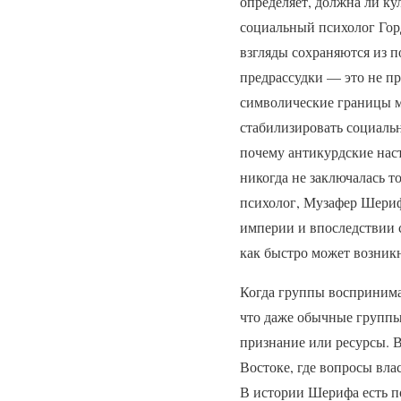
определяет, должна ли ку
социальный психолог Гор
взгляды сохраняются из п
предрассудки — это не п
символические границы м
стабилизировать социальн
почему антикурдские нас
никогда не заключалась т
психолог, Музафер Шериф
империи и впоследствии 
как быстро может возник
Когда группы воспринима
что даже обычные группы 
признание или ресурсы. 
Востоке, где вопросы вла
В истории Шерифа есть п