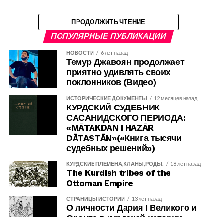
ПРОДОЛЖИТЬ ЧТЕНИЕ
ПОПУЛЯРНЫЕ ПУБЛИКАЦИИ
НОВОСТИ
6 лет назад
Темур Джавоян продолжает
приятно удивлять своих
поклонников (Видео)
ИСТОРИЧЕСКИЕ ДОКУМЕНТЫ
12 месяцев назад
КУРДСКИЙ СУДЕБНИК
САСАНИДСКОГО ПЕРИОДА:
«MĀTAKDAN I HAZĀR
DĀTASTĀN»(«Книга тысячи
судебных решений»)
КУРДСКИЕ ПЛЕМЕНА,КЛАНЫ,РОДЫ.
18 лет назад
The Kurdish tribes of the
Ottoman Empire
СТРАНИЦЫ ИСТОРИИ
13 лет назад
О личности Дария I Великого и