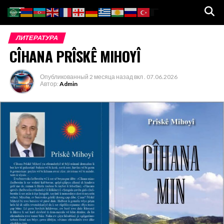
Go to mobile version
ЛИТЕРАТУРА
CÎHANA PRÎSKÊ MIHOYÎ
Опубликованный
2 месяца назад
вкл .
07.06.2026
Автор:
Admin