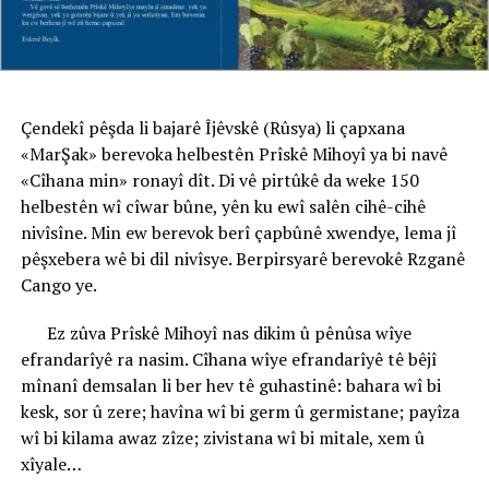
Çendekî pêşda li bajarê Îjêvskê (Rûsya) li çapxana
«MarŞak» berevoka helbestên Prîskê Mihoyî ya bi navê
«Cîhana min» ronayî dît. Di vê pirtûkê da weke 150
helbestên wî cîwar bûne, yên ku ewî salên cihê-cihê
nivîsîne. Min ew berevok berî çapbûnê xwendye, lema jî
pêşxebera wê bi dil nivîsye. Berpirsyarê berevokê Rzganê
Cango ye.
Ez zûva Prîskê Mihoyî nas dikim û pênûsa wîye
efrandarîyê ra nasim. Cîhana wîye efrandarîyê tê bêjî
mînanî demsalan li ber hev tê guhastinê: bahara wî bi
kesk, sor û zere; havîna wî bi germ û germistane; payîza
wî bi kilama awaz zîze; zivistana wî bi mitale, xem û
xîyale…