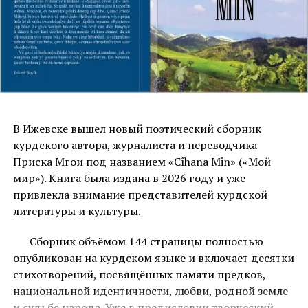
xwe dike «lodeke» tam…
Vê gavê sê berhemên Prîskê Mihoyîye mayîn jî
amadene: yek ya wergêran, yek ya gotarên bijare û yek jî
ya serhatyan. Em bawerin, ku ew berhem jî wê zû herne
çapxanê…
Belê, cîhana Prîskê Mihoyî ya efrandarîyê tê bêjî
В Ижевске вышел новый поэтический сборник
mînanî demsalan li ber hev tê guhastinê: bahara wî bi
курдского автора, журналиста и переводчика
kesk, sor û zere; havîna wî bi germ û germistane; payîza
Приска Мгои под названием «Cîhana Min» («Мой
wî bi kilama awaz zîze; zivistana wî bi mitale, xem û
мир»). Книга была издана в 2026 году и уже
xîyale…
привлекла внимание представителей курдской
литературы и культуры.
Ez birayê xweyî hizkirî Prîskê Mihoyî bi dil û can pîroz
dikim bo weșena vê berhema hêja û serkeftî.
Сборник объёмом 144 страницы полностью
опубликован на курдском языке и включает десятки
Eskerê Boyîk
стихотворений, посвящённых памяти предков,
национальной идентичности, любви, родной земле
СВЯЗАННЫЕ ТЕМЫ:
"CÎHANA MIN"
PRÎSKÊ MIHOYÎ
и судьбе народа. Уже в предисловии творческий