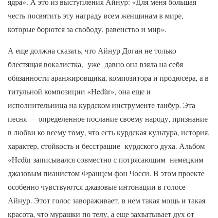
ядра». А это из выступления Айнур: «Для меня большая
честь посвятить эту награду всем женщинам в мире,
которые борются за свободу, равенство и мир».
А еще должна сказать, что Айнур Доган не только
блестящая вокалистка, уже давно она взяла на себя
обязанности аранжировщика, композитора и продюсера, а в
титульной композиции «Hedùr», она еще и
исполнительница на курдском инструменте танбур. Эта
песня — определенное послание своему народу, признание
в любви ко всему тому, что есть курдская культура, история,
характер, стойкость и бесстрашие курдского духа. Альбом
«Hedùr записывался совместно с потрясающим немецким
джазовым пианистом Францем фон Чосси. В этом проекте
особенно чувствуются джазовые интонации в голосе
Айнур. Этот голос завораживает, в нем такая мощь и такая
красота, что мурашки по телу, а еще захватывает дух от