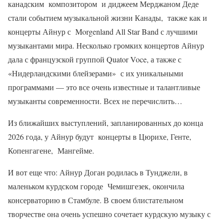
канадским композитором и диджеем Мерджаном Деде
стали событием музыкальной жизни Канады, также как и
концерты Айнур с Morgenland All Star Band с лучшими
музыкантами мира. Несколько громких концертов Айнур
дала с французской группой Quator Voce, а также с
«Нидерландскими блейзерами» с их уникальными
программами — это все очень известные и талантливые
музыканты современности. Всех не перечислить…
Из ближайших выступлений, запланированных до конца
2026 года, у Айнур будут концерты в Цюрихе, Генте,
Копенгагене, Мангейме.
И вот еще что: Айнур Доган родилась в Тунджели, в
маленьком курдском городе Чемишгезек, окончила
консерваторию в Стамбуле. В своем блистательном
творчестве она очень успешно сочетает курдскую музыку с