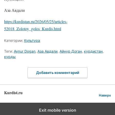
Аза Авдали
https://kurdistan.ru/2026/05/25/articles-
52018_Zolotoy_golos_Kurdis.html
Категории:
Культура
Теги:
Aynur Dogan
,
Аза Авдали
,
Айнур Доган
,
курдистан
,
курды
Добавить комментарий
Kurdist.ru
Наверх
Exit mobile version