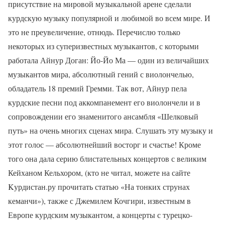
присутствие на мировой музыкальной арене сделали
курдскую музыку популярной и любимой во всем мире. И
это не преувеличение, отнюдь. Перечислю только
некоторых из суперизвестных музыкантов, с которыми
работала Айнур Доган: Йо-Йо Ма — один из величайших
музыкантов мира, абсолютный гений с виолончелью,
обладатель 18 премий Гремми. Так вот, Айнур пела
курдские песни под аккомпанемент его виолончели и в
сопровождении его знаменитого ансамбля «Шелковый
путь» на очень многих сценах мира. Слушать эту музыку и
этот голос — абсолютнейший восторг и счастье! Кроме
того она дала серию блистательных концертов с великим
Кейханом Кельхором, (кто не читал, можете на сайте
Kурдистан.ру прочитать статью «На тонких струнах
кеманчи»), также с Джемилем Кочгири, известным в
Европе курдским музыкантом, а концерты с турецко-