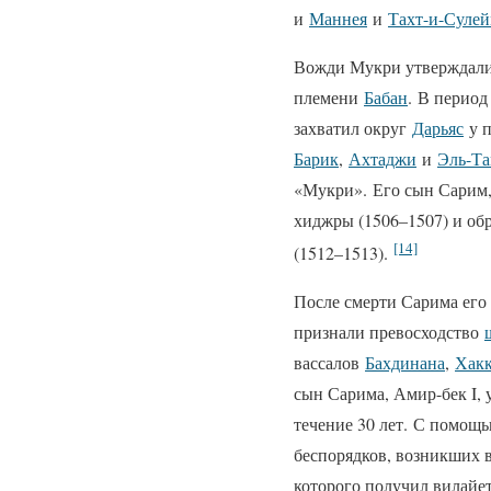
и
Маннея
и
Тахт-и-Суле
Вожди Мукри утверждали,
племени
Бабан
. В период
захватил округ
Дарьяс
у п
Барик
,
Ахтаджи
и
Эль-Т
«Мукри». Его сын Сарим,
хиджры (1506–1507) и об
[14]
(1512–1513).
После смерти Сарима его
признали превосходство
вассалов
Бахдинана
,
Хак
сын Сарима, Амир-бек I, 
течение 30 лет. С помощ
беспорядков, возникших 
которого получил вилайе