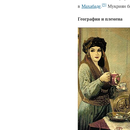
[5]
в
Махабаде
.
Мукриян б
География и племена