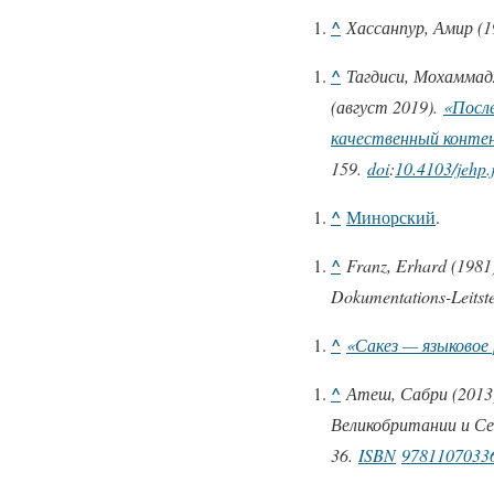
^
Хассанпур, Амир (1
^
Тагдиси, Мохаммад
(август 2019).
«После
качественный конте
159.
doi
:
10.4103/jehp
^
Минорский
.
^
Franz, Erhard (1981)
Dokumentations-Leitste
^
«Сакез — языковое
^
Атеш, Сабри (2013
Великобритании и Се
36.
ISBN
9781107033