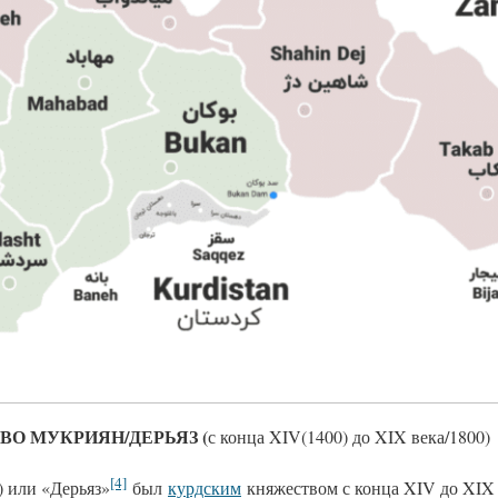
О МУКРИЯН/ДЕРЬЯЗ (
с конца XIV(1400) до XIX века/1800)
[4]
: موکریان) или «Дерьяз»
был
курдским
княжеством с конца XIV до XIX 