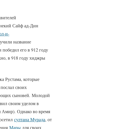
авителей
 некий Сайф ад-Дин
ол-и-
лучили название
 победил его в 912 году
жно, в 918 году хиджры
ка Рустама, которые
 послал своих
дующих сыновей. Молодой
вил своим уделом в
 Амир). Однако во время
посетил
султана Мурада
, от
ения
Мары
для своих