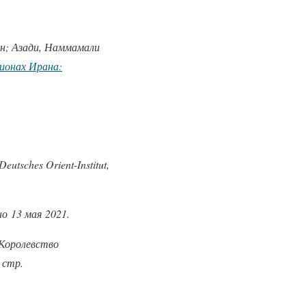
ан; Азади, Наммамали
гионах Ирана:
Deutsches Orient-Institut,
о 13 мая 2021.
 Королевство
 стр.