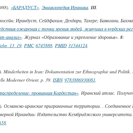
988).
«БАРАДУСТ»
.
Энциклопедия Ираника
.
III
.
хосейн; Ирандуст, Сейдфахим; Дехдари, Тахере; Баянгани, Бахм
дствия ожирения с точки зрения людей, живущих в курдских ре
нт-анализ»
. Журнал «Образование и укрепление здоровья».
8
:
.jehp_13_19
.
PMC
6745888
.
PMID
31544124
.
. Minderheiten in Iran: Dokumentation zur Ethnographie und Politik.
lle Moderner Orient. p. 39.
ISBN
9783886930081
.
 распределение: провинция Кордестан»
. Иранский атлас. Получен
). Османско-иранские приграничные территории. . Соединенное
верной Ирландии: Издательство Кембриджского университета.
658
.