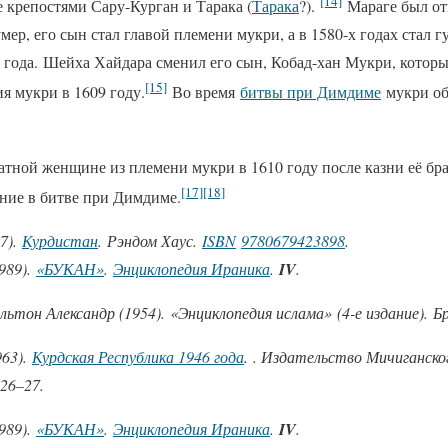
[14]
же крепостями Сару-Курган и Тарака (
Тарака
?).
Мараге был отв
мер, его сын стал главой племени мукри, а в 1580-х годах стал 
8 года. Шейха Хайдара сменил его сын, Кобад-хан Мукри, котор
[15]
я мукри в 1609 году.
Во время
битвы при Димдиме
мукри об
тной женщине из племени мукри в 1610 году после казни её бра
[17]
[18]
ние в битве при Димдиме.
7).
Курдистан
. Рэндом Хаус.
ISBN
9780679423898
.
989).
«БУКАН»
.
Энциклопедия Ираника
.
IV
.
льтон Александр (1954). «Энциклопедия ислама» (4-е издание). Бр
963).
Курдская Республика 1946 года
. . Издательство Мичиганско
 26–27.
989).
«БУКАН»
.
Энциклопедия Ираника
.
IV
.