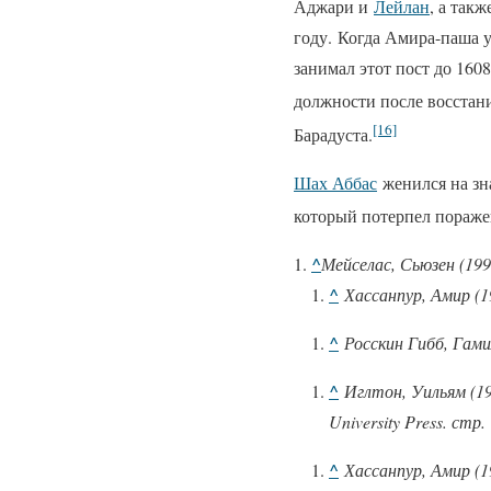
Аджари и
Лейлан
, а так
году. Когда Амира-паша у
занимал этот пост до 160
должности после восстани
[16]
Барадуста.
Шах Аббас
женился на зна
который потерпел пораже
^
Мейселас, Сьюзен (199
^
Хассанпур, Амир (1
^
Росскин Гибб, Гами
^
Иглтон, Уильям (1
University Press. стр.
^
Хассанпур, Амир (1