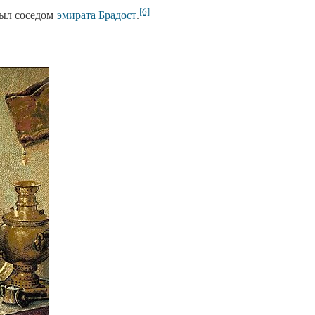
[6]
ыл соседом
эмирата Брадост
.