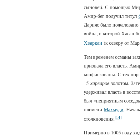
сыновей. С помощью Ми
Амир-бег получил титул
Дарияс было пожаловано 
война, в которой Хасан б
Хваркан
(к северу от Мара
Тем временем османы за
признала его власть. Ами
конфискованы. С тех пор
15
харваров
золотом. Зат
удерживал власть в восс
был «неприятным соседом»
племени
Махмуди
. Начал
[14]
столкновения.
Примерно в 1005 году хи