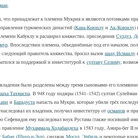
йман
.
 что принадлежат к племени Мукрия и являются потомками пр
 правления туркменских династий (
Кара-Коюнлу
и
Ак-Коюнлу
)
лемени Кабуклу и расширил княжество, присоединив
Сулдуз
,
Д
амур
. Впоследствии племена, объединённые под его началом, по
 следующий правитель княжества, бросил вызов
шаху Исмаилу
и
ратился за поддержкой и инвеститурой к
султану Селиму
, возмо
 владения были разделены между тремя сыновьями его племянни
шаха Тахмаспа
. В 948 году хиджры (1541–1542) султан Сулейман
кари
и
Барадуста
напасть на Мукри, которые убили трёх после
унаследовал их владения, получил инвеституру от
османов
и пра
ью Сефевидов ему наследовал внук Рустама (также носивший имя
в правление
Мухаммада Ходабандеха
в 1583 году, Амира-бег II 
т
Бабан
(
Шахр-и-Зур
), санджак
Мосул
,
Эрбиль
и некоторые влад