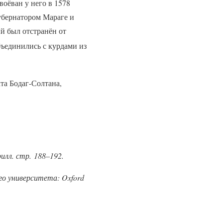
оёван у него в 1578
губернатором Мараге и
ый был отстранён от
ъединились с курдами из
та Бодаг-Солтана,
илл. стр. 188–192.
го университета: Oxford