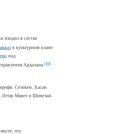
ки входил в состав
акказ
в культурном плане
тво
под
[10]
 управления Ардалана.
ерефи, Селекеи, Хасан
, Летау Мавет и Шивезаи.
месте, что