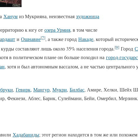
на
Ханум
из Мукрияна, неизвестная
художница
территорию к югу от
озера Урмия
, в том числе
[7]
ардашт
и
Ошнавие
, а также город
Накаде
, который историчес
[9]
я курды составляют лишь около 35% населения города.
Город
С
хотя в политическом плане он больше походил на
город-государс
ан
, хотя и был автономным вассалом, а не частью центрального
бруки
,
Гевирк
,
Мангур
,
Мукри
,
Билбас
, Амире, Хелки, Шейх Ш
ир, Фекиези, Аблес, Барик, Сулеймани, Бейи, Омербил, Мерзинк
равили
Хадабаниды
; этот регион находится в том же или похожем 