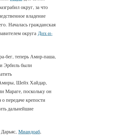
азграбил округ, за что
ледственное владение
го. Началась гражданская
правителем округа
Дих-и-
ра-бег, теперь Амир-паша,
 и Эрбиль были
латить
 Амиры, Шейх Хайдар,
ли Мараге, поскольку он
 о передаче крепости
тить дальнейшие
 Дарьяс,
Миандоаб
,