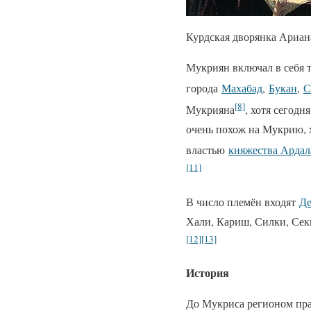
Курдская дворянка Ариа
Мукриян включал в себя 
города
Махабад
,
Букан
,
С
[8]
Мукрияна
, хотя сегодн
очень похож на Мукрию, 
властью
княжества Ардал
[11]
В число племён входят
Де
Хали, Кариш, Силки, Сек
[12]
[13]
История
До Мукриса регионом п