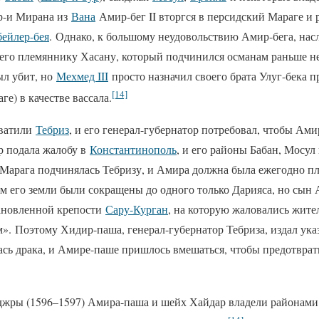
р-и Мирана из
Вана
Амир-бег II вторгся в персидский Мараге и р
бейлер-бея
. Однако, к большому неудовольствию Амир-бега, нас
его племяннику Хасану, который подчинился османам раньше не
ыл убит, но
Мехмед III
просто назначил своего брата Улуг-бека 
[14]
ге) в качестве вассала.
хватили
Тебриз
, и его генерал-губернатор потребовал, чтобы Ами
р подала жалобу в
Константинополь
, и его районы Бабан, Мосул
 Марага подчинялась Тебризу, и Амира должна была ежегодно п
ем его земли были сокращены до одного только Дарияса, но сын
тановленной крепости
Сару-Курган
, на которую жаловались жите
. Поэтому Хидир-паша, генерал-губернатор Тебриза, издал указ
ась драка, и Амире-паше пришлось вмешаться, чтобы предотвра
джры (1596–1597) Амира-паша и шейх Хайдар владели районами