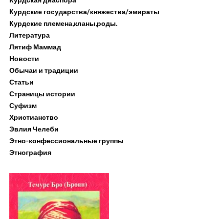
Курдские государства/княжества/эмираты
Курдские племена,кланы,роды.
Литература
Лятиф Маммад
Новости
Обычаи и традиции
Статьи
Страницы истории
Суфизм
Христианство
Эвлия Челеби
Этно-конфессиональные группы
Этнография