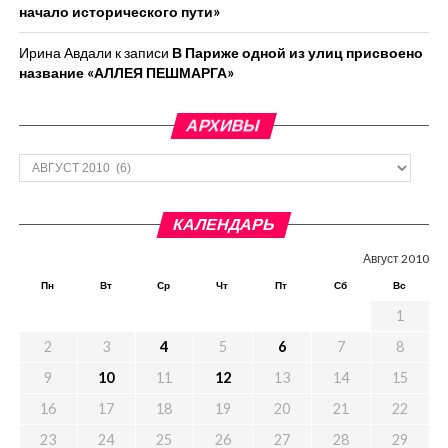
начало исторического пути»
Ирина Авдали
к записи
В Париже одной из улиц присвоено
название «АЛЛЕЯ ПЕШМАРГА»
АРХИВЫ
Архивы
КАЛЕНДАРЬ
Август 2010
Пн
Вт
Ср
Чт
Пт
Сб
Вс
1
2
3
4
5
6
7
8
9
10
11
12
13
14
15
16
17
18
19
20
21
22
23
24
25
26
27
28
29