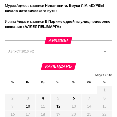
Мураз Аджоев
к записи
Новая книга: Бруки Л.М. «КУРДЫ
начало исторического пути»
Ирина Авдали
к записи
В Париже одной из улиц присвоено
название «АЛЛЕЯ ПЕШМАРГА»
АРХИВЫ
Архивы
КАЛЕНДАРЬ
Август 2010
Пн
Вт
Ср
Чт
Пт
Сб
Вс
1
2
3
4
5
6
7
8
9
10
11
12
13
14
15
16
17
18
19
20
21
22