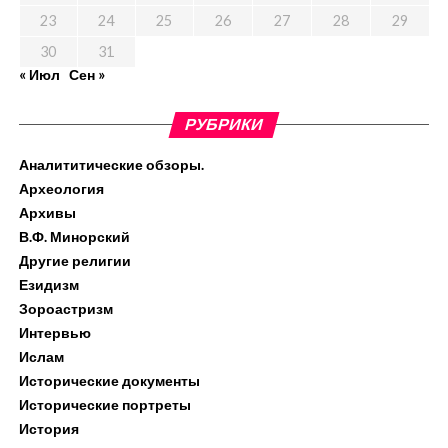
23
24
25
26
27
28
29
30
31
« Июл
Сен »
РУБРИКИ
Аналититические обзоры.
Археология
Архивы
В.Ф. Минорский
Другие религии
Езидизм
Зороастризм
Интервью
Ислам
Исторические документы
Исторические портреты
История