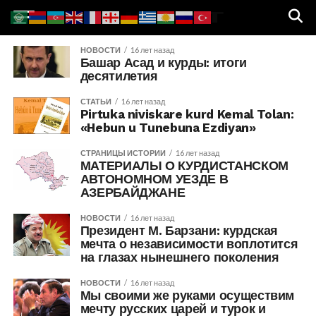
НОВОСТИ
16 лет назад
Башар Асад и курды: итоги
десятилетия
СТАТЬИ
16 лет назад
Pirtuka niviskare kurd Kemal Tolan:
«Hebun u Tunebuna Ezdiyan»
СТРАНИЦЫ ИСТОРИИ
16 лет назад
МАТЕРИАЛЫ О КУРДИСТАНСКОМ
АВТОНОМНОМ УЕЗДЕ В
АЗЕРБАЙДЖАНЕ
НОВОСТИ
16 лет назад
Президент М. Барзани: курдская
мечта о независимости воплотится
на глазах нынешнего поколения
НОВОСТИ
16 лет назад
Мы своими же руками осуществим
мечту русских царей и турок и