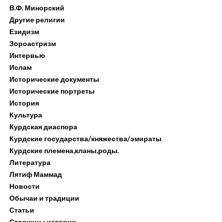
В.Ф. Минорский
Другие религии
Езидизм
Зороастризм
Интервью
Ислам
Исторические документы
Исторические портреты
История
Культура
Курдская диаспора
Курдские государства/княжества/эмираты
Курдские племена,кланы,роды.
Литература
Лятиф Маммад
Новости
Обычаи и традиции
Статьи
Страницы истории