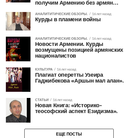
получим Армению без армян…
АНАЛИТИТИЧЕСКИЕ ОБЗОРЫ.
16 лет назад
Курды в пламени войны
АНАЛИТИТИЧЕСКИЕ ОБЗОРЫ.
16 лет назад
Новости Армении. Курды
возмущены позицией армянских
националистов
КУЛЬТУРА
16 лет назад
Плагиат оперетты Узеира
Гаджибекова «Аршын мал алан».
СТАТЬИ
16 лет назад
Новая Книга: «Историко-
теософский аспект Езидизма».
ЕЩЕ ПОСТЫ