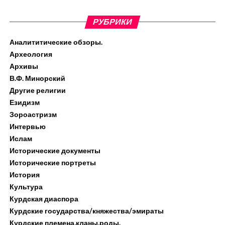
РУБРИКИ
Аналититические обзоры.
Археология
Архивы
В.Ф. Минорский
Другие религии
Езидизм
Зороастризм
Интервью
Ислам
Исторические документы
Исторические портреты
История
Культура
Курдская диаспора
Курдские государства/княжества/эмираты
Курдские племена,кланы,роды.