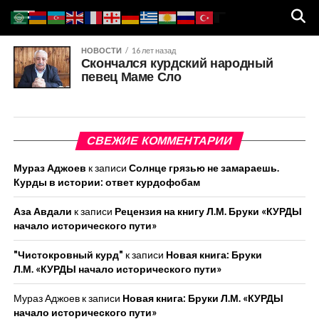
НОВОСТИ
16 лет назад
Скончался курдский народный
певец Маме Сло
СВЕЖИЕ КОММЕНТАРИИ
Мураз Аджоев
к записи
Солнце грязью не замараешь.
Курды в истории: ответ курдофобам
Аза Авдали
к записи
Рецензия на книгу Л.М. Бруки «КУРДЫ
начало исторического пути»
"Чистокровный курд"
к записи
Новая книга: Бруки
Л.М. «КУРДЫ начало исторического пути»
Мураз Аджоев
к записи
Новая книга: Бруки Л.М. «КУРДЫ
начало исторического пути»