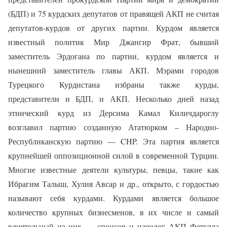
(БДП) и 75 курдских депутатов от правящей АКП не считая
депутатов-курдов от других партии. Курдом является
известный политик Мир Джангир Фрат, бывший
заместитель Эрдогана по партии, курдом является и
нынешний заместитель главы АКП. Мэрами городов
Турецкого Курдистана избраны также курды,
представители и БДП, и АКП. Несколько дней назад
этнический курд из Дерсима Камал Киличдароглу
возглавил партию созданную Ататюрком – Народно-
Республиканскую партию — CHP. Эта партия является
крупнейшей оппозиционной силой в современной Турции.
Многие известные деятели культуры, певцы, такие как
Ибрагим Талыш, Хулия Авсар и др., открыто, с гордостью
называют себя курдами. Курдами является большое
количество крупных бизнесменов, в их числе и самый
влиятельный из них — спонсор и идеолог АКП Фетулла