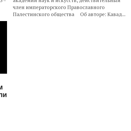
3 –
академии наук и искусств, действительный
член императорского Православного
Палестинского общества Об авторе: Кавад...
м
ли