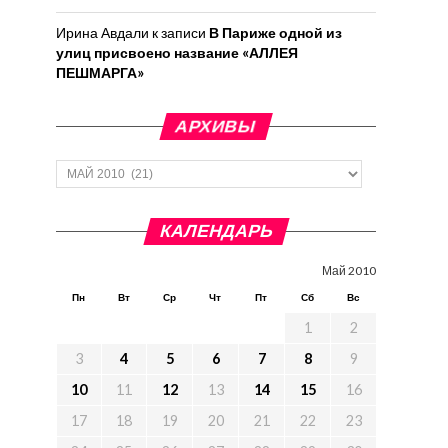
Ирина Авдали
к записи
В Париже одной из
улиц присвоено название «АЛЛЕЯ
ПЕШМАРГА»
АРХИВЫ
Архивы
КАЛЕНДАРЬ
Май 2010
Пн
Вт
Ср
Чт
Пт
Сб
Вс
1
2
3
4
5
6
7
8
9
10
11
12
13
14
15
16
17
18
19
20
21
22
23