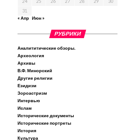
24
25
26
27
28
29
30
31
« Апр
Июн »
РУБРИКИ
Аналититические обзоры.
Археология
Архивы
В.Ф. Минорский
Другие религии
Езидизм
Зороастризм
Интервью
Ислам
Исторические документы
Исторические портреты
История
Культура