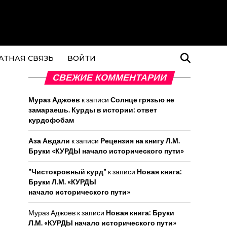
АТНАЯ СВЯЗЬ
ВОЙТИ
СВЕЖИЕ КОММЕНТАРИИ
Мураз Аджоев
к записи
Солнце грязью не
замараешь. Курды в истории: ответ
курдофобам
Аза Авдали
к записи
Рецензия на книгу Л.М.
Бруки «КУРДЫ начало исторического пути»
"Чистокровный курд"
к записи
Новая книга:
Бруки Л.М. «КУРДЫ
начало исторического пути»
Мураз Аджоев
к записи
Новая книга: Бруки
Л.М. «КУРДЫ начало исторического пути»