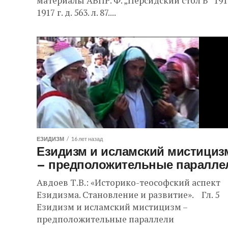
материалы АВПР. Ф. „Персидский стол Б“ 191
1917 г. д. 563. л. 87....
ЕЗИДИЗМ
16 лет назад
Езидизм и исламский мистициз
– предположительные паралле
Авдоев Т.В.: «Историко-теософский аспект
Езидизма. Становление и развитие». Гл. 5
Езидизм и исламский мистицизм –
предположительные параллели