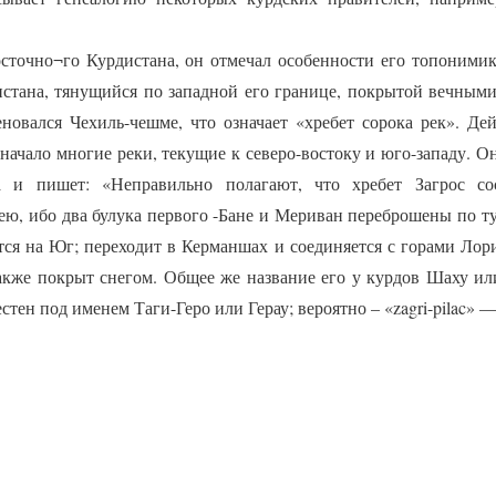
очно¬го Курдистана, он отмечал особенности его топонимики.
стана, тянущийся по западной его границе, покрытой вечными 
овался Чехиль-чешме, что означает «хребет сорока рек». Дей
т начало многие реки, текущие к северо-востоку и юго-западу. О
а и пишет: «Неправильно полагают, что хребет Загрос со
ю, ибо два булука первого -Бане и Мериван переброшены по ту 
ся на Юг; переходит в Керманшах и соединяется с горами Лорис
также покрыт снегом. Общее же название его у курдов Шаху и
стен под именем Таги-Геро или Герау; вероятно – «zagri-pilac» 