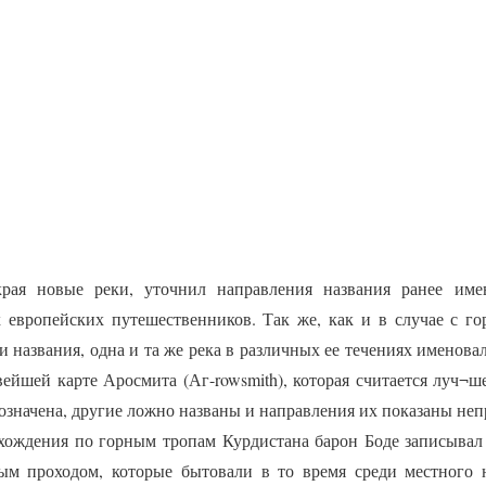
края новые реки, уточнил направления названия ранее име
 европейских путешественников. Так же, как и в случае с г
и названия, одна и та же река в различных ее течениях именова
вейшей карте Аросмита (Аг-rowsmith), которая считается луч¬
означена, другие ложно названы и направления их показаны неп
дения по горным тропам Курдистана барон Боде записывал 
ым проходом, которые бытовали в то время среди местного 