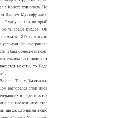
ал в Константинополь. По
чил Валием Мустафу-хана,
на Эманулла-хан, который
о жила среди курдов. Он
 шахом в 1817 г. миссии
нулла-хан благоустраивал
сти и был обнесен стеной.
чтительном расстоянии от
асается мечети, то Боде
не4.
алиев. Так, у Эмануллы-
ом разгорелся спор из-за
очевавших в окрестностях
ана его наследником стал
Али-ша-ха. Его назначению
зирем. Однако Хосров-хан