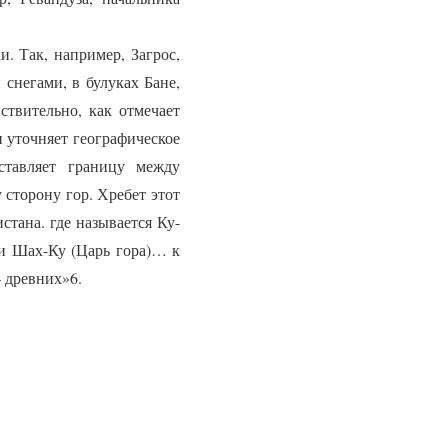
 Так, например, Загрос,
снегами, в булуках Бане,
ствительно, как отмечает
н уточняет географическое
ставляет границу между
сторону гор. Хребет этот
тана. где называется Ку-
ли Шах-Ку (Царь гора)… к
— древних»6.