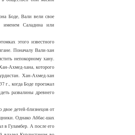
на Боде, Вали вели свое
д именем Саладина или
омках этого известного
нгане. Поначалу Вали-хан
мстить непокорному хану.
Хан-Ахмед-хана, которого
урдистан. Хан-Ахмед-хан
7 г., когда Боде проезжал
деть развалины древнего
 двое детей-близнецов от
ледники. Однако Аббас-шах
л в Гуламбер. А после его
й владел Курдистаном во