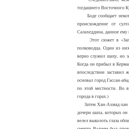
тогдашнего Восточного К
Боде сообщает некоторы
происхождение от сул
Салахеддина, данное ему
Этот сюжет в «Записке
полководца. Один из них
верно служил шаху, но з
Когда он прибыл в Керма
впоследствии заставил 
основал город Гассан-аба
по этой местности. Во 
города в горах.)
Затем Хан-Ахмад-хан пер
дочери шаха, которых он 
велел выколоть глаза обо
смерти Валием был пров