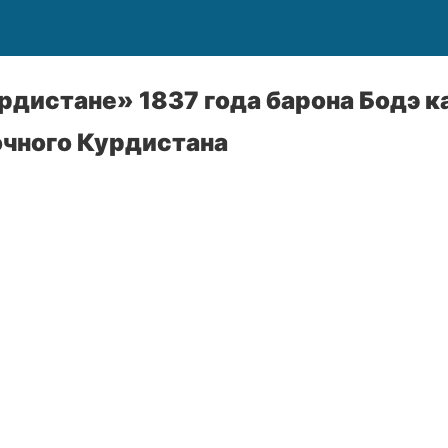
рдистане» 1837 года барона Бодэ к
очного Курдистана