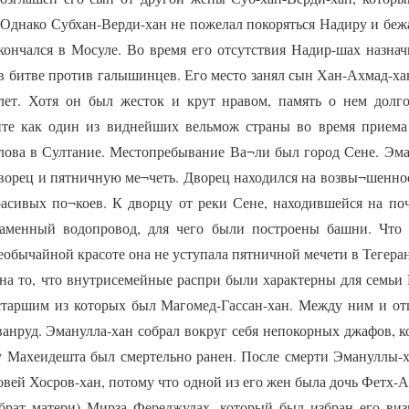
 Однако Субхан-Верди-хан не пожелал покоряться Надиру и беж
кончался в Мосуле. Во время его отсутствия Надир-шах назна
 в битве против галышинцев. Его место занял сын Хан-Ахмад-ха
лет. Хотя он был жесток и крут нравом, память о нем долг
ите как один из виднейших вельмож страны во время приема
ова в Султание. Местопребывание Ва¬ли был город Сене. Эма
дворец и пятничную ме¬четь. Дворец находился на возвы¬шенно
асивых по¬коев. К дворцу от реки Сене, находившейся на по
аменный водопровод, для чего были построены башни. Что к
необычайной красоте она не уступала пятничной мечети в Тегера
 то, что внутрисемейные распри были характерны для семьи В
старшим из которых был Магомед-Гассан-хан. Между ним и отц
анруд. Эманулла-хан собрал вокруг себя непокорных джафов, к
у Махеидешта был смертельно ранен. После смерти Эмануллы-х
вей Хосров-хан, потому что одной из его жен была дочь Фетх-
(брат матери) Мирза Фереджулах, который был избран его ви