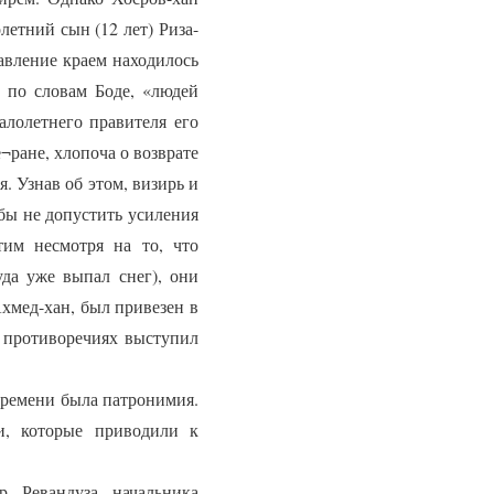
летний сын (12 лет) Риза-
авление краем находилось
 по словам Боде, «людей
лолетнего правителя его
¬ране, хлопоча о возврате
. Узнав об этом, визирь и
бы не допустить усиления
тим несмотря на то, что
да уже выпал снег), они
хмед-хан, был привезен в
х противоречиях выступил
времени была патронимия.
и, которые приводили к
 Ревандуза, начальника