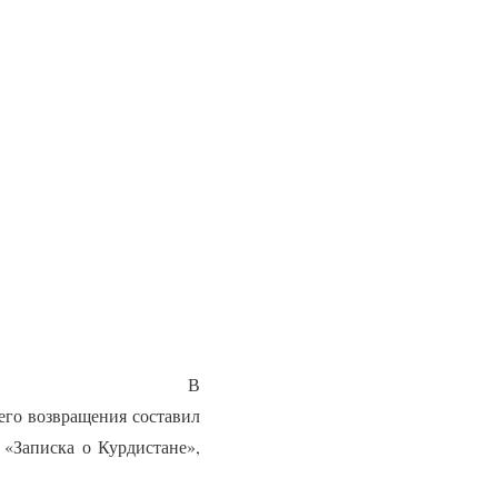
В
оего возвращения составил
 «Записка о Курдистане»,