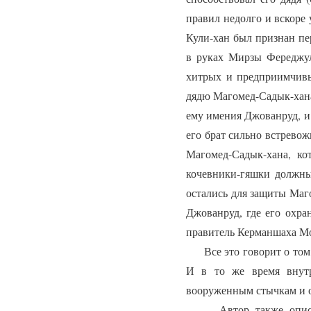
правил недолго и вскоре 
Кули-хан был признан пе
в руках Мирзы Фереджул
хитрых и предприимчивы
дядю Магомед-Садык-хана 
ему имения Джованруд, и 
его брат сильно встрево
Магомед-Садык-хана, ко
кочевники-гяшки должны
остались для защиты Маг
Джованруд, где его охра
правитель Керманшаха Мо
Все это говорит о том, 
И в то же время внутр
вооруженным стычкам и о
Автор также описывает