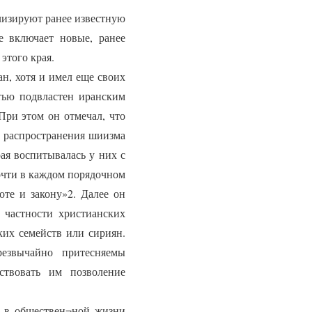
лизируют ранее известную
е включает новые, ранее
этого края.
н, хотя и имел еще своих
тью подвластен иранским
При этом он отмечал, что
ю распространения шиизма
ая воспитывалась у них с
почти в каждом порядочном
оте и закону»2. Далее он
 частности христианских
ких семейств или сириян.
езвычайно притесняемы
ствовать им позволение
 в обществен¬ной жизни