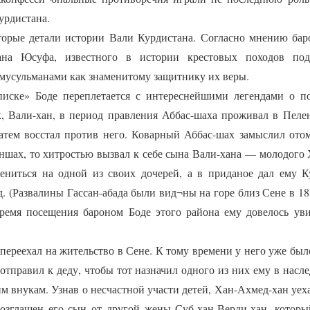
урдистана.
е детали истории Вали Курдистана. Согласно мнению баро
тана Юсуфа, известного в истории крестовых походов по
 мусульманами как знаменитому защитнику их веры.
» Боде переплетается с интереснейшими легендами о пот
, Вали-хан, в период правления Аббас-шаха проживал в Пеле
атем восстал против него. Коварный Аббас-шах замыслил ото
ншах, то хитростью вызвал к себе сына Вали-хана — молодого 
жениться на одной из своих дочерей, а в приданое дал ему К
д. (Развалины Гассан-абада были вид¬ны на горе близ Сене в 183
время посещения бароном Боде этого района ему довелось уви
еехал на жительство в Сене. К тому времени у него уже было
отправил к деду, чтобы тот назначил одного из них ему в нас
им внукам. Узнав о несчастной участи детей, Хан-Ахмед-хан уеха
озглашен его сын от другой жены Суб-хан-Верди-хан, которы