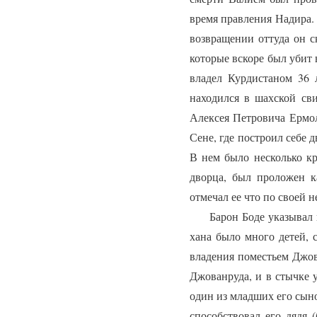
время правления Надира.
возвращении оттуда он с
которые вскоре был убит
владел Курдистаном 36 
находился в шахской св
Алексея Петровича Ермол
Сене, где построил себе 
В нем было несколько кр
дворца, был проложен к
отмечал ее что по своей 
Барон Боде указывал на
хана было много детей, 
владения поместьем Джов
Джованруда, и в стычке 
один из младших его сыно
способствовал его дядя 