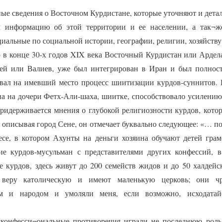
 сведения о Восточном Курдистане, которые уточняют и дета
 информацию об этой территории и ее населении, а так¬ж
иальные по социальной истории, географии, религии, хозяйству 
в конце 30-х годов XIX века Восточный Курдистан или Ардела
лей или Валиев, уже был интегрирован в Иран и был полнос
вал на имевший место процесс шиитизации курдов-суннитов. 
а на дочери Фетх-Али-шаха, шиитке, способствовало усилени
придерживается мнения о глубокой религиозности курдов, котор
о, описывая город Сене, он отмечает буквально следующее: «… 
есе, в котором Ахунты на деньги хозяина обучают детей грам
ие курдов-мусульман с представителями других конфессий, в
е курдов, здесь живут до 200 семейств жидов и до 50 халдейс
 веру католическую и имеют маленькую церковь; они чр
м и народом и умоляли меня, если возможно, исходатай
фесси¬ональные противоречия играли не последнюю роль