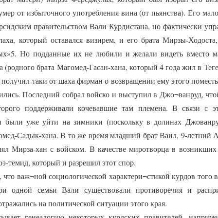
умер от избыточного употребления вина (от пьянства). Его мало
рсидским правительством Вали Курдистана, но фактически упр
аха, который оставался визирем, и его брата Мирзы-Ходоста,
х»5. Но подданные их не любили и желали видеть вместо ма
(родного брата Магомед-Гасан-хана, который 4 года жил в Теге
получил-таки от шаха фирман о возвращении ему этого поместья
жились. Последний собрал войско и выступил в Джо¬ванруд, что
торого поддерживали кочевавшие там племена. В связи с э
 были уже уйти на зимники (поскольку в долинах Джованру
омед-Садык-хана. В то же время младший брат Ваил, 9-летний А
нял Мирза-хан с войском. В качестве миротворца в возникши
э-темид, который и разрешил этот спор.
что важ¬ной социологической характери¬стикой курдов того 
и одной семьи Вали существовали противоречия и распр
тражались на политической ситуации этого края.
 генеалогию некоторых курдских правителей, например,