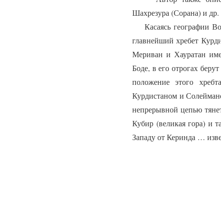
Шахрезура (Сорана) и др.
Касаясь географии Вост
главнейший хребет Курди
Мериван и Хауратан имен
Боде, в его отрогах беру
положение этого хребт
Курдистаном и Солеймане
непрерывной цепью тянет
Кубир (великая гора) и 
Западу от Керинда … изве