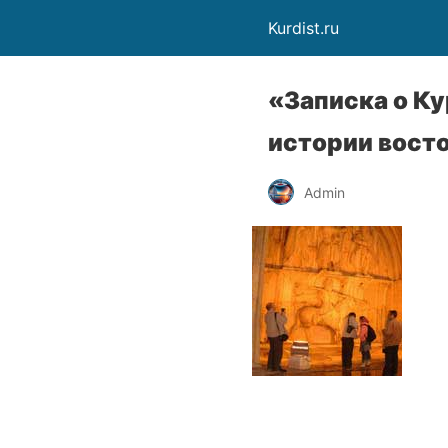
Kurdist.ru
«Записка о Ку
истории вост
Admin