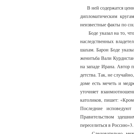
В ней содержатся ценные
дипломатическим кругам
неизвестные факты по соц
Боде указал на то, что 
наследственных владете
шахам. Барон Боде указы
женитьба Вали Курдистан
на западе Ирана. Автор 
детства. Так, не случайн
доме есть мечеть и медр
уточняет взаимоотношен
католиков, пишет: «Кром
Последние исповедуют
Правительством здешни
переселиться в Россию»3.
Следовательно, межкон