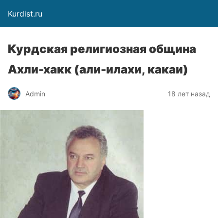
Kurdist.ru
Курдская религиозная община
Ахли-хакк (али-илахи, какаи)
Admin
18 лет назад