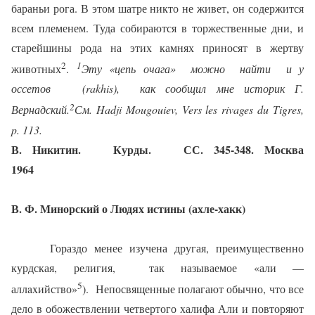
бараньи рога. В этом шатре никто не живет, он содержится
всем племенем. Туда собира­ются в торжественные дни, и
старейшины рода на этих камнях приносят в жертву
2
1
животных
.
Эту «цепь очага»
можно
найти
и у
оссетов
(
rakhis
),
как сообщил мне историк Г.
2
Вернадский.
См
. Hadji Mougouiev, Vers les rivages du Tigres,
p. 113.
В. Никитин.
Курды.
СС. 345-348. Москва
1964
В. Ф.
Минорский о
Людях
истины
(ахле-хакк)
Гораздо менее изучена другая, преимущественно
курдская, религия,
так называемое «али —
5
алл
ax
ийство»
).
Непосвященные полагают обычно, что все
дело в обожествлении четвертого халифа Али и повторяют