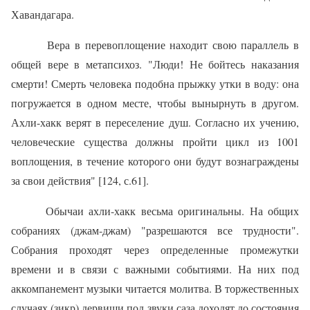
Хавандагара.
Вера в перевоплощение находит свою параллель в
общей вере в метапсихоз. "Люди! Не бойтесь наказания
смерти! Смерть человека по­добна прыжку утки в воду: она
погружается в одном месте, чтобы выныр­нуть в другом.
Ахли-хакк верят в переселение душ. Согласно их учению,
человеческие существа должны пройти цикл из 1001
воплощения, в те­чение которого они будут вознаграждены
за свои действия" [124, с.61].
Обычаи ахли-хакк весьма оригинальны. На общих
собраниях (джам-джам) "разрешаются все трудности".
Собрания проходят через опреде­ленные промежутки
времени и в связи с важными событиями. На них под
аккомпанемент музыки читается молитва. В торжественных
случа­ях (зикр) дервиши под звуки саза доходят до состояния