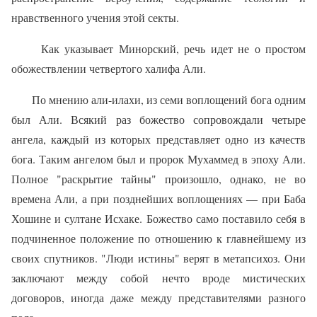
нравствен­ного учения этой секты.
Как указывает Минорский, речь идет не о простом
обожествлении четвертого халифа Али.
По мнению али-илахи, из семи воплощений бога одним
был Али. Всякий раз божество сопровождали четыре
ангела, каждый из которых представляет одно из качеств
бога. Таким ангелом был и пророк Му­хаммед в эпоху Али.
Полное "раскрытие тайны" произошло, однако, не во
времена Али, а при позднейших воплощениях — при Баба
Хошине и султане Исхаке. Божество само поставило себя в
подчиненное положе­ние по отношению к главнейшему из
своих спутников. "Люди истины" верят в метапсихоз. Они
заключают между собой нечто вроде мисти­ческих
договоров, иногда даже между представителями разного