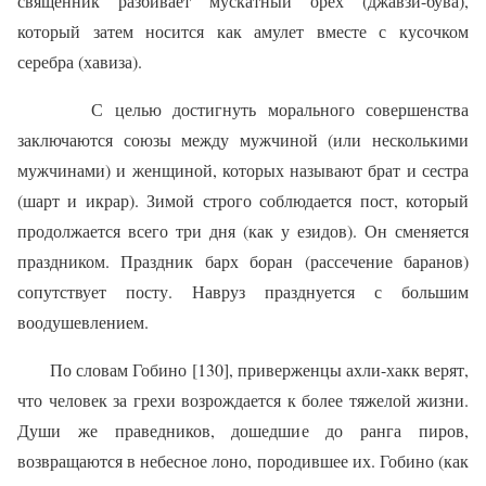
священник разбивает мускатный орех (джавзи-бува),
который затем носится как амулет вместе с кусочком
серебра (хавиза).
С целью достигнуть морального совершенства
заключаются союзы между мужчиной (или несколькими
мужчинами) и женщиной, которых называют брат и сестра
(шарт и икрар). Зимой строго соблюдается пост, который
продолжается всего три дня (как у езидов). Он сменяется
праз­дником. Праздник барх боран (рассечение баранов)
сопутствует посту. Навруз празднуется с большим
воодушевлением.
По словам Гобино [130], приверженцы ахли-хакк верят,
что человек за грехи возрождается к более тяжелой жизни.
Души же праведников, дошедшие до ранга пиров,
возвращаются в небесное лоно, породив­шее их. Гобино (как