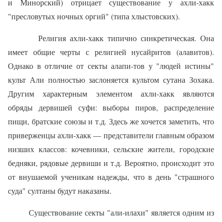
и Минорский) отрицает существование у ахли-хакк
"пресловутых ночных оргий" (типа хлыстовских).
Религия ахли-хакк типично синкретическая. Она
имеет общие чер­ты с религией нусайритов (алавитов).
Однако в отличие от секты алапи-тов у "людей истины"
культ Али полностью заслоняется культом сута­на Зохака.
Другим характерным элементом ахли-хакк являются
обряды дервишей суфи: выборы пиров, распределение
пищи, братские союзы и т.д. Здесь же хочется заметить, что
приверженцы ахли-хакк — пред­ставители главным образом
низших классов: кочевники, сельские жи­тели, городские
бедняки, рядовые дервиши и т.д. Вероятно, происходит это
от внушаемой ученикам надежды, что в день "страшного
суда" сул­таны будут наказаны.
Существование секты "али-илахи" является одним из