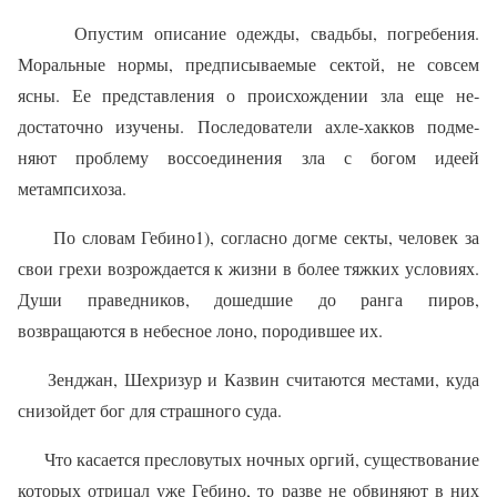
Опустим описание одежды, свадьбы, погребения.
Моральные нормы, предписываемые сектой, не совсем
ясны. Ее представления о происхождении зла еще не­
достаточно изучены. Последователи ахле-хакков подме­
няют проблему воссоединения зла с богом идеей
метампсихоза.
По словам Гебино1), согласно догме секты, человек за
свои грехи возрождается к жизни в более тяжких условиях.
Души праведников, дошедшие до ранга пиров,
возвращаются в небесное лоно, породившее их.
Зенджан, Шехризур и Казвин считаются местами, куда
снизойдет бог для страшного суда.
Что касается пресловутых ночных оргий, существо­вание
которых отрицал уже Гебино, то разве не обви­няют в них