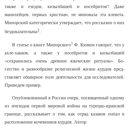
также и езпдов, кизылбашей и носейритов? Даже
манихейцев, первых христиан, не миновала эта клевета.
Минорский категорически утверждает, что россказни о них
2
бездоказательны
.
3
В статье о книге Минорского
Ф. Кюмон говорит, что у
ахле-хакков, а также у носейритов и кизылбашей
«сохранились очень древние языческие ритуалы». Бо­
гатство и разнообразие религиозной жизни курдов пред­
ставляет обширное поле деятельности для исследова­телей.
Приведем пример.
Опубликованный в России очерк, посвященный од­ному
из эпизодов первой мировой войны на турецко-иранской
границе, рассказывает о том, как отряд каза­ков попал в
расположение кочевников курдов. Автор
___________________________________