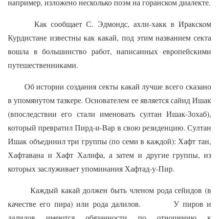
например, изложено несколько поэм на горанском диалекте.
Как сообщает С. Эдмондс, ахли-хакк в Иракском
Курдистане извес­тны как какай, под этим названием секта
вошла в большинство работ, написанных европейскими
путешественниками.
Об истории создания секты какай лучше всего сказано
в упомянутом тазкере. Основателем ее является сайид Ишак
(впоследствии его ста­ли именовать султан Ишак-Зохаб),
который превратил Пирд-и-Вар в свою резиденцию. Султан
Ишак объединил три группы (по семи в каж­дой): Хафт тан,
Хафтавана и Хафт Халифа, а затем и другие группы, из
которых заслуживает упоминания Хафтад-у-Пир.
Каждый какай должен быть членом рода сейидов (в
качестве его пира) или рода далилов.
У пиров и
далилов имеются обязанности по отношению к