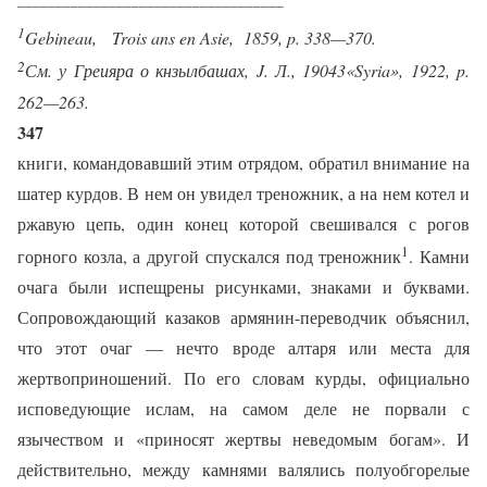
1
Gebineau,
Trois ans en Asie,
1859, p. 338—370.
2
См. у Греияра о кнзылбашах,
J
. Л., 1904
3«
Syria
», 1922,
p
.
262—263.
347
книги, командовавший этим отрядом, обратил внима­ние на
шатер курдов. В нем он увидел треножник, а на нем котел и
ржавую цепь, один конец которой свеши­вался с рогов
1
горного козла, а другой спускался под треножник
. Камни
очага были испещрены рисунками, знаками и буквами.
Сопровождающий казаков армя­нин-переводчик объяснил,
что этот очаг — нечто вроде алтаря или места для
жертвоприношений. По его сло­вам курды, официально
исповедующие ислам, на самом деле не порвали с
язычеством и «приносят жертвы не­ведомым богам». И
действительно, между камнями ва­лялись полуобгорелые