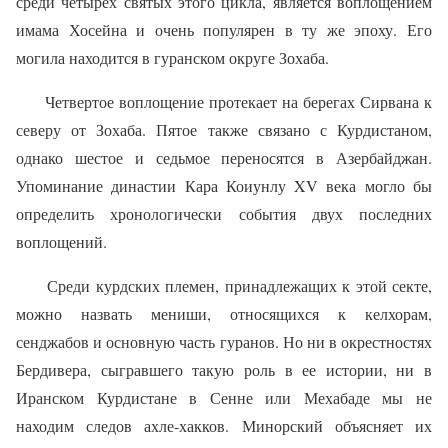
среди четырех святых этого цик­ла, является воплощением
имама Хосейна и очень по­пулярен в ту же эпоху. Его
могила находится в гуранском округе Зохаба.
Четвертое воплощение протекает на берегах Сирвана к
северу от Зохаба. Пятое также связано с Кур­дистаном,
однако шестое и седьмое переносятся в Азербайджан.
Упоминание династии Кара Коиунлу
XV
века могло бы
определить хронологически события двух последних
воплощений.
Среди курдских племен, принадлежащих к этой секте,
можно назвать мениши, относящихся к келхорам,
сенджабов и основную часть гуранов. Но ни в окрест­ностях
Бердивера, сыгравшего такую роль в ее исто­рии, ни в
Иранском Курдистане в Сенне или Мехабаде мы не
находим следов ахле-хакков. Минорский объ­ясняет их