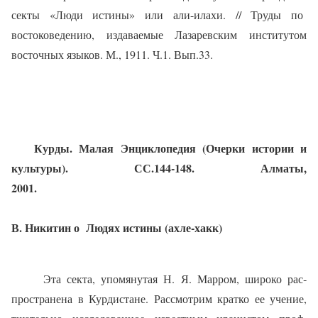
секты «Люди истины» или али-илахи. // Труды по
востоковедению, издаваемые Лазаревским институтом
восточных языков. М., 1911. Ч.1. Вып.33.
Курды. Малая Энциклопедия (Очерки истории и
культуры). СС.144-148. Алматы,
2001.
В. Никитин о
Людях
истины
(ахле-хакк)
Эта секта, упомянутая Н. Я. Марром, широко рас­
пространена в Курдистане. Рассмотрим кратко ее уче­ние,