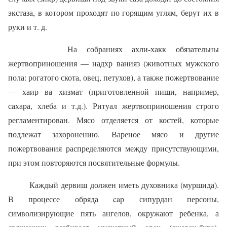
экстаза, в кото­ром проходят по горящим углям, берут их в
руки и т. д.
На собраниях ахли-хакк обязательны
жертвоприношения — надхр ванияз (животных мужского
пола: рогатого скота, овец, петухов), а так­же пожертвование
— хаир ва хизмат (приготовленной пищи, например,
сахара, хлеба и т.д.). Ритуал жертвоприношения строго
регламентиро­ван. Мясо отделяется от костей, которые
подлежат захоронению. Варе­ное мясо и другие
пожертвования распределяются между присутствую­щими,
при этом повторяются посвятительные формулы.
Каждый дервиш должен иметь духовника (муршида).
В процессе обряда cap сипурдан персоны,
символизирующие пять ангелов, окру­жают ребенка, а