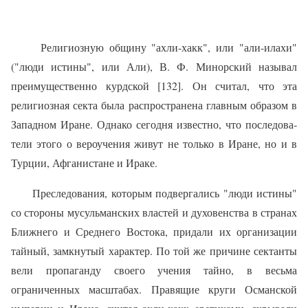
Религиозную общину "ахли-хакк", или "али-илахи"
("люди истины", или Али), В. Ф. Минорский называл
преимущественно курдской [132]. Он считал, что эта
религиозная секта была распространена главным образом в
Западном Иране. Однако сегодня известно, что последова­
тели этого о вероучения живут не только в Иране, но и в
Турции, Афгани­стане и Ираке.
Преследования, которым подвергались "люди истины"
со стороны мусульманских властей и духовенства в странах
Ближнего и Среднего Востока, придали их организации
тайный, замкнутый характер. По той же причине сектанты
вели пропаганду своего учения тайно, в весьма
ограниченных масштабах. Правящие круги Османской