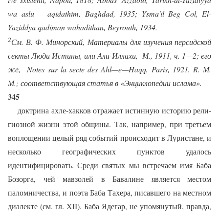
wa aslu
aqidathim, Baghdad, 1935; Ysma'il Beg Col, El-
Yaziddya qadiman wahadithan, Beyrouth, 1934.
2
См. В. Ф. Минорский, Материалы для изучения персид­ской
секты Люди Истины, или Али-Иллахи,
М., 1911, ч. 1—2; его
же,
Notes
sur
la
secte
des
Ahl
—
e
—
Haqq
,
Paris
, 1921,
R
. М.
М.; соот­ветствующая статья в «Энциклопедии ислама».
345
доктрина ахле-хакков отражает истинную историю рели­
гиозной жизни этой общины. Так, например, при треть­ем
воплощении целый ряд событий происходит в Луристане, и
несколько географических пунктов удалось
идентифицировать. Среди святых мы встречаем имя Баба
Бозорга, чей мавзолей в Бавалине является ме­стом
паломничества, и поэта Баба Тахера, писавшего на местном
диалекте (см. гл.
XII
). Баба Ядегар, не упомянутый, правда,