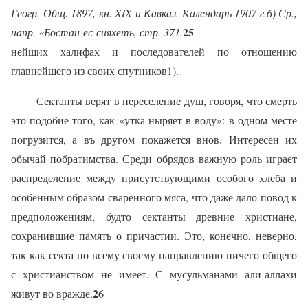
Геогр. Общ. 1897, кн.
XIX
и Кавказ. Календарь 1907 г.
6)
Ср.,
25
напр. «Бостан-ес-сияхеть, стр. 371.
нейших халифах и последователей по отношению
главнейшего из своих спутников1).
Сектанты верят в переселение душ, говоря, что смерть
это-подобие того, как «утка ныряет в воду»: в одном месте
погрузится, а въ другом покажется внов. Интересен их
обычай побратимства. Среди обрядов важную роль играет
распределение между присут­ствующими особого хлеба и
особенным образом сваренного мяса, что даже дало повод к
предположениям, будто сектанты древние христиане,
сохранившие память о причастии. Это, конечно, неверно,
так как секта по всему своему направлению ничего общего
с христианством не имеет. С мусульманами али-аллахи
26
живут во вражде.