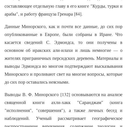
состав­ляющее отдельную главу в его книге "Курды, турки и
арабы", и работу француза Гренара [84].
Данные Минорского, как и почти все данные, до сих пор
опублико­ванные в Европе, были собраны в Иране. Что
касается сведений С. Эдмондса, то они получены в
основном об иракских али-илахи и лишь немногие — о
жителях приграничных персидских деревень. Материалы и
выводы Эдмондса во многом подтверждают высказывания
Минорс­кого и проливают свет на многие вопросы, которые
до сих пор остава­лись неясными.
Выводы В. Ф. Минорского [132] основываются на анализе
священ­ной книги ахли-хакк "Саранджам" (книга
"исполнения", "совершения"), а также личных бесед и
наблюдений. Ученый рассматривает географи­ческое
распространение вероучения, содержание теологии и