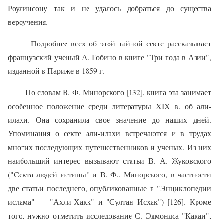
Роулинсону так и не удалось добраться до существа
вероучения.
Подробнее всех об этой тайной секте рассказывает
французский ученый А. Гобино в книге "Три года в Азии",
изданной в Париже в 1859 г.
По словам В. Ф. Минорского [132], книга эта занимает
особенное поло­жение среди литературы XIX в. об али-
илахи. Она сохранила свое зна­чение до наших дней.
Упоминания о секте али-илахи встречаются и в трудах
многих последующих путешественников и ученых. Из них
наи­больший интерес вызывают статьи В. А. Жуковского
("Секта людей ис­тины" и В. Ф.. Минорского, в частности
две статьи последнего, опубли­кованные в "Энциклопедии
ислама" — "Ахли-Хакк" и "Султан Исхак") [126]. Кроме
того, нужно отметить исследование С. Эдмондса "Какаи",