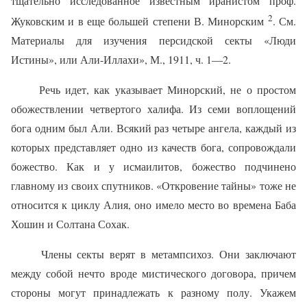
тщательно исследованное известным иранистом проф.
2
Жуковским и в еще большей степени В. Минорским
. См.
Материалы для изучения персидской секты «Люди
Истины», или Али-Иллахи», М., 1911, ч. 1—2.
Речь идет, как указывает Минорский, не о простом
обожествлении четвертого халифа. Из семи воплощений
бога одним был Али. Всякий раз четыре ангела, каж­дый из
которых представляет одно из качеств бога, сопровождали
божество. Как и у исмаилитов, божество подчинено
главному из своих спутников. «Откровение тайны» тоже не
относится к циклу Алия, оно имело ме­сто во времена Баба
Хошин и Солтана Сохак.
Члены секты верят в метампсихоз. Они заключают
между собой нечто вроде мистического договора, при­чем
стороны могут принадлежать к разному полу. Укажем