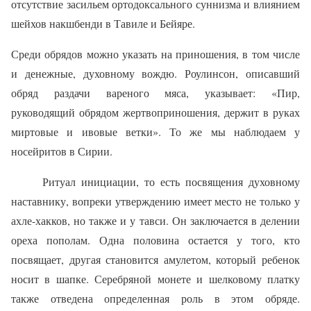
отсутствие засильем ортодоксального сун­низма и влиянием
шейхов накшбенди в Тавиле и Бейяре.
Среди обрядов можно указать на приношения, в том числе
и денежные, духовному вождю. Роулинсон, описавший
обряд раздачи вареного мяса, указывает: «Пир,
руководящий обрядом жертвоприношения, дер­жит в руках
миртовые и ивовые ветки». То же мы на­блюдаем у
носейритов в Сирии.
Ритуал инициации, то есть посвящения духовному
наставнику, вопреки утверждению имеет место не толь­ко у
ахле-хакков, но также и у тавси. Он заключается в делении
ореха пополам. Одна половина остается у того, кто
посвящает, другая становится амулетом, ко­торый ребенок
носит в шапке. Серебряной монете и шелковому платку
также отведена определенная роль в этом обряде.