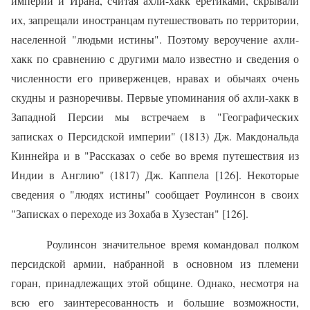
империи и Ира­на, считая ахли-хакк еретиками, скрывали
их, запрещали иностранцам путешествовать по территории,
населенной "людьми истины". Поэтому вероучение ахли-
хакк по сравнению с другими мало известно и сведе­ния о
численности его приверженцев, нравах и обычаях очень
скудны и разноречивы. Первые упоминания об ахли-хакк в
Западной Персии мы встречаем в "Географических
записках о Персидской империи" (1813) Дж. Макдональда
Киннейра и в "Рассказах о себе во время путеше­ствия из
Индии в Англию" (1817) Дж. Каппела [126]. Некоторые
сведе­ния о "людях истины" сообщает Роулинсон в своих
"Записках о перехо­де из Зохаба в Хузестан" [126].
Роулинсон значительное время командовал полком
персидской армии, набранной в основном из племени
горан, принадлежащих этой общи­не. Однако, несмотря на
всю его заинтересованность и большие возмож­ности,