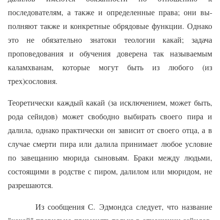
последователям, а также и определенные права; они вы­
полняют также и конкретные обрядовые функции. Однако
это не обяза­тельно знатоки теологии какай; задача
проповедования и обучения до­верена так называемым
каламхванам, которые могут быть из любого (из
трех)сословия.
Теоретически каждый какай (за исключением, может быть,
рода сей­идов) может свободно выбирать своего пира и
далила, однако практи­чески он зависит от своего отца, а в
случае смерти пира или далила принимает любое условие
по завещанию мюрида сыновьям. Браки меж­ду людьми,
состоящими в родстве с пиром, далилом или мюридом, не
разрешаются.
Из сообщения С. Эдмондса следует, что название