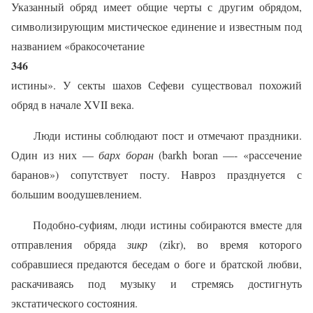
Указанный обряд имеет общие черты с другим обрядом,
символизирующим мистическое еди­нение и известным под
названием «бракосочетание
346
истины». У секты шахов Сефеви существовал похожий
обряд в начале
XVII
века.
Люди истины соблюдают пост и отмечают праздни­ки.
Один из них —
барх боран
(
barkh
boran
—- «рассече­ние
баранов») сопутствует посту. Навроз празднуется с
большим воодушевлением.
Подобно-суфиям, люди истины собираются вместе для
отправления обряда
зикр
(
zikr
), во время которого
собравшиеся предаются беседам о боге и братской любви,
раскачиваясь под музыку и стремясь достиг­нуть
экстатического состояния.