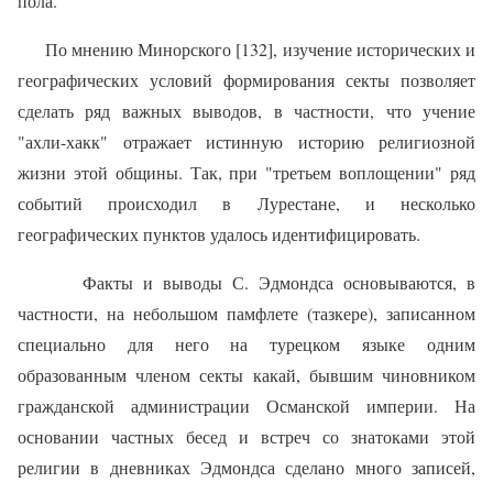
пола.
По мнению Минорского [132], изучение исторических и
географи­ческих условий формирования секты позволяет
сделать ряд важных выводов, в частности, что учение
"ахли-хакк" отражает истинную исто­рию религиозной
жизни этой общины. Так, при "третьем воплощении" ряд
событий происходил в Лурестане, и несколько
географических пунк­тов удалось идентифицировать.
Факты и выводы С. Эдмондса основываются, в
частности, на не­большом памфлете (тазкере), записанном
специально для него на ту­рецком языке одним
образованным членом секты какай, бывшим чи­новником
гражданской администрации Османской империи. На
основании частных бесед и встреч со знатоками этой
религии в дневниках Эдмондса сделано много записей,