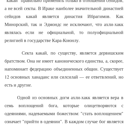
"какай" правиль­но применять только в отношении сейидов,
а не всей секты. В Ираке наиболее значительной династией
сейидов какай является династия Ибрагимов. Как
Минорский, так и Эдмондс не исключают, что ахли-хакк
являлась если не официальной, то полуофициальной
религией в госу­дарстве Кара-Коюнлу.
Секта какай, по существу, является дервишским
братством. Она не имеет канонического единства, а, скорее,
напоминает федерацию объе­диненных общин. Существует
12 основных ханаданс или силсилай — ее ответвлений, но
есть и другие.
Одной из основных догм ахли-хакк является вера в
семь воплощений бога, которые олицетворяются с
одеяниями, надеваемыми божеством: "стать воплощением"
означает "прийти в одеянии". В каждом случае бог является