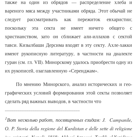
также на один из обрядов — распределение хлеба и
вареного мяса между участниками обряда. Этот обычай не
следует рассматривать как пережиток евхаристии;
поскольку эта секта не имеет ничего об­щего с
христианством, зато он сближает али-иллахов с сектой
тавси. Кизылбаши Дерсима входят в эту секту. Ахле-хакки
имеют рукописную литературу, в частности на диалекте
гуран (см. гл.
VII
). Минорскому удалось приобрести одну из
их рукописей, озаглавленную «Серенджам».
По мнению Минорского, анализ исторических и гео­
графических условий формирования этой секты позво­ляет
сделать ряд важных выводов, в частности что
___________________________________
1
Вот несколько работ, посвященных езидам:
J
.
Campanile,
О
. P. Storia della regione del Kurdistan e delle sette di religione
ive sxistenti, Napoli, 1818; Abbas' Azzaoui, Tarikh-al-Yazidiyya