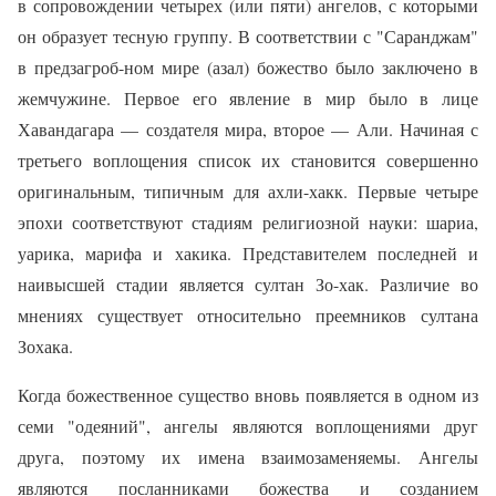
в сопровождении четырех (или пяти) ангелов, с которыми
он образует тесную группу. В соответствии с "Саранджам"
в предзагроб-ном мире (азал) божество было заключено в
жемчужине. Первое его явление в мир было в лице
Хавандагара — создателя мира, второе — Али. Начиная с
третьего воплощения список их становится совершенно
оригинальным, типичным для ахли-хакк. Первые четыре
эпохи соответ­ствуют стадиям религиозной науки: шариа,
уарика, марифа и хакика. Представителем последней и
наивысшей стадии является султан Зо-хак. Различие во
мнениях существует относительно преемников султа­на
Зохака.
Когда божественное существо вновь появляется в одном из
семи "одеяний", ангелы являются воплощениями друг
друга, поэтому их име­на взаимозаменяемы. Ангелы
являются посланниками божества и со­зданием