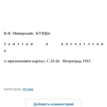
В.Ф. Минорский.
КУРДЫ.
З а м е т к и
и
в п е ч а т л е н и
я
(с приложением карты). С.25-26.
Петроград, 1915.
Категории:
Ислам
Добавить комментарий