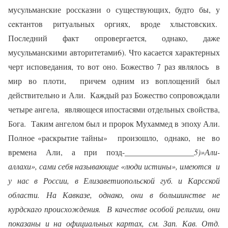
мусульманские россказни о существующих, будто бы, у
ce
ктантов ритуальных оргиях, вроде хлыстовских.
Последний факт опровергается, однако, даже
мусульманскими авторитетами6). Что касается характерных
черт исповедания, то вот оно. Божество 7 раз являлось
в
мир во плоти,
причем одним из воплощений был
действительно и Али.
Каждый раз Божество сопровождали
четыре ангела,
являющеся ипостасями отдельных свойства,
Бога.
Таким ангелом был и пророк Мухаммед в эпоху Али.
Полное «раскрытие тайны»
произошло,
однако,
не
во
времена
Али,
а
при
позд-
_________________
5)»Али-
аллахи», сами себя называющие «люди истины», имеются
и
у нас в России, в Елизаветиопольской губ. и Карсской
области. На Кавказе, однако, они в большинстве не
курдскаго происхождения.
В качестве особой религии, они
показаны и на официальных картах, см. Зап. Кав. Отд.