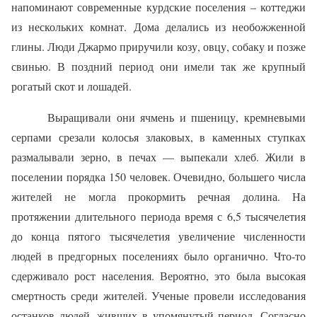
напоминают современные курдские поселения – коттеджи
из нескольких комнат. Дома делались из необожженной
глины. Люди Джармо приручили козу, овцу, собаку и позже
свинью. В поздний период они имели так же крупный
рогатый скот и лошадей.
Выращивали они ячмень и пшеницу, кремневыми
серпами срезали колосья злаковых, в каменных ступках
размалывали зерно, в печах — выпекали хлеб. Жили в
поселении порядка 150 человек. Очевидно, большего числа
жителей не могла прокормить речная долина. На
протяжении длительного периода время с 6,5 тысячелетия
до конца пятого тысячелетия увеличение численности
людей в предгорных поселениях было органично. Что-то
сдерживало рост населения. Вероятно, это была высокая
смертность среди жителей. Ученые провели исследования
останков людей, живших в упомянутый период. Согласно