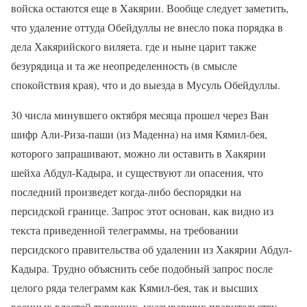
войска остаются еще в Xакярии. Вообще следует заметить,
что удаление оттуда Обейдуллы не внесло пока порядка в
дела Хакярийского виляета. где и ныне царит также
безурядица и та же неопределенность (в смысле
спокойствия края), что и до выезда в Мусуль Обейдуллы.
30 числа минувшего октября месяца прошел через Ван
шифр Али-Риза-паши (из Маденна) на имя Кямил-бея,
которого запрашивают, можно ли оставить в Хакярии
шейха Абдул-Кадыра, и существуют ли опасения, что
последний произведет когда-либо беспорядки на
персидской границе. Запрос этот основан, как видно из
текста приведенной телеграммы, на требовании
персидского правительства об удалении из Хакярии Абдул-
Кадыра. Трудно объяснить себе подобный запрос после
целого ряда телеграмм как Кямил-бея, так и высших
военных властей турецких, указывавших правительству