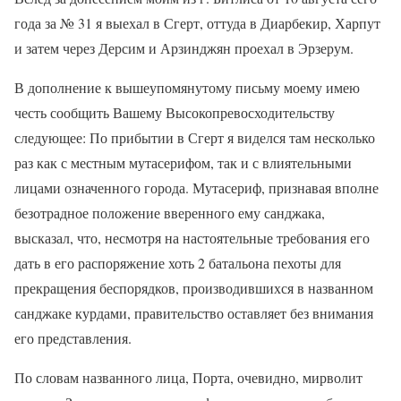
года за № 31 я выехал в Сгерт, оттуда в Диарбекир, Харпут
и затем через Дерсим и Арзинджян проехал в Эрзерум.
В дополнение к вышеупомянутому письму моему имею
честь сообщить Вашему Высокопревосходительству
следующее: По прибытии в Сгерт я виделся там несколько
раз как с местным мутасерифом, так и с влиятельными
лицами означенного города. Мутасериф, признавая вполне
безотрадное положение вверенного ему санджака,
высказал, что, несмотря на настоятельные требования его
дать в его распоряжение хоть 2 батальона пехоты для
прекращения беспорядков, производившихся в названном
санджаке курдами, правительство оставляет без внимания
его представления.
По словам названного лица, Порта, очевидно, мирволит