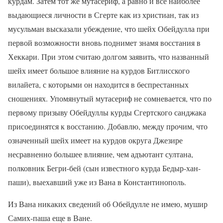
курдам. Затем тот же мутасериф, а равно и все наиболее
выдающиеся личности в Сгерте как из христиан, так из
мусульман высказали убеждение, что шейх Обейдулла при
первой возможности вновь поднимет знамя восстания в
Хеккари. При этом считаю долгом заявить, что названный
шейх имеет большое влияние на курдов Битлисского
вилайета, с которыми он находится в беспрестанных
сношениях. Упомянутый мутасериф не сомневается, что по
первому призыву Обейдуллы курды Сгертского санджака
присоединятся к восстанию. Добавлю, между прочим, что
означенный шейх имеет на курдов округа Джезире
несравненно большее влияние, чем адъютант султана,
полковник Бегри-бей (сын известного курда Бедыр-хан-
паши), выехавший уже из Вана в Константинополь.
Из Вана никаких сведений об Обейдулле не имею, мушир
Самих-паша еще в Ване.