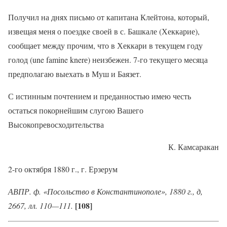
Получил на днях письмо от капитана Клейтона, который,
извещая меня о поездке своей в с. Башкале (Хеккарие),
сообщает между прочим, что в Хеккари в текущем году
голод (une famine knerе) неизбежен. 7-го текущего месяца
предполагаю выехать в Муш и Баязет.
С истинным почтением и преданностью имею честь
остаться покорнейшим слугою Вашего
Высокопревосходительства
К. Камсаракан
2-го октября 1880 г., г. Ерзерум
АВПР. ф. «Посольство в Константинополе», 1880 г., д,
[108]
2667, лл. 110—111
.