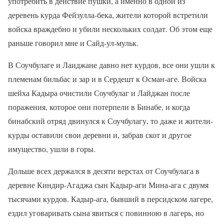
употребить в действие пушки, а именно в одной из
деревень курда Фейзулла-бека, жители которой встретили
войска враждебно и убили нескольких солдат. Об этом еще
раньше говорил мне и Сайд-ул-мульк.
В Соучбулаге и Лаиджане давно нет курдов, все они ушли к
племенам бильбас и зар и в Сердешт к Осман-аге. Войска
шейха Кадыра очистили Соучбулаг и Лайджан после
поражения, которое они потерпели в Бинабе, и когда
бинабский отряд двинулся к Соучбулагу, то даже и жители-
курды оставили свои деревни и, забрав скот и другое
имущество, ушли в горы.
Дольше всех держался в десяти верстах от Соучбулага в
деревне Киндир-Агаджа сын Кадыр-аги Мина-ага с двумя
тысячами курдов. Кадыр-ага, бывший в персидском лагере,
ездил уговаривать сына явиться с повинною в лагерь, но