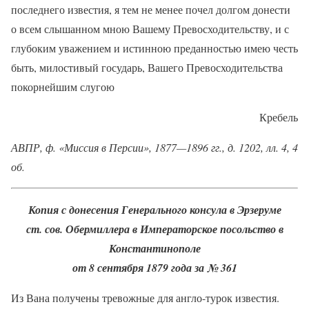
последнего известия, я тем не менее почел долгом донести
о всем слышанном мною Вашему Превосходительству, и с
глубоким уважением и истинною преданностью имею честь
быть, милостивый государь, Вашего Превосходительства
покорнейшим слугою
Кребель
АВПР, ф. «Миссия в Персии», 1877—1896 гг., д. 1202, лл. 4, 4
об.
Копия с донесения Генерального консула в Эрзеруме
ст. сов. Обермиллера в Императорское посольство в
Константинополе
от 8 сентября 1879 года за № 361
Из Вана получены тревожные для англо-турок известия.