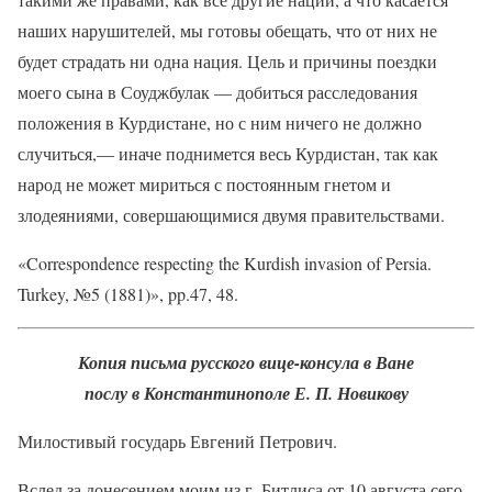
наших нарушителей, мы готовы обещать, что от них не
будет страдать ни одна нация. Цель и причины поездки
моего сына в Соуджбулак — добиться расследования
положения в Курдистане, но с ним ничего не должно
случиться,— иначе поднимется весь Курдистан, так как
народ не может мириться с постоянным гнетом и
злодеяниями, совершающимися двумя правительствами.
«Correspondence respecting the Kurdish invasion of Persia.
Turkey, №5 (1881)», pp.47, 48.
Копия письма русского вице-консула в Ване
послу в Константинополе Е. П. Новикову
Милостивый государь Евгений Петрович.
Вслед за донесением моим из г. Битлиса от 10 августа сего