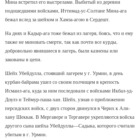
Мина встретил его выстрелами. Выбитый из деревни
подошедшими войсками, Иттимад-ус-Солтане Мина-ага
бежал вслед за шейхом и Хамза-агою в Сердешт.
На днях и Кадыр-ага тоже бежал из лагеря, боясь, что и ему
также не миновать смерти, так как почти все курды,
добровольно явившиеся в лагерь, были казнены или
закованы в цепи.
Шейх Убейдулла, стоявший лагерем у г. Урмии, в день
курбан-байрама ушел со своим полчищем в крепость
Исмаил-ага, куда за ним последовали с войсками Икбал-уд-
Доулэ и Теймур-паша-хан. Шейх, узнав о приближении
персидских войск, с двух сторон двинулся в Черих к Али-
хану Шеккак. В Мергавере и Тергавере укрепляются войска
другого сына шейха Убейдуллы—Садыка, которого считали
убитым в г. Урмии.