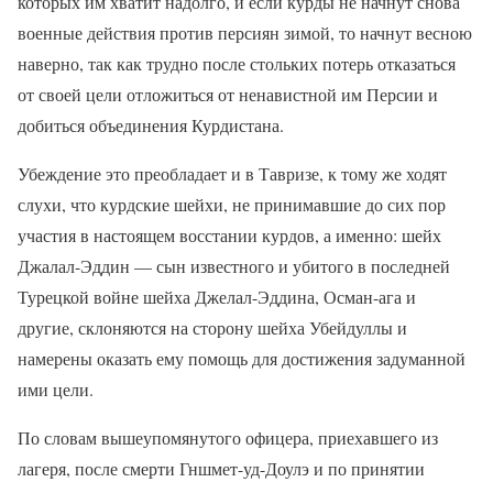
которых им хватит надолго, и если курды не начнут снова
военные действия против персиян зимой, то начнут весною
наверно, так как трудно после стольких потерь отказаться
от своей цели отложиться от ненавистной им Персии и
добиться объединения Курдистана.
Убеждение это преобладает и в Тавризе, к тому же ходят
слухи, что курдские шейхи, не принимавшие до сих пор
участия в настоящем восстании курдов, а именно: шейх
Джалал-Эддин — сын известного и убитого в последней
Турецкой войне шейха Джелал-Эддина, Осман-ага и
другие, склоняются на сторону шейха Убейдуллы и
намерены оказать ему помощь для достижения задуманной
ими цели.
По словам вышеупомянутого офицера, приехавшего из
лагеря, после смерти Гншмет-уд-Доулэ и по принятии