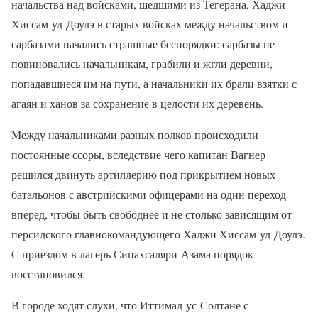
начальства над войсками, шедшими из Тегерана, Хаджи
Хиссам-уд-Доулэ в старых войсках между начальством и
сарбазами начались страшные беспорядки: сарбазы не
повиновались начальникам, грабили и жгли деревни,
попадавшиеся им на пути, а начальники их брали взятки с
агаян и ханов за сохранение в целости их деревень.
Между начальниками разных полков происходили
постоянные ссоры, вследствие чего капитан Вагнер
решился двинуть артиллерию под прикрытием новых
батальонов с австрийскими офицерами на один переход
вперед, чтобы быть свободнее и не столько зависящим от
персидского главнокомандующего Хаджи Хиссам-уд-Доулэ.
С приездом в лагерь Сипахсаляри-Азама порядок
восстановился.
В городе ходят слухи, что Иттимад-ус-Солтане с