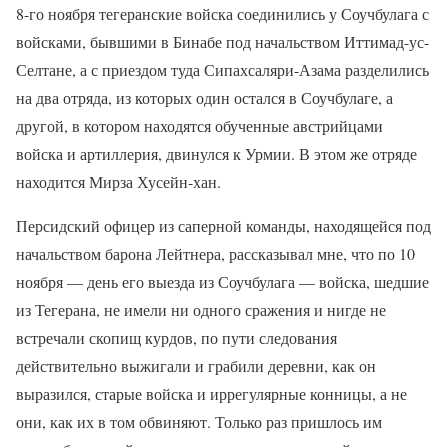
8-го ноября тегеранские войска соединились у Соучбулага с
войсками, бывшими в Бинабе под начальством Иттимад-ус-
Селтане, а с приездом туда Сипахсаляри-Азама разделились
на два отряда, из которых один остался в Соучбулаге, а
другой, в котором находятся обученные австрийцами
войска и артиллерия, двинулся к Урмии. В этом же отряде
находится Мирза Хусейн-хан.
Персидский офицер из саперной команды, находящейся под
начальством барона Лейтнера, рассказывал мне, что по 10
ноября — день его выезда из Соучбулага — войска, шедшие
из Тегерана, не имели ни одного сражения и нигде не
встречали скопищ курдов, по пути следования
действительно выжигали и грабили деревни, как он
выразился, старые войска и иррегулярные конницы, а не
они, как их в том обвиняют. Только раз пришлось им