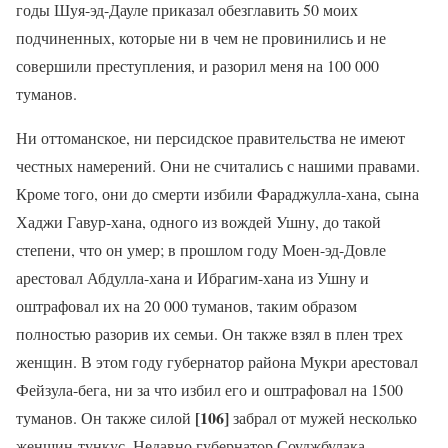
годы Шуя-эд-Дауле приказал обезглавить 50 моих
подчиненных, которые ни в чем не провинились и не
совершили преступления, и разорил меня на 100 000
туманов.
Ни оттоманское, ни персидское правительства не имеют
честных намерений. Они не считались с нашими правами.
Кроме того, они до смерти избили Фараджулла-хана, сына
Хаджи Гавур-хана, одного из вождей Ушну, до такой
степени, что он умер; в прошлом году Моен-эд-Довле
арестовал Абдулла-хана и Ибрагим-хана из Ушну и
оштрафовал их на 20 000 туманов, таким образом
полностью разорив их семьи. Он также взял в плен трех
женщин. В этом году губернатор района Мукри арестовал
Фейзула-бега, ни за что избил его и оштрафовал на 1500
[106]
туманов. Он также силой
забрал от мужей несколько
женщин-тункус. Недавно губернатор Соуджбулака