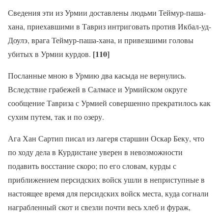
Сведения эти из Урмии доставлены людьми Теймур-паша-
хана, приехавшими в Тавриз интриговать против Икбал-уд-
Доулэ, врага Теймур-паша-хана, и привезшими головы
[110]
убитых в Урмии курдов.
Посланные мною в Урмию два касыда не вернулись.
Вследствие грабежей в Салмасе и Урмийском округе
сообщение Тавриза с Урмией совершенно прекратилось как
сухим путем, так и по озеру.
Ага Хан Сартип писал из лагеря старшин Оскар Беку, что
по ходу дела в Курдистане уверен в невозможности
подавить восстание скоро; по его словам, курды с
приближением персидских войск ушли в неприступные в
настоящее время для персидских войск места, куда согнали
награбленный скот и свезли почти весь хлеб и фураж,