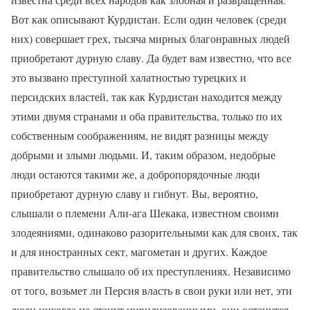
Вот как описывают Курдистан. Если один человек (среди
них) совершает грех, тысяча мирных благонравных людей
приобретают дурную славу. Да будет вам известно, что все
это вызвано преступной халатностью турецких и
персидских властей, так как Курдистан находится между
этими двумя странами и оба правительства, только по их
собственным соображениям, не видят разницы между
добрыми и злыми людьми. И, таким образом, недобрые
люди остаются такими же, а добропорядочные люди
приобретают дурную славу и гибнут. Вы, вероятно,
слышали о племени Али-ага Шекака, известном своими
злодеяниями, одинаково разорительными как для своих, так
и для иностранных сект, магометан и других. Каждое
правительство слышало об их преступлениях. Независимо
от того, возьмет ли Персия власть в свои руки или нет, эти
люди никогда не станут цивилизованными, они останутся