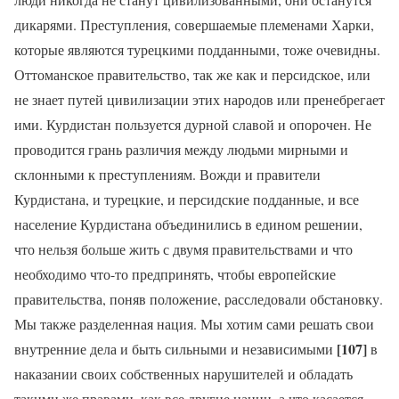
дикарями. Преступления, совершаемые племенами Харки,
которые являются турецкими подданными, тоже очевидны.
Оттоманское правительство, так же как и персидское, или
не знает путей цивилизации этих народов или пренебрегает
ими. Курдистан пользуется дурной славой и опорочен. Не
проводится грань различия между людьми мирными и
склонными к преступлениям. Вожди и правители
Курдистана, и турецкие, и персидские подданные, и все
население Курдистана объединились в едином решении,
что нельзя больше жить с двумя правительствами и что
необходимо что-то предпринять, чтобы европейские
правительства, поняв положение, расследовали обстановку.
Мы также разделенная нация. Мы хотим сами решать свои
[107]
внутренние дела и быть сильными и независимыми
в
наказании своих собственных нарушителей и обладать
такими же правами, как все другие нации, а что касается