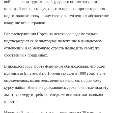
война нанесла туркам такой удар, что оправиться они
никогда более не смогут, притом происки протекторов явно
подготовляют почву ввиду своего вступления в абсолютное
владение всею страною.
Все распоряжения Порты за истекшую неделю только
подтверждают ее безвыходное положение в финансовом
отношении и ее мелочную страсть подводить своих же
собственных подданных.
В прошлом году Порта фирманом обнародовала, что будет
принимать [платежи] по 1 июня текущего 1880 года, в счет
определенных правительственных налогов, по данному
курсу найма. Ныне, не дождавшись срока, она отменила эту
льготную меру и требует теперь же все платежи звонкою
монетою.
Налог на баранов — «эгнам»— увеличен на 20 пар; т. е.