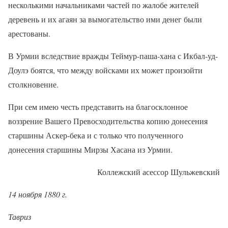
несколькими начальниками частей по жалобе жителей
деревень и их агаян за вымогательство ими денег были
арестованы.
В Урмии вследствие вражды Теймур-паша-хана с Икбал-уд-
Доулэ боятся, что между войсками их может произойти
столкновение.
При сем имею честь представить на благосклонное
воззрение Вашего Превосходительства копию донесения
старшины Аскер-бека и с только что полученного
донесения старшины Мирзы Хасана из Урмии.
Коллежский асессор Шульжевский
14 ноября 1880 г.
Тавриз