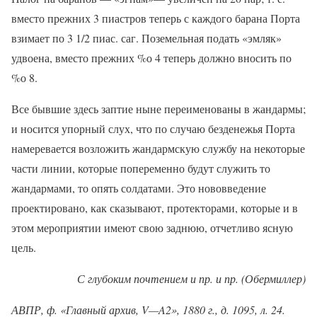
вместо прежних 3 пиастров теперь с каждого барана Порта
взимает по 3 1/2 пиас. саг. Поземельная подать «эмляк»
удвоена, вместо прежних %о 4 теперь должно вносить по
%о 8.
Все бывшие здесь заптие ныне переименованы в жандармы;
и носится упорный слух, что по случаю безденежья Порта
намеревается возложить жандармскую службу на некоторые
части линии, которые попеременно будут служить то
жандармами, то опять солдатами. Это нововведение
проектировано, как сказывают, протекторами, которые и в
этом мероприятии имеют свою заднюю, отчетливо ясную
цель.
С глубоким почтением и пр. и пр. (Обермиллер)
АВПР, ф. «Главный архив, V—A2», 1880 г., д. 1095, л. 24.