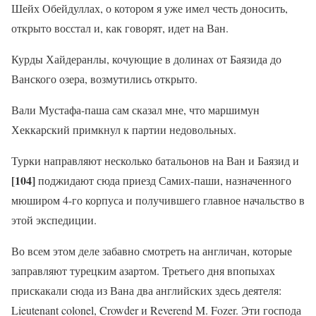
Шейх Обейдуллах, о котором я уже имел честь доносить,
открыто восстал и, как говорят, идет на Ван.
Курды Хайдеранлы, кочующие в долинах от Баязида до
Ванского озера, возмутились открыто.
Вали Мустафа-паша сам сказал мне, что маршимун
Хеккарский примкнул к партии недовольных.
Турки направляют несколько батальонов на Ван и Баязид и
[104]
поджидают сюда приезд Самих-паши, назначенного
мюширом 4-го корпуса и получившего главное начальство в
этой экспедиции.
Во всем этом деле забавно смотреть на англичан, которые
заправляют турецким азартом. Третьего дня впопыхах
прискакали сюда из Вана два английских здесь деятеля:
Lieutenant colonel, Crowder и Reverend M. Fozer. Эти господа