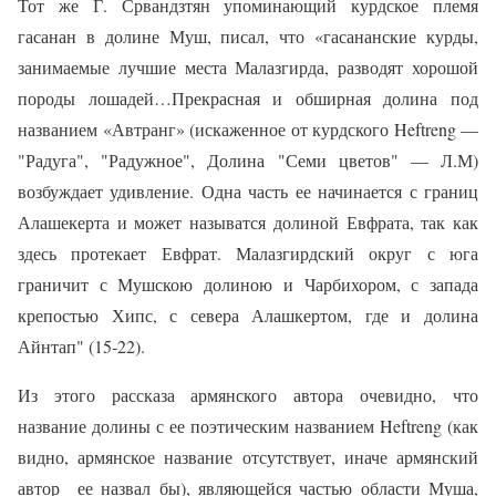
Тот же Г. Срвандзтян упоминающий курдское племя
гасанан в долине Муш, писал, что «гасананские курды,
занимаемые лучшие места Малазгирда, разводят хорошой
породы лошадей…Прекрасная и обширная долина под
названием «Автранг» (искаженное от курдского Heftreng —
"Радуга", "Радужное", Долина "Семи цветов" — Л.М)
возбуждает удивление. Одна часть ее начинается с границ
Алашекерта и может называтся долиной Евфрата, так как
здесь протекает Евфрат. Малазгирдский округ с юга
граничит с Мушскою долиною и Чарбихором, с запада
крепостью Хипс, с севера Алашкертом, где и долина
Айнтап" (15-22).
Из этого рассказа армянского автора очевидно, что
название долины с ее поэтическим названием Heftreng (как
видно, армянское название отсутствует, иначе армянский
автор ее назвал бы), являющейся частью области Муша,