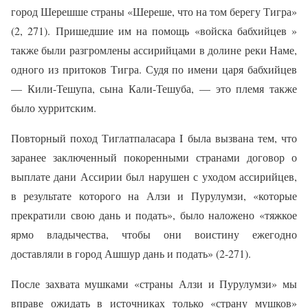
город Шерешше страны «Шереше, что на том берегу Тигра»
(2, 271). Пришедшие им на помощь «войска бабхийцев »
также были разгромлены ассирийцами в долине реки Наме,
одного из притоков Тигра. Судя по имени царя бабхийцев
— Кили-Тешупа, сына Кали-Тешуба, — это племя также
было хурритским.
Повторный поход Тиглатпаласара I была вызвана тем, что
заранее заключенный покоренными странами договор о
выплате дани Ассирии был нарушен с уходом ассирийцев,
в результате которого на Алзи и Пурулумзи, «которые
прекратили свою дань и подать», было наложено «тяжкое
ярмо владычества, чтобы они воистину ежегодно
доставляли в город Ашшур дань и подать» (2-271).
После захвата мушками «страны Алзи и Пурулумзи» мы
вправе ожидать в источниках только «страну мушков»