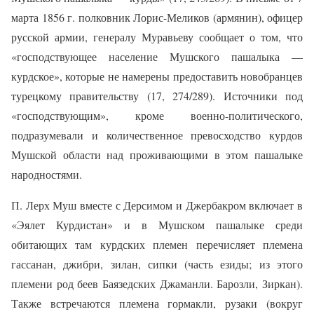
марта 1856 г. полковник Лорис-Меликов (армянин), офицер
русской армии, генералу Муравьеву сообщает о том, что
«господствующее население Мушского пашалыка —
курдское», которые не намерены предоставить новобранцев
турецкому правительству (17, 274/289). Источники под
«господствующим», кроме военно-политического,
подразумевали и количественное превосходство курдов
Мушской области над проживающими в этом пашалыке
народностями.
П. Лерх Муш вместе с Дерсимом и Джербакром включает в
«Эялет Курдистан» и в Мушском пашалыке среди
обитающих там курдских племен перечисляет племена
гассанан, джибри, зилан, сипки (часть езиды; из этого
племени род беев Баязедских Джаманли. Барозли, Зиркан).
Также встречаются племена гормакли, рузаки (вокруг