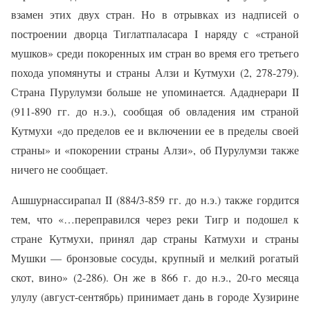
взамен этих двух стран. Но в отрывках из надписей о
построении дворца Тиглатпаласара I наряду с «страной
мушков» среди покоренных им стран во время его третьего
похода упомянуты и страны Алзи и Кутмухи (2, 278-279).
Страна Пурулумзи больше не упоминается. Ададнерари II
(911-890 гг. до н.э.), сообщая об овладения им страной
Кутмухи «до пределов ее и включении ее в пределы своей
страны» и «покорении страны Алзи», об Пурулумзи также
ничего не сообщает.
Ашшурнассирапал II (884/3-859 гг. до н.э.) также гордится
тем, что «…переправился через реки Тигр и подошел к
стране Кутмухи, принял дар страны Катмухи и страны
Мушки — бронзовые сосуды, крупный и мелкий рогатый
скот, вино» (2-286). Он же в 866 г. до н.э., 20-го месяца
улулу (август-сентябрь) принимает дань в городе Хузирине