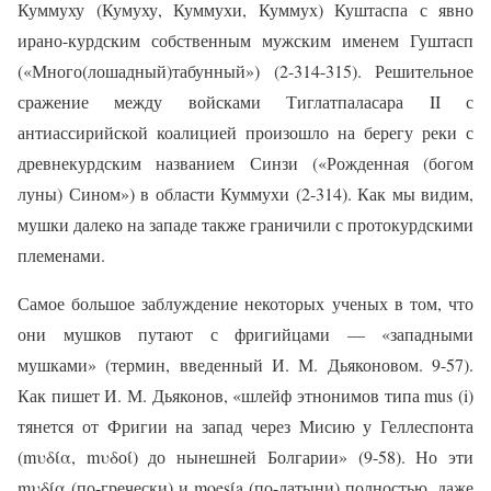
Куммуху (Кумуху, Куммухи, Куммух) Куштаспа с явно
ирано-курдским собственным мужским именем Гуштасп
(«Много(лошадный)табунный») (2-314-315). Решительное
сражение между войсками Тиглатпаласара II с
антиассирийской коалицией произошло на берегу реки с
древнекурдским названием Синзи («Рожденная (богом
луны) Сином») в области Куммухи (2-314). Как мы видим,
мушки далеко на западе также граничили с протокурдскими
племенами.
Самое большое заблуждение некоторых ученых в том, что
они мушков путают с фригийцами — «западными
мушками» (термин, введенный И. М. Дьяконовом. 9-57).
Как пишет И. М. Дьяконов, «шлейф этнонимов типа mus (i)
тянется от Фригии на запад через Мисию у Геллеспонта
(mυδία, mυδоί) до нынешней Болгарии» (9-58). Но эти
mυδία (по-гречески) и moesίa (по-латыни) полностью, даже