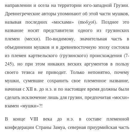
направлении и осела на территории юго-западной Грузии.
Древнегреческие авторы упоминают об этой части мушков,
называя последних «мосхами» (moδχoί). Позднее это
название носят представители одного из грузинских
племен (месхи). По-видимому, значительная часть в
объединении мушков и в древневосточную эпоху состояла
из племен картвельского (грузинского) происхождения (7-
245), но при этом никаких веских аргументов в пользу
своего тезиса не приводит. Только непонятно, почему
мушки, сумевшие сохранить свое племенное название,
начиная с XII в. до н.э. и по настоящее время должны были
сделать исключение лишь для грузин, предпочитая «мосхи»
взамен «мушки»?!
В конце VIII века до н.э. в составе племенной
конфедерации Страны Замуа, северная приурмийская часть