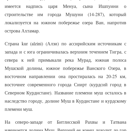
имеется надпись царя Менуа, сына Ишпуини о
строительстве им города Мушуни (14-287), который
локализуется на южном побережье озера Ван, напротив
острова Ахтамар.
Страна kur (alzini) (Алзи) по ассирийским источникам с
запада и с юга ограничивалась верхним течением Тигра, с
севера к ней примыкали река Мурад, южная полоса
Мушской долины, южное побережье Ванского Озера, в
восточном направлении она простиралась на 20-25 км,
восточнее современного города Сиирт (курдсий город в
Северном Курдистане). Название племени муш осталось в
наследство городу, долине Муш в Курдистане и курдскому
племени муш.
На северо-западе от Битлисской Рахвы и Татвана
начинается долина Муш. Верхний ее конец доходит до гор