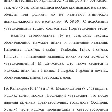
имен, известных по надписям XI-VII вв. до н.э.» объясняют
тем, что «Урартские надписи вообще как правило называют
области или долины, но не называют этнической
принадлежности его населения» (9, 58-59). С подобными
утверждениями трудно согласиться. Подтверждение этому
— наличие детерминатива «I» на урартских текстах,
обозначающего мужские имена и племенные названия.
Например, I’arsitani, I’aza(ni), I’erikuahi, I’rkua, I’katarza,
I’muruzu — племенные названия, никак не согласуется с
утверждением И. М. Дьяконова. Это также касается и
мужских имен типа I menua, I inuşpua, I ışpuini и других,
обозначающих имена урартских царей.
Гр. Капанцян (10-144) и Г. А. Меликишвили (7-245) видят в
мушках племя мосхов. Последний утверждает, что после
падения крупных древневосточных государств (Ассирия,
Урарту) часть мушков продвинулась в северо-восточном