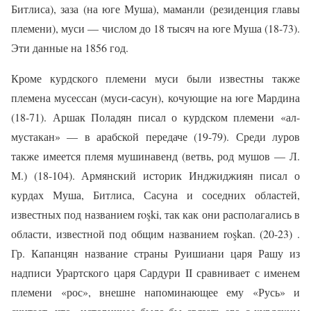
Битлиса), заза (на юге Муша), маманли (резиденция главы
племени), муси — числом до 18 тысяч на юге Муша (18-73).
Эти данные на 1856 год.
Кроме курдского племени муси были известны также
племена мусессан (муси-сасун), кочующие на юге Мардина
(18-71). Аршак Поладян писал о курдском племени «ал-
мустакан» — в арабской передаче (19-79). Среди луров
также имеется племя мушинавенд (ветвь, род мушов — Л.
М.) (18-104). Армянский историк Инджиджиян писал о
курдах Муша, Битлиса, Сасуна и соседних областей,
известных под названием roşki, так как они располагались в
области, известной под общим названием roşkan. (20-23) .
Гр. Капанцян название страны Руишиани царя Рашу из
надписи Урартского царя Сардури II сравнивает с именем
племени «рос», внешне напоминающее ему «Русь» и