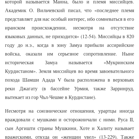
которой называется Манна, было и племя миссийцев.
Академик О. Вильчевский писал, что «последнее племя
представляет для нас особый интерес, ибо сомневаться в его
иранском происхождении, несмотря на отсутствие
языковых данных, не приходится» (12-54). Миссийцы в 820
году до н.э., когда в зону Замуа прибыли ассирийские
войска, оказали им серьезное сопротивление. Ныне
историческая Замуа называется «Мукринским
Курдистаном». Земля миссийцев во время завоевательного
похода Шамши Адада V была расположена в верховьях
реки Джагату (в бассейне Урмия, также Зарринруд,
вытекает из гор Чъл-Чешме в Курдистане).
Несмотря на союзнические отношения, урартцы иногда
враждовали с мушками и осторожничали с ними. Руса II,
сын Аргишти страны Мушкини, Хоте и Халиту называет
вражескими, откуда он «женщин увел» (13-229). Также