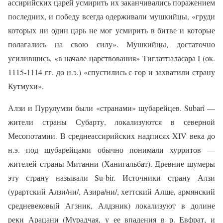
ассирийских царей усмирить их заканчивались поражением
последних, и победу всегда одерживали мушкийцы, «груди
которых ни один царь не мог усмирить в битве и которые
полагались на свою силу». Мушкийцы, достаточно
усилившись, «в начале царствования» Тиглатпаласара I (ок.
1115-1114 гг. до н.э.) «спустились с гор и захватили страну
Кутмухи».
Алзи и Пурулумзи были «странами» шубарейцев. Subarî —
жители страны Субарту, локализуются в северной
Месопотамии. В среднеассирийских надписях XIV века до
н.э. под шубарейцами обычно понимали хурритов —
жителей страны Митанни (Ханигальбат). Древние шумеры
эту страну называли Su-bir. Источники страну Алзи
(урартский Алзи/ни/, Азира/ни/, хеттский Алше, армянский
средневековый Агзник, Алдзник) локализуют в долине
реки Арацани (Мурадчая, у ее впадения в р. Евфрат, и