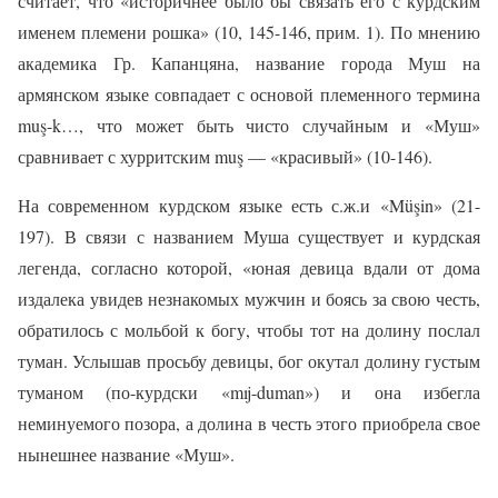
считает, что «историчнее было бы связать его с курдским
именем племени рошка» (10, 145-146, прим. 1). По мнению
академика Гр. Капанцяна, название города Муш на
армянском языке совпадает с основой племенного термина
muş-k…, что может быть чисто случайным и «Муш»
сравнивает с хурритским muş — «красивый» (10-146).
На современном курдском языке есть с.ж.и «Müşin» (21-
197). В связи с названием Муша существует и курдская
легенда, согласно которой, «юная девица вдали от дома
издалека увидев незнакомых мужчин и боясь за свою честь,
обратилось с мольбой к богу, чтобы тот на долину послал
туман. Услышав просьбу девицы, бог окутал долину густым
туманом (по-курдски «mıj-duman») и она избегла
неминуемого позора, а долина в честь этого приобрела свое
нынешнее название «Муш».