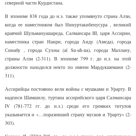
северной части Курдистана.
В эпониме 838 года до н.э. также упомянуто страна Алзи,
когда ее наместником был Нинуртакибеиусура , великий
кравчий Шульмануашареда, Салмансара III, царя Ассирии,
наместника стран Наири, города Аиду (Амеда), города
Синабу , города Сухны (al Su-uh-na), города Маллану,
страны Алзи (2-311). В эпониме 799 г. до н.э. на этой
должности находился некто по имени Мардукшемани (2-
311).
Ассирийцы постоянно вели войны с мушками и Урарту. В
надписи Шамшилу, туртана ассирийского царя Салмансара
IV (781-772 гг. до н.э.) среди его громких титулов
указывается и «…поразивший страну мусков и Урарту» (2-
303).