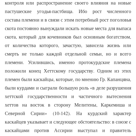
контроля или распространение своего влияния на новые
пастушеские угодья-пастбища. Ибо рост численного
состава племени и в связи с этим потребный рост поголовья
скота постоянно вынуждали искать новые места для выпаса
скота, который для кочевников был основным богатством,
от количества которого, зачастую, зависела жизнь или
смерть не только каждой отдельной семьи, но и всего
племени. Усилившись, именно протокурдские племена
положили конец Хеттскому государству. Одним из этих
племен были каскайцы, которые, по мнению Гр. Капанцяна,
были курдами и сыграли большую роль «в деле разрушения
хеттской государственности и частичного вытеснения
хеттов на восток в сторону Мелитены, Каркемиша и
Северной Сирии» (10-142). На курдский характер
каскайцев указывает и следующее обстоятельство: в союзе с
каскайцами против Ассирии выступал и правитель