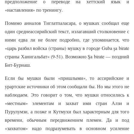
предположение о переводе на хеттский язык и
«наставления» по тренингу.
Помимо анналов Тиглатпаласара, о мушках сообщал еще
один среднеассирийский текст, излагавший столкновение с
ними едва ли не более подробно, где упоминается, что
«царь разбил войска (страны) мушку в городе Guba şa birate
страны Ханигальбат» (9-51). Возможно Şa birate — поздний
Бит-Буриаш.
Если бы мушки были «пришлыми», то ассирийские и
урартские источники об этом сообщали бы. Но мы этого не
наблюдаем. Это говорит о том, что мушки относились к
«местным» элементам и захват ими стран Алзи и
Пурулумзи, а позже и Кутмухи был характерным для того
времени, обычным передвижением племен. Да и под
«захватом» надо подразумевать в основном усиление