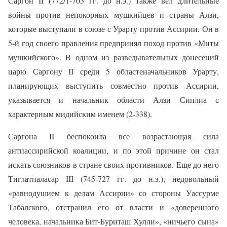
Саргон II (772/1-705 гг. до н.э.) также вел длительные
войны против непокорных мушкийцев и страны Алзи,
которые выступали в союзе с Урарту против Ассирии. Он в
5-й год своего правления предпринял поход против «Миты
мушкийского». В одном из разведывательных донесений
царю Саргону II среди 5 областеначальников Урарту,
планирующих выступить совместно против Ассирии,
указывается и начальник области Алзи Сиплиа с
характерным мидийским именем (2-338).
Саргона II беспокоила все возрастающая сила
антиассирийской коалиции, и по этой причине он стал
искать союзников в стране своих противников. Еще до него
Тиглатпаласар III (745-727 гг. до н.э.), недовольный
«равнодушием к делам Ассирии» со стороны Уассурме
Табалского, отстранил его от власти и «доверенного
человека, начальника Бит-Буриташ Хулли», «ничьего сына»