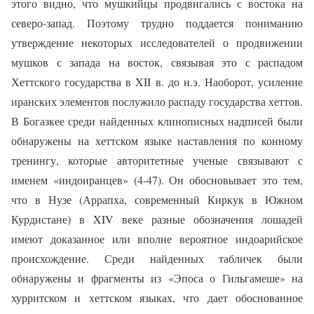
этого видно, что мушкийцы продвигались с востока на
северо-запад. Поэтому трудно поддается пониманию
утверждение некоторых исследователей о продвижении
мушков с запада на восток, связывая это с распадом
Хеттского государства в XII в. до н.э. Наоборот, усиление
иранских элементов послужило распаду государства хеттов.
В Богазкее среди найденных клинописных надписей были
обнаружены на хеттском языке наставления по конному
тренингу, которые авторитетные ученые связывают с
именем «индоиранцев» (4-47). Он обосновывает это тем,
что в Нузе (Аррапха, современный Киркук в Южном
Курдистане) в XIV веке разные обозначения лошадей
имеют доказанное или вполне вероятное индоарийское
происхождение. Среди найденных табличек были
обнаружены и фрагменты из «Эпоса о Гильгамеше» на
хурритском и хеттском языках, что дает обоснованное