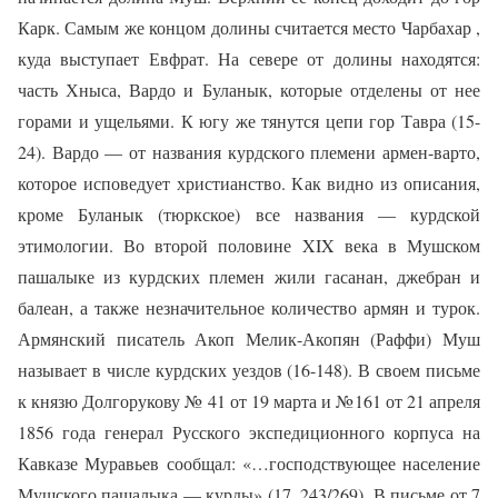
Карк. Самым же концом долины считается место Чарбахар ,
куда выступает Евфрат. На севере от долины находятся:
часть Хныса, Вардо и Буланык, которые отделены от нее
горами и ущельями. К югу же тянутся цепи гор Тавра (15-
24). Вардо — от названия курдского племени армен-варто,
которое исповедует христианство. Как видно из описания,
кроме Буланык (тюркское) все названия — курдской
этимологии. Во второй половине XIX века в Мушском
пашалыке из курдских племен жили гасанан, джебран и
балеан, а также незначительное количество армян и турок.
Армянский писатель Акоп Мелик-Акопян (Раффи) Муш
называет в числе курдских уездов (16-148). В своем письме
к князю Долгорукову № 41 от 19 марта и №161 от 21 апреля
1856 года генерал Русского экспедиционного корпуса на
Кавказе Муравьев сообщал: «…господствующее население
Мушского пашалыка — курды» (17, 243/269). В письме от 7