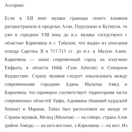
Ассирию.
Если в XII веке мушки границы своего влияния
распространяли в пределах Алзи, Пурулумзи и Кутмухи, то
уже в середине VIII века до н.э. мушки соседствуют с
областью Каркемиш и с Табалом, что видно из описания
похода Саргона II в 717-713 гг. до н.э. в Малую Азию.
Каркемиш — ныне современный город на излучине
Евфрата, в области Dilük (Гази Айнтап) в Северном
Курдистане. Страну мушков следует локализовать между
современными городами Адана, Малатья, Амед и
Каркемиш, что примерно соответствует территориям части
современных областей Урфы, Адиямана (бывший курдский
Semsur) и Мараша. Табал был расположен на западе от
Страны мушков, Мелид (Малатья) — на севере, страна Алзи
(район Амеда) — на юго-востоке, а Каркемиш — на юге. Из