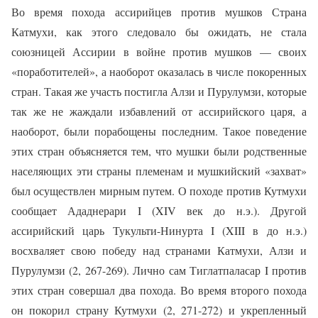
Во время похода ассирийцев против мушков Страна
Катмухи, как этого следовало бы ожидать, не стала
союзницей Ассирии в войне против мушков — своих
«поработителей», а наоборот оказалась в числе покоренных
стран. Такая же участь постигла Алзи и Пурулумзи, которые
так же не жаждали избавлений от ассирийского царя, а
наоборот, были порабощены последним. Такое поведение
этих стран объясняется тем, что мушки были родственные
населяющих эти страны племенам и мушкийский «захват»
был осуществлен мирным путем. О походе против Кутмухи
сообщает Ададнерари I (XIV век до н.э.). Другой
ассирийский царь Тукульти-Нинурта I (XIII в до н.э.)
восхваляет свою победу над странами Катмухи, Алзи и
Пурулумзи (2, 267-269). Лично сам Тиглатпаласар I против
этих стран совершал два похода. Во время второго похода
он покорил страну Кутмухи (2, 271-272) и укрепленный