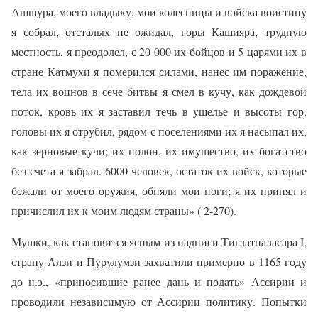
Ашшура, моего владыку, мои колесницы и войска воистину
я собрал, отсталых не ожидал, горы Кашияра, трудную
местность, я преодолел, с 20 000 их бойцов и 5 царями их в
стране Катмухи я померился силами, нанес им поражение,
тела их воинов в сече битвы я смел в кучу, как дождевой
поток, кровь их я заставил течь в ущелье и высоты гор,
головы их я отрубил, рядом с поселениями их я насыпал их,
как зерновые кучи; их полон, их имущество, их богатство
без счета я забрал. 6000 человек, остаток их войск, которые
бежали от моего оружия, обняли мои ноги; я их принял и
причислил их к моим людям страны» ( 2-270).
Мушки, как становится ясным из надписи Тиглатпаласара I,
страну Алзи и Пурулумзи захватили примерно в 1165 году
до н.э., «приносившие ранее дань и подать» Ассирии и
проводили независимую от Ассирии политику. Попытки