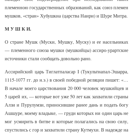
племенною государственных образований, как союз племен
мушков, «стран» Хубушкиа (царства Наири) и Шуре Митра.
М У Ш К И.
О стране Мушк (Муски, Мушку, Муску) и ее насельниках
— племенного союза мушки (мушкийцы) ассиро-урартские
источники стали сообщать довольно рано.
Ассирийский царь Тиглатпаласар I (Тукультиапал-Эшарра,
1115-1077 гг. до н.э.) в своей победной реляции пишет: «…
В начале моего царствования 20 000 человек мушкийцев и
5 царей их, — которые вот уже 50 лет как захватили страны
Алзи и Пурулумзи, приносившие ранее дань и подать богу
Ашшуре, моему владыке, — груди которых ни один царь не
мог усмирить в битве и которые полагались на свою силу,
спустились с гор и захватили страну Кутмухи. В надежде на