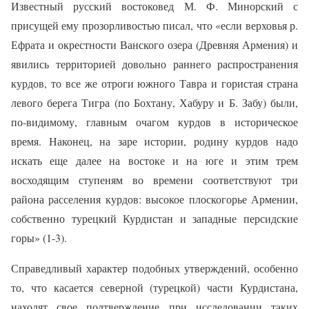
Известный русский востоковед М. Ф. Минорский с
присущей ему прозорливостью писал, что «если верховья р.
Ефрата и окрестности Ванского озера (Древняя Армения) и
явились территорией довольно раннего распространения
курдов, то все же отроги южного Тавра и гористая страна
левого берега Тигра (по Бохтану, Хабуру и Б. Забу) были,
по-видимому, главным очагом курдов в историческое
время. Наконец, на заре истории, родину курдов надо
искать еще далее на востоке и на юге и этим трем
восходящим ступеням во времени соответствуют три
района расселения курдов: высокое плоскогорье Армении,
собственно турецкий Курдистан и западные персидские
горы» (1-3).
Справедливый характер подобных утверждений, особенно
то, что касается северной (турецкой) части Курдистана,
находят свое подтверждение при исследовании таких