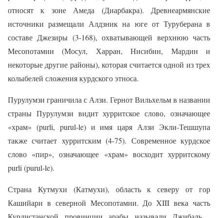
относят к зоне Амеда (Диарбакра). Древнеармянские
источники размещали Алдзник на юге от Туруберана в
составе Джезиры (3-168), охватывающей верхнюю часть
Месопотамии (Мосул, Харран, Нисибин, Мардин и
некоторые другие районы), которая считается одной из трех
колыбелей сложения курдского этноса.
Пурулумзи граничила с Алзи. Гернот Вильхельм в названии
страны Пурулумзи видит хурритское слово, означающее
«храм» (purli, purul-le) и имя царя Алзи Экли-Тешшупа
также считает хурритским (4-75). Современное курдское
слово «пир», означающее «храм» восходит хурритскому
purli (purul-le).
Страна Кутмухи (Катмухи), область к северу от гор
Кашийари в северной Месопотамии. До XIII века часть
Курдистанской провинции арабы называли Джибаль .