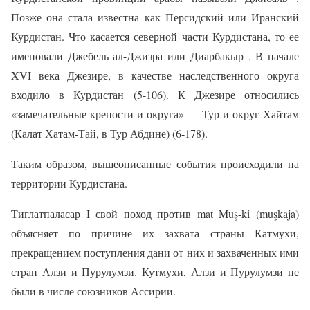
Позже она стала известна как Персидский или Иранский
Курдистан. Что касается северной части Курдистана, то ее
именовали Джебель ал-Джизра или Диарбакыр . В начале
XVI века Джезире, в качестве наследственного округа
входило в Курдистан (5-106). К Джезире относились
«замечательные крепости и округа» — Тур и округ Хайтам
(Калат Хатам-Тай, в Тур Абдине) (6-178).
Таким образом, вышеописанные события происходили на
территории Курдистана.
Тиглатпаласар I свой поход против mat Muş-ki (muşkaja)
объясняет по причине их захвата страны Катмухи,
прекращением поступления дани от них и захваченных ими
стран Алзи и Пурулумзи. Кутмухи, Алзи и Пурулумзи не
были в числе союзников Ассирии.