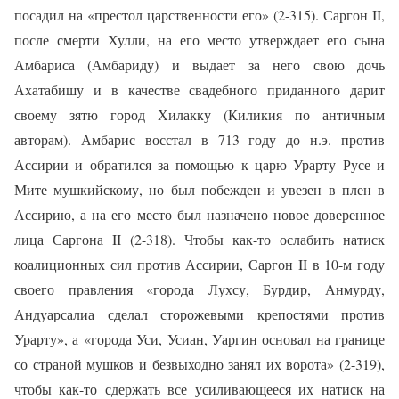
посадил на «престол царственности его» (2-315). Саргон II,
после смерти Хулли, на его место утверждает его сына
Амбариса (Амбариду) и выдает за него свою дочь
Ахатабишу и в качестве свадебного приданного дарит
своему зятю город Хилакку (Киликия по античным
авторам). Амбарис восстал в 713 году до н.э. против
Ассирии и обратился за помощью к царю Урарту Русе и
Мите мушкийскому, но был побежден и увезен в плен в
Ассирию, а на его место был назначено новое доверенное
лица Саргона II (2-318). Чтобы как-то ослабить натиск
коалиционных сил против Ассирии, Саргон II в 10-м году
своего правления «города Лухсу, Бурдир, Анмурду,
Андуарсалиа сделал сторожевыми крепостями против
Урарту», а «города Уси, Усиан, Уаргин основал на границе
со страной мушков и безвыходно занял их ворота» (2-319),
чтобы как-то сдержать все усиливающееся их натиск на