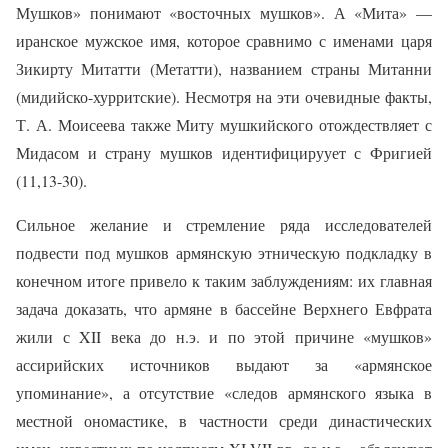
Мушков» понимают «восточных мушков». А «Мита» —
иранское мужское имя, которое сравнимо с именами царя
Зикирту Митатти (Метатти), названием страны Митанни
(мидийско-хурритские). Несмотря на эти очевидные факты,
Т. А. Моисеева также Миту мушкийского отождествляет с
Мидасом и страну мушков идентифицируует с Фригией
(11,13-30).
Сильное желание и стремление ряда исследователей
подвести под мушков армянскую этническую подкладку в
конечном итоге привело к таким заблуждениям: их главная
задача доказать, что армяне в бассейне Верхнего Евфрата
жили с XII века до н.э. и по этой причине «мушков»
ассирийских источников выдают за «армянское
упоминание», а отсутствие «следов армянского языка в
местной ономастике, в частности среди династических