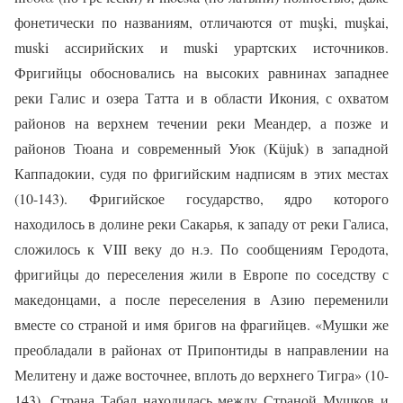
фонетически по названиям, отличаются от muşki, muşkai,
muski ассирийских и muski урартских источников.
Фригийцы обосновались на высоких равнинах западнее
реки Галис и озера Татта и в области Икония, с охватом
районов на верхнем течении реки Меандер, а позже и
районов Тюана и современный Уюк (Küjuk) в западной
Каппадокии, судя по фригийским надписям в этих местах
(10-143). Фригийское государство, ядро которого
находилось в долине реки Сакарья, к западу от реки Галиса,
сложилось к VIII веку до н.э. По сообщениям Геродота,
фригийцы до переселения жили в Европе по соседству с
македонцами, а после переселения в Азию переменили
вместе со страной и имя бригов на фрагийцев. «Мушки же
преобладали в районах от Припонтиды в направлении на
Мелитену и даже восточнее, вплоть до верхнего Тигра» (10-
143). Страна Табал находилась между Страной Мушков и