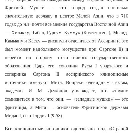
Фригией. Мушки — этот народ создал настолько
значительную державу в центре Малой Азии, что в 710
годах до н.э. почти все мелкие государства Восточной Азии
— Хилакку, Табал, Гургум, Куммух (Комммагена), Мелид-
Камману и Каску — рискнули отделиться от Ассирии (а это
был момент наибольшего могущества при Саргоне II) и
перейти на сторону этого нового государственного
образования. Царя его, союзника Русы I урартского и
соперника Саргона II ассирийского клинописные
источники именуют Мита. Вопреки очевидным фактам,
академик И. М. Дьяконов утверждает, что «трудно
сомневаться в том, что они, — «западные мушки» — это
фригийцы, а Мита — основатель Фригийской державы
Мидас I, сын Гордия I (9-58).
Все клинописные источники однозначно под «Страной