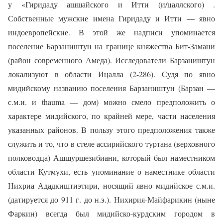
у «Гиридаду ашшайского и Итти (и/цаллского) .
Собственные мужские имена Гиридаду и Итти — явно
индоевропейские. В этой же надписи упоминается
поселение Барзаништун на границе княжества Бит-Замани
(район современного Амеда). Исследователи Барзаништун
локализуют в области Ицалла (2-286). Судя по явно
мидийскому названию поселения Барзаништун (Барзан —
с.м.и. и thauma — дом) можно смело предположить о
характере мидийского, по крайней мере, части населения
указанных районов. В пользу этого предположения также
служить и то, что в стеле ассирийского туртана (верховного
полководца) Ашшуршезибиани, который был наместником
области Кутмухи, есть упоминание о наместнике области
Нихриа Ададкиштиэтири, носящий явно мидийское с.м.и.
(датируется до 911 г. до н.э.). Нихирия-Майфарикин (ныне
Фаркин) всегда был мидийско-курдским городом в