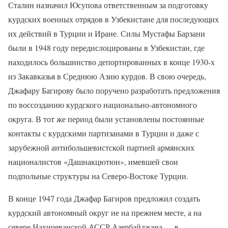
Сталин назначил Юсупова ответственным за подготовку
курдских военных отрядов в Узбекистане для последующих
их действий в Турции и Иране. Силы Мустафы Барзани
были в 1948 году передислоцированы в Узбекистан, где
находилось большинство депортированных в конце 1930-х
из Закавказья в Среднюю Азию курдов. В свою очередь,
Джафару Багирову было поручено разработать предложения
по воссозданию курдского национально-автономного
округа. В тот же период были установлены постоянные
контакты с курдскими партизанами в Турции и даже с
зарубежной антибольшевистской партией армянских
националистов «Дашнакцютюн», имевшей свои
подпольные структуры на Северо-Востоке Турции.
В конце 1947 года Джафар Багиров предложил создать
курдский автономный округ не на прежнем месте, а на
севере Нахичеванской АССР Азербайджана — в