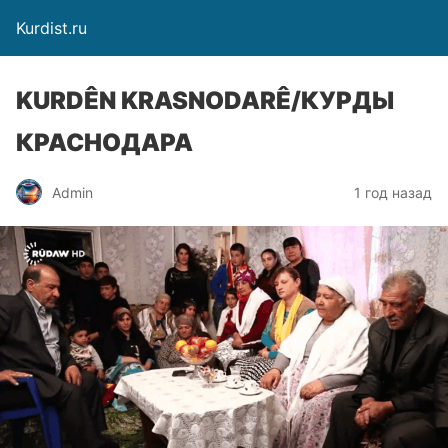
Kurdist.ru
KURDÊN KRASNODARÊ/КУРДЫ
КРАСНОДАРА
Admin
1 год назад