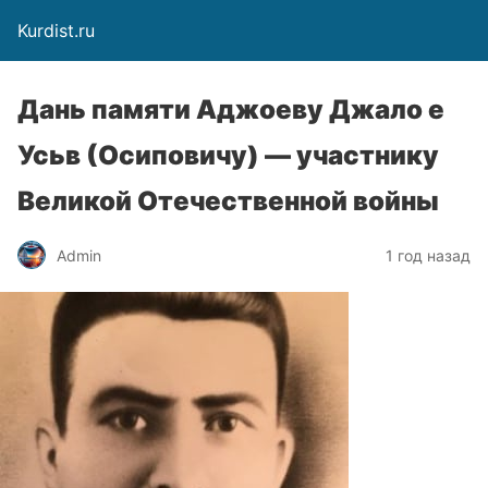
Kurdist.ru
Дань памяти Аджоеву Джало е
Усьв (Осиповичу) — участнику
Великой Отечественной войны
Admin
1 год назад