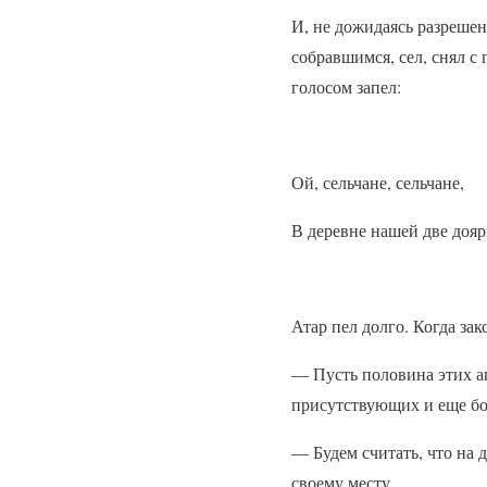
И, не дожидаясь разрешен
собравшимся, сел, снял с
голосом запел:
Ой, сельчане, сельчане,
В деревне нашей две до
Атар пел долго. Когда за
— Пусть половина этих а
присутствующих и еще бо
— Будем считать, что на 
своему месту.