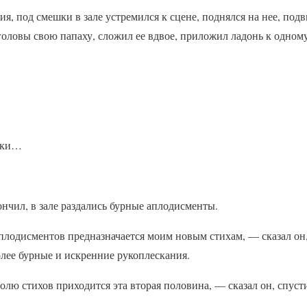
ия, под смешки в зале устремился к сцене, поднялся на нее, под
 головы свою папаху, сложил ее вдвое, приложил ладонь к одном
ярки…
кончил, в зале раздались бурные аплодисменты.
плодисментов предназначается моим новым стихам, — сказал он,
лее бурные и искренние рукоплескания.
долю стихов приходится эта вторая половина, — сказал он, спуст