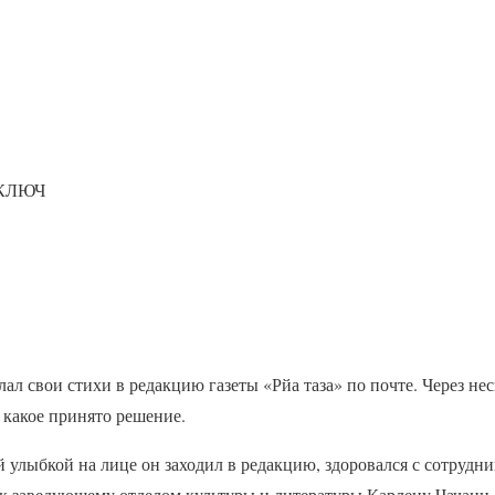
КЛЮЧ
ал свои стихи в редакцию газеты «Рйа таза» по почте. Через не
и какое принято решение.
й улыбкой на лице он заходил в редакцию, здоровался с сотрудни
 к заведующему отделом культуры и литературы Карлену Чачани.