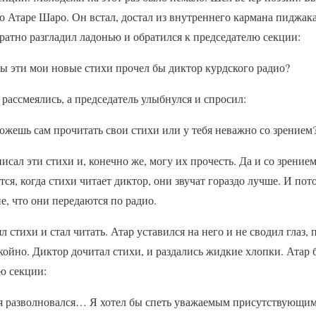
до Атаре Шаро. Он встал, достал из внутреннего кармана пиджа
уратно разгладил ладонью и обратился к председателю секции:
ы эти мои новые стихи прочел бы диктор курдского радио?
ассмеялись, а председатель улыбнулся и спросил:
жешь сам прочитать свои стихи или у тебя неважно со зрением
сал эти стихи и, конечно же, могу их прочесть. Да и со зрением 
ся, когда стихи читает диктор, они звучат гораздо лучше. И потом
е, что они передаются по радио.
 стихи и стал читать. Атар уставился на него и не сводил глаз, 
окойно. Диктор дочитал стихи, и раздались жидкие хлопки. Атар 
ю секции:
 разволновался… Я хотел бы спеть уважаемым присутствующим 