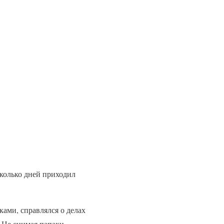
сколько дней приходил
ками, справлялся о делах
 Не снимая папахи,