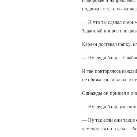
подвигал стул и усаживал
— И что ты сделал с моим
Заданный вопрос и выраже
Карлен доставал папку, к
— Ну, дядя Атар… Слабов
И так повторялось каждый
не обижался, вставал, от
Однажды он пришел в очер
— Ну, дядя Атар, уж слиш
— Ну так если они такие 
усмехнулся он в усы. – Ра